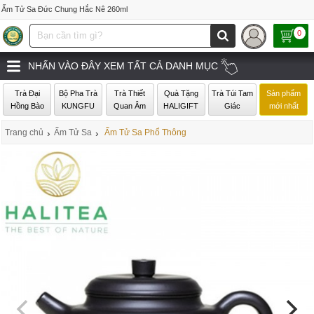
Ấm Tử Sa Đức Chung Hắc Nê 260ml
0
NHẤN VÀO ĐÂY XEM TẤT CẢ DANH MỤC
Trà Đại
Bộ Pha Trà
Trà Thiết
Quà Tặng
Trà Túi Tam
Sản phẩm
Hồng Bào
KUNGFU
Quan Âm
HALIGIFT
Giác
mới nhất
Trang chủ
›
Ấm Tử Sa
›
Ấm Tử Sa Phổ Thông