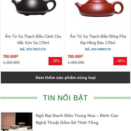
Ấm Tử Sa Thạch Biều Cảnh Chu
Ấm Tử Sa Thạch Biều Đông Pha
Hắc Kim Sa 170ml
Đại Hồng Bào 170ml
MÃ: ATS-TBCC170
MÃ: ATS-TBĐP170
đ
đ
780.000
780.000
- 38%
- 46%
1.250.000
1.450.000
Xem thêm sản phẩm cùng loại
TIN NỔI BẬT
Ngũ Đại Danh Diêu Trung Hoa – Đỉnh Cao
Nghệ Thuật Gốm Sứ Thời Tống