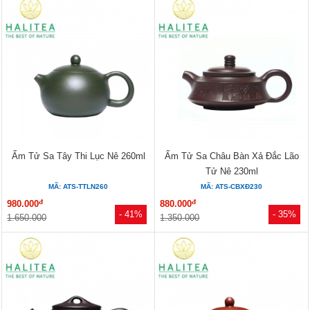
Ấm Tử Sa Tây Thi Lục Nê 260ml
Ấm Tử Sa Châu Bàn Xả Đắc Lão
Tử Nê 230ml
MÃ: ATS-TTLN260
MÃ: ATS-CBXĐ230
đ
đ
980.000
880.000
- 41%
- 35%
1.650.000
1.350.000