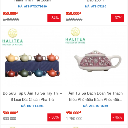
Thiên Thanh Nê 280ml
Bào 260ml
MÃ: ATS-PTXCTĐ280
MÃ: ATS-DT260
đ
đ
950.000
950.000
- 34%
- 37%
1.450.000
1.500.000
Bộ Sưu Tập 8 Ấm Tử Sa Tây Thi –
Ấm Tử Sa Bạch Đoạn Nê Thạch
8 Loại Đất Chuẩn Pha Trà
Biều Phù Điêu Bách Phúc Đổi...
MÃ: BSTTT-1201
MÃ: ATS-TCTB250
đ
đ
500.000
950.000
- 38%
- 46%
800.000
1.750.000