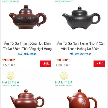
Ấm Tử Sa Thanh Đồng Hoa Dĩnh
Ấm Tử Sa Nghi Hưng Như Ý Cân
Tử Nê 330ml Thủ Công Nghi Hưng
Văn Thạch Hoàng Nê 300ml
MÃ: ATS-HD330
MÃ: ATS-CVNY300
đ
đ
990.000
990.000
- 34%
- 45%
1.500.000
1.800.000