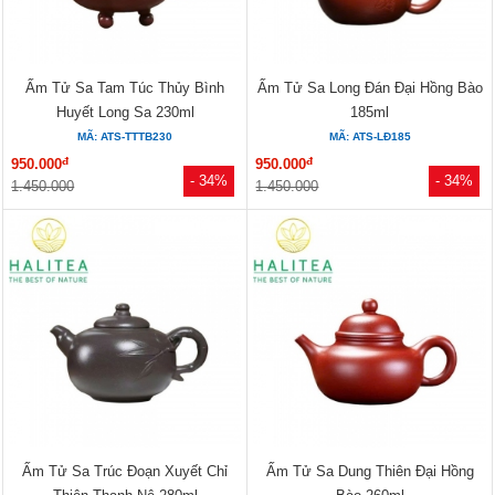
Ấm Tử Sa Tam Túc Thủy Bình
Ấm Tử Sa Long Đán Đại Hồng Bào
Huyết Long Sa 230ml
185ml
MÃ: ATS-TTTB230
MÃ: ATS-LĐ185
đ
đ
950.000
950.000
- 34%
- 34%
1.450.000
1.450.000
Ấm Tử Sa Trúc Đoạn Xuyết Chỉ
Ấm Tử Sa Dung Thiên Đại Hồng