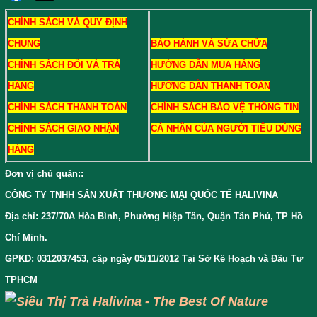
CHÍNH SÁCH VÀ QUY ĐỊNH
CHUNG
BẢO HÀNH VÀ SỬA CHỮA
CHÍNH SÁCH ĐỔI VÀ TRẢ
HƯỚNG DẪN MUA HÀNG
HÀNG
HƯỚNG DẪN THANH TOÁN
CHÍNH SÁCH THANH TOÁN
CHÍNH SÁCH BẢO VỆ THÔNG TIN
CHÍNH SÁCH GIAO NHẬN
CÁ NHÂN CỦA NGƯỜI TIÊU DÙNG
HÀNG
Đơn vị chủ quản:
:
CÔNG TY TNHH SẢN XUẤT THƯƠNG MẠI QUỐC TẾ HALIVINA
Địa chỉ: 237/70A Hòa Bình, Phường Hiệp Tân, Quận Tân Phú, TP Hồ
Chí Minh.
GPKD: 0312037453, cấp ngày 05/11/2012 Tại Sở Kế Hoạch và Đầu Tư
TPHCM