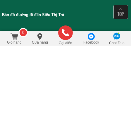
Bản đồ đường đi đến Siêu Thị Trà
0
850.000
/Cái
đ
Đặt mua
1.150.000
Giỏ hàng
Cửa hàng
Facebook
Gọi điện
Chat Zalo