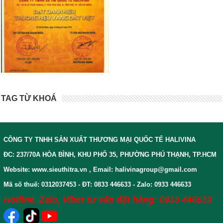
TAG TỪ KHOÁ
CÔNG TY TNHH SẢN XUẤT THƯƠNG MẠI QUỐC TẾ HALIVINA
ĐC: 237/70A HÒA BÌNH, KHU PHỐ 35, PHƯỜNG PHÚ THẠNH, TP.HCM
Website: www.sieuthitra.vn , Email: halivinagroup@gmail.com
Mã số thuế: 0312037453 - ĐT: 0833 446633 - Zalo: 0933 446633
Hotline, Zalo, Viber tư vấn đặt hàng: 0933 446633