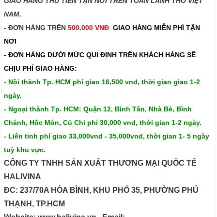
GIAO HÀNG THU TIỀN TẬN NƠI TRÊN TOÀN LÃNH THỔ VIỆT
NAM.​​
- ĐƠN HÀNG TRÊN
500.000 VNĐ
GIAO HÀNG MIỄN PHÍ TẬN
NƠI
- ĐƠN HÀNG DƯỚI MỨC QUI ĐỊNH TRÊN
KHÁCH HÀNG SẼ
CHỊU PHÍ GIAO HÀNG:
- Nội thành Tp. HCM phí giao 16,500 vnd, thời gian giao 1-2
ngày.
- Ngoại thành Tp. HCM: Quận 12, Bình Tân, Nhà Bè, Bình
Chánh, Hốc Môn, Củ Chi phí 30,000 vnd, thời gian 1-2 ngày.
- Liên tỉnh phí giao 33,000vnd - 35,000vnd, thời gian 1- 5 ngày
tuỳ khu vực.
CÔNG TY TNHH SẢN XUẤT THƯƠNG MẠI QUỐC TẾ
HALIVINA
ĐC: 237/70A HÒA BÌNH, KHU PHỐ 35, PHƯỜNG PHÚ
THẠNH, TP.HCM