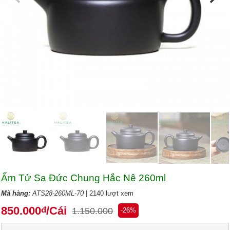
Ấm Tử Sa Đức Chung Hắc Nê 260ml
Mã hàng:
ATS28-260ML-70
| 2140 lượt xem
850.000
/Cái
đ
1.150.000
-26%