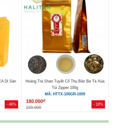
A Di Sản
Hoàng Trà Shan Tuyết Cổ Thụ Bản Bẹ Tà Xùa
Túi Zipper 100g
MÃ: HTTX-100GR-1009
đ
180.000
- 46%
- 18%
220.000