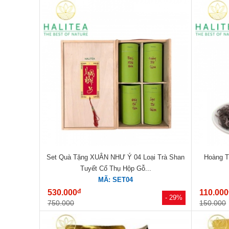
Set Quà Tặng XUÂN NHƯ Ý 04 Loại Trà Shan
Hoàng T
Tuyết Cổ Thụ Hộp Gỗ...
MÃ: SET04
đ
530.000
110.000
- 29%
750.000
150.000