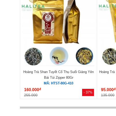
Hoàng Trà Shan Tuyết Cổ Thụ Suối Giàng Yên
Hoàng Trà 
Bái Túi Zipper 80Gr
MÃ: HTST-80G-410
đ
đ
160.000
95.000
- 37%
255.000
135.000