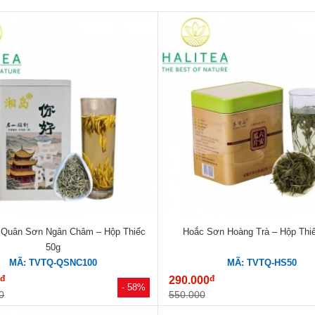
 Quân Sơn Ngân Châm – Hộp Thiếc
Hoắc Sơn Hoàng Trà – Hộp Thiế
50g
MÃ: TVTQ-QSNC100
MÃ: TVTQ-HS50
đ
đ
0
290.000
- 58%
0
550.000