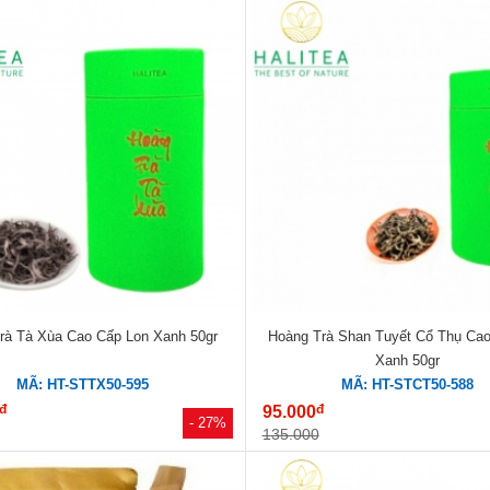
rà Tà Xùa Cao Cấp Lon Xanh 50gr
Hoàng Trà Shan Tuyết Cổ Thụ Ca
Xanh 50gr
MÃ: HT-STTX50-595
MÃ: HT-STCT50-588
đ
đ
95.000
- 27%
135.000