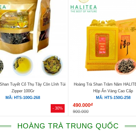
Shan Tuyết Cổ Thụ Tây Côn Lĩnh Túi
Hoàng Trà Shan Trăm Năm HALITE
Zipper 100Gr
Hộp Ấn Vàng Cao Cấp
MÃ: HTS-100G-268
MÃ: HTS-150G-258
đ
490.000
- 30%
900.000
HOÀNG TRÀ TRUNG QUỐC