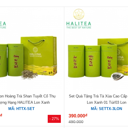
Lon Hoàng Trà Shan Tuyết Cổ Thụ
Set Quà Tặng Trà Tà Xùa Cao Cấ
ợng Hạng HALITEA Lon Xanh
Lon Xanh 01 Túi/03 Lon
MÃ: HTTX-SET
MÃ: SETTX-3LON
đ
đ
0
390.000
- 27%
490.000