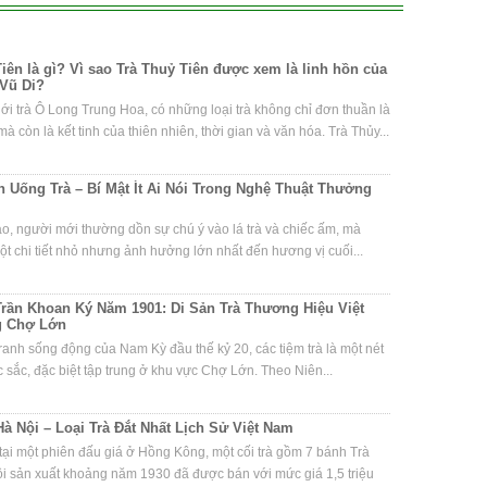
iên là gì? Vì sao Trà Thuỷ Tiên được xem là linh hồn của
Vũ Di?
iới trà Ô Long Trung Hoa, có những loại trà không chỉ đơn thuần là
à còn là kết tinh của thiên nhiên, thời gian và văn hóa. Trà Thủy...
 Uống Trà – Bí Mật Ít Ai Nói Trong Nghệ Thuật Thưởng
ạo, người mới thường dồn sự chú ý vào lá trà và chiếc ấm, mà
t chi tiết nhỏ nhưng ảnh hưởng lớn nhất đến hương vị cuối...
Trần Khoan Ký Năm 1901: Di Sản Trà Thương Hiệu Việt
g Chợ Lớn
ranh sống động của Nam Kỳ đầu thế kỷ 20, các tiệm trà là một nét
 sắc, đặc biệt tập trung ở khu vực Chợ Lớn. Theo Niên...
Hà Nội – Loại Trà Đắt Nhất Lịch Sử Việt Nam
ại một phiên đấu giá ở Hồng Kông, một cối trà gồm 7 bánh Trà
i sản xuất khoảng năm 1930 đã được bán với mức giá 1,5 triệu