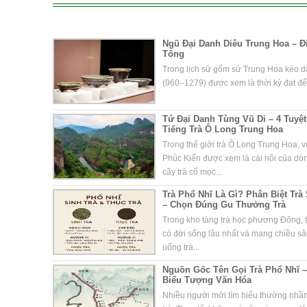
Ngũ Đại Danh Diêu Trung Hoa – 
Tống
Trong lịch sử gốm sứ Trung Hoa kéo dà
(960–1279) được xem là thời kỳ đạt đến
Tứ Đại Danh Tùng Vũ Di – 4 Tuy
Tiếng Trà Ô Long Trung Hoa
Trong thế giới trà Ô Long Trung Hoa, 
Phúc Kiến được xem là cái nôi của d
cây trà cổ mọc...
Trà Phổ Nhĩ Là Gì? Phân Biệt Trà
– Chọn Đúng Gu Thưởng Trà
Trong kho tàng trà học phương Đông, t
có đời sống lâu nhất và mang chiều s
uống trà...
Nguồn Gốc Tên Gọi Trà Phổ Nhĩ –
Biểu Tượng Văn Hóa
Nhiều người mới tìm hiểu thường nhầm 