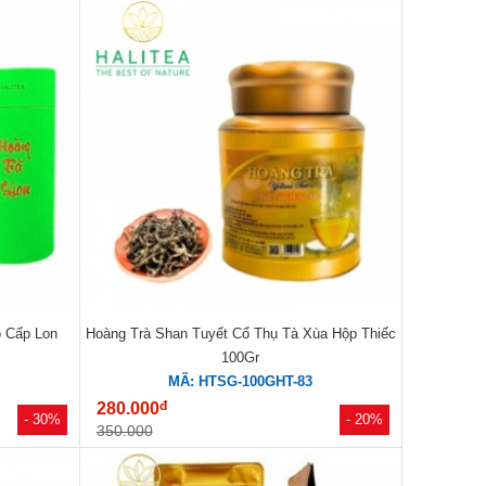
o Cấp Lon
Hoàng Trà Shan Tuyết Cổ Thụ Tà Xùa Hộp Thiếc
100Gr
MÃ: HTSG-100GHT-83
đ
280.000
- 30%
- 20%
350.000