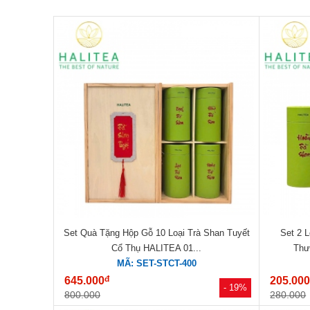
Set Quà Tặng Hộp Gỗ 10 Loại Trà Shan Tuyết
Set 2 
Cổ Thụ HALITEA 01...
Thư
MÃ: SET-STCT-400
đ
645.000
205.00
- 19%
800.000
280.000