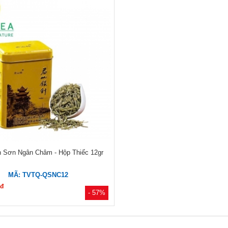
n Sơn Ngân Châm - Hộp Thiếc 12gr
MÃ: TVTQ-QSNC12
đ
0
- 57%