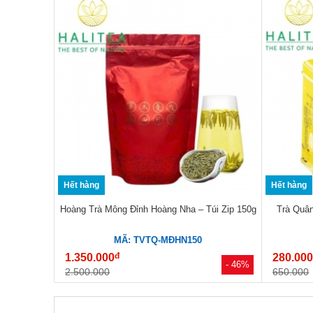
Hết hàng
Hết hàng
Hoàng Trà Mông Đỉnh Hoàng Nha – Túi Zip 150g
Trà Quâ
MÃ: TVTQ-MĐHN150
đ
1.350.000
280.00
- 46%
2.500.000
650.000