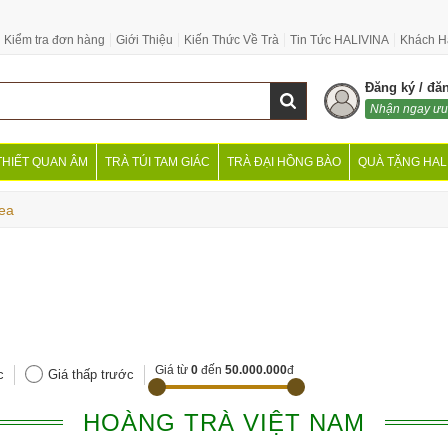
Kiểm tra đơn hàng
Giới Thiệu
Kiến Thức Về Trà
Tin Tức HALIVINA
Khách H
Đăng ký / đă
Nhận ngay ưu
THIẾT QUAN ÂM
TRÀ TÚI TAM GIÁC
TRÀ ĐẠI HỒNG BÀO
QUÀ TẶNG HAL
Tea
Giá từ
0
đến
50.000.000
đ
c
Giá thấp trước
HOÀNG TRÀ VIỆT NAM