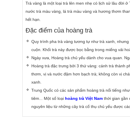
Trà vàng là một loại trà lên men nhẹ có lịch sử lâu đời 
nước trà màu vàng, lá trà màu vàng và hương thơm thanh 
hết hạn.
Đặc điểm của hoàng trà
Quy trình pha trà vàng tương tự như trà xanh, nhưng
cuộn. Khối trà này được bọc bằng trong miếng vải hoặc
Ngày xưa, Hoàng trà chủ yếu dành cho vua quan. Ngà
Hoàng trà đặc trưng bởi 3 thứ vàng: cánh trà thành
thơm, vị và nước đậm hơn bạch trà; không còn vị chát
xanh.
Trung Quốc có các sản phẩm hoàng trà nổi tiê
tiêm... Một số loại
hoàng trà
Việt Nam
thời gian gần
nguyên liệu từ những cây trà cổ thụ chủ yếu được cá