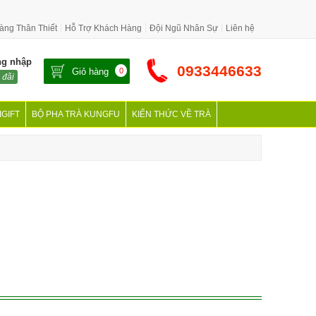
àng Thân Thiết
Hỗ Trợ Khách Hàng
Đội Ngũ Nhân Sự
Liên hệ
ng nhập
0933446633
Giỏ hàng
0
 đãi
IGIFT
BỘ PHA TRÀ KUNGFU
KIẾN THỨC VỀ TRÀ