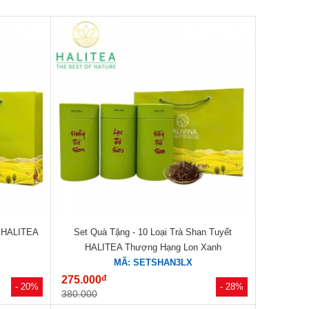
p HALITEA
Set Quà Tặng - 10 Loại Trà Shan Tuyết
HALITEA Thượng Hạng Lon Xanh
MÃ: SETSHAN3LX
đ
275.000
- 20%
- 28%
380.000