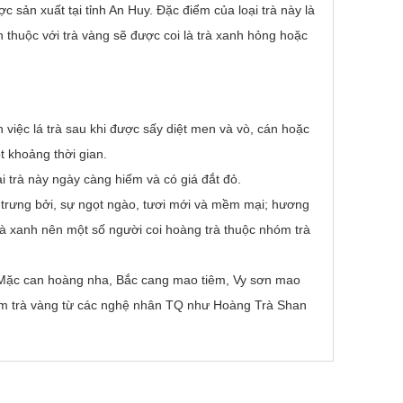
c sản xuất tại tỉnh An Huy. Đặc điểm của loại trà này là
 thuộc với trà vàng sẽ được coi là trà xanh hỏng hoặc
việc lá trà sau khi được sấy diệt men và vò, cán hoặc
t khoảng thời gian.
 trà này ngày càng hiếm và có giá đắt đỏ.
c trưng bởi, sự ngọt ngào, tươi mới và mềm mại; hương
rà xanh nên một số người coi hoàng trà thuộc nhóm trà
ha, Mặc can hoàng nha, Bắc cang mao tiêm, Vy sơn mao
àm trà vàng từ các nghệ nhân TQ như Hoàng Trà Shan