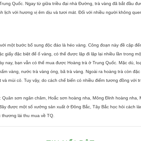
ở Trung Quốc. Ngay từ giữa triều đại nhà Đường, trà vàng đã bắt đầu đượ
lịch với hương vị êm dịu và tươi mát. Đối với nhiều người không quen
 với một bước bổ sung độc đáo là héo vàng. Công đoạn này đề cập đến 
 giấy đặc biệt để ố vàng, có thể được lặp đi lặp lại nhiều lần trong mộ
y nay, bạn vẫn có thể mua được Hoàng trà ở Trung Quốc. Mặc dù, loại
 phẩm vàng, nước trà vàng óng, bã trà vàng. Ngoài ra hoàng trà còn đặ
 và mùi cỏ. Tuy vậy, do cách chế biến có nhiều điểm tương đồng với t
́ng như: Quân sơn ngân châm, Hoắc sơn hoàng nha, Mông Đỉnh hoàng n
 đây được một số xưởng sản xuất ở Đông Bắc, Tây Bắc học hỏi cách l
c thương lái thu mua về TQ.