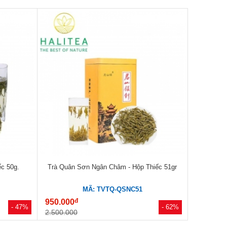
c 50g.
Trà Quân Sơn Ngân Châm - Hộp Thiếc 51gr
MÃ: TVTQ-QSNC51
đ
950.000
- 47%
- 62%
2.500.000