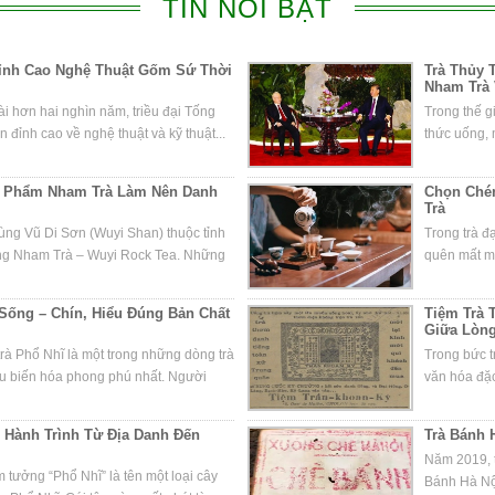
TIN NỔI BẬT
Đỉnh Cao Nghệ Thuật Gốm Sứ Thời
Trà Thủy T
Nham Trà 
i hơn hai nghìn năm, triều đại Tống
Trong thế g
 đỉnh cao về nghệ thuật và kỹ thuật...
thức uống, m
ệt Phẩm Nham Trà Làm Nên Danh
Chọn Chén
Trà
vùng Vũ Di Sơn (Wuyi Shan) thuộc tỉnh
Trong trà đ
òng Nham Trà – Wuyi Rock Tea. Những
quên mất mộ
 Sống – Chín, Hiểu Đúng Bản Chất
Tiệm Trà 
Giữa Lòn
rà Phổ Nhĩ là một trong những dòng trà
Trong bức t
âu biến hóa phong phú nhất. Người
văn hóa đặc
 Hành Trình Từ Địa Danh Đến
Trà Bánh 
Năm 2019, t
tưởng “Phổ Nhĩ” là tên một loại cây
Bánh Hà Nộ