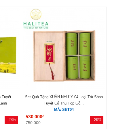
n Tuyết
Set Quà Tặng XUÂN NHƯ Ý 04 Loại Trà Shan
Xanh
Tuyết Cổ Thụ Hộp Gỗ...
MÃ: SET04
đ
530.000
- 28%
- 29%
750.000