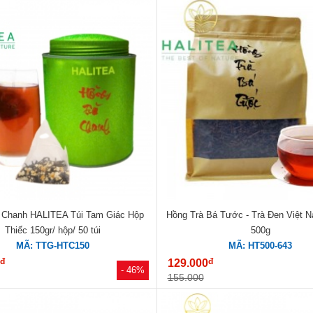
 Chanh HALITEA Túi Tam Giác Hộp
Hồng Trà Bá Tước - Trà Đen Việt N
Thiếc 150gr/ hộp/ 50 túi
500g
MÃ: TTG-HTC150
MÃ: HT500-643
đ
đ
0
129.000
- 46%
155.000