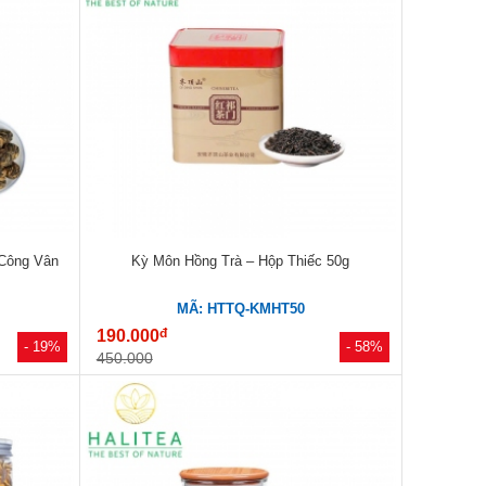
 Công Vân
Kỳ Môn Hồng Trà – Hộp Thiếc 50g
MÃ: HTTQ-KMHT50
đ
190.000
- 19%
- 58%
450.000