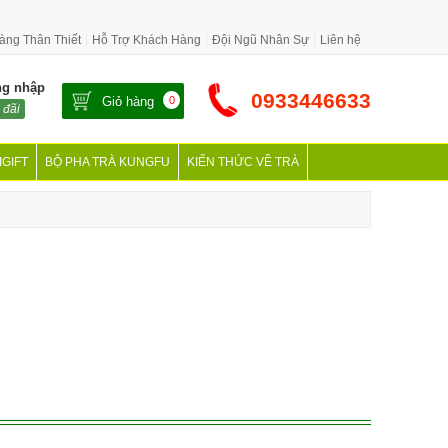
àng Thân Thiết
Hỗ Trợ Khách Hàng
Đội Ngũ Nhân Sự
Liên hệ
ng nhập
0933446633
Giỏ hàng
0
 đãi
IGIFT
BỘ PHA TRÀ KUNGFU
KIẾN THỨC VỀ TRÀ