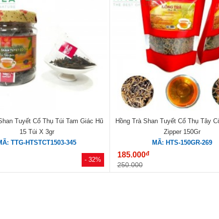
Shan Tuyết Cổ Thụ Túi Tam Giác Hũ
Hồng Trà Shan Tuyết Cổ Thụ Tây Cô
15 Túi X 3gr
Zipper 150Gr
MÃ: TTG-HTSTCT1503-345
MÃ: HTS-150GR-269
đ
185.000
- 32%
250.000