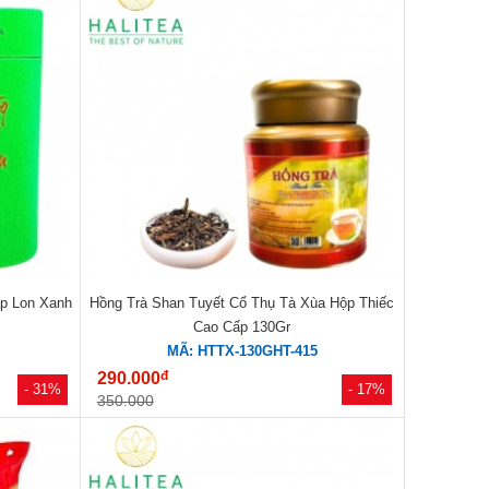
ấp Lon Xanh
Hồng Trà Shan Tuyết Cổ Thụ Tà Xùa Hộp Thiếc
Cao Cấp 130Gr
MÃ: HTTX-130GHT-415
đ
290.000
- 31%
- 17%
350.000