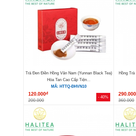
Trà Đen Điền Hồng Vân Nam (Yunnan Black Tea)
Hồng Trà
Hòa Tan Cao Cấp Tiện...
MÃ: HTTQ-ĐHVN10
đ
120.000
290.00
- 40%
200.000
360.000