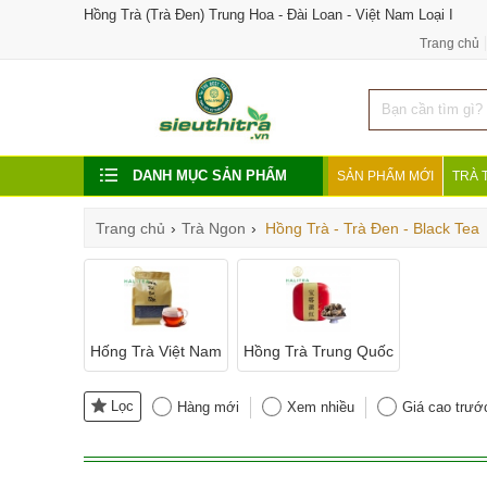
Hồng Trà (Trà Đen) Trung Hoa - Đài Loan - Việt Nam Loại I
Trang chủ
DANH MỤC SẢN PHẨM
SẢN PHẨM MỚI
TRÀ 
Trang chủ
›
Trà Ngon
›
Hồng Trà - Trà Đen - Black Tea
Hống Trà Việt Nam
Hồng Trà Trung Quốc
Lọc
Hàng mới
Xem nhiều
Giá cao trướ