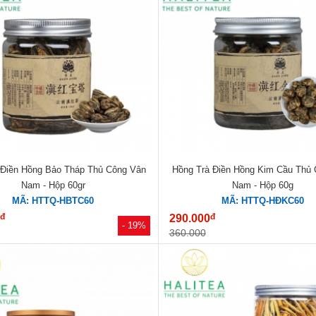
 Điền Hồng Bảo Tháp Thủ Công Vân
Hồng Trà Điền Hồng Kim Cầu Thủ
Nam - Hộp 60gr
Nam - Hộp 60g
MÃ: HTTQ-HBTC60
MÃ: HTTQ-HĐKC60
đ
đ
0
290.000
- 19%
360.000