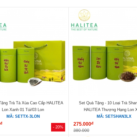
Tặng Trà Tà Xùa Cao Cấp HALITEA
Set Quà Tặng - 10 Loại Trà Sha
Lon Xanh 01 Túi/03 Lon
HALITEA Thượng Hạng Lon 
MÃ: SETTX-3LON
MÃ: SETSHAN3LX
đ
đ
0
275.000
- 20%
380.000