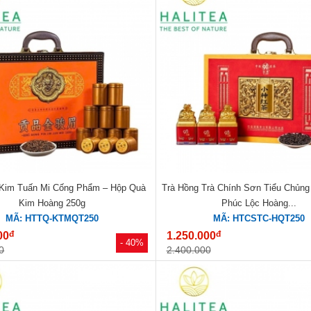
 Kim Tuấn Mi Cống Phẩm – Hộp Quà
Trà Hồng Trà Chính Sơn Tiểu Chủng
Kim Hoàng 250g
Phúc Lộc Hoàng...
MÃ: HTTQ-KTMQT250
MÃ: HTCSTC-HQT250
đ
đ
00
1.250.000
- 40%
0
2.400.000