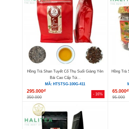
Hồng Trà Shan Tuyết Cổ Thụ Suối Giàng Yên
Hồng Trà 
Bái Cao Cấp Túi...
MÃ: HTSTSG-100G-411
đ
đ
295.000
65.000
- 16%
350.000
95.000