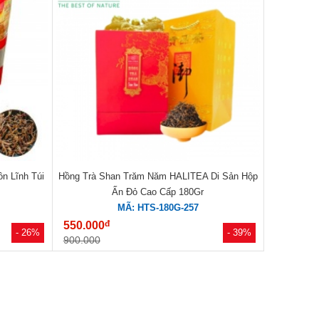
n Lĩnh Túi
Hồng Trà Shan Trăm Năm HALITEA Di Sản Hộp
Ấn Đỏ Cao Cấp 180Gr
MÃ: HTS-180G-257
đ
550.000
- 26%
- 39%
900.000