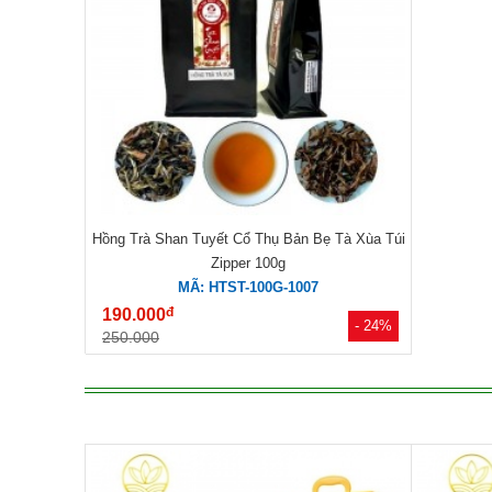
Hồng Trà Shan Tuyết Cổ Thụ Bản Bẹ Tà Xùa Túi
Zipper 100g
MÃ: HTST-100G-1007
đ
190.000
- 24%
250.000