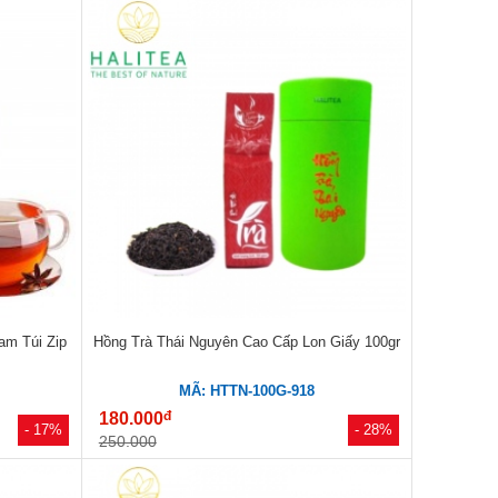
am Túi Zip
Hồng Trà Thái Nguyên Cao Cấp Lon Giấy 100gr
MÃ: HTTN-100G-918
đ
180.000
- 17%
- 28%
250.000