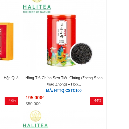
 – Hộp Quà
Hồng Trà Chính Sơn Tiểu Chủng (Zheng Shan
Xiao Zhong) – Hộp...
MÃ: HTTQ-CSTC100
đ
195.000
- 48%
- 44%
350.000