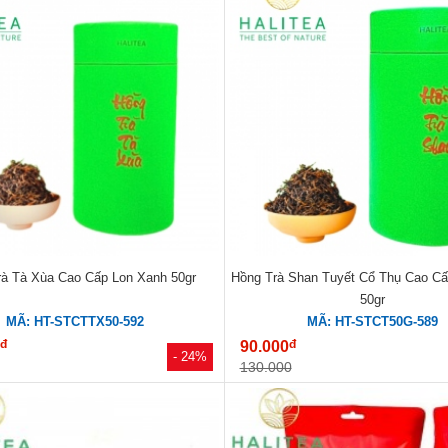
rà Tà Xùa Cao Cấp Lon Xanh 50gr
Hồng Trà Shan Tuyết Cổ Thụ Cao C
50gr
MÃ: HT-STCTTX50-592
MÃ: HT-STCT50G-589
đ
đ
0
90.000
- 24%
130.000