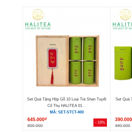
Set Quà Tặng Hộp Gỗ 10 Loại Trà Shan Tuyết
Set Quà 
Cổ Thụ HALITEA 01...
MÃ: SET-STCT-400
đ
645.000
390.00
- 19%
800.000
490.000