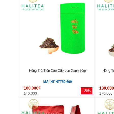
Hồng Trà Tiên Cao Cấp Lon Xanh 50gr
Hồng T
MÃ: HT-HTT50-609
đ
100.000
130.00
- 29%
140.000
170.000