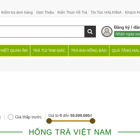
Kiểm tra đơn hàng
Giới Thiệu
Kiến Thức Về Trà
Tin Tức HALIVINA
Khách H
Đăng ký / đă
Nhận ngay ưu
THIẾT QUAN ÂM
TRÀ TÚI TAM GIÁC
TRÀ ĐẠI HỒNG BÀO
QUÀ TẶNG HAL
Giá từ
0
đến
50.000.000
đ
c
Giá thấp trước
HỐNG TRÀ VIỆT NAM