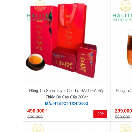
Hồng Trà Shan Tuyết Cổ Thụ HALITEA Hộp
Hồng Trà
Thiếc Đỏ Cao Cấp 200gr
MÃ: HTSTCT-TXHT200G
đ
490.000
299.00
- 29%
690.000
550.000