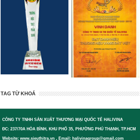
TAG TỪ KHOÁ
CÔNG TY TNHH SẢN XUẤT THƯƠNG MẠI QUỐC TẾ HALIVINA
ĐC: 237/70A HÒA BÌNH, KHU PHỐ 35, PHƯỜNG PHÚ THẠNH, TP.HCM
Website: www.sieuthitra.vn , Email: halivinagroup@gmail.com