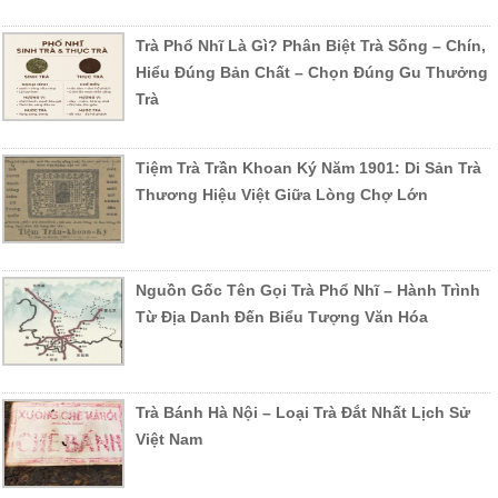
đãi chiết khấu nhân ngày sinh nhật hoặc các ngày ưu đãi
đặc biệt của Halivina.
Trà Phổ Nhĩ Là Gì? Phân Biệt Trà Sống – Chín,
QUYỀN
Hiểu Đúng Bản Chất – Chọn Đúng Gu Thưởng
MEMBER
SILVER
GOLD
DIAMOND
PL
LỢI
Trà
SỐ
ĐIỂM
Tiệm Trà Trần Khoan Ký Năm 1901: Di Sản Trà
200 - 499
500 - 999
1000 -
Thương Hiệu Việt Giữa Lòng Chợ Lớn
TÍCH
<200 điểm
>2
điểm
điểm
1.499 điểm
LŨY
Nguồn Gốc Tên Gọi Trà Phổ Nhĩ – Hành Trình
SỐ
2,000,000-
5,000,000-
10,000,000 -
Từ Địa Danh Đến Biểu Tượng Văn Hóa
TIỀN
<2,000,000
>2
4,999,999đ
9,999,999đ
14,999,999đ
TƯƠNG
đ
ỨNG
Trà Bánh Hà Nội – Loại Trà Đắt Nhất Lịch Sử
CHIẾT
-5% đơn
Việt Nam
KHẤU
hàng đầu
-5%
-10%
-12%
-1
MUA