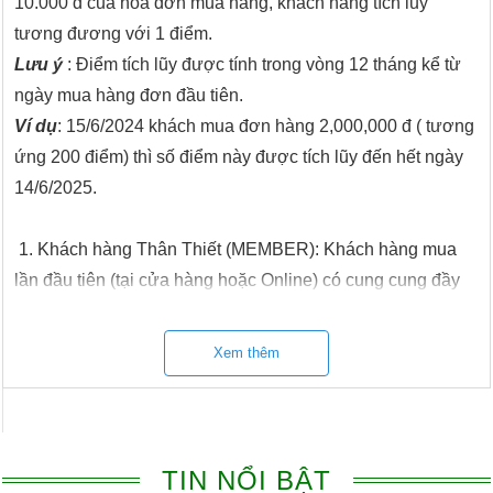
10.000 đ của hóa đơn mua hàng, khách hàng tích luỹ
tương đương với 1 điểm.
Lưu ý
: Điểm tích lũy được tính trong vòng 12 tháng kể từ
ngày mua hàng đơn đầu tiên.
Ví dụ
: 15/6/2024 khách mua đơn hàng 2,000,000 đ ( tương
ứng 200 điểm) thì số điểm này được tích lũy đến hết ngày
14/6/2025.
1. Khách hàng Thân Thiết (MEMBER): Khách hàng mua
lần đầu tiên (tại cửa hàng hoặc Online) có cung cung đầy
đủ các thông tin: Số điện thoại, Tên, Địa chỉ, Sinh nhật để
đăng ký KH thân thiết được giảm ngay 5% đơn hàng đầu
Xem thêm
tiên.
2. Khách hàng SILVER (BẠC): Khách hàng sau khi có tích
lũy tổng số điểm 200đ-499đ tương đương số tiền mua
hàng từ 2tr - 4,99tr. Được giảm trực tiếp 5% tổng hóa đơn.
TIN NỔI BẬT