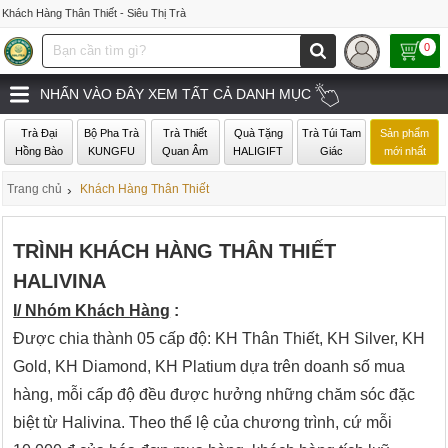
Khách Hàng Thân Thiết - Siêu Thị Trà
0
NHẤN VÀO ĐÂY XEM TẤT CẢ DANH MỤC
Trà Đại
Bộ Pha Trà
Trà Thiết
Quà Tặng
Trà Túi Tam
Sản phẩm
Hồng Bào
KUNGFU
Quan Âm
HALIGIFT
Giác
mới nhất
Trang chủ
›
Khách Hàng Thân Thiết
TRÌNH KHÁCH HÀNG THÂN THIẾT
HALIVINA
I/ Nhóm Khách Hàng
:
Được chia thành 05 cấp độ: KH Thân Thiết, KH Silver, KH
Gold, KH Diamond, KH Platium dựa trên doanh số mua
hàng, mỗi cấp độ đều được hưởng những chăm sóc đặc
biệt từ Halivina. Theo thể lệ của chương trình, cứ mỗi