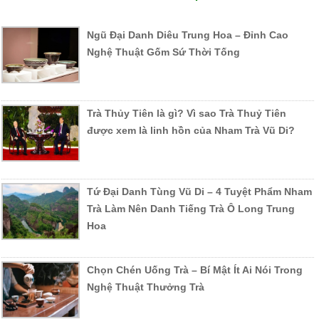
3. Khách hàng GOLD (VÀNG): Khách hàng sau khi có tích
lũy tổng số điểm 500đ-999đ tương đương số tiền mua
Ngũ Đại Danh Diêu Trung Hoa – Đỉnh Cao
hàng từ 5tr - 9,99tr. Được giảm trực tiếp 10% tổng hóa đơn.
Nghệ Thuật Gốm Sứ Thời Tống
4. Khách hàng DIAMOND (KIM CƯƠNG): Khách hàng sau
khi có tích lũy tổng số điểm 1,000đ-1,499đ tương đương số
tiền mua hàng từ 10tr - 14,99tr. Được giảm trực tiếp 12%
Trà Thủy Tiên là gì? Vì sao Trà Thuỷ Tiên
tổng hóa đơn.
được xem là linh hồn của Nham Trà Vũ Di?
5. Khách hàng PLATIUM (BẠCH KIM): Khách hàng sau khi
có tích lũy tổng số điểm 2,000đ trở lên tương đương số tiền
mua hàng từ 20tr trở lên. Được giảm trực tiếp 15% tổng
Tứ Đại Danh Tùng Vũ Di – 4 Tuyệt Phẩm Nham
hóa đơn.
Trà Làm Nên Danh Tiếng Trà Ô Long Trung
Hoa
II/. Quyền lợi Khách Hàng.
Là một đơn vị bán lẻ, vừa đảm bảo lợi nhuận vừa dành cho
Chọn Chén Uống Trà – Bí Mật Ít Ai Nói Trong
khách hàng tỷ lệ chiết khấu lên đến 15% đó là nỗ lực vượt
Nghệ Thuật Thưởng Trà
bậc của Halivina. Khách hàng còn có thể hưởng những ưu