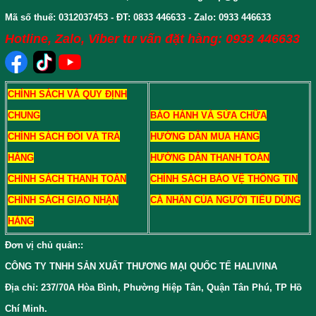
Mã số thuế: 0312037453 - ĐT: 0833 446633 - Zalo: 0933 446633
Hotline, Zalo, Viber tư vấn đặt hàng: 0933 446633
CHÍNH SÁCH VÀ QUY ĐỊNH
CHUNG
BẢO HÀNH VÀ SỬA CHỮA
CHÍNH SÁCH ĐỔI VÀ TRẢ
HƯỚNG DẪN MUA HÀNG
HÀNG
HƯỚNG DẪN THANH TOÁN
CHÍNH SÁCH THANH TOÁN
CHÍNH SÁCH BẢO VỆ THÔNG TIN
CHÍNH SÁCH GIAO NHẬN
CÁ NHÂN CỦA NGƯỜI TIÊU DÙNG
HÀNG
Đơn vị chủ quản:
:
CÔNG TY TNHH SẢN XUẤT THƯƠNG MẠI QUỐC TẾ HALIVINA
Địa chỉ: 237/70A Hòa Bình, Phường Hiệp Tân, Quận Tân Phú, TP Hồ
Chí Minh.