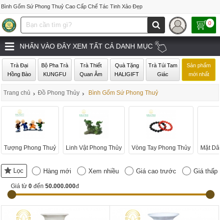
Bình Gốm Sứ Phong Thuỷ Cao Cấp Chế Tác Tinh Xảo Đẹp
0
NHẤN VÀO ĐÂY XEM TẤT CẢ DANH MỤC
Trà Đại
Bộ Pha Trà
Trà Thiết
Quà Tặng
Trà Túi Tam
Sản phẩm
Hồng Bào
KUNGFU
Quan Âm
HALIGIFT
Giác
mới nhất
Trang chủ
›
Đồ Phong Thủy
›
Bình Gốm Sứ Phong Thuỷ
Tượng Phong Thuỷ
Linh Vật Phong Thủy
Vòng Tay Phong Thủy
Mặt Dâ
Lọc
Hàng mới
Xem nhiều
Giá cao trước
Giá thấp
Giá từ
0
đến
50.000.000
đ