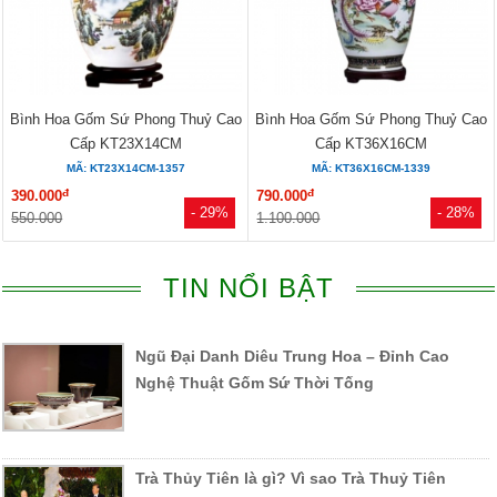
Bình Hoa Gốm Sứ Phong Thuỷ Cao
Bình Hoa Gốm Sứ Phong Thuỷ Cao
Cấp KT23X14CM
Cấp KT36X16CM
MÃ: KT23X14CM-1357
MÃ: KT36X16CM-1339
đ
đ
390.000
790.000
- 29%
- 28%
550.000
1.100.000
TIN NỔI BẬT
Ngũ Đại Danh Diêu Trung Hoa – Đỉnh Cao
Nghệ Thuật Gốm Sứ Thời Tống
Trà Thủy Tiên là gì? Vì sao Trà Thuỷ Tiên