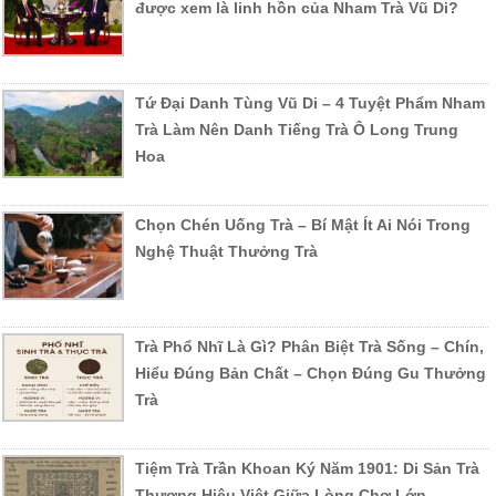
được xem là linh hồn của Nham Trà Vũ Di?
Tứ Đại Danh Tùng Vũ Di – 4 Tuyệt Phẩm Nham
Trà Làm Nên Danh Tiếng Trà Ô Long Trung
Hoa
Chọn Chén Uống Trà – Bí Mật Ít Ai Nói Trong
Nghệ Thuật Thưởng Trà
Trà Phổ Nhĩ Là Gì? Phân Biệt Trà Sống – Chín,
Hiểu Đúng Bản Chất – Chọn Đúng Gu Thưởng
Trà
Tiệm Trà Trần Khoan Ký Năm 1901: Di Sản Trà
Thương Hiệu Việt Giữa Lòng Chợ Lớn