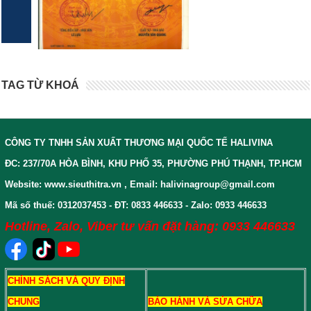
TAG TỪ KHOÁ
CÔNG TY TNHH SẢN XUẤT THƯƠNG MẠI QUỐC TẾ HALIVINA
ĐC: 237/70A HÒA BÌNH, KHU PHỐ 35, PHƯỜNG PHÚ THẠNH, TP.HCM
Website: www.sieuthitra.vn , Email: halivinagroup@gmail.com
Mã số thuế: 0312037453 - ĐT: 0833 446633 - Zalo: 0933 446633
Hotline, Zalo, Viber tư vấn đặt hàng: 0933 446633
CHÍNH SÁCH VÀ QUY ĐỊNH
CHUNG
BẢO HÀNH VÀ SỬA CHỮA