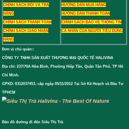
CHÍNH SÁCH ĐỔI VÀ TRẢ
HƯỚNG DẪN MUA HÀNG
HÀNG
HƯỚNG DẪN THANH TOÁN
CHÍNH SÁCH THANH TOÁN
CHÍNH SÁCH BẢO VỆ THÔNG TIN
CHÍNH SÁCH GIAO NHẬN
CÁ NHÂN CỦA NGƯỜI TIÊU DÙNG
HÀNG
Đơn vị chủ quản:
:
CÔNG TY TNHH SẢN XUẤT THƯƠNG MẠI QUỐC TẾ HALIVINA
Địa chỉ: 237/70A Hòa Bình, Phường Hiệp Tân, Quận Tân Phú, TP Hồ
Chí Minh.
GPKD: 0312037453, cấp ngày 05/11/2012 Tại Sở Kế Hoạch và Đầu Tư
TPHCM
Bản đồ đường đi đến Siêu Thị Trà