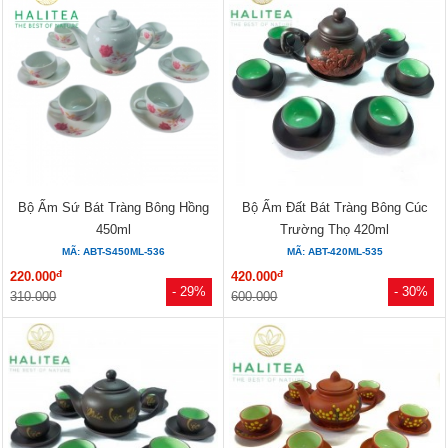
Bộ Ấm Sứ Bát Tràng Bông Hồng
Bộ Ấm Đất Bát Tràng Bông Cúc
450ml
Trường Thọ 420ml
MÃ: ABT-S450ML-536
MÃ: ABT-420ML-535
đ
đ
220.000
420.000
- 29%
- 30%
310.000
600.000