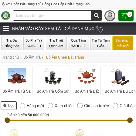
Bộ Ấm Chén Bát Tràng Thủ Công Cao Cấp Chất Lượng Cao
0
NHẤN VÀO ĐÂY XEM TẤT CẢ DANH MỤC
Trà Đại
Bộ Pha Trà
Trà Thiết
Quà Tặng
Trà Túi Tam
Sản phẩm
Hồng Bào
KUNGFU
Quan Âm
HALIGIFT
Giác
mới nhất
Trang chủ
›
Bộ Ấm Trà
›
Bộ Ấm Chén Bát Tràng
Bộ Ấm Trà Tử Sa
Bộ Ấm Trà Gốm Sứ
Bộ Ấm Trà Đất
Bộ Ấm Trà Du Lịch
Lọc
Hàng mới
Xem nhiều
Giá cao trước
Giá thấp
Giá từ
0
đến
50.000.000
đ