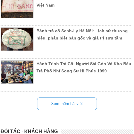
Việt Nam
Bánh trà cổ Senh-Ly Hà Nội: Lịch sử thương
hiệu, phân biệt bản gốc và giá trị sưu tầm
Hành Trình Trà Cổ: Người Sài Gòn Và Kho Báu
Trà Phổ Nhĩ Song Sư Hỉ Phúc 1999
Xem thêm bài viết
ĐỐI TÁC - KHÁCH HÀNG