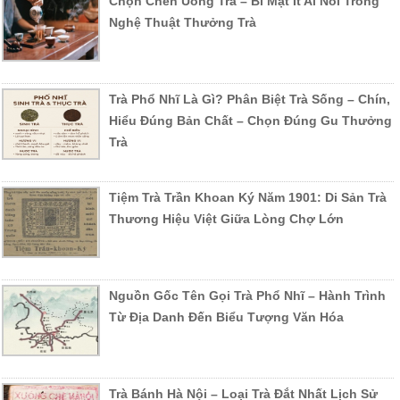
Chọn Chén Uống Trà – Bí Mật Ít Ai Nói Trong
Nghệ Thuật Thưởng Trà
Trà Phổ Nhĩ Là Gì? Phân Biệt Trà Sống – Chín,
Hiểu Đúng Bản Chất – Chọn Đúng Gu Thưởng
Trà
Tiệm Trà Trần Khoan Ký Năm 1901: Di Sản Trà
Thương Hiệu Việt Giữa Lòng Chợ Lớn
Nguồn Gốc Tên Gọi Trà Phổ Nhĩ – Hành Trình
Từ Địa Danh Đến Biểu Tượng Văn Hóa
Trà Bánh Hà Nội – Loại Trà Đắt Nhất Lịch Sử