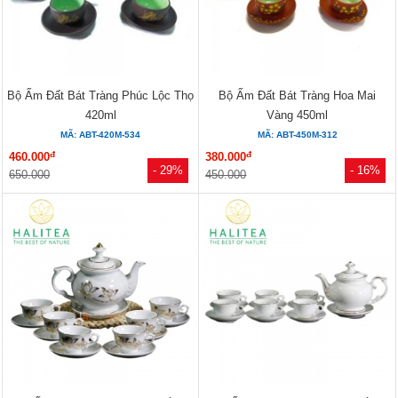
Bộ Ấm Đất Bát Tràng Phúc Lộc Thọ
Bộ Ấm Đất Bát Tràng Hoa Mai
420ml
Vàng 450ml
MÃ: ABT-420M-534
MÃ: ABT-450M-312
đ
đ
460.000
380.000
- 29%
- 16%
650.000
450.000