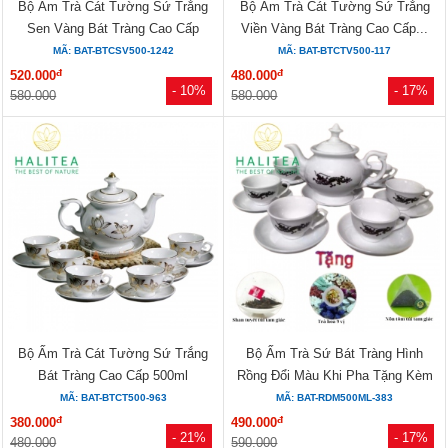
Bộ Ấm Trà Cát Tường Sứ Trắng
Bộ Ấm Trà Cát Tường Sứ Trắng
Sen Vàng Bát Tràng Cao Cấp
Viền Vàng Bát Tràng Cao Cấp...
500ml
MÃ: BAT-BTCSV500-1242
MÃ: BAT-BTCTV500-117
đ
đ
520.000
480.000
- 10%
- 17%
580.000
580.000
Bộ Ấm Trà Cát Tường Sứ Trắng
Bộ Ấm Trà Sứ Bát Tràng Hình
Bát Tràng Cao Cấp 500ml
Rồng Đổi Màu Khi Pha Tặng Kèm
3...
MÃ: BAT-BTCT500-963
MÃ: BAT-RDM500ML-383
đ
đ
380.000
490.000
- 21%
- 17%
480.000
590.000