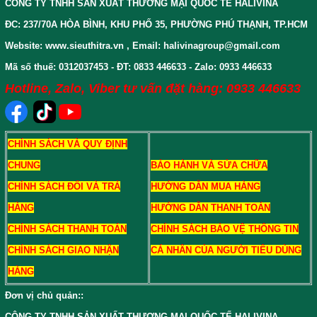
CÔNG TY TNHH SẢN XUẤT THƯƠNG MẠI QUỐC TẾ HALIVINA
ĐC: 237/70A HÒA BÌNH, KHU PHỐ 35, PHƯỜNG PHÚ THẠNH, TP.HCM
Website: www.sieuthitra.vn , Email: halivinagroup@gmail.com
Mã số thuế: 0312037453 - ĐT: 0833 446633 - Zalo: 0933 446633
Hotline, Zalo, Viber tư vấn đặt hàng: 0933 446633
CHÍNH SÁCH VÀ QUY ĐỊNH
CHUNG
BẢO HÀNH VÀ SỬA CHỮA
CHÍNH SÁCH ĐỔI VÀ TRẢ
HƯỚNG DẪN MUA HÀNG
HÀNG
HƯỚNG DẪN THANH TOÁN
CHÍNH SÁCH THANH TOÁN
CHÍNH SÁCH BẢO VỆ THÔNG TIN
CHÍNH SÁCH GIAO NHẬN
CÁ NHÂN CỦA NGƯỜI TIÊU DÙNG
HÀNG
Đơn vị chủ quản:
:
CÔNG TY TNHH SẢN XUẤT THƯƠNG MẠI QUỐC TẾ HALIVINA