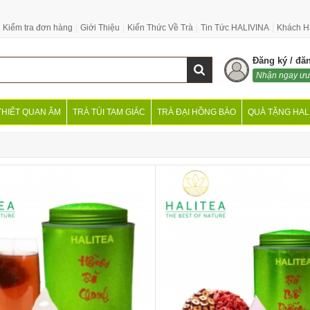
Kiểm tra đơn hàng
Giới Thiệu
Kiến Thức Về Trà
Tin Tức HALIVINA
Khách H
Đăng ký / đă
Nhận ngay ưu
THIẾT QUAN ÂM
TRÀ TÚI TAM GIÁC
TRÀ ĐẠI HỒNG BÀO
QUÀ TẶNG HAL