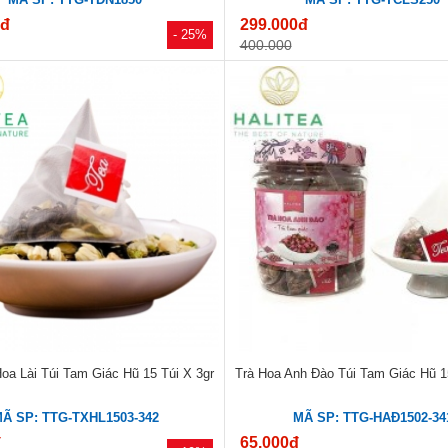
0đ
299.000đ
- 25%
400.000
oa Lài Túi Tam Giác Hũ 15 Túi X 3gr
Trà Hoa Anh Đào Túi Tam Giác Hũ 15
Ã SP: TTG-TXHL1503-342
MÃ SP: TTG-HAĐ1502-34
đ
65.000đ