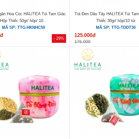
gân Hoa Cúc HALITEA Túi Tam Giác
Trà Đen Dâu Tây HALITEA Túi Tam
Hộp Thiếc 50gr/ hộp/ 10...
Thiếc 30gr/ hộp/10 túi
MÃ SP: TTG-HKNHC50
MÃ SP: TTG-TDDT30
0đ
125.000đ
- 29%
175.000