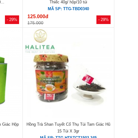
...
Thiếc 40g/ hộp/10 túi
MÃ SP: TTG-TBD0340
125.000đ
- 29%
- 29%
175.000
m Giác Hộp
Hồng Trà Shan Tuyết Cổ Thụ Túi Tam Giác Hũ
15 Túi X 3gr
MÃ SP: TTG-HTSTCT1503-345