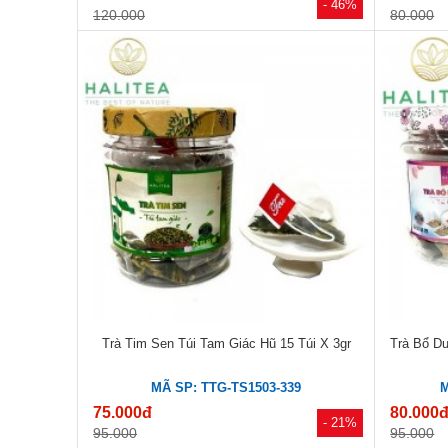
- 46%
120.000
80.000
Trà Tim Sen Túi Tam Giác Hũ 15 Túi X 3gr
Trà Bổ Dư
MÃ SP: TTG-TS1503-339
M
75.000đ
80.000
- 21%
95.000
95.000