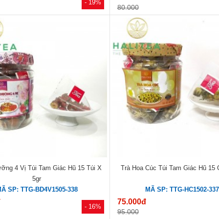
- 19%
80.000
ỡng 4 Vị Túi Tam Giác Hũ 15 Túi X
Trà Hoa Cúc Túi Tam Giác Hũ 15 
5gr
Ã SP: TTG-BD4V1505-338
MÃ SP: TTG-HC1502-33
đ
75.000đ
- 16%
95.000