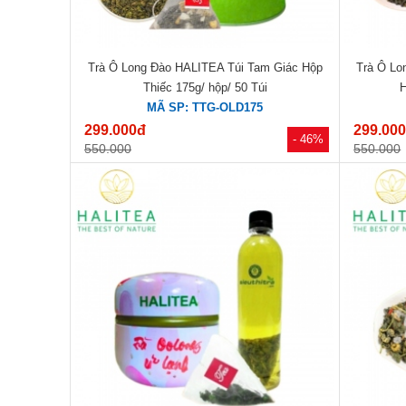
Trà Ô Long Đào HALITEA Túi Tam Giác Hộp
Trà Ô Lo
Thiếc 175g/ hộp/ 50 Túi
H
MÃ SP: TTG-OLD175
299.000đ
299.00
- 46%
550.000
550.000