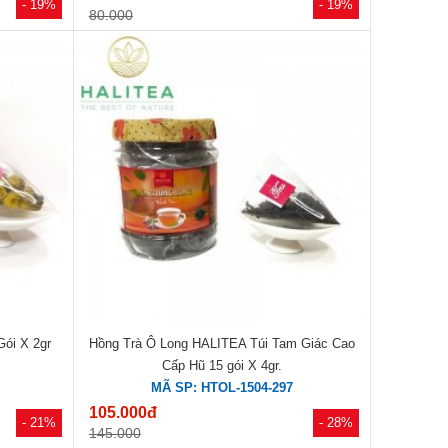
- 19%
- 19%
80.000
Gói X 2gr
Hồng Trà Ô Long HALITEA Túi Tam Giác Cao
Cấp Hũ 15 gói X 4gr.
7
MÃ SP: HTOL-1504-297
105.000đ
- 21%
- 28%
145.000