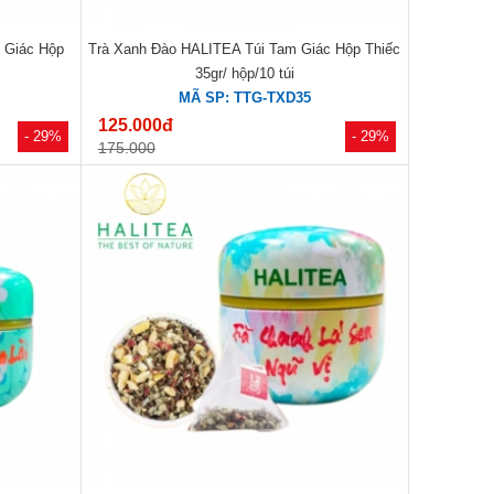
 Giác Hộp
Trà Xanh Đào HALITEA Túi Tam Giác Hộp Thiếc
35gr/ hộp/10 túi
MÃ SP: TTG-TXD35
125.000đ
- 29%
- 29%
175.000