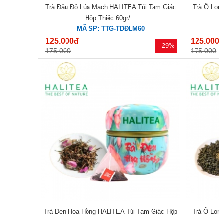
Trà Đậu Đỏ Lúa Mạch HALITEA Túi Tam Giác
Trà Ô Lo
Hộp Thiếc 60gr/...
MÃ SP: TTG-TDĐLM60
125.000đ
125.00
- 29%
175.000
175.000
Trà Đen Hoa Hồng HALITEA Túi Tam Giác Hộp
Trà Ô Lo