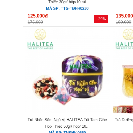
Thiếc 30gr/ hộp/10 túi
MÃ SP: TTG-TĐHH0230
125.000đ
135.00
- 29%
175.000
180.000
Trà Nhân Sâm Ngũ Vị HALITEA Túi Tam Giác
Trà Dưỡng
Hộp Thiếc 50gr/ hộp/ 10...
MÃ SP: TNSNV-0550