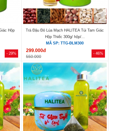
Giác Hộp
Trà Đậu Đỏ Lúa Mạch HALITEA Túi Tam Giác
Hộp Thiếc 300g/ hộp/...
MÃ SP: TTG-ĐLM300
299.000đ
- 29%
- 46%
550.000