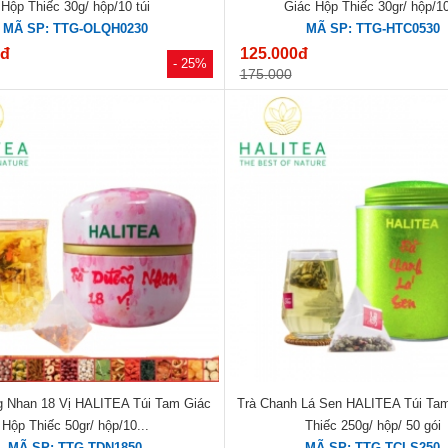
Hộp Thiếc 30g/ hộp/10 túi
Giác Hộp Thiếc 30gr/ hộp/10
MÃ SP: TTG-OLQH0230
MÃ SP: TTG-HTC0530
0đ
125.000đ
- 25%
175.000
 Nhan 18 Vị HALITEA Túi Tam Giác
Trà Chanh Lá Sen HALITEA Túi Ta
Hộp Thiếc 50gr/ hộp/10...
Thiếc 250g/ hộp/ 50 gói
MÃ SP: TTG-TDN1850
MÃ SP: TTG-TCLS250