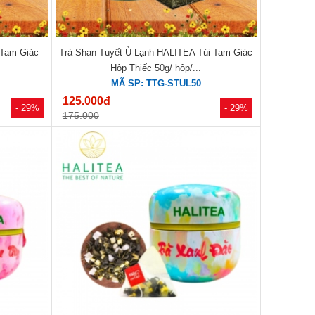
 Tam Giác
Trà Shan Tuyết Ủ Lạnh HALITEA Túi Tam Giác
Hộp Thiếc 50g/ hộp/...
MÃ SP: TTG-STUL50
125.000đ
- 29%
- 29%
175.000