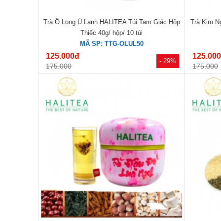
Trà Ô Long Ủ Lạnh HALITEA Túi Tam Giác Hộp
Trà Kim N
Thiếc 40g/ hộp/ 10 túi
MÃ SP: TTG-OLUL50
125.000đ
125.00
- 29%
175.000
175.000