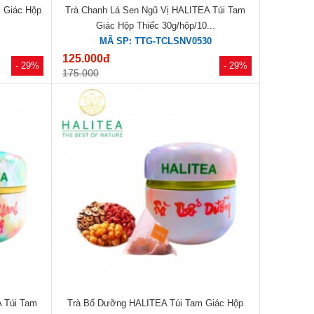
 Giác Hộp
Trà Chanh Lá Sen Ngũ Vị HALITEA Túi Tam
Giác Hộp Thiếc 30g/hộp/10...
MÃ SP: TTG-TCLSNV0530
125.000đ
- 29%
- 29%
175.000
 Túi Tam
Trà Bổ Dưỡng HALITEA Túi Tam Giác Hộp