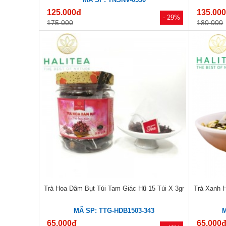
125.000đ
135.00
- 29%
175.000
180.000
Trà Hoa Dâm Bụt Túi Tam Giác Hũ 15 Túi X 3gr
Trà Xanh H
MÃ SP: TTG-HDB1503-343
M
65.000đ
65.000