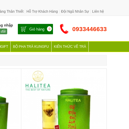
àng Thân Thiết
Hỗ Trợ Khách Hàng
Đội Ngũ Nhân Sự
Liên hệ
ng nhập
0933446633
Giỏ hàng
0
 đãi
IGIFT
BỘ PHA TRÀ KUNGFU
KIẾN THỨC VỀ TRÀ