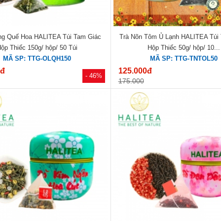
ng Quế Hoa HALITEA Túi Tam Giác
Trà Nõn Tôm Ủ Lạnh HALITEA Túi
ộp Thiếc 150g/ hộp/ 50 Túi
Hộp Thiếc 50g/ hộp/ 10...
MÃ SP: TTG-OLQH150
MÃ SP: TTG-TNTOL50
0đ
125.000đ
- 46%
175.000