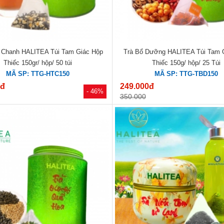
 Chanh HALITEA Túi Tam Giác Hộp
Trà Bổ Dưỡng HALITEA Túi Tam 
Thiếc 150gr/ hộp/ 50 túi
Thiếc 150g/ hộp/ 25 Túi
MÃ SP: TTG-HTC150
MÃ SP: TTG-TBD150
0đ
249.000đ
- 46%
350.000