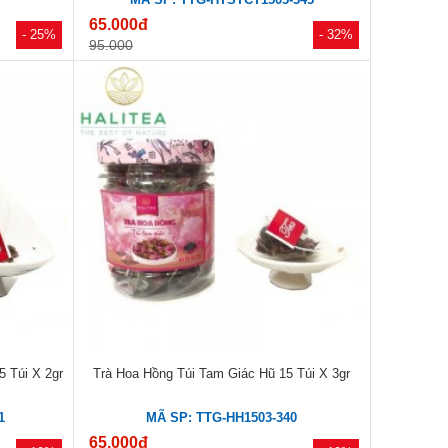
65.000đ
- 25%
- 32%
95.000
 Túi X 2gr
Trà Hoa Hồng Túi Tam Giác Hũ 15 Túi X 3gr
1
MÃ SP: TTG-HH1503-340
65.000đ