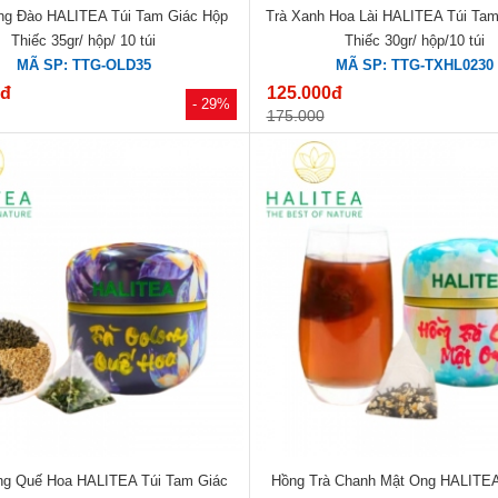
ng Đào HALITEA Túi Tam Giác Hộp
Trà Xanh Hoa Lài HALITEA Túi Tam
Thiếc 35gr/ hộp/ 10 túi
Thiếc 30gr/ hộp/10 túi
MÃ SP: TTG-OLD35
MÃ SP: TTG-TXHL0230
0đ
125.000đ
- 29%
175.000
ng Quế Hoa HALITEA Túi Tam Giác
Hồng Trà Chanh Mật Ong HALITEA