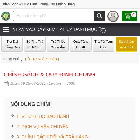
Chính Sách & Quy Định Chung Cho Khách Hàng
0
NHẤN VÀO ĐÂY XEM TẤT CẢ DANH MỤC
Trà Đại
Bộ Pha Trà
Trà Thiết
Quà Tặng
Trà Túi Tam
Sản phẩm
Hồng Bào
KUNGFU
Quan Âm
HALIGIFT
Giác
mới nhất
Trang chủ
›
Hỗ Trợ Khách Hàng
CHÍNH SÁCH & QUY ĐỊNH CHUNG
10:24:59 29-07-2021 | Lượt xem: 6090
NỘI DUNG CHÍNH
1. VỀ CHẾ ĐỘ BẢO HÀNH
2. DỊCH VỤ VẬN CHUYỂN
3. CHÍNH SÁCH ĐỔI VÀ TRẢ HÀNG