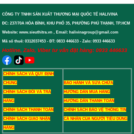
CÔNG TY TNHH SẢN XUẤT THƯƠNG MẠI QUỐC TẾ HALIVINA
ĐC: 237/70A HÒA BÌNH, KHU PHỐ 35, PHƯỜNG PHÚ THẠNH, TP.HCM
Website: www.sieuthitra.vn , Email: halivinagroup@gmail.com
Mã số thuế: 0312037453 - ĐT: 0833 446633 - Zalo: 0933 446633
Hotline, Zalo, Viber tư vấn đặt hàng: 0933 446633
CHÍNH SÁCH VÀ QUY ĐỊNH
CHUNG
BẢO HÀNH VÀ SỬA CHỮA
CHÍNH SÁCH ĐỔI VÀ TRẢ
HƯỚNG DẪN MUA HÀNG
HÀNG
HƯỚNG DẪN THANH TOÁN
CHÍNH SÁCH THANH TOÁN
CHÍNH SÁCH BẢO VỆ THÔNG TIN
CHÍNH SÁCH GIAO NHẬN
CÁ NHÂN CỦA NGƯỜI TIÊU DÙNG
HÀNG