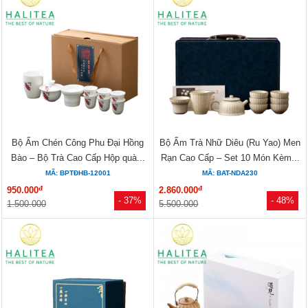
Bộ Ấm Chén Công Phu Đại Hồng
Bộ Ấm Trà Nhữ Diêu (Ru Yao) Men
Bào – Bộ Trà Cao Cấp Hộp quà...
Rạn Cao Cấp – Set 10 Món Kèm...
MÃ: BPTĐHB-12001
MÃ: BAT-NDA230
đ
đ
950.000
2.860.000
- 37%
- 48%
1.500.000
5.500.000