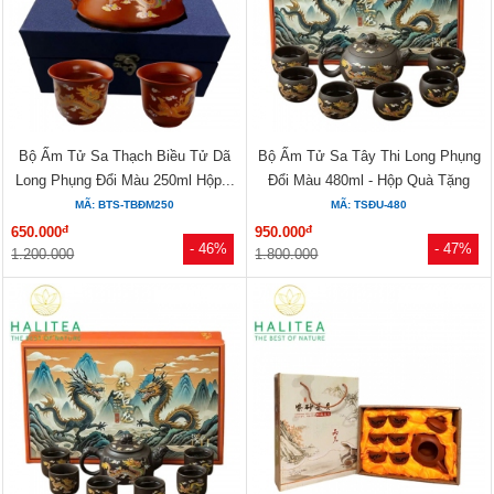
Bộ Ấm Tử Sa Thạch Biều Tử Dã
Bộ Ấm Tử Sa Tây Thi Long Phụng
Long Phụng Đổi Màu 250ml Hộp...
Đổi Màu 480ml - Hộp Quà Tặng
MÃ: BTS-TBĐM250
MÃ: TSĐU-480
đ
đ
650.000
950.000
- 46%
- 47%
1.200.000
1.800.000