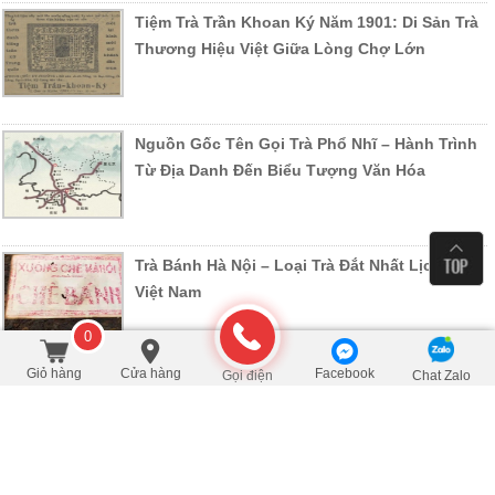
Tiệm Trà Trần Khoan Ký Năm 1901: Di Sản Trà
Thương Hiệu Việt Giữa Lòng Chợ Lớn
Nguồn Gốc Tên Gọi Trà Phổ Nhĩ – Hành Trình
Từ Địa Danh Đến Biểu Tượng Văn Hóa
Trà Bánh Hà Nội – Loại Trà Đắt Nhất Lịch Sử
Việt Nam
0
Giỏ hàng
Cửa hàng
Facebook
Gọi điện
Chat Zalo
Bánh trà cổ Senh-Ly Hà Nội: Lịch sử thương
hiệu, phân biệt bản gốc và giá trị sưu tầm