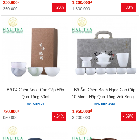
đ
đ
250.000
1.200.000
- 29%
- 33%
350.000
1.800.000
Bộ 04 Chén Ngọc Cao Cấp Hộp
Bộ Ấm Chén Bạch Ngọc Cao Cấp
Quà Tặng 50ml
10 Món - Hộp Quà Tặng Vali Sang...
MÃ: CBN-04
MÃ: BBN-10M
đ
đ
720.000
1.950.000
- 24%
- 39%
950.000
3.200.000