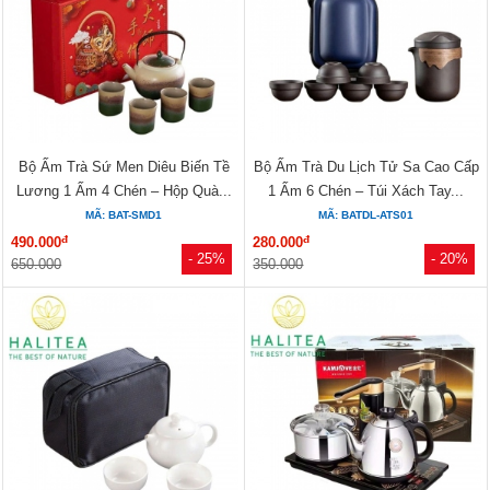
Bộ Ấm Trà Sứ Men Diêu Biến Tề
Bộ Ấm Trà Du Lịch Tử Sa Cao Cấp
Lương 1 Ấm 4 Chén – Hộp Quà...
1 Ấm 6 Chén – Túi Xách Tay...
MÃ: BAT-SMD1
MÃ: BATDL-ATS01
đ
đ
490.000
280.000
- 25%
- 20%
650.000
350.000