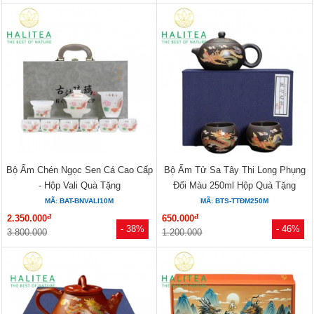
Bộ Ấm Chén Ngọc Sen Cá Cao Cấp
Bộ Ấm Tử Sa Tây Thi Long Phụng
- Hộp Vali Quà Tặng
Đổi Màu 250ml Hộp Quà Tặng
MÃ: BAT-BNVALI10M
MÃ: BTS-TTĐM250M
đ
đ
2.350.000
650.000
- 38%
- 46%
3.800.000
1.200.000