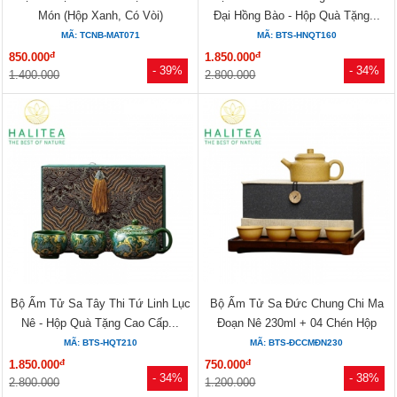
Món (Hộp Xanh, Có Vòi)
Đại Hồng Bào - Hộp Quà Tặng...
MÃ: TCNB-MAT071
MÃ: BTS-HNQT160
đ
đ
850.000
1.850.000
- 39%
- 34%
1.400.000
2.800.000
Bộ Ấm Tử Sa Tây Thi Tứ Linh Lục
Bộ Ấm Tử Sa Đức Chung Chi Ma
Nê - Hộp Quà Tặng Cao Cấp...
Đoạn Nê 230ml + 04 Chén Hộp
Thổ...
MÃ: BTS-HQT210
MÃ: BTS-ĐCCMĐN230
đ
đ
1.850.000
750.000
- 34%
- 38%
2.800.000
1.200.000