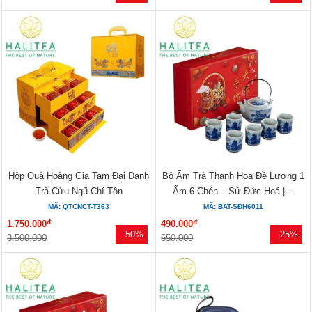
Hộp Quà Hoàng Gia Tam Đại Danh
Bộ Ấm Trà Thanh Hoa Đề Lương 1
Trà Cửu Ngũ Chí Tôn
Ấm 6 Chén – Sứ Đức Hoá |...
MÃ: QTCNCT-T363
MÃ: BAT-SĐH6011
đ
đ
1.750.000
490.000
- 50%
- 25%
3.500.000
650.000