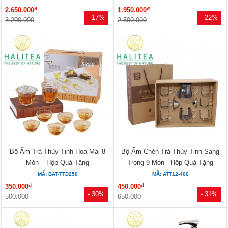
đ
đ
2.650.000
1.950.000
- 17%
- 22%
3.200.000
2.500.000
Bộ Ấm Trà Thủy Tinh Hoa Mai 8
Bộ Ấm Chén Trà Thủy Tinh Sang
Món – Hộp Quà Tặng
Trọng 9 Món - Hộp Quà Tặng
MÃ: BAT-TTD250
MÃ: ATT12-400
đ
đ
350.000
450.000
- 30%
- 31%
500.000
650.000