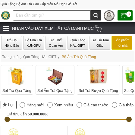
Quà Tặng Bộ Ấm Trà Cao Cấp Mẫu Mã Đẹp Giá Tốt
0
NHẤN VÀO ĐÂY XEM TẤT CẢ DANH MỤC
Trà Đại
Bộ Pha Trà
Trà Thiết
Quà Tặng
Trà Túi Tam
Sản phẩm
Hồng Bào
KUNGFU
Quan Âm
HALIGIFT
Giác
mới nhất
Trang chủ
›
Quà Tặng HALIGIFT
›
Bộ Ấm Trà Quà Tặng
Set Trà Quà Tặng
Set Ấm Trà Quà Tặng
Set Trà Rượu Quà Tặng
Set Qu
Lọc
Hàng mới
Xem nhiều
Giá cao trước
Giá thấp
Giá từ
0
đến
50.000.000
đ