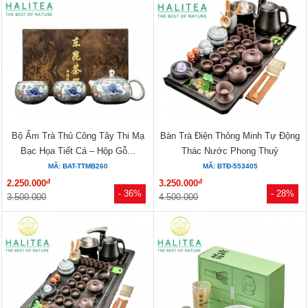
Bộ Ấm Trà Thủ Công Tây Thi Mạ
Bàn Trà Điện Thông Minh Tự Động
Bạc Họa Tiết Cá – Hộp Gỗ...
Thác Nước Phong Thuỷ
MÃ: BAT-TTMB260
MÃ: BTĐ-553405
đ
đ
2.250.000
3.250.000
- 36%
- 28%
3.500.000
4.500.000