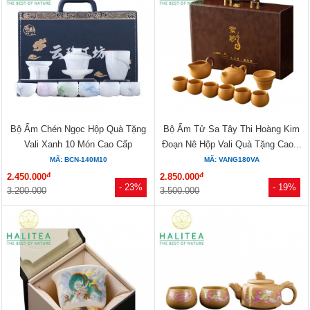
Bộ Ấm Chén Ngọc Hộp Quà Tặng
Bộ Ấm Tử Sa Tây Thi Hoàng Kim
Vali Xanh 10 Món Cao Cấp
Đoạn Nê Hộp Vali Quà Tặng Cao...
MÃ: BCN-140M10
MÃ: VANG180VA
đ
đ
2.450.000
2.850.000
- 23%
- 19%
3.200.000
3.500.000