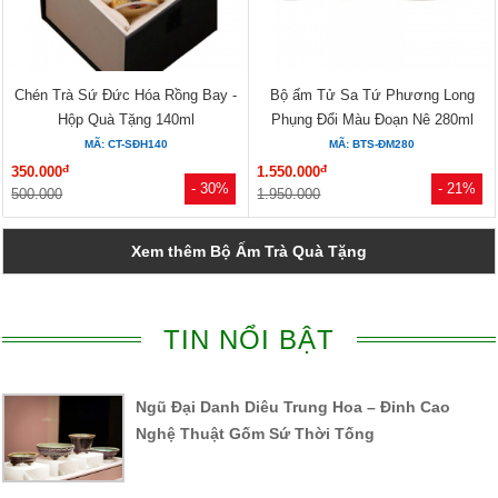
Chén Trà Sứ Đức Hóa Rồng Bay -
Bộ ấm Tử Sa Tứ Phương Long
Hộp Quà Tặng 140ml
Phụng Đổi Màu Đoạn Nê 280ml
MÃ: CT-SĐH140
MÃ: BTS-ĐM280
đ
đ
350.000
1.550.000
- 30%
- 21%
500.000
1.950.000
Xem thêm Bộ Ấm Trà Quà Tặng
TIN NỔI BẬT
Ngũ Đại Danh Diêu Trung Hoa – Đỉnh Cao
Nghệ Thuật Gốm Sứ Thời Tống