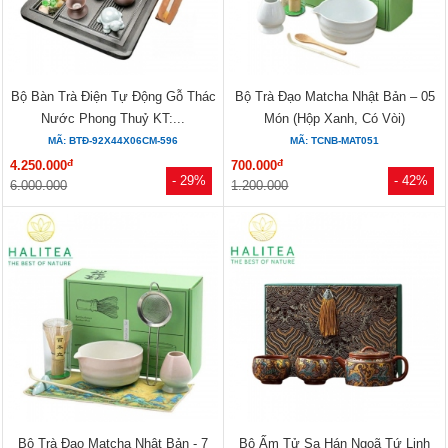
Bộ Bàn Trà Điện Tự Động Gỗ Thác
Bộ Trà Đạo Matcha Nhật Bản – 05
Nước Phong Thuỷ KT:...
Món (Hộp Xanh, Có Vòi)
MÃ: BTĐ-92X44X06CM-596
MÃ: TCNB-MAT051
đ
đ
4.250.000
700.000
- 29%
- 42%
6.000.000
1.200.000
Bộ Trà Đạo Matcha Nhật Bản - 7
Bộ Ấm Tử Sa Hán Ngoã Tứ Linh