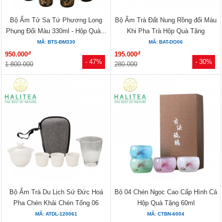
Bộ Ấm Tử Sa Tứ Phương Long
Bộ Ấm Trà Đất Nung Rồng đổi Màu
Phụng Đổi Màu 330ml - Hộp Quà...
Khi Pha Trà Hộp Quà Tặng
MÃ: BTS-ĐM330
MÃ: BAT-DO06
đ
đ
950.000
195.000
- 47%
- 30%
1.800.000
280.000
Bộ Ấm Trà Du Lịch Sứ Đức Hoá
Bộ 04 Chén Ngọc Cao Cấp Hình Cá
Pha Chén Khải Chén Tống 06
Hộp Quà Tặng 60ml
Món...
MÃ: ATDL-120061
MÃ: CTBN-6004