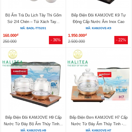
Bộ Ấm Trà Du Lịch Tây Thi Gốm
Bếp Điện Đôi KAMJOVE K9 Tự
Sứ 2/4 Chén – Túi Xách Tay...
Động Cấp Nước Ấm Inox Cao
Cấp...
MÃ: BADL-TTS201
MÃ: KAMJOVE-K9
đ
đ
160.000
1.950.000
- 36%
- 22%
250.000
2.500.000
Bếp Điện Đôi KAMJOVE H9 Cấp
Bếp Điện Đơn KAMJOVE H7 Cấp
Nước Từ Đáy Bộ Ấm Thủy Tinh...
Nước Từ Đáy Ấm Thủy Tinh -...
MÃ: KAMJOVE-H9
MÃ: KAMJOVE-H7