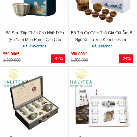
Bộ Sưu Tập Chén Chủ Nhữ Diêu
Bộ Trà Cụ Gốm Thô Giả Củi Ấm Bí
(Ru Yao) Men Rạn – Cao Cấp
Ngô Đề Lương Kèm Lò Hâm...
Đức...
MÃ: CND-QT801
MÃ: BAT-S300
đ
đ
950.000
950.000
- 47%
- 24%
1.800.000
1.250.000