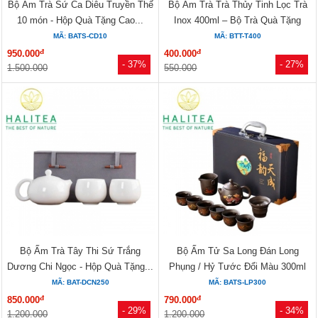
Bộ Ấm Trà Sứ Ca Diêu Truyền Thế
Bộ Ấm Trà Trà Thủy Tinh Lọc Trà
10 món - Hộp Quà Tặng Cao...
Inox 400ml – Bộ Trà Quà Tặng
MÃ: BATS-CD10
MÃ: BTT-T400
đ
đ
950.000
400.000
- 37%
- 27%
1.500.000
550.000
Bộ Ấm Trà Tây Thi Sứ Trắng
Bộ Ấm Tử Sa Long Đán Long
Dương Chi Ngọc - Hộp Quà Tặng...
Phụng / Hỷ Tước Đổi Màu 300ml
–...
MÃ: BAT-DCN250
MÃ: BATS-LP300
đ
đ
850.000
790.000
- 29%
- 34%
1.200.000
1.200.000