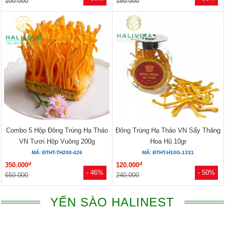
100.000
180.000
Combo 5 Hộp Đông Trùng Hạ Thảo
Đông Trùng Hạ Thảo VN Sấy Thăng
VN Tươi Hộp Vuông 200g
Hoa Hũ 10gr
MÃ: ĐTHT-TH200-426
MÃ: ĐTHT-H10G-1331
đ
đ
350.000
120.000
- 46%
- 50%
650.000
240.000
YẾN SÀO HALINEST