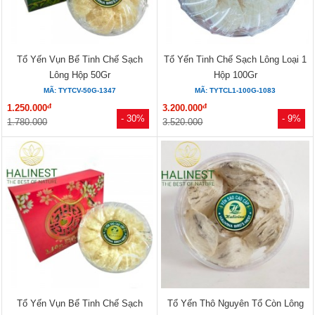
Tổ Yến Vụn Bể Tinh Chế Sạch
Tổ Yến Tinh Chế Sạch Lông Loại 1
Lông Hộp 50Gr
Hộp 100Gr
MÃ: TYTCV-50G-1347
MÃ: TYTCL1-100G-1083
đ
đ
1.250.000
3.200.000
- 30%
- 9%
1.780.000
3.520.000
Tổ Yến Vụn Bể Tinh Chế Sạch
Tổ Yến Thô Nguyên Tổ Còn Lông