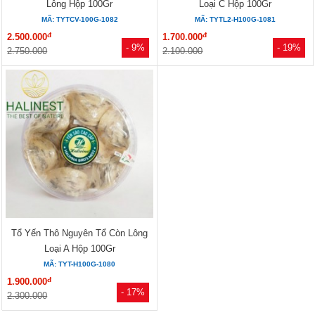
Lông Hộp 100Gr
Loại C Hộp 100Gr
MÃ: TYTCV-100G-1082
MÃ: TYTL2-H100G-1081
đ
đ
2.500.000
1.700.000
- 9%
- 19%
2.750.000
2.100.000
Tổ Yến Thô Nguyên Tổ Còn Lông
Loại A Hộp 100Gr
MÃ: TYT-H100G-1080
đ
1.900.000
- 17%
2.300.000