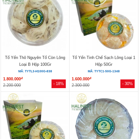
Tổ Yến Thô Nguyên Tổ Còn Lông
Tổ Yến Tinh Chế Sạch Lông Loại 1
Loại B Hộp 100Gr
Hộp 50Gr
MÃ: TYTL3-H100G-838
MÃ: TYTC1-50G-1348
đ
đ
1.800.000
1.600.000
- 18%
- 30%
2.200.000
2.300.000