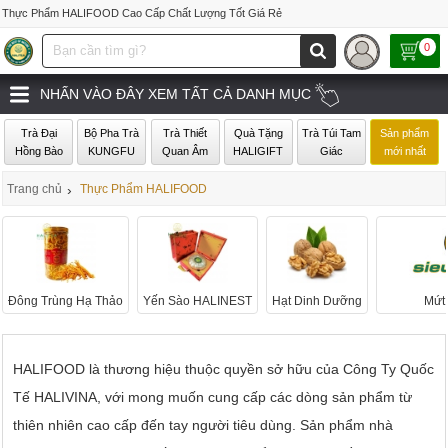
Thực Phẩm HALIFOOD Cao Cấp Chất Lượng Tốt Giá Rẻ
0
NHẤN VÀO ĐÂY XEM TẤT CẢ DANH MỤC
Trà Đại
Bộ Pha Trà
Trà Thiết
Quà Tặng
Trà Túi Tam
Sản phẩm
Hồng Bào
KUNGFU
Quan Âm
HALIGIFT
Giác
mới nhất
Trang chủ
›
Thực Phẩm HALIFOOD
Đông Trùng Hạ Thảo
Yến Sào HALINEST
Hạt Dinh Dưỡng
Mứt 
HALIFOOD là thương hiệu thuộc quyền sở hữu của Công Ty Quốc
Tế HALIVINA, với mong muốn cung cấp các dòng sản phẩm từ
thiên nhiên cao cấp đến tay người tiêu dùng. Sản phẩm nhà