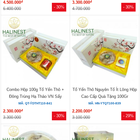
đ
đ
4.500.000
3.300.000
- 30%
- 30%
6.400.000
4.700.000
Combo Hộp 100g Tổ Yến Thô +
Tổ Yến Thô Nguyên Tổ Ít Lông Hộp
Đông Trùng Hạ Thảo VN Sấy
Cao Cấp Quà Tặng 100Gr
Thăng...
MÃ: QT-ÝDTHT110-841
MÃ: HN-YTQT100-839
đ
đ
2.300.000
2.200.000
- 30%
- 29%
3.300.000
3.100.000