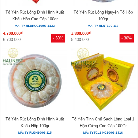
Tổ Yến Rút Lông Định Hình Xuất
Tổ Yến Rút Lông Nguyên Tổ Hộp
Khẩu Hộp Cao Cấp 100gr
100gr
MÃ: TY-RLĐHCC100G-1433
MÃ: TY-RLNT100-116
đ
đ
4.700.000
3.800.000
- 30%
- 30%
6.700.000
5.400.000
Tổ Yến Rút Lông Định Hình Xuất
Tổ Yến Tinh Chế Sạch Lông Loại 1
Khẩu Hộp 100gr
Hộp Cứng Cao Cấp 100Gr
MÃ: TY-RLĐH100G-115
MÃ: TYTCL1-HC100G-1416