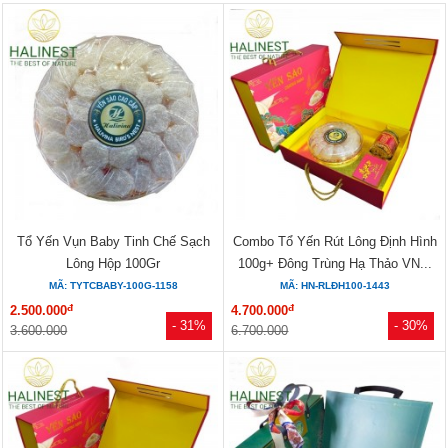
Tổ Yến Vụn Baby Tinh Chế Sạch
Combo Tổ Yến Rút Lông Định Hình
Lông Hộp 100Gr
100g+ Đông Trùng Hạ Thảo VN...
MÃ: TYTCBABY-100G-1158
MÃ: HN-RLĐH100-1443
đ
đ
2.500.000
4.700.000
- 31%
- 30%
3.600.000
6.700.000