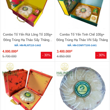
Combo Tổ Yến Rút Lông Tổ 100g+
Combo Tổ Yến Tinh Chế 100g+
Đông Trùng Hạ Thảo Sấy Thăng...
Đông Trùng Hạ Thảo VN Sấy Thăng
Hoa...
MÃ: HN-RLNT110-1442
MÃ: HN-COMYT100-1441
đ
đ
4.000.000
3.400.000
- 30%
- 30%
5.700.000
4.850.000