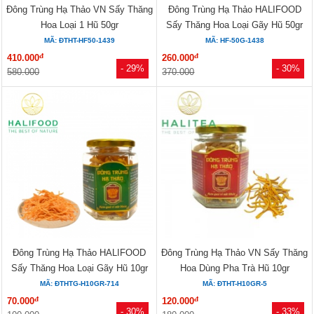
Đông Trùng Hạ Thảo VN Sấy Thăng
Đông Trùng Hạ Thảo HALIFOOD
Hoa Loại 1 Hũ 50gr
Sấy Thăng Hoa Loại Gãy Hũ 50gr
MÃ: ĐTHT-HF50-1439
MÃ: HF-50G-1438
đ
đ
410.000
260.000
- 29%
- 30%
580.000
370.000
Đông Trùng Hạ Thảo HALIFOOD
Đông Trùng Hạ Thảo VN Sấy Thăng
Sấy Thăng Hoa Loại Gãy Hũ 10gr
Hoa Dùng Pha Trà Hũ 10gr
MÃ: ĐTHTG-H10GR-714
MÃ: ĐTHT-H10GR-5
đ
đ
70.000
120.000
- 30%
- 33%