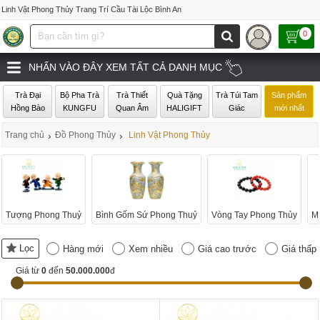
Linh Vật Phong Thủy Trang Trí Cầu Tài Lộc Bình An
0
NHẤN VÀO ĐÂY XEM TẤT CẢ DANH MỤC
Trà Đại
Bộ Pha Trà
Trà Thiết
Quà Tặng
Trà Túi Tam
Sản phẩm
Hồng Bào
KUNGFU
Quan Âm
HALIGIFT
Giác
mới nhất
Trang chủ
›
Đồ Phong Thủy
›
Linh Vật Phong Thủy
Tượng Phong Thuỷ
Bình Gốm Sứ Phong Thuỷ
Vòng Tay Phong Thủy
M
Lọc
Hàng mới
Xem nhiều
Giá cao trước
Giá thấp
Giá từ
0
đến
50.000.000
đ