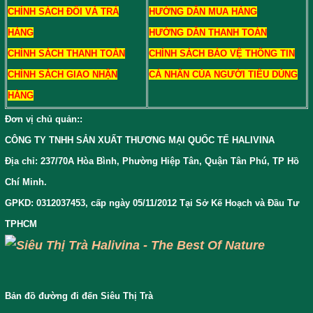
CHÍNH SÁCH ĐỔI VÀ TRẢ
HƯỚNG DẪN MUA HÀNG
HÀNG
HƯỚNG DẪN THANH TOÁN
CHÍNH SÁCH THANH TOÁN
CHÍNH SÁCH BẢO VỆ THÔNG TIN
CHÍNH SÁCH GIAO NHẬN
CÁ NHÂN CỦA NGƯỜI TIÊU DÙNG
HÀNG
Đơn vị chủ quản:
:
CÔNG TY TNHH SẢN XUẤT THƯƠNG MẠI QUỐC TẾ HALIVINA
Địa chỉ: 237/70A Hòa Bình, Phường Hiệp Tân, Quận Tân Phú, TP Hồ
Chí Minh.
GPKD: 0312037453, cấp ngày 05/11/2012 Tại Sở Kế Hoạch và Đầu Tư
TPHCM
Bản đồ đường đi đến Siêu Thị Trà