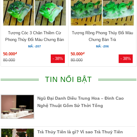
Tượng Cóc 3 Chân Thiềm Cừ
Tượng Rồng Phong Thủy Đổi Màu
Phong Thủy Đổi Màu Chưng Bàn
Chưng Bàn Trà
Trà
MÃ: -207
MÃ: -206
đ
đ
50.000
50.000
- 38%
- 38%
80.000
80.000
TIN NỔI BẬT
Ngũ Đại Danh Diêu Trung Hoa – Đỉnh Cao
Nghệ Thuật Gốm Sứ Thời Tống
Trà Thủy Tiên là gì? Vì sao Trà Thuỷ Tiên