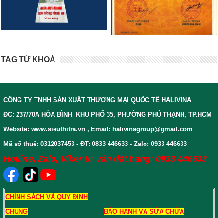
TAG TỪ KHOÁ
CÔNG TY TNHH SẢN XUẤT THƯƠNG MẠI QUỐC TẾ HALIVINA
ĐC: 237/70A HÒA BÌNH, KHU PHỐ 35, PHƯỜNG PHÚ THẠNH, TP.HCM
Website: www.sieuthitra.vn , Email: halivinagroup@gmail.com
Mã số thuế: 0312037453 - ĐT: 0833 446633 - Zalo: 0933 446633
Hotline, Zalo, Viber tư vấn đặt hàng: 0933 446633
CHÍNH SÁCH VÀ QUY ĐỊNH
CHUNG
BẢO HÀNH VÀ SỬA CHỮA