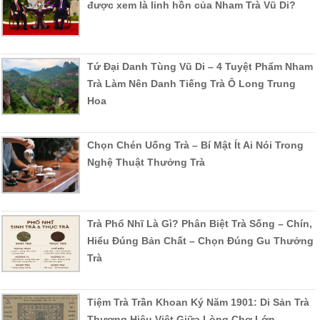
được xem là linh hồn của Nham Trà Vũ Di?
Tứ Đại Danh Tùng Vũ Di – 4 Tuyệt Phẩm Nham
Trà Làm Nên Danh Tiếng Trà Ô Long Trung
Hoa
Chọn Chén Uống Trà – Bí Mật Ít Ai Nói Trong
Nghệ Thuật Thưởng Trà
Trà Phổ Nhĩ Là Gì? Phân Biệt Trà Sống – Chín,
Hiểu Đúng Bản Chất – Chọn Đúng Gu Thưởng
Trà
Tiệm Trà Trần Khoan Ký Năm 1901: Di Sản Trà
Thương Hiệu Việt Giữa Lòng Chợ Lớn