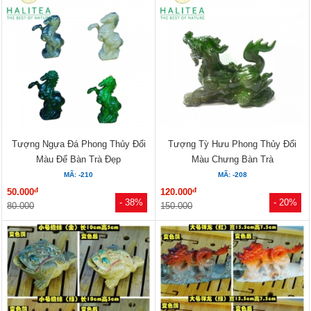
Tượng Ngựa Đá Phong Thủy Đổi
Tượng Tỳ Hưu Phong Thủy Đổi
Màu Để Bàn Trà Đẹp
Màu Chưng Bàn Trà
MÃ: -210
MÃ: -208
đ
đ
50.000
120.000
- 38%
- 20%
80.000
150.000