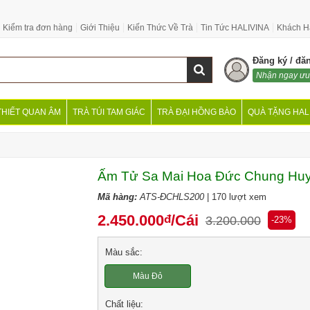
Kiểm tra đơn hàng
Giới Thiệu
Kiến Thức Về Trà
Tin Tức HALIVINA
Khách H
Đăng ký / đă
Nhận ngay ưu
THIẾT QUAN ÂM
TRÀ TÚI TAM GIÁC
TRÀ ĐẠI HỒNG BÀO
QUÀ TẶNG HAL
Ấm Tử Sa Mai Hoa Đức Chung Huy
Mã hàng:
ATS-ĐCHLS200
| 170 lượt xem
2.450.000
/Cái
đ
3.200.000
-23%
Màu sắc:
Màu Đỏ
Chất liệu: