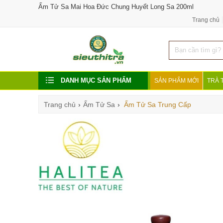
Ấm Tử Sa Mai Hoa Đức Chung Huyết Long Sa 200ml
Trang chủ
DANH MỤC SẢN PHẨM
SẢN PHẨM MỚI
TRÀ 
Trang chủ
›
Ấm Tử Sa
›
Ấm Tử Sa Trung Cấp