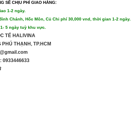
G SẼ CHỊU PHÍ GIAO HÀNG:
iao 1-2 ngày.
Bình Chánh, Hốc Môn, Củ Chi phí 30,000 vnd, thời gian 1-2 ngày.
 1- 5 ngày tuỳ khu vực.
C TẾ HALIVINA
G PHÚ THẠNH, TP.HCM
up@gmail.com
o: 0933446633
33