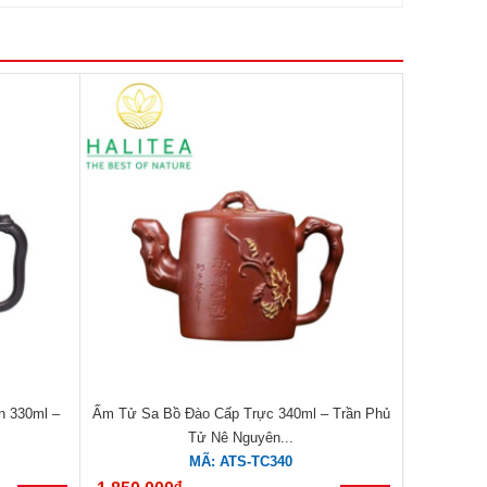
n 330ml –
Ấm Tử Sa Bồ Đào Cấp Trực 340ml – Trần Phủ
.
Tử Nê Nguyên...
MÃ: ATS-TC340
đ