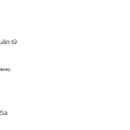
uân tử
Ninh).
 Sa