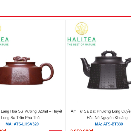
Lãng Hoa Sư Vương 320ml – Huyết
Ấm Tử Sa Bát Phương Long Quyề
Long Sa Trần Phủ Thủ...
Hắc Nê Nguyên Khoáng..
MÃ: ATS-LHSV320
MÃ: ATS-BT330
đ
đ