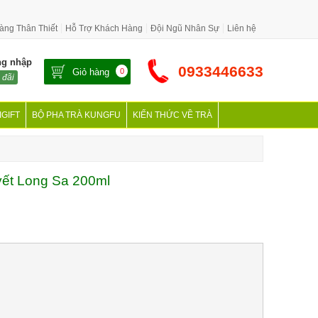
àng Thân Thiết
Hỗ Trợ Khách Hàng
Đội Ngũ Nhân Sự
Liên hệ
ng nhập
0933446633
Giỏ hàng
0
 đãi
IGIFT
BỘ PHA TRÀ KUNGFU
KIẾN THỨC VỀ TRÀ
ết Long Sa 200ml