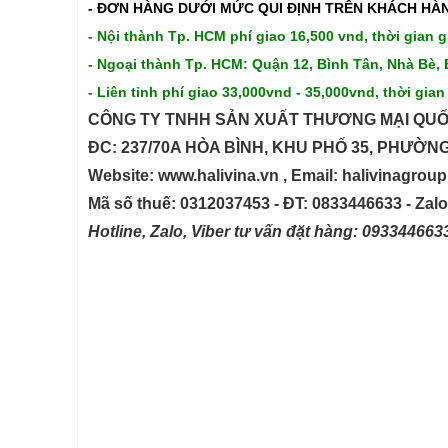
- ĐƠN HÀNG DƯỚI MỨC QUI ĐỊNH TRÊN
KHÁCH HÀN
- Nội thành Tp. HCM phí giao 16,500 vnd, thời gian g
- Ngoại thành Tp. HCM: Quận 12, Bình Tân, Nhà Bè, 
- Liên tỉnh phí giao 33,000vnd - 35,000vnd, thời gian
CÔNG TY TNHH SẢN XUẤT THƯƠNG MẠI QUỐ
ĐC: 237/70A HÒA BÌNH, KHU PHỐ 35, PHƯỜN
Website: www.halivina.vn , Email: halivinagro
Mã số thuế: 0312037453 - ĐT: 0833446633 - Zal
Hotline, Zalo, Viber tư vấn đặt hàng: 09334466