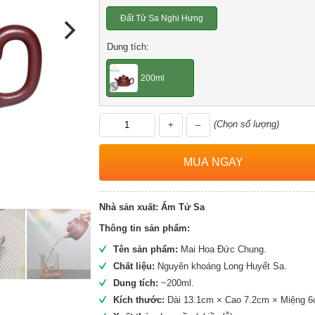
Đất Tử Sa Nghi Hưng
Dung tích:
200ml
(Chọn số lượng)
+
–
Nhà sản xuất:
Ấm Tử Sa
Thông tin sản phẩm:
Tên sản phẩm:
Mai Hoa Đức Chung.
Chất liệu:
Nguyên khoáng Long Huyết Sa.
Dung tích:
~200ml.
Kích thước:
Dài 13.1cm × Cao 7.2cm × Miệng 6