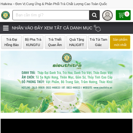
Halivina – Đơn Vị Cung Ứng & Phân Phối Trà Chất Lượng Cao Toàn Quốc
0
NHẤN VÀO ĐÂY XEM TẤT CẢ DANH MỤC
Trà Đại
Bộ Pha Trà
Trà Thiết
Quà Tặng
Trà Túi Tam
Sản phẩm
Hồng Bào
KUNGFU
Quan Âm
HALIGIFT
Giác
mới nhất
‹
›