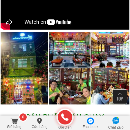
SẢN PHẨM BÁN CHẠY
0
Giỏ hàng
Cửa hàng
Facebook
Gọi điện
Chat Zalo