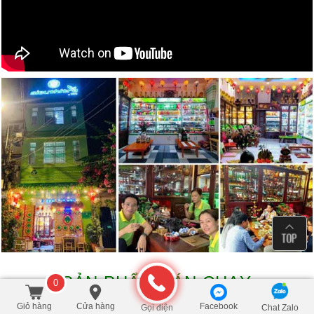
SẢN PHẨM BÁN CHẠY
0
Giỏ hàng
Cửa hàng
Facebook
Gọi điện
Chat Zalo