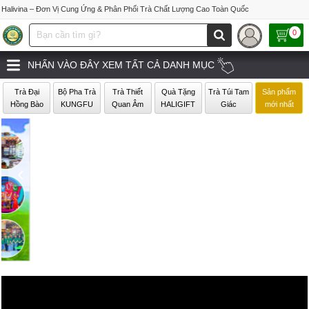
Halivina – Đơn Vị Cung Ứng & Phân Phối Trà Chất Lượng Cao Toàn Quốc
0
NHẤN VÀO ĐÂY XEM TẤT CẢ DANH MỤC
Trà Đại
Bộ Pha Trà
Trà Thiết
Quà Tặng
Trà Túi Tam
Sản phẩm
Hồng Bào
KUNGFU
Quan Âm
HALIGIFT
Giác
mới nhất
‹
›