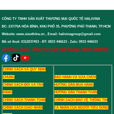
CÔNG TY TNHH SẢN XUẤT THƯƠNG MẠI QUỐC TẾ HALIVINA
ĐC: 237/70A HÒA BÌNH, KHU PHỐ 35, PHƯỜNG PHÚ THẠNH, TP.HCM
Website: www.sieuthitra.vn , Email: halivinagroup@gmail.com
Mã số thuế: 0312037453 - ĐT: 0833 446633 - Zalo: 0933 446633
Hotline, Zalo, Viber tư vấn đặt hàng: 0933 446633
CHÍNH SÁCH VÀ QUY ĐỊNH
CHUNG
BẢO HÀNH VÀ SỬA CHỮA
CHÍNH SÁCH ĐỔI VÀ TRẢ
HƯỚNG DẪN MUA HÀNG
HÀNG
HƯỚNG DẪN THANH TOÁN
CHÍNH SÁCH THANH TOÁN
CHÍNH SÁCH BẢO VỆ THÔNG TIN
CHÍNH SÁCH GIAO NHẬN
CÁ NHÂN CỦA NGƯỜI TIÊU DÙNG