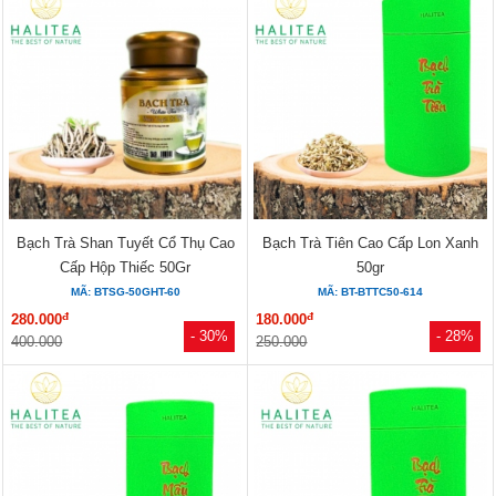
Bạch Trà Shan Tuyết Cổ Thụ Cao
Bạch Trà Tiên Cao Cấp Lon Xanh
Cấp Hộp Thiếc 50Gr
50gr
MÃ: BTSG-50GHT-60
MÃ: BT-BTTC50-614
đ
đ
280.000
180.000
- 30%
- 28%
400.000
250.000