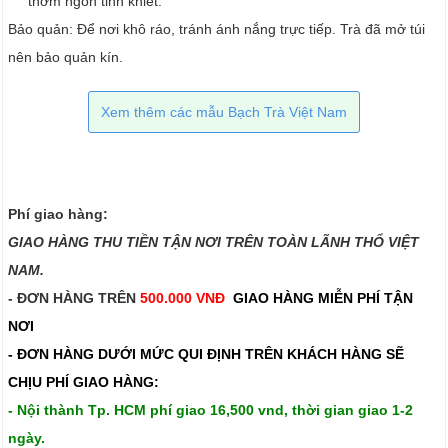
thơm ngon tinh khiết.
Bảo quản: Để nơi khô ráo, tránh ánh nắng trực tiếp. Trà đã mở túi
nên bảo quản kín.
Xem thêm các mẫu Bạch Trà Việt Nam
Phí giao hàng:
GIAO HÀNG THU TIỀN TẬN NƠI TRÊN TOÀN LÃNH THỔ VIỆT
NAM.​​
- ĐƠN HÀNG TRÊN
500.000 VNĐ
GIAO HÀNG MIỄN PHÍ TẬN
NƠI
- ĐƠN HÀNG DƯỚI MỨC QUI ĐỊNH TRÊN
KHÁCH HÀNG SẼ
CHỊU PHÍ GIAO HÀNG:
- Nội thành Tp. HCM phí giao 16,500 vnd, thời gian giao 1-2
ngày.