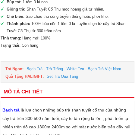
Búp trà:
1 tôm 0 lá non.
Giống trà:
Shan Tuyết Cổ Thụ mọc hoang giã tự nhiên.
Chế biến:
Sao chảo thủ công truyền thống hoặc phơi khô.
Thành phần:
100% búp nõn 1 tôm 0 lá tuyển chọn từ cây trà Shan
Tuyết Cổ Thụ từ 300 trăm năm.
Tình trạng:
Hàng mới 100%
Trạng thái:
Còn hàng
Trà Ngon
:
Bạch Trà - Trà Trắng - White Tea
-
Bạch Trà Việt Nam
Quà Tặng HALIGIFT
:
Set Trà Quà Tặng
MÔ TẢ CHI TIẾT
Bạch trà
là lựa chọn những búp trà shan tuyết cổ thụ của những
cây trà trên 300 500 năm tuổi, cây to tán rộng lá lớn , phát triển tự
nhiên trên độ cao 1300m 2400m so với mặt nước biển trên dãy núi