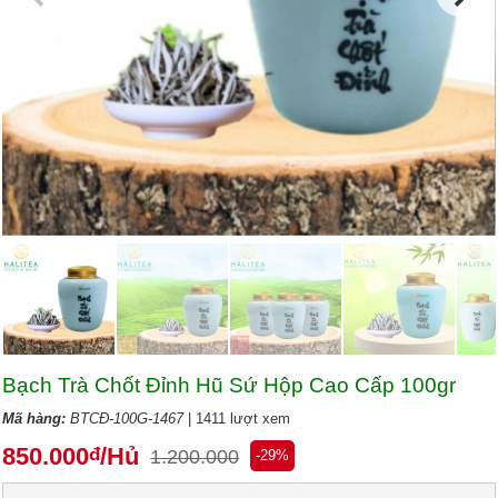
Bạch Trà Chốt Đỉnh Hũ Sứ Hộp Cao Cấp 100gr
Mã hàng:
BTCĐ-100G-1467
| 1411 lượt xem
850.000
/Hủ
đ
1.200.000
-29%