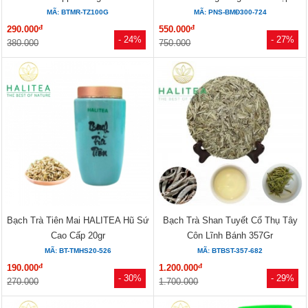
MÃ: BTMR-TZ100G
MÃ: PNS-BMĐ300-724
đ
đ
290.000
550.000
- 24%
- 27%
380.000
750.000
Bạch Trà Tiên Mai HALITEA Hũ Sứ
Bạch Trà Shan Tuyết Cổ Thụ Tây
Cao Cấp 20gr
Côn Lĩnh Bánh 357Gr
MÃ: BT-TMHS20-526
MÃ: BTBST-357-682
đ
đ
190.000
1.200.000
- 30%
- 29%
270.000
1.700.000