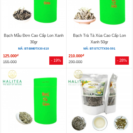
Bạch Mẫu Đơn Cao Cấp Lon Xanh
Bạch Trà Tà Xùa Cao Cấp Lon
30gr
Xanh 50gr
MÃ: BT-BMĐTX30-610
MÃ: BT-STCTTX50-591
đ
đ
125.000
210.000
- 19%
- 28%
155.000
290.000