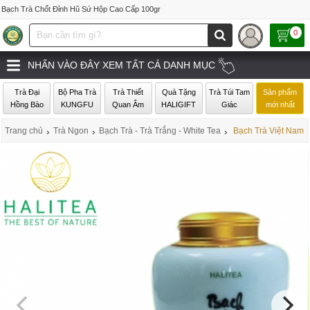
Bạch Trà Chốt Đỉnh Hũ Sứ Hộp Cao Cấp 100gr
0
NHẤN VÀO ĐÂY XEM TẤT CẢ DANH MỤC
Trà Đại
Bộ Pha Trà
Trà Thiết
Quà Tặng
Trà Túi Tam
Sản phẩm
Hồng Bào
KUNGFU
Quan Âm
HALIGIFT
Giác
mới nhất
Trang chủ
›
Trà Ngon
›
Bạch Trà - Trà Trắng - White Tea
›
Bạch Trà Việt Nam