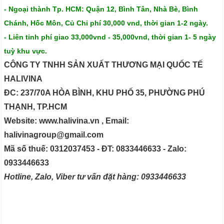
- Ngoại thành Tp. HCM: Quận 12, Bình Tân, Nhà Bè, Bình
Chánh, Hốc Môn, Củ Chi phí 30,000 vnd, thời gian 1-2 ngày.
- Liên tỉnh phí giao 33,000vnd - 35,000vnd, thời gian 1- 5 ngày
tuỳ khu vực.
CÔNG TY TNHH SẢN XUẤT THƯƠNG MẠI QUỐC TẾ
HALIVINA
ĐC: 237/70A HÒA BÌNH, KHU PHỐ 35, PHƯỜNG PHÚ
THẠNH, TP.HCM
Website: www.halivina.vn , Email:
halivinagroup@gmail.com
Mã số thuế: 0312037453 - ĐT: 0833446633 - Zalo:
0933446633
Hotline, Zalo, Viber tư vấn đặt hàng: 0933446633