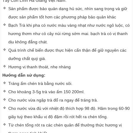
Tây Côn Lĩnh Hà Giang Việt Nam.
Sản phẩm được bảo quản dạng hủ sức, nhìn sang trọng và giữ
được sản phẩm tốt hơn các phương pháp bảo quản khác
Bạch Trà khi pha có nước màu vàng nhạt như nước ngô luộc, có
hương thơm như cỏ cây núi rừng sớm mai. bạch trà có vị thanh
dịu không đắng chát.
Quá trình chế biến được thực hiện cẩn thận để giữ nguyên các
dưỡng chất quý giá.
Hương vị thanh thoát, nhẹ nhàng
Hướng dẫn sử dụng:
Tráng ấm chén trà bằng nước sôi.
Cho khoảng 3-5g trà vào ấm 150 200ml.
Cho nước vừa ngập trà đổ ra ngay để tráng trà.
Cho nước vừa đủ với nhiệt độ thích hợp 98 độ. Hãm trong 60-90
giây tuỳ theo khẩu vị độ đậm rồi rót hết ra chén tống.
Từ chén tống rót ra các chén quân để thưởng thức hương vị