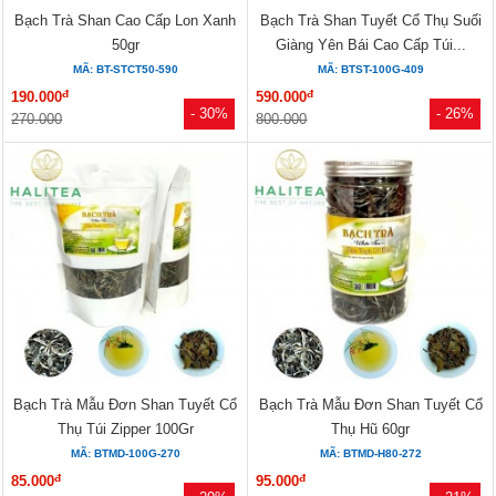
Bạch Trà Shan Cao Cấp Lon Xanh
Bạch Trà Shan Tuyết Cổ Thụ Suối
50gr
Giàng Yên Bái Cao Cấp Túi...
MÃ: BT-STCT50-590
MÃ: BTST-100G-409
đ
đ
190.000
590.000
- 30%
- 26%
270.000
800.000
Bạch Trà Mẫu Đơn Shan Tuyết Cổ
Bạch Trà Mẫu Đơn Shan Tuyết Cổ
Thụ Túi Zipper 100Gr
Thụ Hũ 60gr
MÃ: BTMD-100G-270
MÃ: BTMD-H80-272
đ
đ
85.000
95.000