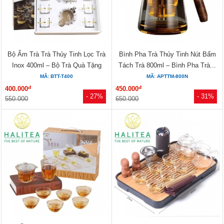
Bộ Ấm Trà Trà Thủy Tinh Lọc Trà
Bình Pha Trà Thủy Tinh Nút Bấm
Inox 400ml – Bộ Trà Quà Tặng
Tách Trà 800ml – Bình Pha Trà...
MÃ: BTT-T400
MÃ: APTTM-800N
đ
đ
400.000
450.000
- 27%
- 31%
550.000
650.000