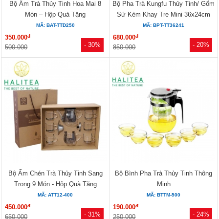
Bộ Ấm Trà Thủy Tinh Hoa Mai 8
Bộ Pha Trà Kungfu Thủy Tinh/ Gốm
Món – Hộp Quà Tặng
Sứ Kèm Khay Tre Mini 36x24cm
MÃ: BAT-TTD250
MÃ: BPT-TT36241
đ
đ
350.000
680.000
- 30%
- 20%
500.000
850.000
Bộ Ấm Chén Trà Thủy Tinh Sang
Bộ Bình Pha Trà Thủy Tinh Thông
Trọng 9 Món - Hộp Quà Tặng
Minh
MÃ: ATT12-400
MÃ: BTTM-500
đ
đ
450.000
190.000
- 31%
- 24%
650.000
250.000