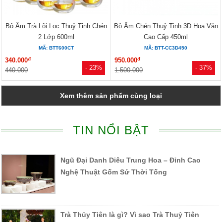
Bộ Ấm Trà Lõi Lọc Thuỷ Tinh Chén
Bộ Ấm Chén Thuỷ Tinh 3D Hoa Văn
2 Lớp 600ml
Cao Cấp 450ml
MÃ: BTT600CT
MÃ: BTT-CC3D450
đ
đ
340.000
950.000
- 23%
- 37%
440.000
1.500.000
Xem thêm sản phẩm cùng loại
TIN NỔI BẬT
Ngũ Đại Danh Diêu Trung Hoa – Đỉnh Cao
Nghệ Thuật Gốm Sứ Thời Tống
Trà Thủy Tiên là gì? Vì sao Trà Thuỷ Tiên