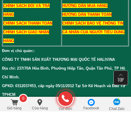
CHÍNH SÁCH ĐỔI VÀ TRẢ
HƯỚNG DẪN MUA HÀNG
HÀNG
HƯỚNG DẪN THANH TOÁN
CHÍNH SÁCH THANH TOÁN
CHÍNH SÁCH BẢO VỆ THÔNG TIN
CHÍNH SÁCH GIAO NHẬN
CÁ NHÂN CỦA NGƯỜI TIÊU DÙNG
HÀNG
Đơn vị chủ quản:
:
CÔNG TY TNHH SẢN XUẤT THƯƠNG MẠI QUỐC TẾ HALIVINA
Địa chỉ: 237/70A Hòa Bình, Phường Hiệp Tân, Quận Tân Phú, TP Hồ
Chí Minh.
GPKD: 0312037453, cấp ngày 05/11/2012 Tại Sở Kế Hoạch và Đầu Tư
TPHCM
0
140.000
/Cái
đ
Đặt mua
154.000
Giỏ hàng
Cửa hàng
Facebook
Gọi điện
Chat Zalo
Bản đồ đường đi đến Siêu Thị Trà