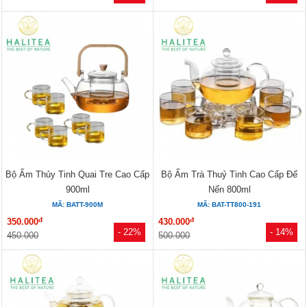
Bộ Ấm Thủy Tinh Quai Tre Cao Cấp
Bộ Ấm Trà Thuỷ Tinh Cao Cấp Đế
900ml
Nến 800ml
MÃ: BATT-900M
MÃ: BAT-TT800-191
đ
đ
350.000
430.000
- 22%
- 14%
450.000
500.000