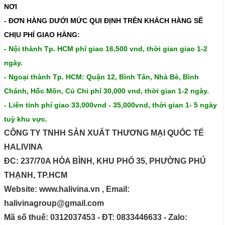
NƠI
- ĐƠN HÀNG DƯỚI MỨC QUI ĐỊNH TRÊN
KHÁCH HÀNG SẼ
CHỊU PHÍ GIAO HÀNG:
- Nội thành Tp. HCM phí giao 16,500 vnd, thời gian giao 1-2
ngày.
- Ngoại thành Tp. HCM: Quận 12, Bình Tân, Nhà Bè, Bình
Chánh, Hốc Môn, Củ Chi phí 30,000 vnd, thời gian 1-2 ngày.
- Liên tỉnh phí giao 33,000vnd - 35,000vnd, thời gian 1- 5 ngày
tuỳ khu vực.
CÔNG TY TNHH SẢN XUẤT THƯƠNG MẠI QUỐC TẾ
HALIVINA
ĐC: 237/70A HÒA BÌNH, KHU PHỐ 35, PHƯỜNG PHÚ
THẠNH, TP.HCM
Website: www.halivina.vn , Email:
halivinagroup@gmail.com
Mã số thuế: 0312037453 - ĐT: 0833446633 - Zalo: