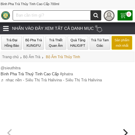
Bình Pha Trà Thủy Tinh Cao Cấp 700ml
0
NHẤN VÀO ĐÂY XEM TẤT CẢ DANH MỤC
Trà Đại
Bộ Pha Trà
Trà Thiết
Quà Tặng
Trà Túi Tam
Sản phẩm
Hồng Bào
KUNGFU
Quan Âm
HALIGIFT
Giác
mới nhất
Trang chủ
›
Bộ Ấm Trà
›
Bộ Ấm Trà Thủy Tinh
@sieuthitra
Bình Pha Trà Thuỷ Tinh Cao Cấp
#phatra
♬ nhạc nền - Siêu Thị Trà Halivina - Siêu Thị Trà Halivina