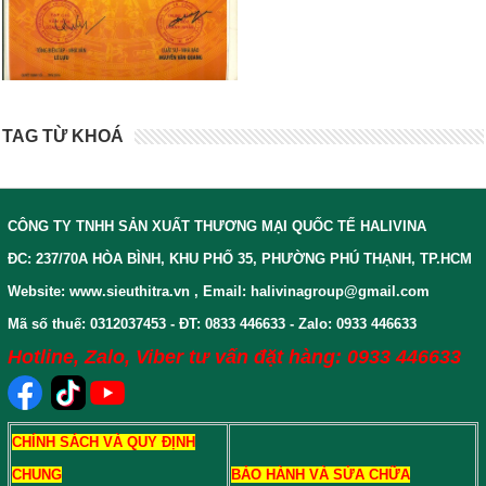
TAG TỪ KHOÁ
CÔNG TY TNHH SẢN XUẤT THƯƠNG MẠI QUỐC TẾ HALIVINA
ĐC: 237/70A HÒA BÌNH, KHU PHỐ 35, PHƯỜNG PHÚ THẠNH, TP.HCM
Website: www.sieuthitra.vn , Email: halivinagroup@gmail.com
Mã số thuế: 0312037453 - ĐT: 0833 446633 - Zalo: 0933 446633
Hotline, Zalo, Viber tư vấn đặt hàng: 0933 446633
CHÍNH SÁCH VÀ QUY ĐỊNH
CHUNG
BẢO HÀNH VÀ SỬA CHỮA