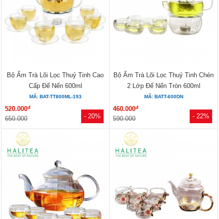
Bộ Ấm Trà Lõi Lọc Thuỷ Tinh Cao
Bộ Ấm Trà Lõi Lọc Thuỷ Tinh Chén
Cấp Đế Nến 600ml
2 Lớp Đế Nến Tròn 600ml
MÃ: BAT-TT800ML-193
MÃ: BATT-600DN
đ
đ
520.000
460.000
- 20%
- 22%
650.000
590.000