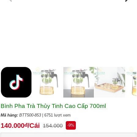
Bình Pha Trà Thủy Tinh Cao Cấp 700ml
Mã hàng:
BTT500-853
| 6751 lượt xem
140.000
/Cái
đ
154.000
-9%