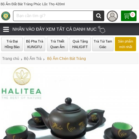
Bộ Ấm Đất Bát Tràng Phúc Lộc Thọ 420ml
0
NHẤN VÀO ĐÂY XEM TẤT CẢ DANH MỤC
Trà Đại
Bộ Pha Trà
Trà Thiết
Quà Tặng
Trà Túi Tam
Sản phẩm
Hồng Bào
KUNGFU
Quan Âm
HALIGIFT
Giác
mới nhất
Trang chủ
›
Bộ Ấm Trà
›
Bộ Ấm Chén Bát Tràng