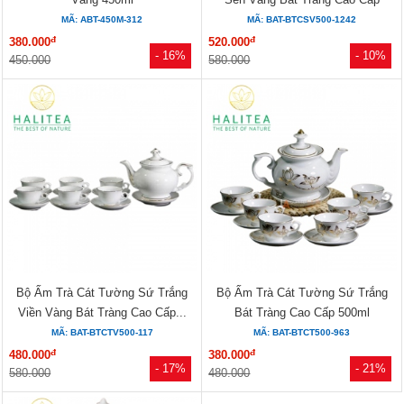
500ml
MÃ: ABT-450M-312
MÃ: BAT-BTCSV500-1242
đ
đ
380.000
520.000
- 16%
- 10%
450.000
580.000
Bộ Ấm Trà Cát Tường Sứ Trắng
Bộ Ấm Trà Cát Tường Sứ Trắng
Viền Vàng Bát Tràng Cao Cấp...
Bát Tràng Cao Cấp 500ml
MÃ: BAT-BTCTV500-117
MÃ: BAT-BTCT500-963
đ
đ
480.000
380.000
- 17%
- 21%
580.000
480.000