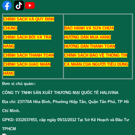
CHÍNH SÁCH VÀ QUY ĐỊNH
CHUNG
BẢO HÀNH VÀ SỬA CHỮA
CHÍNH SÁCH ĐỔI VÀ TRẢ
HƯỚNG DẪN MUA HÀNG
HÀNG
HƯỚNG DẪN THANH TOÁN
CHÍNH SÁCH THANH TOÁN
CHÍNH SÁCH BẢO VỆ THÔNG TIN
CHÍNH SÁCH GIAO NHẬN
CÁ NHÂN CỦA NGƯỜI TIÊU DÙNG
HÀNG
Đơn vị chủ quản:
:
CÔNG TY TNHH SẢN XUẤT THƯƠNG MẠI QUỐC TẾ HALIVINA
Địa chỉ: 237/70A Hòa Bình, Phường Hiệp Tân, Quận Tân Phú, TP Hồ
Chí Minh.
GPKD: 0312037453, cấp ngày 05/11/2012 Tại Sở Kế Hoạch và Đầu Tư
TPHCM