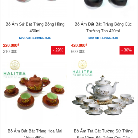
Bộ Ấm Sứ Bát Tràng Bông Hồng
Bộ Ấm Đất Bát Tràng Bông Cúc
450ml
Trường Thọ 420ml
MÃ: ABT-S450ML-536
MÃ: ABT-420ML-535
đ
đ
220.000
420.000
- 29%
- 30%
310.000
600.000
Bộ Ấm Đất Bát Tràng Hoa Mai
Bộ Ấm Trà Cát Tường Sứ Trắng
Vàng 450ml
Sen Vàng Bát Tràng Cao Cấp