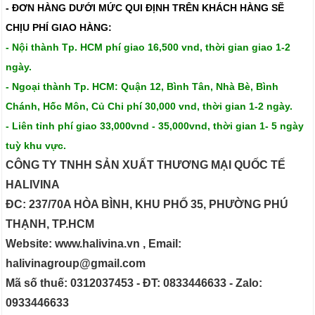
- ĐƠN HÀNG DƯỚI MỨC QUI ĐỊNH TRÊN
KHÁCH HÀNG SẼ
CHỊU PHÍ GIAO HÀNG:
- Nội thành Tp. HCM phí giao 16,500 vnd, thời gian giao 1-2
ngày.
- Ngoại thành Tp. HCM: Quận 12, Bình Tân, Nhà Bè, Bình
Chánh, Hốc Môn, Củ Chi phí 30,000 vnd, thời gian 1-2 ngày.
- Liên tỉnh phí giao 33,000vnd - 35,000vnd, thời gian 1- 5 ngày
tuỳ khu vực.
CÔNG TY TNHH SẢN XUẤT THƯƠNG MẠI QUỐC TẾ
HALIVINA
ĐC: 237/70A HÒA BÌNH, KHU PHỐ 35, PHƯỜNG PHÚ
THẠNH, TP.HCM
Website: www.halivina.vn , Email:
halivinagroup@gmail.com
Mã số thuế: 0312037453 - ĐT: 0833446633 - Zalo:
0933446633