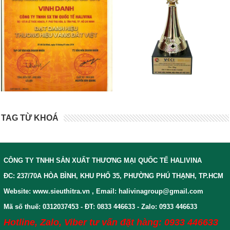
TAG TỪ KHOÁ
CÔNG TY TNHH SẢN XUẤT THƯƠNG MẠI QUỐC TẾ HALIVINA
ĐC: 237/70A HÒA BÌNH, KHU PHỐ 35, PHƯỜNG PHÚ THẠNH, TP.HCM
Website: www.sieuthitra.vn , Email: halivinagroup@gmail.com
Mã số thuế: 0312037453 - ĐT: 0833 446633 - Zalo: 0933 446633
Hotline, Zalo, Viber tư vấn đặt hàng: 0933 446633