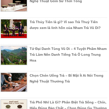
Nghệ Thuật Gốm Sứ Thời Tống
Trà Thủy Tiên là gì? Vì sao Trà Thuỷ Tiên
được xem là linh hồn của Nham Trà Vũ Di?
Tứ Đại Danh Tùng Vũ Di – 4 Tuyệt Phẩm Nham
Trà Làm Nên Danh Tiếng Trà Ô Long Trung
Hoa
Chọn Chén Uống Trà – Bí Mật Ít Ai Nói Trong
Nghệ Thuật Thưởng Trà
Trà Phổ Nhĩ Là Gì? Phân Biệt Trà Sống – Chín,
Hiểu Đúng Bản Chất – Chọn Đúng Gu Thưởng