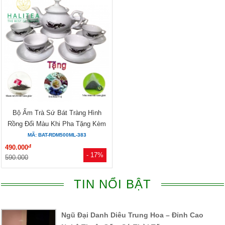
Bộ Ấm Trà Sứ Bát Tràng Hình
Rồng Đổi Màu Khi Pha Tặng Kèm
3...
MÃ: BAT-RDM500ML-383
đ
490.000
- 17%
590.000
TIN NỔI BẬT
Ngũ Đại Danh Diêu Trung Hoa – Đỉnh Cao