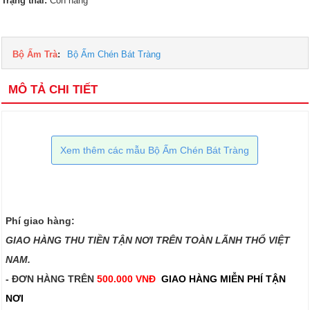
Trạng thái:
Còn hàng
Bộ Ấm Trà
:
Bộ Ấm Chén Bát Tràng
MÔ TẢ CHI TIẾT
Xem thêm các mẫu Bộ Ấm Chén Bát Tràng
Phí giao hàng:
GIAO HÀNG THU TIỀN TẬN NƠI TRÊN TOÀN LÃNH THỔ VIỆT
NAM.​​
- ĐƠN HÀNG TRÊN
500.000 VNĐ
GIAO HÀNG MIỄN PHÍ TẬN
NƠI