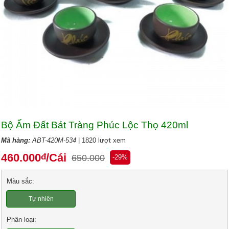
Bộ Ấm Đất Bát Tràng Phúc Lộc Thọ 420ml
Mã hàng:
ABT-420M-534
| 1820 lượt xem
460.000
/Cái
đ
650.000
-29%
Màu sắc:
Tự nhiên
Phân loại: