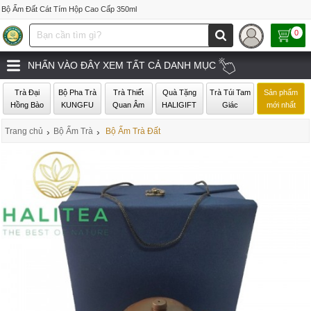
Bộ Ấm Đất Cát Tím Hộp Cao Cấp 350ml
0
NHẤN VÀO ĐÂY XEM TẤT CẢ DANH MỤC
Trà Đại
Bộ Pha Trà
Trà Thiết
Quà Tặng
Trà Túi Tam
Sản phẩm
Hồng Bào
KUNGFU
Quan Âm
HALIGIFT
Giác
mới nhất
Trang chủ
›
Bộ Ấm Trà
›
Bộ Ấm Trà Đất