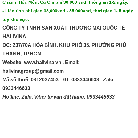
Chánh, Hốc Môn, Củ Chi phí 30,000 vnd, thời gian 1-2 ngày.
- Liên tỉnh phí giao 33,000vnd - 35,000vnd, thời gian 1- 5 ngày
tuỳ khu vực.
CÔNG TY TNHH SẢN XUẤT THƯƠNG MẠI QUỐC TẾ
HALIVINA
ĐC: 237/70A HÒA BÌNH, KHU PHỐ 35, PHƯỜNG PHÚ
THẠNH, TP.HCM
Website: www.halivina.vn , Email:
halivinagroup@gmail.com
Mã số thuế: 0312037453 - ĐT: 0833446633 - Zalo:
0933446633
Hotline, Zalo, Viber tư vấn đặt hàng: 0933446633