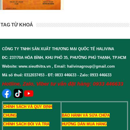
TAG TỪ KHOÁ
CÔNG TY TNHH SẢN XUẤT THƯƠNG MẠI QUỐC TẾ HALIVINA
ĐC: 237/70A HÒA BÌNH, KHU PHỐ 35, PHƯỜNG PHÚ THẠNH, TP.HCM
Website: www.sieuthitra.vn , Email: halivinagroup@gmail.com
Mã số thuế: 0312037453 - ĐT: 0833 446633 - Zalo: 0933 446633
Hotline, Zalo, Viber tư vấn đặt hàng: 0933 446633
CHÍNH SÁCH VÀ QUY ĐỊNH
CHUNG
BẢO HÀNH VÀ SỬA CHỮA
CHÍNH SÁCH ĐỔI VÀ TRẢ
HƯỚNG DẪN MUA HÀNG