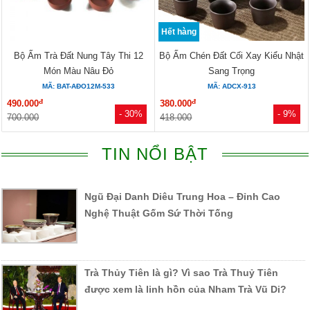
Hết hàng
Bộ Ấm Trà Đất Nung Tây Thi 12
Bộ Ấm Chén Đất Cối Xay Kiểu Nhật
Món Màu Nâu Đỏ
Sang Trọng
MÃ: BAT-AĐO12M-533
MÃ: ADCX-913
đ
đ
490.000
380.000
- 30%
- 9%
700.000
418.000
TIN NỔI BẬT
Ngũ Đại Danh Diêu Trung Hoa – Đỉnh Cao
Nghệ Thuật Gốm Sứ Thời Tống
Trà Thủy Tiên là gì? Vì sao Trà Thuỷ Tiên
được xem là linh hồn của Nham Trà Vũ Di?