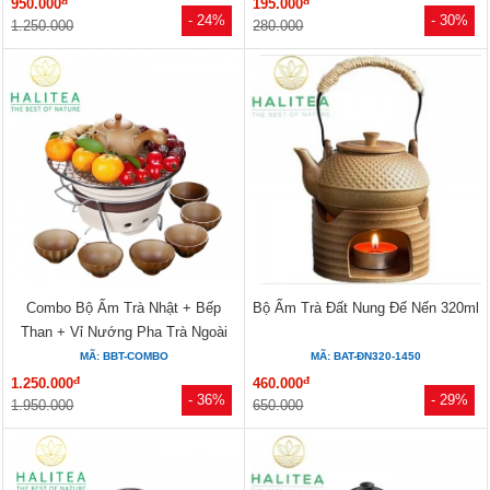
đ
đ
950.000
195.000
- 24%
- 30%
1.250.000
280.000
Combo Bộ Ấm Trà Nhật + Bếp
Bộ Ấm Trà Đất Nung Đế Nến 320ml
Than + Vỉ Nướng Pha Trà Ngoài
Trời
MÃ: BBT-COMBO
MÃ: BAT-ĐN320-1450
đ
đ
1.250.000
460.000
- 36%
- 29%
1.950.000
650.000