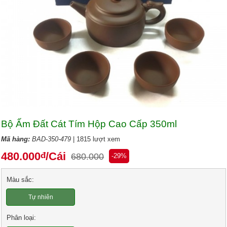
Bộ Ấm Đất Cát Tím Hộp Cao Cấp 350ml
Mã hàng:
BAD-350-479
| 1815 lượt xem
480.000
/Cái
đ
680.000
-29%
Màu sắc:
Tự nhiên
Phân loại: