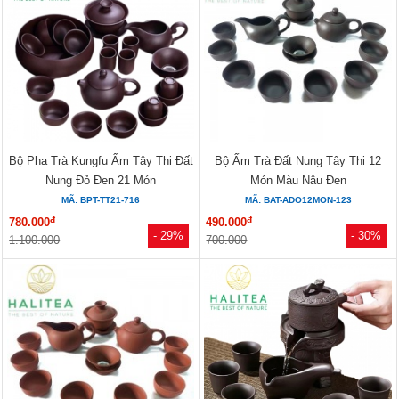
Bộ Pha Trà Kungfu Ấm Tây Thi Đất
Bộ Ấm Trà Đất Nung Tây Thi 12
Nung Đỏ Đen 21 Món
Món Màu Nâu Đen
MÃ: BPT-TT21-716
MÃ: BAT-ADO12MON-123
đ
đ
780.000
490.000
- 29%
- 30%
1.100.000
700.000