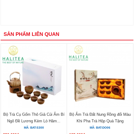
SẢN PHẨM LIÊN QUAN
Bộ Trà Cụ Gốm Thô Giả Củi Ấm Bí
Bộ Ấm Trà Đất Nung Rồng đổi Màu
Ngô Đề Lương Kèm Lò Hâm...
Khi Pha Trà Hộp Quà Tặng
MÃ: BAT-S300
MÃ: BAT-DO06