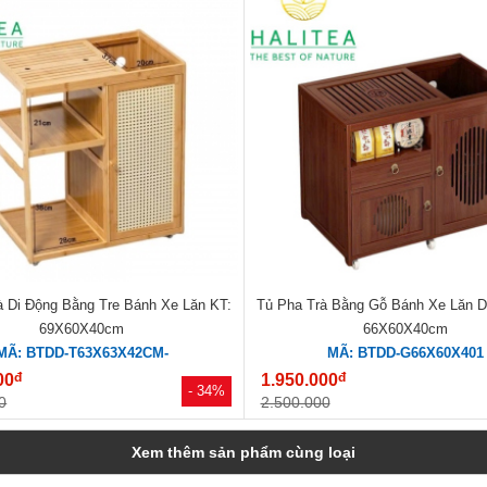
à Di Động Bằng Tre Bánh Xe Lăn KT:
Tủ Pha Trà Bằng Gỗ Bánh Xe Lăn D
69X60X40cm
66X60X40cm
MÃ: BTDD-T63X63X42CM-
MÃ: BTDD-G66X60X401
đ
đ
00
1.950.000
- 34%
0
2.500.000
Xem thêm sản phẩm cùng loại