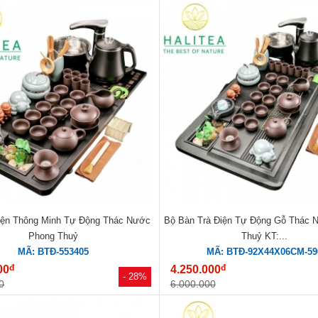
iện Thông Minh Tự Động Thác Nước
Bộ Bàn Trà Điện Tự Động Gỗ Thác 
Phong Thuỷ
Thuỷ KT:...
MÃ: BTĐ-553405
MÃ: BTĐ-92X44X06CM-59
đ
đ
00
4.250.000
- 28%
0
6.000.000