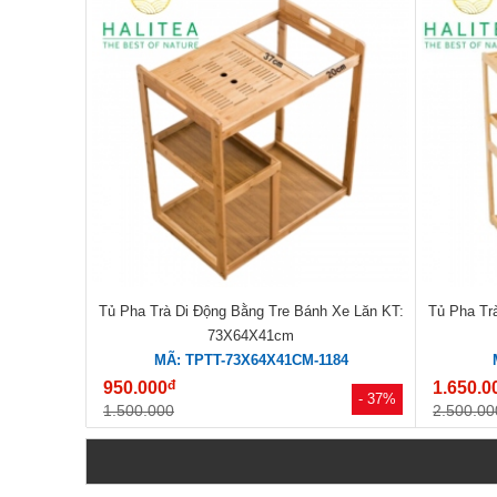
Tủ Pha Trà Di Động Bằng Tre Bánh Xe Lăn KT:
Tủ Pha Tr
73X64X41cm
MÃ: TPTT-73X64X41CM-1184
đ
950.000
1.650.0
- 37%
1.500.000
2.500.00