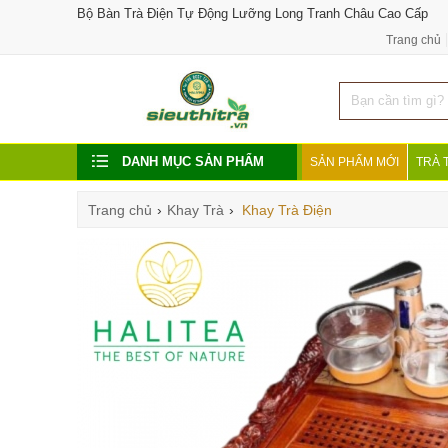
Bộ Bàn Trà Điện Tự Động Lưỡng Long Tranh Châu Cao Cấp
Trang chủ
DANH MỤC SẢN PHẨM
SẢN PHẨM MỚI
TRÀ 
Trang chủ
›
Khay Trà
›
Khay Trà Điện