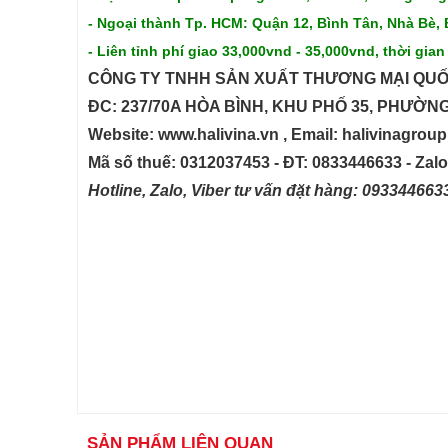
- Ngoại thành Tp. HCM: Quận 12, Bình Tân, Nhà Bè, 
- Liên tỉnh phí giao 33,000vnd - 35,000vnd, thời gian
CÔNG TY TNHH SẢN XUẤT THƯƠNG MẠI QUỐ
ĐC: 237/70A HÒA BÌNH, KHU PHỐ 35, PHƯỜN
Website: www.halivina.vn , Email: halivinagro
Mã số thuế: 0312037453 - ĐT: 0833446633 - Zal
Hotline, Zalo, Viber tư vấn đặt hàng: 09334466
SẢN PHẨM LIÊN QUAN