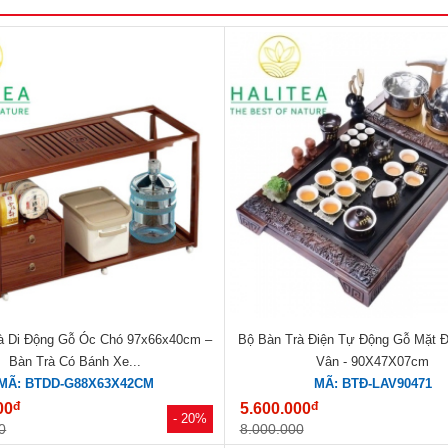
à Di Động Gỗ Óc Chó 97x66x40cm –
Bộ Bàn Trà Điện Tự Động Gỗ Mặt 
Bàn Trà Có Bánh Xe...
Vân - 90X47X07cm
MÃ: BTDD-G88X63X42CM
MÃ: BTĐ-LAV90471
đ
đ
00
5.600.000
- 20%
0
8.000.000