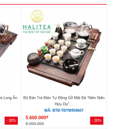
Đá Long Ẩn
Bộ Bàn Trà Điện Tự Động Gỗ Mặt Đá “Niên Niên
Hữu Dư”...
MÃ: BTĐ-TĐTM954607
đ
5.600.000
- 30%
- 30%
8.000.000