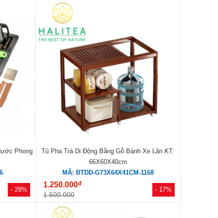
Nước Phong
Tủ Pha Trà Di Động Bằng Gỗ Bánh Xe Lăn KT:
66X60X40cm
6
MÃ: BTDD-G73X64X41CM-1168
đ
1.250.000
- 29%
- 17%
1.500.000