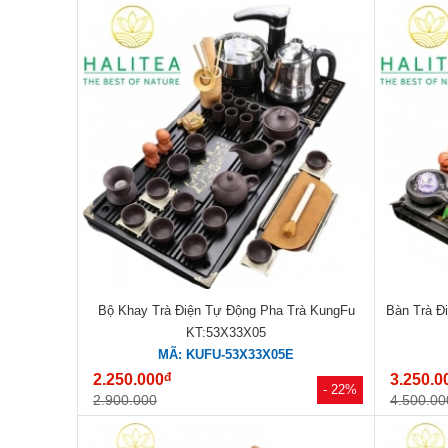
Bộ Khay Trà Điện Tự Động Pha Trà KungFu
Bàn Trà Đ
KT:53X33X05
MÃ: KUFU-53X33X05E
đ
2.250.000
3.250.0
- 22%
2.900.000
4.500.00