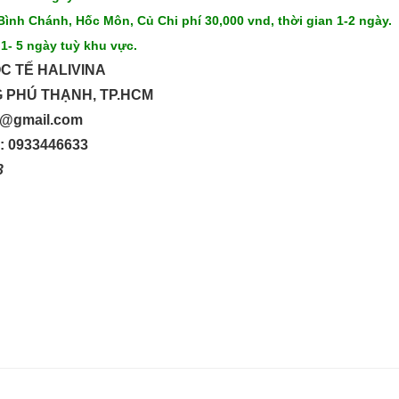
Bình Chánh, Hốc Môn, Củ Chi phí 30,000 vnd, thời gian 1-2 ngày.
 1- 5 ngày tuỳ khu vực.
C TẾ HALIVINA
G PHÚ THẠNH, TP.HCM
up@gmail.com
o: 0933446633
33