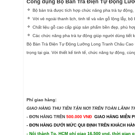
Công dụng Bộ Bàn Trà Điện Tự Động Lưỡ
Bộ bàn trà được tích hợp chức năng pha trà tự động, g
Với vẻ ngoài thanh lịch, tinh tế và vân gỗ lộng lẫy, 
Chất liệu gỗ cao cấp giúp sản phẩm bền đẹp, phù hợ
Các chức năng pha trà tự động giúp người dùng tiết k
Bộ Bàn Trà Điện Tự Động Lưỡng Long Tranh Châu Cao Cấ
trọng tại gia. Với thiết kế tinh tế, chức năng tự động, 
Phí giao hàng:
GIAO HÀNG THU TIỀN TẬN NƠI TRÊN TOÀN LÃNH THỔ
- ĐƠN HÀNG TRÊN
500.000 VNĐ
GIAO HÀNG MIỄN P
- ĐƠN HÀNG DƯỚI MỨC QUI ĐỊNH TRÊN
KHÁCH HÀN
- Nội thành Tp. HCM phí giao 16,500 vnd, thời gian g