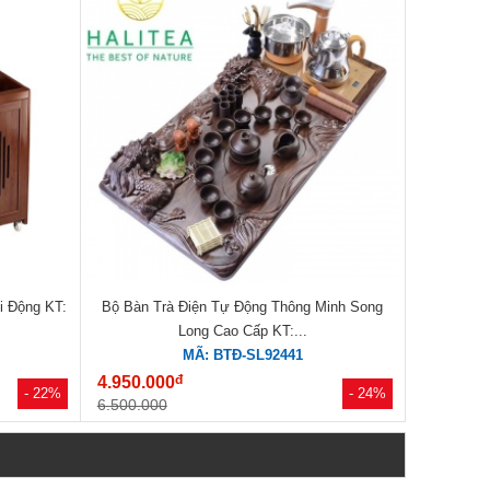
i Động KT:
Bộ Bàn Trà Điện Tự Động Thông Minh Song
Long Cao Cấp KT:...
MÃ: BTĐ-SL92441
đ
4.950.000
- 22%
- 24%
6.500.000