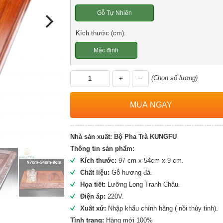
Gỗ Tự Nhiên
Kích thước (cm):
Mặc định
(Chọn số lượng)
+
–
Nhà sản xuất:
Bộ Pha Trà KUNGFU
Thông tin sản phẩm:
Kích thước:
97 cm x 54cm x 9 cm.
Chất liệu:
Gỗ hương đá.
Họa tiết:
Lưỡng Long Tranh Châu.
Điện áp:
220V.
Xuất xứ:
Nhập khẩu chính hãng ( nồi thủy tinh).
Tình trạng:
Hàng mới 100%