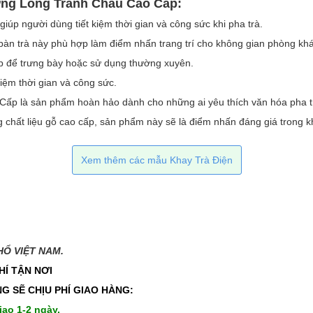
ng Long Tranh Châu Cao Cấp:
iúp người dùng tiết kiệm thời gian và công sức khi pha trà.
bộ bàn trà này phù hợp làm điểm nhấn trang trí cho không gian phòng kh
p để trưng bày hoặc sử dụng thường xuyên.
iệm thời gian và công sức.
p là sản phẩm hoàn hảo dành cho những ai yêu thích văn hóa pha trà
cùng chất liệu gỗ cao cấp, sản phẩm này sẽ là điểm nhấn đáng giá trong
Xem thêm các mẫu Khay Trà Điện
 VIỆT NAM.​​
HÍ TẬN NƠI
G SẼ CHỊU PHÍ GIAO HÀNG:
iao 1-2 ngày.