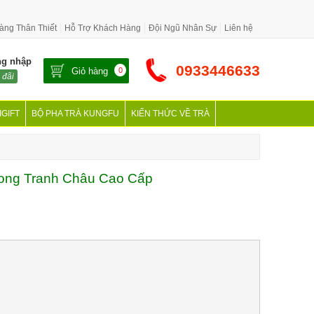
àng Thân Thiết
Hỗ Trợ Khách Hàng
Đội Ngũ Nhân Sự
Liên hệ
ng nhập
0933446633
Giỏ hàng
0
 đãi
IGIFT
BỘ PHA TRÀ KUNGFU
KIẾN THỨC VỀ TRÀ
ong Tranh Châu Cao Cấp