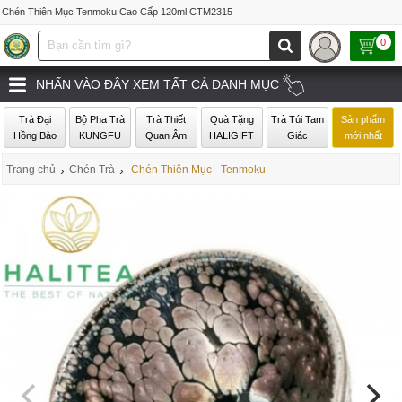
Chén Thiên Mục Tenmoku Cao Cấp 120ml CTM2315
0
NHẤN VÀO ĐÂY XEM TẤT CẢ DANH MỤC
Trà Đại
Bộ Pha Trà
Trà Thiết
Quà Tặng
Trà Túi Tam
Sản phẩm
Hồng Bào
KUNGFU
Quan Âm
HALIGIFT
Giác
mới nhất
Trang chủ
›
Chén Trà
›
Chén Thiên Mục - Tenmoku