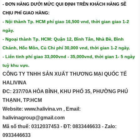
- ĐƠN HÀNG DƯỚI MỨC QUI ĐỊNH TRÊN
KHÁCH HÀNG SẼ
CHỊU PHÍ GIAO HÀNG:
- Nội thành Tp. HCM phí giao 16,500 vnd, thời gian giao 1-2
ngày.
- Ngoại thành Tp. HCM: Quận 12, Bình Tân, Nhà Bè, Bình
Chánh, Hốc Môn, Củ Chi phí 30,000 vnd, thời gian 1-2 ngày.
- Liên tỉnh phí giao 33,000vnd - 35,000vnd, thời gian 1- 5 ngày
tuỳ khu vực.
CÔNG TY TNHH SẢN XUẤT THƯƠNG MẠI QUỐC TẾ
HALIVINA
ĐC: 237/70A HÒA BÌNH, KHU PHỐ 35, PHƯỜNG PHÚ
THẠNH, TP.HCM
Website: www.halivina.vn , Email:
halivinagroup@gmail.com
Mã số thuế: 0312037453 - ĐT: 0833446633 - Zalo:
0933446633