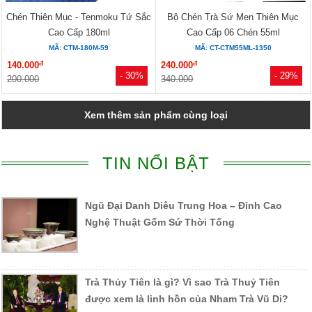
Chén Thiên Mục - Tenmoku Tứ Sắc
Bộ Chén Trà Sứ Men Thiên Mục
Cao Cấp 180ml
Cao Cấp 06 Chén 55ml
MÃ: CTM-180M-59
MÃ: CT-CTM55ML-1350
đ
đ
140.000
240.000
- 30%
- 29%
200.000
340.000
Xem thêm sản phẩm cùng loại
TIN NỔI BẬT
Ngũ Đại Danh Diêu Trung Hoa – Đỉnh Cao
Nghệ Thuật Gốm Sứ Thời Tống
Trà Thủy Tiên là gì? Vì sao Trà Thuỷ Tiên
được xem là linh hồn của Nham Trà Vũ Di?