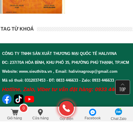
TAG TỪ KHOÁ
CÔNG TY TNHH SẢN XUẤT THƯƠNG MẠI QUỐC TẾ HALIVINA
ĐC: 237/70A HÒA BÌNH, KHU PHỐ 35, PHƯỜNG PHÚ THẠNH, TP.HCM
Website: www.sieuthitra.vn , Email: halivinagroup@gmail.com
Mã số thuế: 0312037453 - ĐT: 0833 446633 - Zalo: 0933 446633
Hotline, Zalo, Viber tư vấn đặt hàng: 0933 446633
0
CHÍNH SÁCH VÀ QUY ĐỊNH
150.000
/Cái
đ
Đặt mua
300.000
Giỏ hàng
Cửa hàng
Facebook
Gọi điện
Chat Zalo
CHUNG
BẢO HÀNH VÀ SỬA CHỮA
CHÍNH SÁCH ĐỔI VÀ TRẢ
HƯỚNG DẪN MUA HÀNG