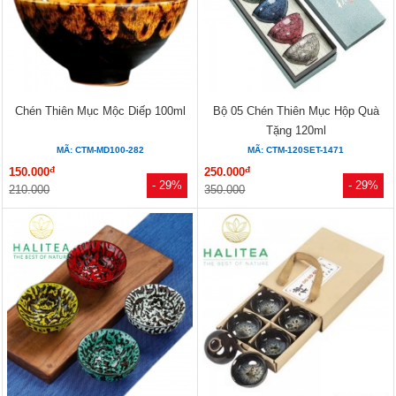
Chén Thiên Mục Mộc Diếp 100ml
Bộ 05 Chén Thiên Mục Hộp Quà
Tặng 120ml
MÃ: CTM-MD100-282
MÃ: CTM-120SET-1471
đ
đ
150.000
250.000
- 29%
- 29%
210.000
350.000