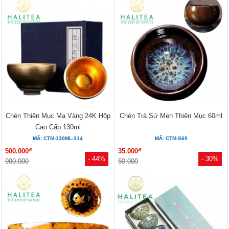
Chén Thiên Mục Mạ Vàng 24K Hộp
Chén Trà Sứ Men Thiên Mục 60ml
Cao Cấp 130ml
MÃ: CTM-130ML-314
MÃ: CTM-S60
đ
đ
500.000
35.000
- 44%
- 30%
900.000
50.000