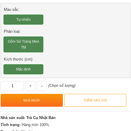
Màu sắc:
Tự nhiên
Phân loại:
Gốm Sứ Tráng Men
TM
Kích thước (cm):
Mặc định
(Chọn số lượng)
+
–
Nhà sản xuất:
Trà Cụ Nhật Bản
Tình trạng:
Hàng mới 100%