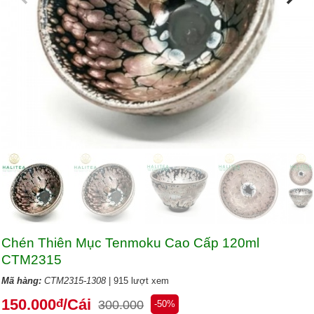
Chén Thiên Mục Tenmoku Cao Cấp 120ml
CTM2315
Mã hàng:
CTM2315-1308
| 915 lượt xem
150.000
/Cái
đ
300.000
-50%