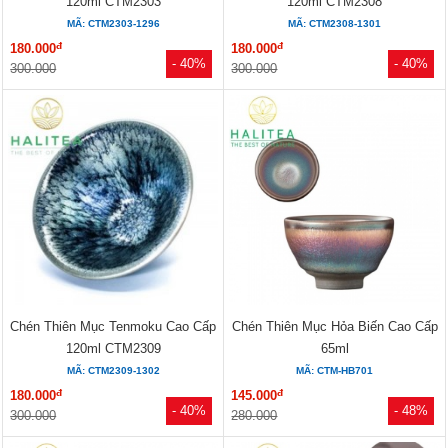
120ml CTM2303
120ml CTM2308
MÃ: CTM2303-1296
MÃ: CTM2308-1301
đ
đ
180.000
180.000
- 40%
- 40%
300.000
300.000
Chén Thiên Mục Tenmoku Cao Cấp
Chén Thiên Mục Hỏa Biến Cao Cấp
120ml CTM2309
65ml
MÃ: CTM2309-1302
MÃ: CTM-HB701
đ
đ
180.000
145.000
- 40%
- 48%
300.000
280.000