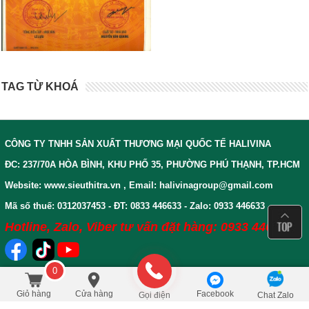
TAG TỪ KHOÁ
CÔNG TY TNHH SẢN XUẤT THƯƠNG MẠI QUỐC TẾ HALIVINA
ĐC: 237/70A HÒA BÌNH, KHU PHỐ 35, PHƯỜNG PHÚ THẠNH, TP.HCM
Website: www.sieuthitra.vn , Email: halivinagroup@gmail.com
Mã số thuế: 0312037453 - ĐT: 0833 446633 - Zalo: 0933 446633
Hotline, Zalo, Viber tư vấn đặt hàng: 0933 446633
0
CHÍNH SÁCH VÀ QUY ĐỊNH
160.000
/Cái
đ
Đặt mua
180.000
Giỏ hàng
Cửa hàng
Facebook
Gọi điện
Chat Zalo
CHUNG
BẢO HÀNH VÀ SỬA CHỮA