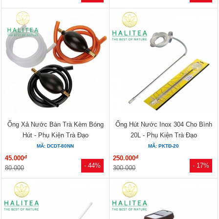
Ống Xả Nước Bàn Trà Kèm Bóng
Ống Hút Nước Inox 304 Cho Bình
Hút - Phụ Kiện Trà Đạo
20L - Phụ Kiện Trà Đạo
MÃ: DCDT-80NN
MÃ: PKTĐ-20
đ
đ
45.000
250.000
- 44%
- 17%
80.000
300.000