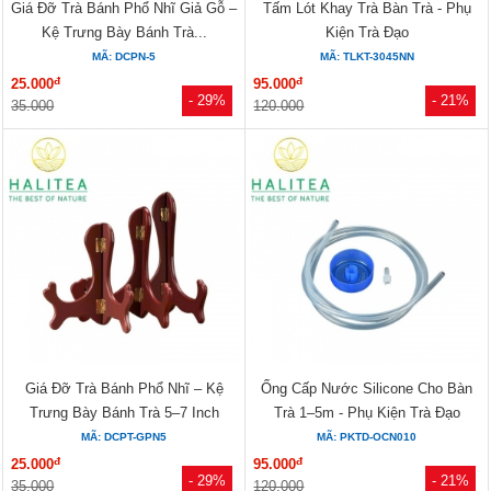
Giá Đỡ Trà Bánh Phổ Nhĩ Giả Gỗ –
Tấm Lót Khay Trà Bàn Trà - Phụ
Kệ Trưng Bày Bánh Trà...
Kiện Trà Đạo
MÃ: DCPN-5
MÃ: TLKT-3045NN
đ
đ
25.000
95.000
- 29%
- 21%
35.000
120.000
Giá Đỡ Trà Bánh Phổ Nhĩ – Kệ
Ống Cấp Nước Silicone Cho Bàn
Trưng Bày Bánh Trà 5–7 Inch
Trà 1–5m - Phụ Kiện Trà Đạo
MÃ: DCPT-GPN5
MÃ: PKTD-OCN010
đ
đ
25.000
95.000
- 29%
- 21%
35.000
120.000