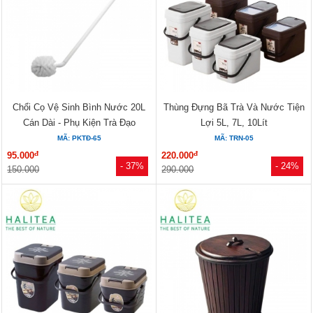
Chổi Cọ Vệ Sinh Bình Nước 20L
Thùng Đựng Bã Trà Và Nước Tiện
Cán Dài - Phụ Kiện Trà Đạo
Lợi 5L, 7L, 10Lít
MÃ: PKTĐ-65
MÃ: TRN-05
đ
đ
95.000
220.000
- 37%
- 24%
150.000
290.000