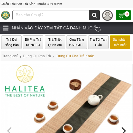
Chiếu Trải Bàn Trà Kích Thước 30 x 90cm
0
NHẤN VÀO ĐÂY XEM TẤT CẢ DANH MỤC
Trà Đại
Bộ Pha Trà
Trà Thiết
Quà Tặng
Trà Túi Tam
Sản phẩm
Hồng Bào
KUNGFU
Quan Âm
HALIGIFT
Giác
mới nhất
Trang chủ
›
Dụng Cụ Pha Trà
›
Dụng Cụ Pha Trà Khác