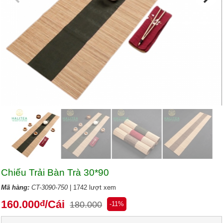
Chiếu Trải Bàn Trà 30*90
Mã hàng:
CT-3090-750
| 1742 lượt xem
160.000
/Cái
đ
180.000
-11%