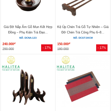
Giá Đỡ Nắp Ấm Gỗ Mun Kết Hợp
Kệ Úp Chén Trà Gỗ Tự Nhiên – Giá
Đồng – Phụ Kiện Trà Đạo...
Đỡ Chén Trà Công Phu 6–8...
MÃ: DCNA-123
MÃ: DCGT-30CM
đ
đ
240.000
150.000
- 17%
- 17%
290.000
180.000