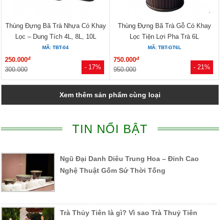
Thùng Đựng Bã Trà Nhựa Có Khay
Thùng Đựng Bã Trà Gỗ Có Khay
Lọc – Dung Tích 4L, 8L, 10L
Lọc Tiện Lợi Pha Trà 6L
MÃ: TBT-04
MÃ: TBT-GT6L
đ
đ
250.000
750.000
- 17%
- 21%
300.000
950.000
Xem thêm sản phẩm cùng loại
TIN NỔI BẬT
Ngũ Đại Danh Diêu Trung Hoa – Đỉnh Cao
Nghệ Thuật Gốm Sứ Thời Tống
Trà Thủy Tiên là gì? Vì sao Trà Thuỷ Tiên