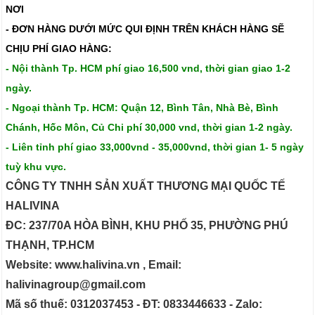
NƠI
- ĐƠN HÀNG DƯỚI MỨC QUI ĐỊNH TRÊN
KHÁCH HÀNG SẼ
CHỊU PHÍ GIAO HÀNG:
- Nội thành Tp. HCM phí giao 16,500 vnd, thời gian giao 1-2
ngày.
- Ngoại thành Tp. HCM: Quận 12, Bình Tân, Nhà Bè, Bình
Chánh, Hốc Môn, Củ Chi phí 30,000 vnd, thời gian 1-2 ngày.
- Liên tỉnh phí giao 33,000vnd - 35,000vnd, thời gian 1- 5 ngày
tuỳ khu vực.
CÔNG TY TNHH SẢN XUẤT THƯƠNG MẠI QUỐC TẾ
HALIVINA
ĐC: 237/70A HÒA BÌNH, KHU PHỐ 35, PHƯỜNG PHÚ
THẠNH, TP.HCM
Website: www.halivina.vn , Email:
halivinagroup@gmail.com
Mã số thuế: 0312037453 - ĐT: 0833446633 - Zalo: