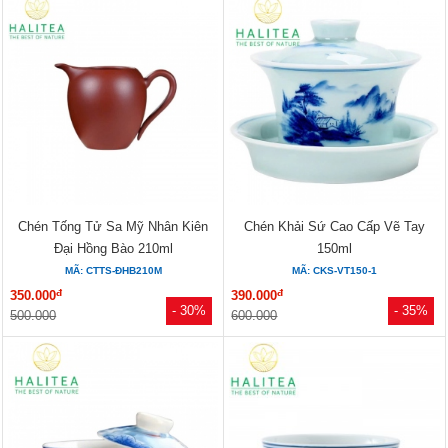
Chén Tống Tử Sa Mỹ Nhân Kiên
Chén Khải Sứ Cao Cấp Vẽ Tay
Đại Hồng Bào 210ml
150ml
MÃ: CTTS-ĐHB210M
MÃ: CKS-VT150-1
đ
đ
350.000
390.000
- 30%
- 35%
500.000
600.000