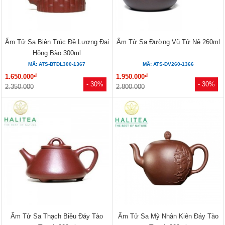
Ấm Tử Sa Biên Trúc Đề Lương Đại
Ấm Tử Sa Đường Vũ Tử Nê 260ml
Hồng Bào 300ml
MÃ: ATS-BTĐL300-1367
MÃ: ATS-ĐV260-1366
đ
đ
1.650.000
1.950.000
- 30%
- 30%
2.350.000
2.800.000
Ấm Tử Sa Thạch Biều Đáy Tào
Ấm Tử Sa Mỹ Nhân Kiên Đáy Tào