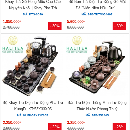
Khay Trà Gỗ Hồng Mộc Cao Cấp
Bộ Bàn Trà Điện Tự Động Gỗ Mặt
Nguyên Khối | Khay Pha Trà
Đá “Niên Niên Hữu Dư”...
Kungfu...
MÃ: KTG-9040
MÃ: BTĐ-TĐTM954607
đ
đ
1.950.000
5.600.000
- 30%
- 30%
2.780.000
8.000.000
Bộ Khay Trà Điện Tự Động Pha Trà
Bàn Trà Điện Thông Minh Tự Động
KungFu KT:53X33X05
Thác Nước Phong Thuỷ
MÃ: KUFU-53X33X05E
MÃ: BTĐ-553405
đ
đ
2.250.000
3.250.000
- 22%
- 28%
2.900.000
4.500.000