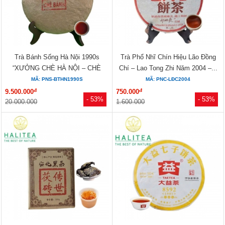
Trà Bánh Sống Hà Nội 1990s
Trà Phổ Nhĩ Chín Hiệu Lão Đồng
“XƯỞNG CHÈ HÀ NỘI – CHÈ
Chí – Lao Tong Zhi Năm 2004 –...
BÁNH”...
MÃ: PNS-BTHN1990S
MÃ: PNC-LĐC2004
đ
đ
9.500.000
750.000
- 53%
- 53%
20.000.000
1.600.000