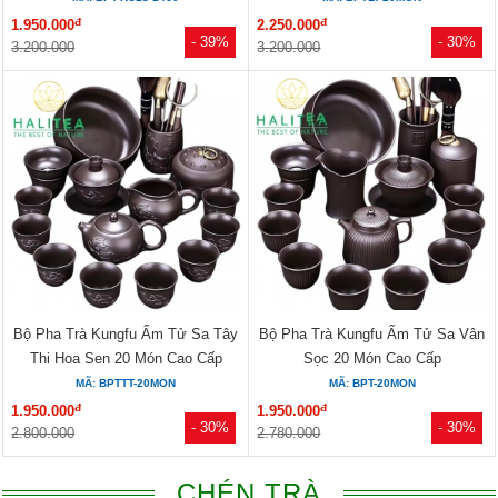
đ
đ
1.950.000
2.250.000
- 39%
- 30%
3.200.000
3.200.000
Bộ Pha Trà Kungfu Ấm Tử Sa Tây
Bộ Pha Trà Kungfu Ấm Tử Sa Vân
Thi Hoa Sen 20 Món Cao Cấp
Sọc 20 Món Cao Cấp
MÃ: BPTTT-20MON
MÃ: BPT-20MON
đ
đ
1.950.000
1.950.000
- 30%
- 30%
2.800.000
2.780.000
CHÉN TRÀ