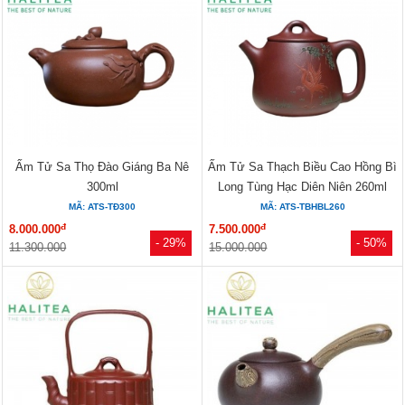
Ấm Tử Sa Thọ Đào Giáng Ba Nê
Ấm Tử Sa Thạch Biều Cao Hồng Bì
300ml
Long Tùng Hạc Diên Niên 260ml
MÃ: ATS-TĐ300
MÃ: ATS-TBHBL260
đ
đ
8.000.000
7.500.000
- 29%
- 50%
11.300.000
15.000.000