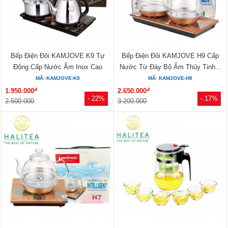
Bếp Điện Đôi KAMJOVE K9 Tự
Bếp Điện Đôi KAMJOVE H9 Cấp
Động Cấp Nước Ấm Inox Cao
Nước Từ Đáy Bộ Ấm Thủy Tinh...
Cấp...
MÃ: KAMJOVE-K9
MÃ: KAMJOVE-H9
đ
đ
1.950.000
2.650.000
- 22%
- 17%
2.500.000
3.200.000