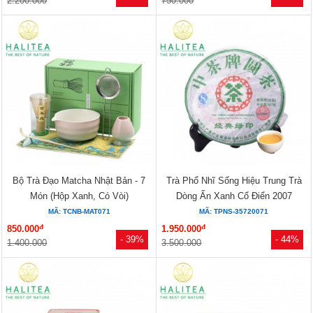
2.200.000
750.000
Bộ Trà Đạo Matcha Nhật Bản - 7
Trà Phổ Nhĩ Sống Hiệu Trung Trà
Món (Hộp Xanh, Có Vòi)
Dòng Ấn Xanh Cổ Điển 2007
MÃ: TCNB-MAT071
MÃ: TPNS-35720071
đ
đ
850.000
1.950.000
- 39%
- 44%
1.400.000
3.500.000