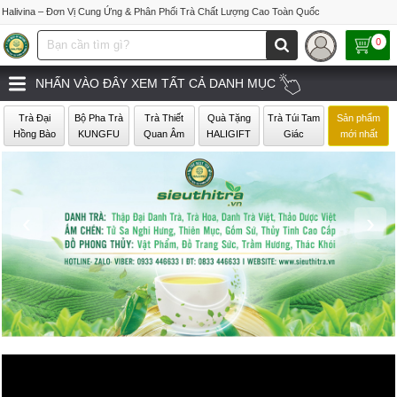
Halivina – Đơn Vị Cung Ứng & Phân Phối Trà Chất Lượng Cao Toàn Quốc
0
NHẤN VÀO ĐÂY XEM TẤT CẢ DANH MỤC
Trà Đại
Bộ Pha Trà
Trà Thiết
Quà Tặng
Trà Túi Tam
Sản phẩm
Hồng Bào
KUNGFU
Quan Âm
HALIGIFT
Giác
mới nhất
‹
›