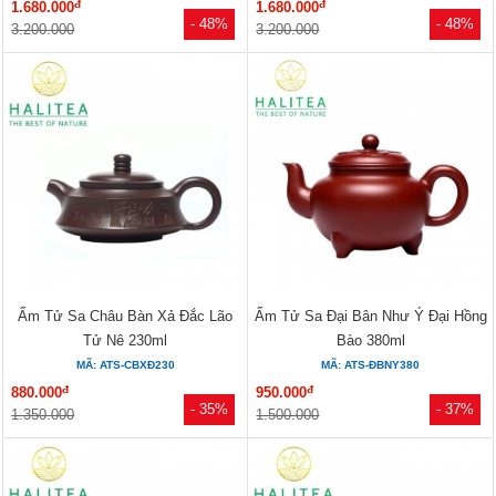
đ
đ
1.680.000
1.680.000
- 48%
- 48%
3.200.000
3.200.000
Ấm Tử Sa Châu Bàn Xả Đắc Lão
Ấm Tử Sa Đại Bân Như Ý Đại Hồng
Tử Nê 230ml
Bào 380ml
MÃ: ATS-CBXĐ230
MÃ: ATS-ĐBNY380
đ
đ
880.000
950.000
- 35%
- 37%
1.350.000
1.500.000