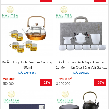
Bộ Ấm Thủy Tinh Quai Tre Cao Cấp
Bộ Ấm Chén Bạch Ngọc Cao Cấp
900ml
10 Món - Hộp Quà Tặng Vali Sang...
MÃ: BATT-900M
MÃ: BBN-10M
đ
đ
350.000
1.950.000
- 22%
- 39%
450.000
3.200.000