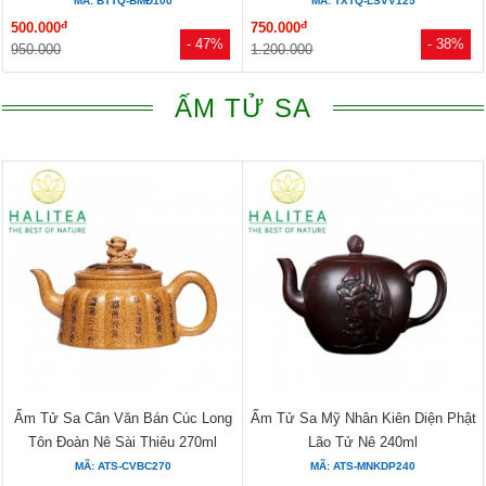
MÃ: BTTQ-BMĐ100
MÃ: TXTQ-LSVV125
đ
đ
500.000
750.000
- 47%
- 38%
950.000
1.200.000
ẤM TỬ SA
Ấm Tử Sa Cân Văn Bán Cúc Long
Ấm Tử Sa Mỹ Nhân Kiên Diện Phật
Tôn Đoàn Nê Sài Thiêu 270ml
Lão Tử Nê 240ml
MÃ: ATS-CVBC270
MÃ: ATS-MNKDP240