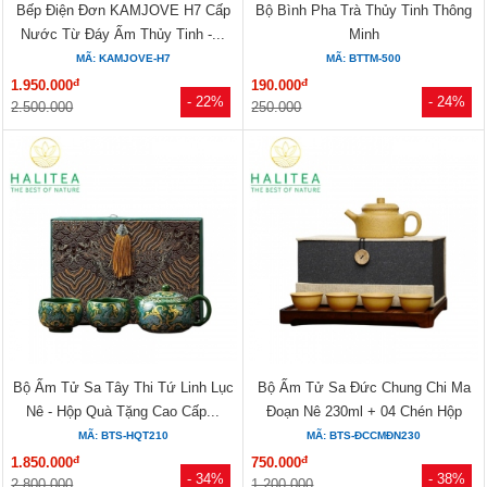
Bếp Điện Đơn KAMJOVE H7 Cấp
Bộ Bình Pha Trà Thủy Tinh Thông
Nước Từ Đáy Ấm Thủy Tinh -...
Minh
MÃ: KAMJOVE-H7
MÃ: BTTM-500
đ
đ
1.950.000
190.000
- 22%
- 24%
2.500.000
250.000
Bộ Ấm Tử Sa Tây Thi Tứ Linh Lục
Bộ Ấm Tử Sa Đức Chung Chi Ma
Nê - Hộp Quà Tặng Cao Cấp...
Đoạn Nê 230ml + 04 Chén Hộp
Thổ...
MÃ: BTS-HQT210
MÃ: BTS-ĐCCMĐN230
đ
đ
1.850.000
750.000
- 34%
- 38%
2.800.000
1.200.000