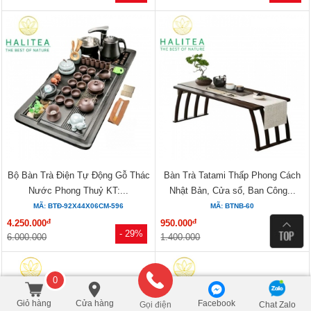
Bộ Bàn Trà Điện Tự Động Gỗ Thác
Bàn Trà Tatami Thấp Phong Cách
Nước Phong Thuỷ KT:...
Nhật Bản, Cửa sổ, Ban Công...
MÃ: BTĐ-92X44X06CM-596
MÃ: BTNB-60
đ
đ
4.250.000
950.000
- 29%
- 32%
6.000.000
1.400.000
0
Giỏ hàng
Cửa hàng
Facebook
Gọi điện
Chat Zalo