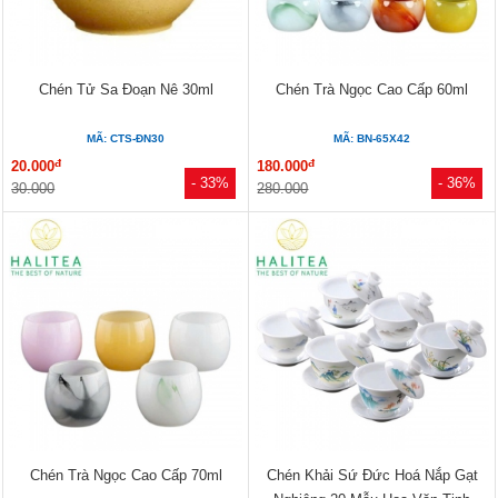
Chén Tử Sa Đoạn Nê 30ml
Chén Trà Ngọc Cao Cấp 60ml
MÃ: CTS-ĐN30
MÃ: BN-65X42
đ
đ
20.000
180.000
- 33%
- 36%
30.000
280.000
Chén Trà Ngọc Cao Cấp 70ml
Chén Khải Sứ Đức Hoá Nắp Gạt