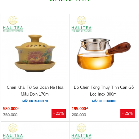
Chén Khải Tử Sa Đoạn Nê Hoa
Bộ Chén Tống Thuỷ Tinh Cán Gỗ
Mẫu Đơn 170ml
Lọc Inox 300ml
MÃ: CKTS-ĐN170
MÃ: CTLIOX300
đ
đ
580.000
195.000
- 23%
- 25%
750.000
260.000