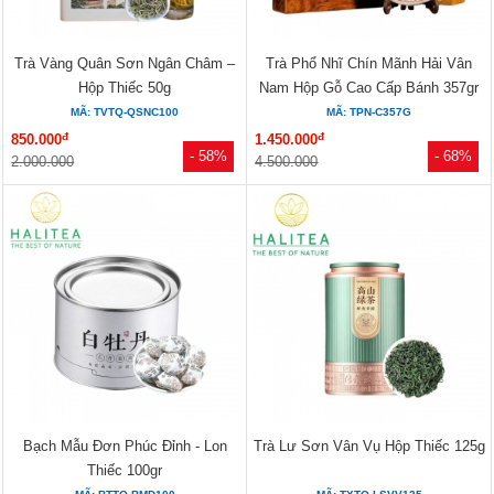
Trà Vàng Quân Sơn Ngân Châm –
Trà Phổ Nhĩ Chín Mãnh Hải Vân
Hộp Thiếc 50g
Nam Hộp Gỗ Cao Cấp Bánh 357gr
MÃ: TVTQ-QSNC100
MÃ: TPN-C357G
đ
đ
850.000
1.450.000
- 58%
- 68%
2.000.000
4.500.000
Bạch Mẫu Đơn Phúc Đỉnh - Lon
Trà Lư Sơn Vân Vụ Hộp Thiếc 125g
Thiếc 100gr