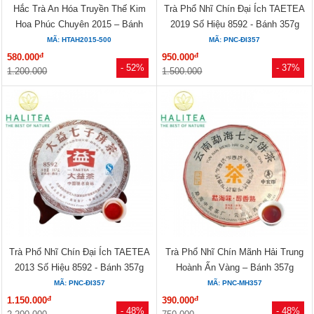
Hắc Trà An Hóa Truyền Thế Kim
Trà Phổ Nhĩ Chín Đại Ích TAETEA
Hoa Phúc Chuyên 2015 – Bánh
2019 Số Hiệu 8592 - Bánh 357g
500g
MÃ: HTAH2015-500
MÃ: PNC-ĐI357
đ
đ
580.000
950.000
- 52%
- 37%
1.200.000
1.500.000
Trà Phổ Nhĩ Chín Đại Ích TAETEA
Trà Phổ Nhĩ Chín Mãnh Hải Trung
2013 Số Hiệu 8592 - Bánh 357g
Hoành Ấn Vàng – Bánh 357g
MÃ: PNC-ĐI357
MÃ: PNC-MH357
đ
đ
1.150.000
390.000
- 48%
- 48%