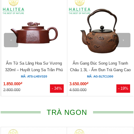
‹
›
Ấm Gang Đúc Song Long Tranh
Ấm Gang Đúc Cửu Long Chí Tôn
Châu 1.3L - Ấm Đun Trà Gang Cao
1.3L - Ấm Đun Trà Gang Cao Cấp...
Cấp
MÃ: AG-SLTC1300
MÃ: AG-CLCT1300
đ
đ
3.650.000
3.650.000
- 19%
- 19%
4.500.000
4.500.000
TRÀ NGON