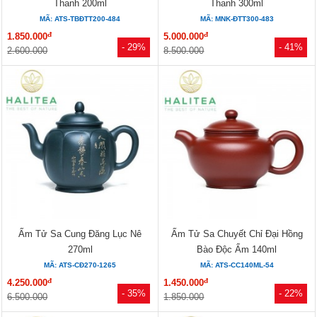
Thanh 200ml
Thanh 300ml
MÃ: ATS-TBĐTT200-484
MÃ: MNK-ĐTT300-483
đ
đ
1.850.000
5.000.000
- 29%
- 41%
2.600.000
8.500.000
Ấm Tử Sa Cung Đăng Lục Nê
Ấm Tử Sa Chuyết Chỉ Đại Hồng
270ml
Bào Độc Ẩm 140ml
MÃ: ATS-CĐ270-1265
MÃ: ATS-CC140ML-54
đ
đ
4.250.000
1.450.000
- 35%
- 22%
6.500.000
1.850.000