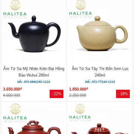
Ấm Tử Sa Mỹ Nhân Kiên Đại Hồng
Ấm Tử Sa Tây Thi Bổn Sơn Lục
Bào Wuhui 280ml
240ml
MÃ: ATS-MNK280-1216
MÃ: ATS-TT240-1210
đ
đ
3.650.000
1.850.000
- 22%
- 18%
4.650.000
2.250.000