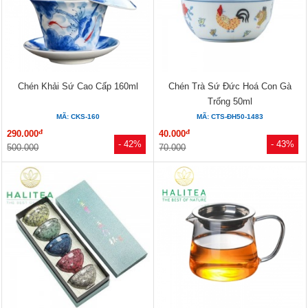
Chén Khải Sứ Cao Cấp 160ml
Chén Trà Sứ Đức Hoá Con Gà
Trống 50ml
MÃ: CKS-160
MÃ: CTS-ĐH50-1483
đ
đ
290.000
40.000
- 42%
- 43%
500.000
70.000