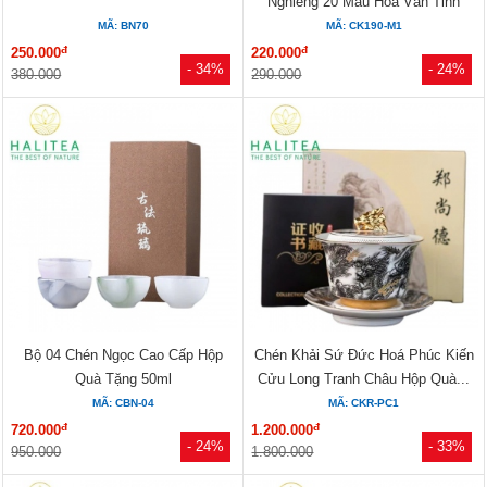
Nghiêng 20 Mẫu Hoa Văn Tinh
Xảo...
MÃ: BN70
MÃ: CK190-M1
đ
đ
250.000
220.000
- 34%
- 24%
380.000
290.000
Bộ 04 Chén Ngọc Cao Cấp Hộp
Chén Khải Sứ Đức Hoá Phúc Kiến
Quà Tặng 50ml
Cửu Long Tranh Châu Hộp Quà...
MÃ: CBN-04
MÃ: CKR-PC1
đ
đ
720.000
1.200.000
- 24%
- 33%
950.000
1.800.000