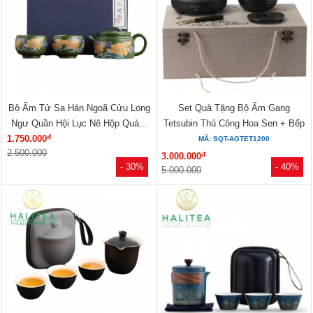
Bộ Ấm Tử Sa Hán Ngoã Cửu Long
Set Quà Tặng Bộ Ấm Gang
Ngư Quần Hội Lục Nê Hộp Quà...
Tetsubin Thủ Công Hoa Sen + Bếp
đ
1.750.000
Hồng...
MÃ: SQT-AGTET1200
2.500.000
đ
3.000.000
- 30%
- 40%
5.000.000