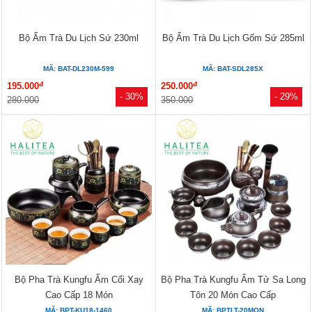
Bộ Ấm Trà Du Lịch Sứ 230ml
Bộ Ấm Trà Du Lịch Gốm Sứ 285ml
MÃ: BAT-DL230M-599
MÃ: BAT-SDL285X
đ
đ
195.000
250.000
- 30%
- 29%
280.000
350.000
Bộ Pha Trà Kungfu Ấm Cối Xay
Bộ Pha Trà Kungfu Ấm Tử Sa Long
Cao Cấp 18 Món
Tôn 20 Món Cao Cấp
MÃ: BPT-KU18-1460
MÃ: BPTLT-20MON