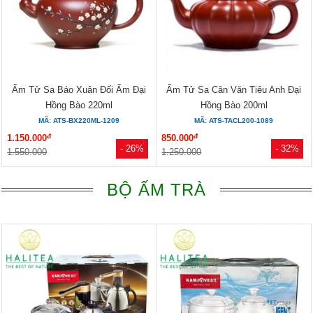
Ấm Tử Sa Báo Xuân Đối Ẩm Đại
Ấm Tử Sa Cân Văn Tiêu Anh Đại
Hồng Bào 220ml
Hồng Bào 200ml
MÃ: ATS-BX220ML-1209
MÃ: ATS-TACL200-1089
đ
đ
1.150.000
850.000
- 26%
- 32%
1.550.000
1.250.000
BỘ ẤM TRÀ