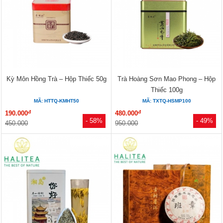
Kỳ Môn Hồng Trà – Hộp Thiếc 50g
Trà Hoàng Sơn Mao Phong – Hộp
Thiếc 100g
MÃ: HTTQ-KMHT50
MÃ: TXTQ-HSMP100
đ
đ
190.000
480.000
- 58%
- 49%
450.000
950.000