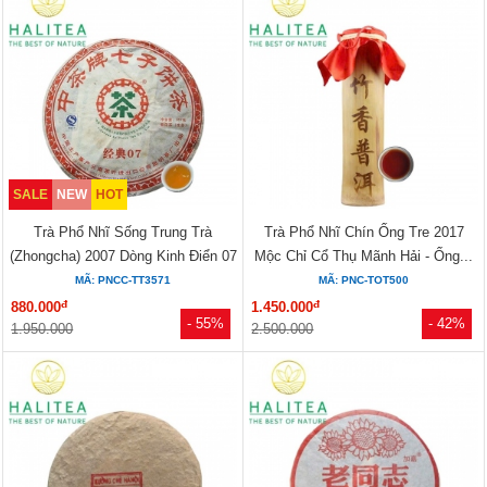
SALE
NEW
HOT
Trà Phổ Nhĩ Sống Trung Trà
Trà Phổ Nhĩ Chín Ống Tre 2017
(Zhongcha) 2007 Dòng Kinh Điển 07
Mộc Chỉ Cổ Thụ Mãnh Hải - Ống...
–...
MÃ: PNCC-TT3571
MÃ: PNC-TOT500
đ
đ
880.000
1.450.000
- 55%
- 42%
1.950.000
2.500.000