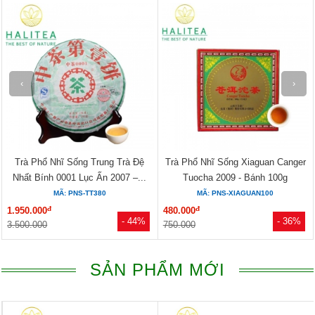
‹
›
Trà Phổ Nhĩ Sống Xiaguan Canger
Bộ Trà Đạo Matcha Nhật Bản – 05
Tuocha 2009 - Bánh 100g
Món (Hộp Xanh, Có Vòi)
MÃ: PNS-XIAGUAN100
MÃ: TCNB-MAT051
đ
đ
480.000
700.000
- 36%
- 42%
750.000
1.200.000
SẢN PHẨM MỚI