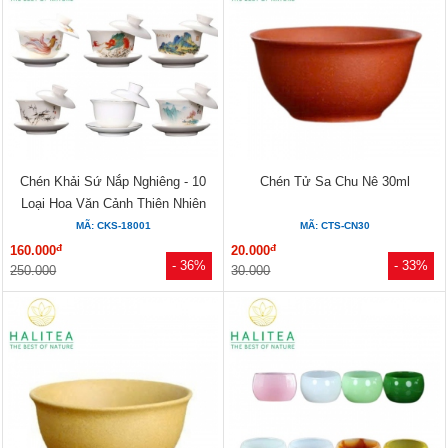
Chén Khải Sứ Nắp Nghiêng - 10
Chén Tử Sa Chu Nê 30ml
Loại Hoa Văn Cảnh Thiên Nhiên
180ml
MÃ: CKS-18001
MÃ: CTS-CN30
đ
đ
160.000
20.000
- 36%
- 33%
250.000
30.000