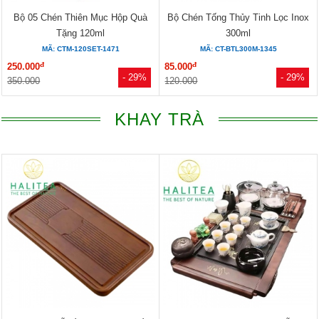
Bộ 05 Chén Thiên Mục Hộp Quà
Bộ Chén Tống Thủy Tinh Lọc Inox
Tặng 120ml
300ml
MÃ: CTM-120SET-1471
MÃ: CT-BTL300M-1345
đ
đ
250.000
85.000
- 29%
- 29%
350.000
120.000
KHAY TRÀ