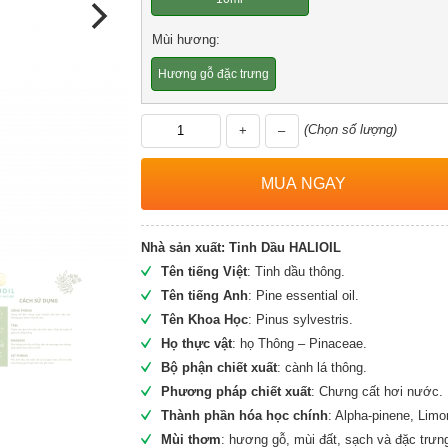
Mùi hương:
Hương gỗ đặc trưng
(Chọn số lượng)
+
–
Nhà sản xuất:
Tinh Dầu HALIOIL
Tên tiếng Việt
: Tinh dầu thông.
Tên tiếng Anh
: Pine essential oil.
Tên Khoa Học
: Pinus sylvestris.
Họ thực vật
: họ Thông – Pinaceae.
Bộ phận chiết xuất
: cành lá thông.
Phương pháp chiết xuất
: Chưng cất hơi nước.
Thành phần hóa học chính
: Alpha-pinene, Limo
Mùi thơm
: hương gỗ, mùi đất, sạch và đặc trưn