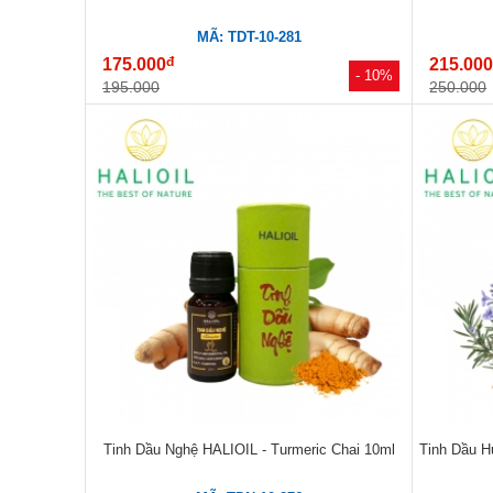
MÃ: TDT-10-281
đ
175.000
215.00
- 10%
195.000
250.000
Tinh Dầu Nghệ HALIOIL - Turmeric Chai 10ml
Tinh Dầu H