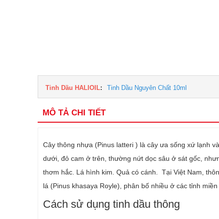
Tinh Dầu HALIOIL
:
Tinh Dầu Nguyên Chất 10ml
MÔ TẢ CHI TIẾT
Cây thông nhựa (Pinus latteri ) là cây ưa sống xứ lạnh 
dưới, đỏ cam ở trên, thường nứt dọc sâu ở sát gốc, nhưn
thơm hắc. Lá hình kim. Quả có cánh. Tại Việt Nam, thô
lá (Pinus khasaya Royle), phân bố nhiều ở các tỉnh miề
Cách sử dụng tinh dầu thông