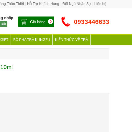
àng Thân Thiết
Hỗ Trợ Khách Hàng
Đội Ngũ Nhân Sự
Liên hệ
ng nhập
0933446633
Giỏ hàng
0
 đãi
IGIFT
BỘ PHA TRÀ KUNGFU
KIẾN THỨC VỀ TRÀ
 10ml