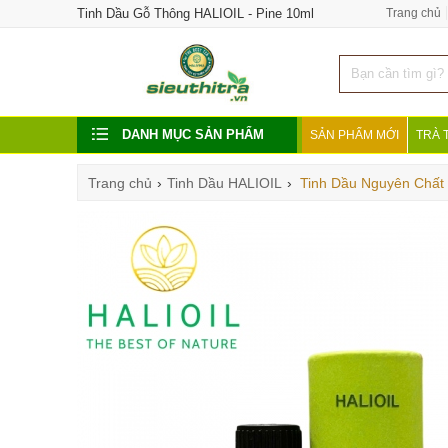
Tinh Dầu Gỗ Thông HALIOIL - Pine 10ml
Trang chủ
DANH MỤC SẢN PHẨM
SẢN PHẨM MỚI
TRÀ 
Trang chủ
›
Tinh Dầu HALIOIL
›
Tinh Dầu Nguyên Chất