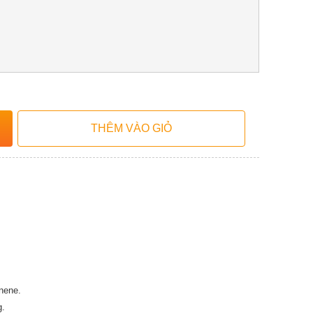
nene.
g.