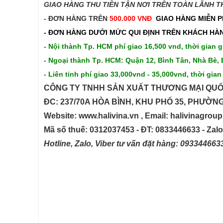
GIAO HÀNG THU TIỀN TẬN NƠI TRÊN TOÀN LÃNH THỔ
- ĐƠN HÀNG TRÊN
500.000 VNĐ
GIAO HÀNG MIỄN P
- ĐƠN HÀNG DƯỚI MỨC QUI ĐỊNH TRÊN
KHÁCH HÀN
- Nội thành Tp. HCM phí giao 16,500 vnd, thời gian g
- Ngoại thành Tp. HCM: Quận 12, Bình Tân, Nhà Bè, 
- Liên tỉnh phí giao 33,000vnd - 35,000vnd, thời gian
CÔNG TY TNHH SẢN XUẤT THƯƠNG MẠI QUỐ
ĐC: 237/70A HÒA BÌNH, KHU PHỐ 35, PHƯỜN
Website: www.halivina.vn , Email: halivinagro
Mã số thuế: 0312037453 - ĐT: 0833446633 - Zal
Hotline, Zalo, Viber tư vấn đặt hàng: 09334466