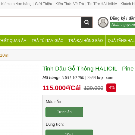
Kiểm tra đơn hàng
Giới Thiệu
Kiến Thức Về Trà
Tin Tức HALIVINA
Khách H
Đăng ký / đă
Nhận ngay ưu
THIẾT QUAN ÂM
TRÀ TÚI TAM GIÁC
TRÀ ĐẠI HỒNG BÀO
QUÀ TẶNG HAL
 10ml
Tinh Dầu Gỗ Thông HALIOIL - Pine
Mã hàng:
TDGT-10-280
| 2544 lượt xem
115.000
/Cái
đ
120.000
-4%
Màu sắc:
Tự nhiên
Dung tích:
10ml