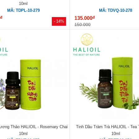
10ml
MÃ: TDPL-10-279
MÃ: TDVQ-10-278
đ
đ
0
135.000
- 14%
150.000
ương Thảo HALIOIL - Rosemary Chai
Tinh Dầu Tràm Trà HALIOIL - Tea 
10ml
10ml