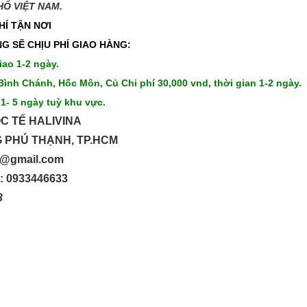
 VIỆT NAM.​​
HÍ TẬN NƠI
G SẼ CHỊU PHÍ GIAO HÀNG:
iao 1-2 ngày.
Bình Chánh, Hốc Môn, Củ Chi phí 30,000 vnd, thời gian 1-2 ngày.
 1- 5 ngày tuỳ khu vực.
C TẾ HALIVINA
G PHÚ THẠNH, TP.HCM
up@gmail.com
o: 0933446633
33