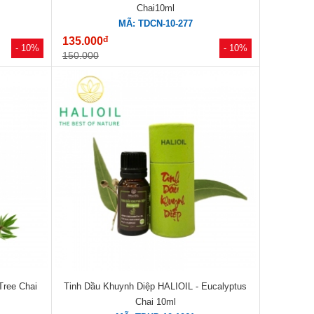
Chai10ml
MÃ: TDCN-10-277
đ
135.000
- 10%
- 10%
150.000
Tree Chai
Tinh Dầu Khuynh Diệp HALIOIL - Eucalyptus
Chai 10ml