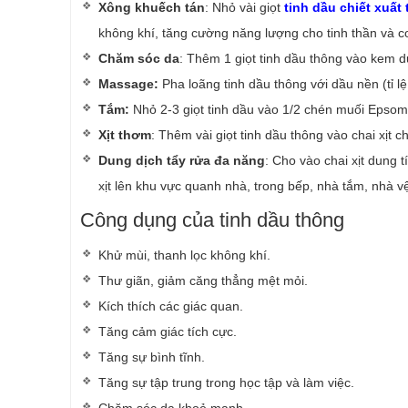
Xông khuếch tán
: Nhỏ vài giọt
tinh dầu chiết xuất
không khí, tăng cường năng lượng cho tinh thần và c
Chăm sóc da
: Thêm 1 giọt tinh dầu thông vào kem 
Massage:
Pha loãng tinh dầu thông với dầu nền (tỉ 
Tắm:
Nhỏ 2-3 giọt tinh dầu vào 1/2 chén muối Epso
Xịt thơm
: Thêm vài giọt tinh dầu thông vào chai xịt
Dung dịch tẩy rửa đa năng
: Cho vào chai xịt dung 
xịt lên khu vực quanh nhà, trong bếp, nhà tắm, nhà vệ
Công dụng của tinh dầu thông
Khử mùi, thanh lọc không khí.
Thư giãn, giảm căng thẳng mệt mỏi.
Kích thích các giác quan.
Tăng cảm giác tích cực.
Tăng sự bình tĩnh.
Tăng sự tập trung trong học tập và làm việc.