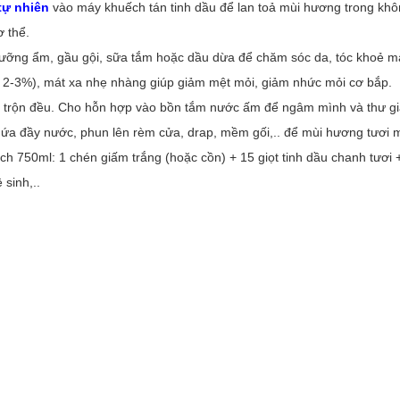
 tự nhiên
vào
máy khuếch tán tinh dầu
để lan toả mùi hương trong khôn
ơ thể.
dưỡng ẩm, gầu gội, sữa tắm hoặc dầu dừa để chăm sóc da, tóc khoẻ m
lệ 2-3%), mát xa nhẹ nhàng giúp giảm mệt mỏi, giảm nhức mỏi cơ bắp.
m trộn đều. Cho hỗn hợp vào bồn tắm nước ấm để ngâm mình và thư gi
 chứa đầy nước, phun lên rèm cửa, drap, mềm gối,.. để mùi hương tươi
tích 750ml: 1 chén giấm trắng (hoặc cồn) + 15 giọt
tinh dầu chanh tươi
+
 sinh,..