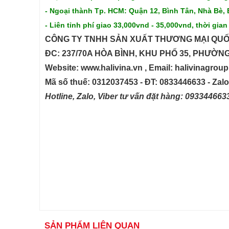
- Ngoại thành Tp. HCM: Quận 12, Bình Tân, Nhà Bè, 
- Liên tỉnh phí giao 33,000vnd - 35,000vnd, thời gian
CÔNG TY TNHH SẢN XUẤT THƯƠNG MẠI QUỐ
ĐC: 237/70A HÒA BÌNH, KHU PHỐ 35, PHƯỜN
Website: www.halivina.vn , Email: halivinagro
Mã số thuế: 0312037453 - ĐT: 0833446633 - Zal
Hotline, Zalo, Viber tư vấn đặt hàng: 09334466
SẢN PHẨM LIÊN QUAN