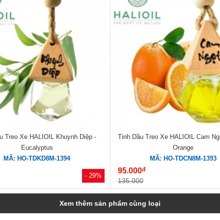
u Treo Xe HALIOIL Khuynh Diệp -
Tinh Dầu Treo Xe HALIOIL Cam Ngọ
Eucalyptus
Orange
MÃ: HO-TDKD8M-1394
MÃ: HO-TDCN8M-1393
đ
95.000
- 29%
135.000
Xem thêm sản phẩm cùng loại