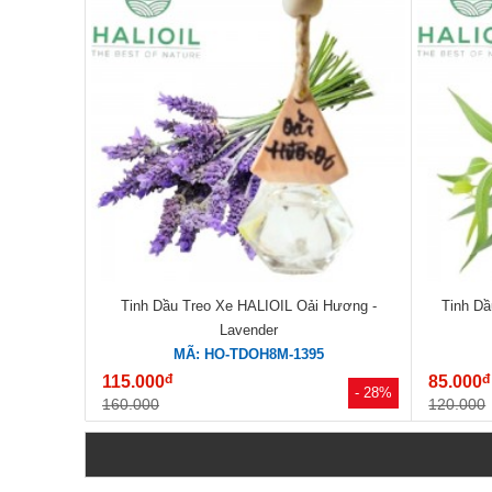
Tinh Dầu Treo Xe HALIOIL Oải Hương -
Tinh Dầ
Lavender
MÃ: HO-TDOH8M-1395
đ
đ
115.000
85.000
- 28%
160.000
120.000