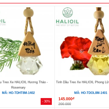
ầu Treo Xe HALIOIL Hương Thảo -
Tinh Dầu Treo Xe HALIOIL Phong Lữ
Rosemary
MÃ: HO-TDHT8M-1402
MÃ: HO-TDOL8M-1401
đ
145.000
- 30%
200.000