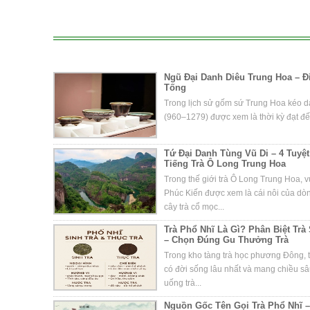
Ngũ Đại Danh Diêu Trung Hoa – 
Tống
Trong lịch sử gốm sứ Trung Hoa kéo dà
(960–1279) được xem là thời kỳ đạt đến
Tứ Đại Danh Tùng Vũ Di – 4 Tuy
Tiếng Trà Ô Long Trung Hoa
Trong thế giới trà Ô Long Trung Hoa, 
Phúc Kiến được xem là cái nôi của d
cây trà cổ mọc...
Trà Phổ Nhĩ Là Gì? Phân Biệt Trà
– Chọn Đúng Gu Thưởng Trà
Trong kho tàng trà học phương Đông, t
có đời sống lâu nhất và mang chiều s
uống trà...
Nguồn Gốc Tên Gọi Trà Phổ Nhĩ –