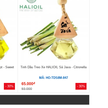
t - Sweet
Tinh Dầu Treo Xe HALIOIL Sả Java - Citronella
MÃ: HO-TDS8M-847
đ
65.000
- 30%
- 30%
93.000