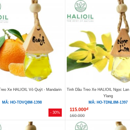
Treo Xe HALIOIL Vỏ Quýt - Mandarin
Tinh Dầu Treo Xe HALIOIL Ngọc Lan 
Ylang
MÃ: HO-TDVQ8M-1398
MÃ: HO-TDNL8M-1397
đ
115.000
- 30%
160.000