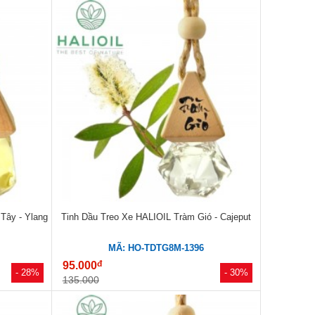
Tây - Ylang
Tinh Dầu Treo Xe HALIOIL Tràm Gió - Cajeput
MÃ: HO-TDTG8M-1396
đ
95.000
- 28%
- 30%
135.000