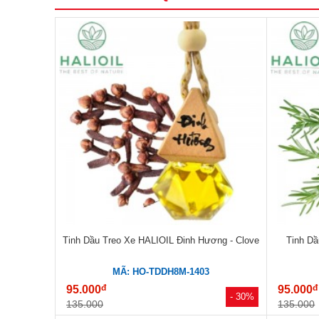
Tinh Dầu Treo Xe HALIOIL Đinh Hương - Clove
Tinh D
MÃ: HO-TDDH8M-1403
đ
đ
95.000
95.000
- 30%
135.000
135.000