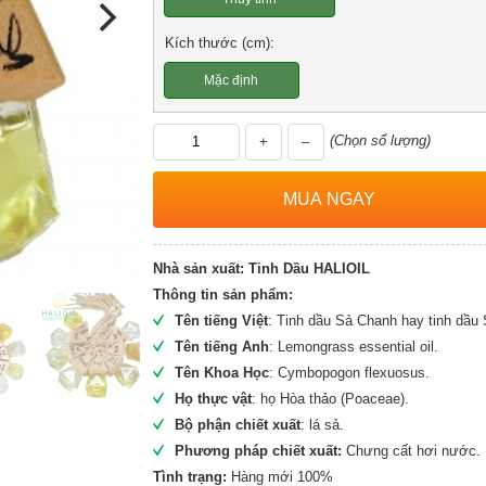
Kích thước (cm):
Mặc định
(Chọn số lượng)
+
–
Nhà sản xuất:
Tinh Dầu HALIOIL
Thông tin sản phẩm:
Tên tiếng Việt
: Tinh dầu Sả Chanh hay tinh dầu 
Tên tiếng Anh
: Lemongrass essential oil.
Tên Khoa Học
: Cymbopogon flexuosus.
Họ thực vật
: họ Hòa thảo (Poaceae).
Bộ phận chiết xuất
: lá sả.
Phương pháp chiết xuất:
Chưng cất hơi nước.
Tình trạng:
Hàng mới 100%