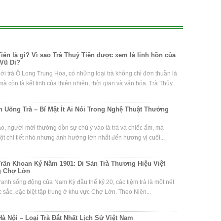
iên là gì? Vì sao Trà Thuỷ Tiên được xem là linh hồn của
Vũ Di?
iới trà Ô Long Trung Hoa, có những loại trà không chỉ đơn thuần là
à còn là kết tinh của thiên nhiên, thời gian và văn hóa. Trà Thủy...
 Uống Trà – Bí Mật Ít Ai Nói Trong Nghệ Thuật Thưởng
ạo, người mới thường dồn sự chú ý vào lá trà và chiếc ấm, mà
t chi tiết nhỏ nhưng ảnh hưởng lớn nhất đến hương vị cuối...
Trần Khoan Ký Năm 1901: Di Sản Trà Thương Hiệu Việt
g Chợ Lớn
ranh sống động của Nam Kỳ đầu thế kỷ 20, các tiệm trà là một nét
 sắc, đặc biệt tập trung ở khu vực Chợ Lớn. Theo Niên...
Hà Nội – Loại Trà Đắt Nhất Lịch Sử Việt Nam