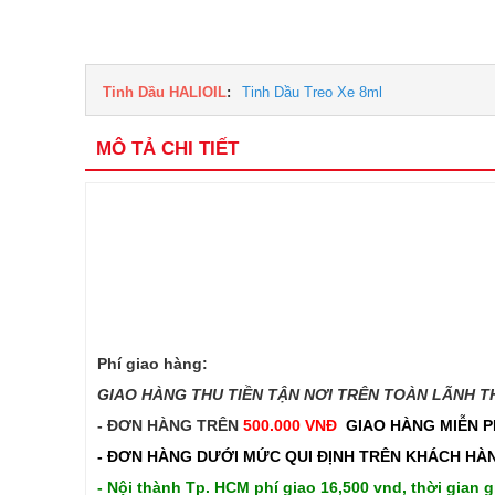
Tinh Dầu HALIOIL
:
Tinh Dầu Treo Xe 8ml
MÔ TẢ CHI TIẾT
Phí giao hàng:
GIAO HÀNG THU TIỀN TẬN NƠI TRÊN TOÀN LÃNH THỔ
- ĐƠN HÀNG TRÊN
500.000 VNĐ
GIAO HÀNG MIỄN P
- ĐƠN HÀNG DƯỚI MỨC QUI ĐỊNH TRÊN
KHÁCH HÀN
- Nội thành Tp. HCM phí giao 16,500 vnd, thời gian g