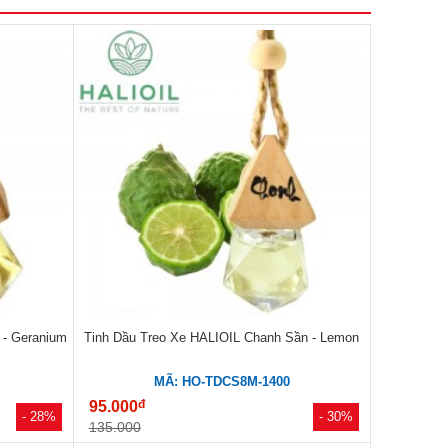
 - Geranium
Tinh Dầu Treo Xe HALIOIL Chanh Sần - Lemon
MÃ: HO-TDCS8M-1400
đ
95.000
- 28%
- 30%
135.000