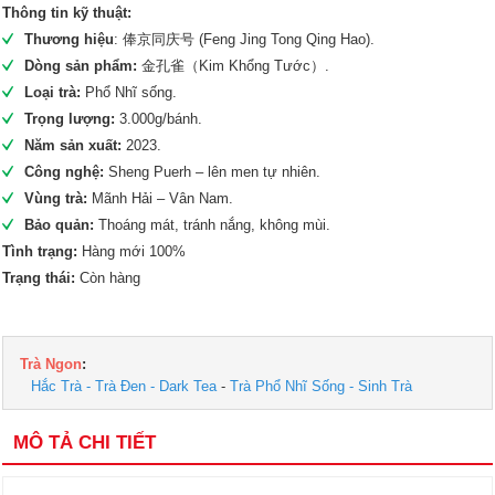
Thông tin kỹ thuật:
Thương hiệu
: 俸京同庆号 (Feng Jing Tong Qing Hao).
Dòng sản phẩm:
金孔雀（Kim Khổng Tước）.
Loại trà:
Phổ Nhĩ sống.
Trọng lượng:
3.000g/bánh.
Năm sản xuất:
2023.
Công nghệ:
Sheng Puerh – lên men tự nhiên.
Vùng trà:
Mãnh Hải – Vân Nam.
Bảo quản:
Thoáng mát, tránh nắng, không mùi.
Tình trạng:
Hàng mới 100%
Trạng thái:
Còn hàng
Trà Ngon
:
Hắc Trà - Trà Đen - Dark Tea
-
Trà Phổ Nhĩ Sống - Sinh Trà
MÔ TẢ CHI TIẾT