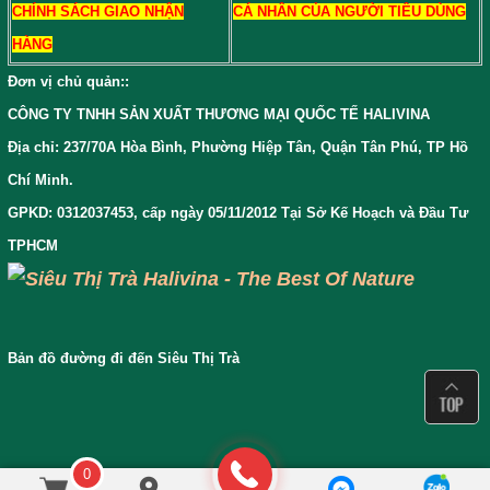
CHÍNH SÁCH GIAO NHẬN
CÁ NHÂN CỦA NGƯỜI TIÊU DÙNG
HÀNG
Đơn vị chủ quản:
:
CÔNG TY TNHH SẢN XUẤT THƯƠNG MẠI QUỐC TẾ HALIVINA
Địa chỉ: 237/70A Hòa Bình, Phường Hiệp Tân, Quận Tân Phú, TP Hồ
Chí Minh.
GPKD: 0312037453, cấp ngày 05/11/2012 Tại Sở Kế Hoạch và Đầu Tư
TPHCM
Bản đồ đường đi đến Siêu Thị Trà
0