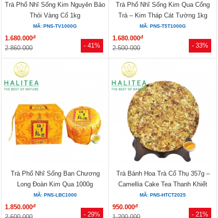
Trà Phổ Nhĩ Sống Kim Nguyên Bảo
Trà Phổ Nhĩ Sống Kim Qua Cống
Thỏi Vàng Cổ 1kg
Trà – Kim Tháp Cát Tường 1kg
MÃ: PNS-TV1000G
MÃ: PNS-T5T1000G
đ
đ
1.680.000
1.680.000
- 41%
- 33%
2.860.000
2.500.000
Trà Phổ Nhĩ Sống Ban Chương
Trà Bánh Hoa Trà Cổ Thụ 357g –
Long Đoàn Kim Qua 1000g
Camellia Cake Tea Thanh Khiết
MÃ: PNS-LBC1000
MÃ: PNS-HTCT2025
đ
đ
1.850.000
950.000
- 29%
- 21%
2.600.000
1.200.000