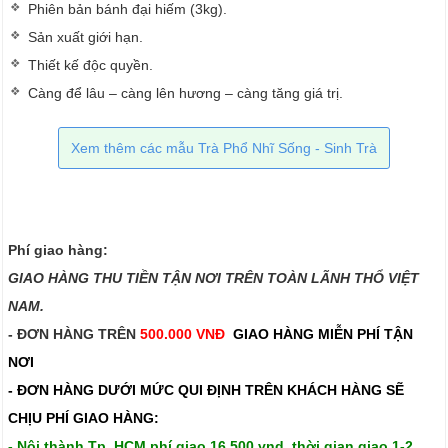
Phiên bản bánh đại hiếm (3kg).
Sản xuất giới hạn.
Thiết kế độc quyền.
Càng để lâu – càng lên hương – càng tăng giá trị.
Xem thêm các mẫu Trà Phổ Nhĩ Sống - Sinh Trà
Phí giao hàng:
GIAO HÀNG THU TIỀN TẬN NƠI TRÊN TOÀN LÃNH THỔ VIỆT
NAM.​​
- ĐƠN HÀNG TRÊN
500.000 VNĐ
GIAO HÀNG MIỄN PHÍ TẬN
NƠI
- ĐƠN HÀNG DƯỚI MỨC QUI ĐỊNH TRÊN
KHÁCH HÀNG SẼ
CHỊU PHÍ GIAO HÀNG:
- Nội thành Tp. HCM phí giao 16,500 vnd, thời gian giao 1-2