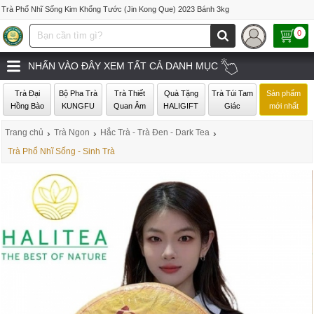
Trà Phổ Nhĩ Sống Kim Khổng Tước (Jin Kong Que) 2023 Bánh 3kg
0
NHẤN VÀO ĐÂY XEM TẤT CẢ DANH MỤC
Trà Đại
Bộ Pha Trà
Trà Thiết
Quà Tặng
Trà Túi Tam
Sản phẩm
Hồng Bào
KUNGFU
Quan Âm
HALIGIFT
Giác
mới nhất
Trang chủ
›
Trà Ngon
›
Hắc Trà - Trà Đen - Dark Tea
›
Trà Phổ Nhĩ Sống - Sinh Trà