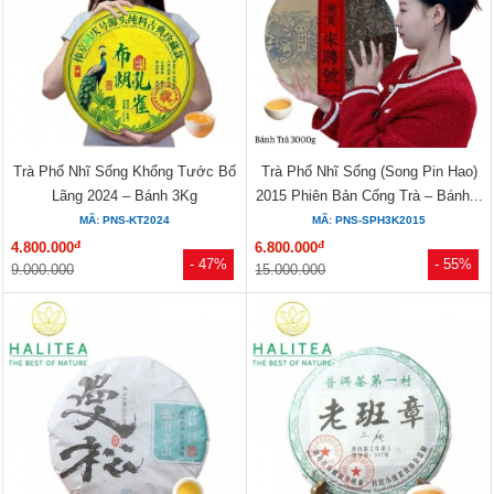
Trà Phổ Nhĩ Sống Khổng Tước Bố
Trà Phổ Nhĩ Sống (Song Pin Hao)
Lãng 2024 – Bánh 3Kg
2015 Phiên Bản Cống Trà – Bánh...
MÃ: PNS-KT2024
MÃ: PNS-SPH3K2015
đ
đ
4.800.000
6.800.000
- 47%
- 55%
9.000.000
15.000.000