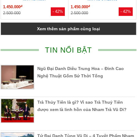
đ
đ
1.450.000
1.450.000
- 42%
- 42%
2.500.000
2.500.000
Xem thêm sản phẩm cùng loại
TIN NỔI BẬT
Ngũ Đại Danh Diêu Trung Hoa – Đỉnh Cao
Nghệ Thuật Gốm Sứ Thời Tống
Trà Thủy Tiên là gì? Vì sao Trà Thuỷ Tiên
được xem là linh hồn của Nham Trà Vũ Di?
Tứ Đại Danh Tùng Vũ Di – 4 Tuyệt Phẩm Nham