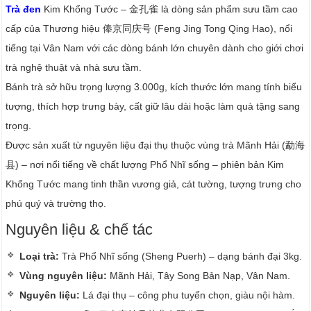
Trà đen
Kim Khổng Tước – 金孔雀 là dòng sản phẩm sưu tầm cao
cấp của Thương hiệu 俸京同庆号 (Feng Jing Tong Qing Hao), nổi
tiếng tại Vân Nam với các dòng bánh lớn chuyên dành cho giới chơi
trà nghệ thuật và nhà sưu tầm.
Bánh trà sở hữu trọng lượng 3.000g, kích thước lớn mang tính biểu
tượng, thích hợp trưng bày, cất giữ lâu dài hoặc làm quà tặng sang
trọng.
Được sản xuất từ nguyên liệu đại thụ thuộc vùng trà Mãnh Hải (勐海
县) – nơi nổi tiếng về chất lượng Phổ Nhĩ sống – phiên bản Kim
Khổng Tước mang tinh thần vương giả, cát tường, tượng trưng cho
phú quý và trường thọ.
Nguyên liệu & chế tác
Loại trà:
Trà Phổ Nhĩ sống (Sheng Puerh) – dạng bánh đại 3kg.
Vùng nguyên liệu:
Mãnh Hải, Tây Song Bản Nạp, Vân Nam.
Nguyên liệu:
Lá đại thụ – công phu tuyển chọn, giàu nội hàm.