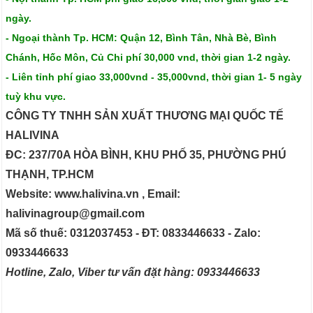
ngày.
- Ngoại thành Tp. HCM: Quận 12, Bình Tân, Nhà Bè, Bình
Chánh, Hốc Môn, Củ Chi phí 30,000 vnd, thời gian 1-2 ngày.
- Liên tỉnh phí giao 33,000vnd - 35,000vnd, thời gian 1- 5 ngày
tuỳ khu vực.
CÔNG TY TNHH SẢN XUẤT THƯƠNG MẠI QUỐC TẾ
HALIVINA
ĐC: 237/70A HÒA BÌNH, KHU PHỐ 35, PHƯỜNG PHÚ
THẠNH, TP.HCM
Website: www.halivina.vn , Email:
halivinagroup@gmail.com
Mã số thuế: 0312037453 - ĐT: 0833446633 - Zalo:
0933446633
Hotline, Zalo, Viber tư vấn đặt hàng: 0933446633