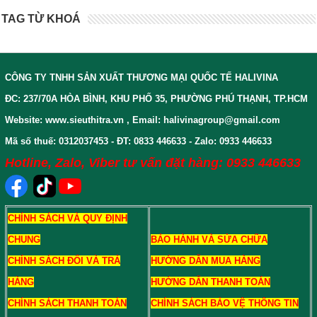
TAG TỪ KHOÁ
CÔNG TY TNHH SẢN XUẤT THƯƠNG MẠI QUỐC TẾ HALIVINA
ĐC: 237/70A HÒA BÌNH, KHU PHỐ 35, PHƯỜNG PHÚ THẠNH, TP.HCM
Website: www.sieuthitra.vn , Email: halivinagroup@gmail.com
Mã số thuế: 0312037453 - ĐT: 0833 446633 - Zalo: 0933 446633
Hotline, Zalo, Viber tư vấn đặt hàng: 0933 446633
CHÍNH SÁCH VÀ QUY ĐỊNH
CHUNG
BẢO HÀNH VÀ SỬA CHỮA
CHÍNH SÁCH ĐỔI VÀ TRẢ
HƯỚNG DẪN MUA HÀNG
HÀNG
HƯỚNG DẪN THANH TOÁN
CHÍNH SÁCH THANH TOÁN
CHÍNH SÁCH BẢO VỆ THÔNG TIN