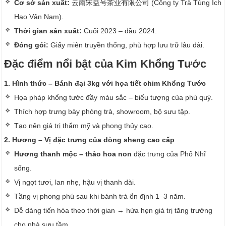
Cơ sở sản xuất:
云南宋益号茶业有限公司 (Công ty Trà Tùng Ích
Hao Vân Nam).
Thời gian sản xuất:
Cuối 2023 – đầu 2024.
Đóng gói:
Giấy miên truyền thống, phù hợp lưu trữ lâu dài.
Đặc điểm nổi bật của Kim Khổng Tước
1. Hình thức – Bánh đại 3kg với họa tiết chim Khổng Tước
Họa pháp khổng tước đầy màu sắc – biểu tượng của phú quý.
Thích hợp trưng bày phòng trà, showroom, bộ sưu tập.
Tạo nên giá trị thẩm mỹ và phong thủy cao.
2. Hương – Vị đặc trưng của dòng sheng cao cấp
Hương thanh mộc – thảo hoa non
đặc trưng của Phổ Nhĩ
sống.
Vị ngọt tươi, lan nhẹ, hậu vị thanh dài.
Tầng vị phong phú sau khi bánh trà ổn định 1–3 năm.
Dễ dàng tiến hóa theo thời gian → hứa hẹn giá trị tăng trưởng
cho nhà sưu tầm.