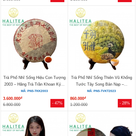
Trà Phổ Nhĩ Sống Hiệu Con Tượng
Trà Phổ Nhĩ Sống Thiên Vũ Khổng
2003 – Hãng Trà Trần Khoan Ký...
Tước Tây Song Bản Nạp –...
MÃ: PNS-TKK2003
MÃ: PNS-TVKT2023
đ
đ
3.600.000
860.000
- 47%
- 28%
6.800.000
1.200.000