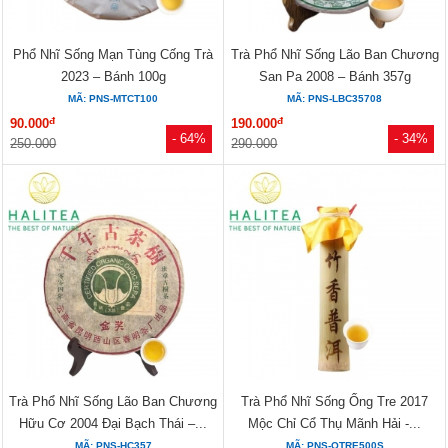
Phổ Nhĩ Sống Mạn Tùng Cống Trà
Trà Phổ Nhĩ Sống Lão Ban Chương
2023 – Bánh 100g
San Pa 2008 – Bánh 357g
MÃ: PNS-MTCT100
MÃ: PNS-LBC35708
đ
đ
90.000
190.000
- 64%
- 34%
250.000
290.000
Trà Phổ Nhĩ Sống Lão Ban Chương
Trà Phổ Nhĩ Sống Ống Tre 2017
Hữu Cơ 2004 Đại Bạch Thái –...
Mộc Chỉ Cổ Thụ Mãnh Hải -...
MÃ: PNS-HC357
MÃ: PNS-OTRE500S