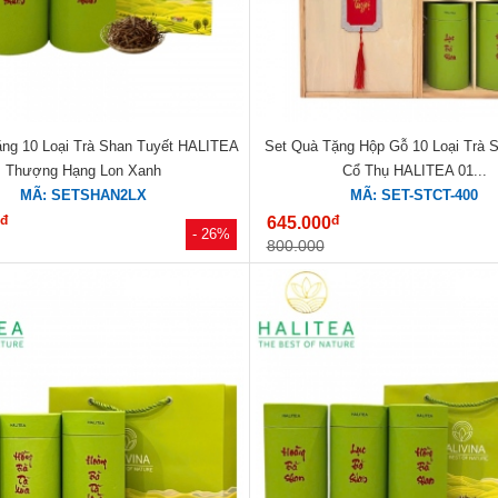
ặng 10 Loại Trà Shan Tuyết HALITEA
Set Quà Tặng Hộp Gỗ 10 Loại Trà 
Thượng Hạng Lon Xanh
Cổ Thụ HALITEA 01...
MÃ: SETSHAN2LX
MÃ: SET-STCT-400
đ
đ
0
645.000
- 26%
800.000