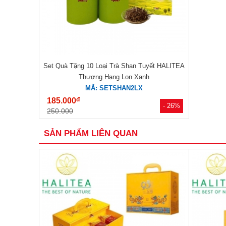
Set Quà Tặng 10 Loại Trà Shan Tuyết HALITEA
Thượng Hạng Lon Xanh
MÃ: SETSHAN2LX
đ
185.000
- 26%
250.000
SẢN PHẨM LIÊN QUAN