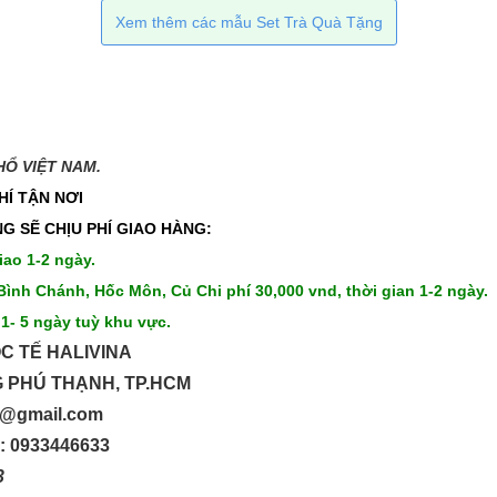
Xem thêm các mẫu Set Trà Quà Tặng
 VIỆT NAM.​​
HÍ TẬN NƠI
G SẼ CHỊU PHÍ GIAO HÀNG:
iao 1-2 ngày.
Bình Chánh, Hốc Môn, Củ Chi phí 30,000 vnd, thời gian 1-2 ngày.
 1- 5 ngày tuỳ khu vực.
C TẾ HALIVINA
G PHÚ THẠNH, TP.HCM
up@gmail.com
o: 0933446633
33