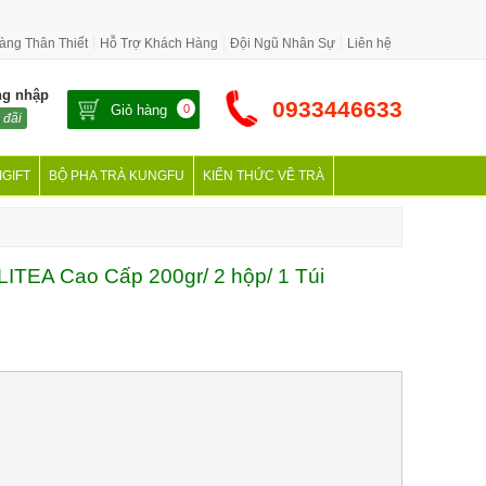
àng Thân Thiết
Hỗ Trợ Khách Hàng
Đội Ngũ Nhân Sự
Liên hệ
ng nhập
0933446633
Giỏ hàng
0
 đãi
IGIFT
BỘ PHA TRÀ KUNGFU
KIẾN THỨC VỀ TRÀ
LITEA Cao Cấp 200gr/ 2 hộp/ 1 Túi