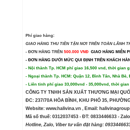
Phí giao hàng:
GIAO HÀNG THU TIỀN TẬN NƠI TRÊN TOÀN LÃNH THỔ
- ĐƠN HÀNG TRÊN
500.000 VNĐ
GIAO HÀNG MIỄN P
- ĐƠN HÀNG DƯỚI MỨC QUI ĐỊNH TRÊN
KHÁCH HÀN
- Nội thành Tp. HCM phí giao 16,500 vnd, thời gian g
- Ngoại thành Tp. HCM: Quận 12, Bình Tân, Nhà Bè, 
- Liên tỉnh phí giao 33,000vnd - 35,000vnd, thời gian
CÔNG TY TNHH SẢN XUẤT THƯƠNG MẠI QUỐ
ĐC: 237/70A HÒA BÌNH, KHU PHỐ 35, PHƯỜN
Website: www.halivina.vn , Email: halivinagro
Mã số thuế: 0312037453 - ĐT: 0833446633 - Zal
Hotline, Zalo, Viber tư vấn đặt hàng: 09334466