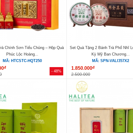
Trà Chính Sơn Tiểu Chủng – Hộp Quà
Set Quà Tặng 2 Bánh Trà Phổ Nhĩ 
Phúc Lộc Hoàng...
Kỳ Mỹ Ban Chương...
MÃ: HTCSTC-HQT250
MÃ: SPN-VALI357X2
đ
đ
00
1.850.000
- 48%
0
2.500.000