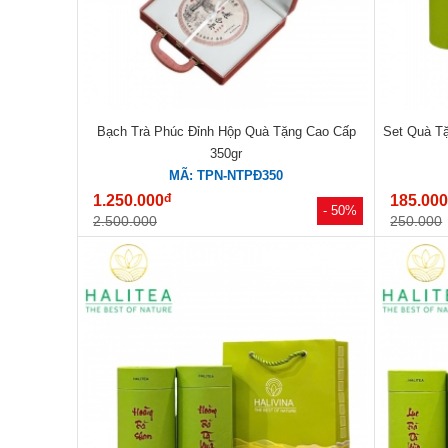
Bạch Trà Phúc Đỉnh Hộp Quà Tặng Cao Cấp
Set Quà T
350gr
MÃ: TPN-NTPĐ350
đ
1.250.000
185.00
- 50%
2.500.000
250.000