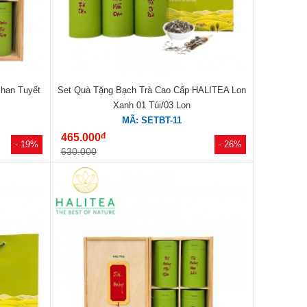
Shan Tuyết
Set Quà Tặng Bạch Trà Cao Cấp HALITEA Lon
Xanh 01 Túi/03 Lon
MÃ: SETBT-11
đ
465.000
- 19%
- 26%
630.000