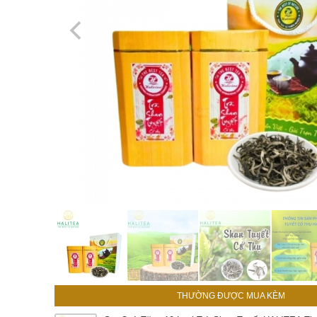
THƯỜNG ĐƯỢC MUA KÈM