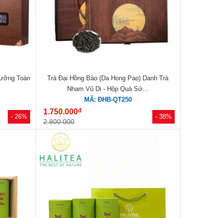
Lưỡng Toàn
Trà Đại Hồng Bào (Da Hong Pao) Danh Trà
Nham Vũ Di - Hộp Quà Sứ...
MÃ: ĐHB-QT250
đ
1.750.000
- 26%
- 38%
2.800.000