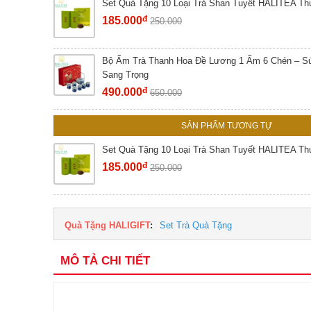
Set Quà Tặng 10 Loại Trà Shan Tuyết HALITEA T
đ
185.000
250.000
Bộ Ấm Trà Thanh Hoa Đề Lương 1 Ấm 6 Chén – Sứ
Sang Trọng
đ
490.000
650.000
SẢN PHẨM TƯƠNG TỰ
Set Quà Tặng 10 Loại Trà Shan Tuyết HALITEA T
đ
185.000
250.000
Quà Tặng HALIGIFT
:
Set Trà Quà Tặng
MÔ TẢ CHI TIẾT