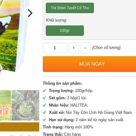
Trà Shan Tuyết Cổ Thụ
Khối lượng:
200gr
(Chọn số lượng)
+
–
Thông tin sản phẩm:
Trọng lượng:
100gr/hộp.
Set gồm:
2 hộp/1 túi.
Nhãn hiệu:
HALITEA.
Xuất xứ:
Núi Tây Côn Lĩnh Hà Giang Việt Nam.
Hạn sử dụng:
2 năm kể từ ngày sản xuất.
Tình trạng:
Hàng mới 100%
Trạng thái:
Còn hàng