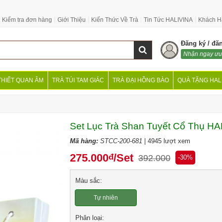
Kiểm tra đơn hàng
Giới Thiệu
Kiến Thức Về Trà
Tin Tức HALIVINA
Khách H
Đăng ký / đă
Nhận ngay ưu
THIẾT QUAN ÂM
TRÀ TÚI TAM GIÁC
TRÀ ĐẠI HỒNG BÀO
QUÀ TẶNG HAL
Set Lục Trà Shan Tuyết Cổ Thụ HA
Mã hàng:
STCC-200-681
| 4945 lượt xem
275.000
/Set
đ
392.000
-30%
Màu sắc:
Tự nhiên
Phân loại: