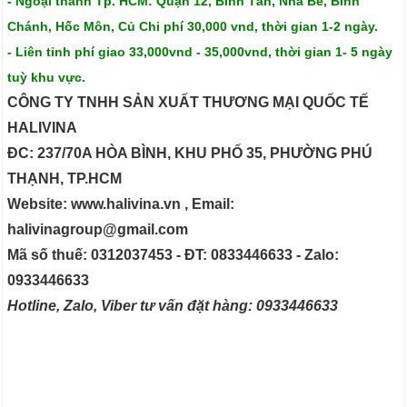
- Ngoại thành Tp. HCM: Quận 12, Bình Tân, Nhà Bè, Bình
Chánh, Hốc Môn, Củ Chi phí 30,000 vnd, thời gian 1-2 ngày.
- Liên tỉnh phí giao 33,000vnd - 35,000vnd, thời gian 1- 5 ngày
tuỳ khu vực.
CÔNG TY TNHH SẢN XUẤT THƯƠNG MẠI QUỐC TẾ
HALIVINA
ĐC: 237/70A HÒA BÌNH, KHU PHỐ 35, PHƯỜNG PHÚ
THẠNH, TP.HCM
Website: www.halivina.vn , Email:
halivinagroup@gmail.com
Mã số thuế: 0312037453 - ĐT: 0833446633 - Zalo:
0933446633
Hotline, Zalo, Viber tư vấn đặt hàng: 0933446633