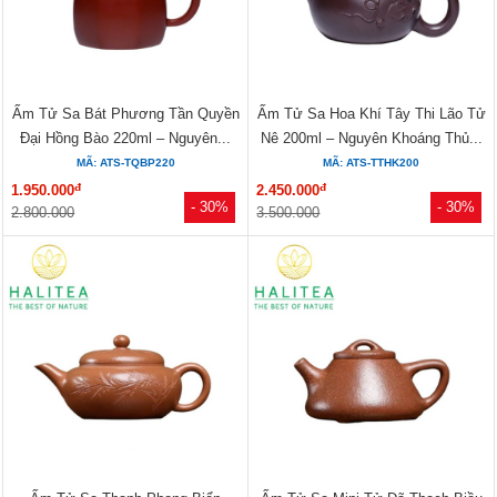
Ấm Tử Sa Bát Phương Tần Quyền
Ấm Tử Sa Hoa Khí Tây Thi Lão Tử
Đại Hồng Bào 220ml – Nguyên...
Nê 200ml – Nguyên Khoáng Thủ...
MÃ: ATS-TQBP220
MÃ: ATS-TTHK200
đ
đ
1.950.000
2.450.000
- 30%
- 30%
2.800.000
3.500.000