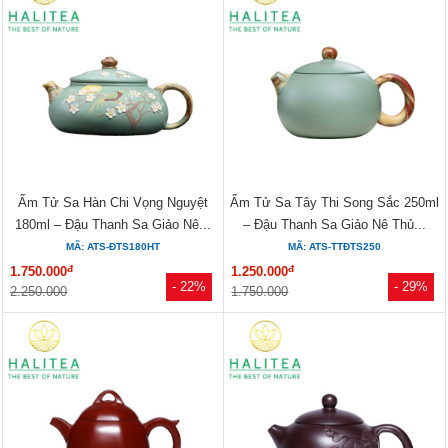
Ấm Tử Sa Hàn Chi Vọng Nguyệt
Ấm Tử Sa Tây Thi Song Sắc 250ml
180ml – Đậu Thanh Sa Giảo Nê...
– Đậu Thanh Sa Giảo Nê Thủ...
MÃ: ATS-ĐTS180HT
MÃ: ATS-TTĐTS250
đ
đ
1.750.000
1.250.000
- 22%
- 29%
2.250.000
1.750.000