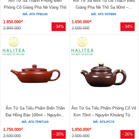
Ấm Tử Sa Thanh Phong Biển
Ấm Tử Sa Mini Tử Dã Thạch Biều
Phỏng Cổ Giáng Pha Nê Vàng Thô
Giáng Pha Nê Thô Sa 90ml –...
Sa 140ml...
MÃ: ATS-TPB140
MÃ: ATS-TDTB90
đ
đ
1.850.000
1.650.000
- 34%
- 34%
2.800.000
2.500.000
Ấm Tử Sa Tiểu Phẩm Biển Thần
Ấm Tử Sa Tiểu Phẩm Phỏng Cổ Vẽ
Đại Hồng Bào 100ml – Nguyên...
Kim 70ml – Nguyên Khoáng Tử...
MÃ: ATS-TPBT100
MÃ: ATS-PC70
đ
đ
1.750.000
1.850.000
- 30%
- 26%
2.500.000
2.500.000