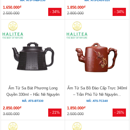
Hoàng...
Thủ...
MÃ: ATS-THBP250
MÃ: ATS-LHSV320
đ
đ
1.650.000
1.850.000
- 34%
- 34%
2.500.000
2.800.000
Ấm Tử Sa Bát Phương Long
Ấm Tử Sa Bồ Đào Cấp Trực 340ml
Quyền 330ml – Hắc Nê Nguyên
– Trần Phủ Tử Nê Nguyên...
Khoáng...
MÃ: ATS-BT330
MÃ: ATS-TC340
đ
đ
2.850.000
1.850.000
- 21%
- 26%
3.600.000
2.500.000