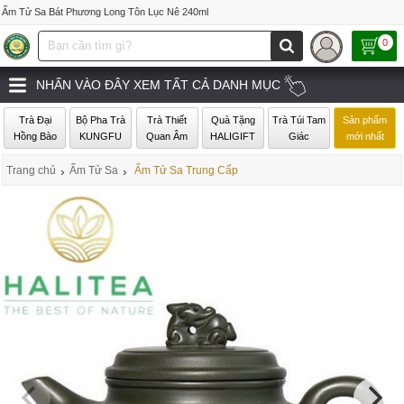
Ấm Tử Sa Bát Phương Long Tôn Lục Nê 240ml
0
NHẤN VÀO ĐÂY XEM TẤT CẢ DANH MỤC
Trà Đại
Bộ Pha Trà
Trà Thiết
Quà Tặng
Trà Túi Tam
Sản phẩm
Hồng Bào
KUNGFU
Quan Âm
HALIGIFT
Giác
mới nhất
Trang chủ
›
Ấm Tử Sa
›
Ấm Tử Sa Trung Cấp