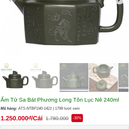
Ấm Tử Sa Bát Phương Long Tôn Lục Nê 240ml
Mã hàng:
ATS-NTBP240-1421
| 1799 lượt xem
1.250.000
/Cái
đ
1.780.000
-30%