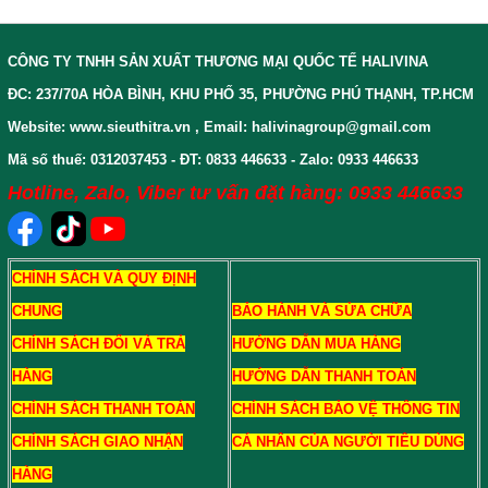
CÔNG TY TNHH SẢN XUẤT THƯƠNG MẠI QUỐC TẾ HALIVINA
ĐC: 237/70A HÒA BÌNH, KHU PHỐ 35, PHƯỜNG PHÚ THẠNH, TP.HCM
Website: www.sieuthitra.vn , Email: halivinagroup@gmail.com
Mã số thuế: 0312037453 - ĐT: 0833 446633 - Zalo: 0933 446633
Hotline, Zalo, Viber tư vấn đặt hàng: 0933 446633
CHÍNH SÁCH VÀ QUY ĐỊNH
CHUNG
BẢO HÀNH VÀ SỬA CHỮA
CHÍNH SÁCH ĐỔI VÀ TRẢ
HƯỚNG DẪN MUA HÀNG
HÀNG
HƯỚNG DẪN THANH TOÁN
CHÍNH SÁCH THANH TOÁN
CHÍNH SÁCH BẢO VỆ THÔNG TIN
CHÍNH SÁCH GIAO NHẬN
CÁ NHÂN CỦA NGƯỜI TIÊU DÙNG
HÀNG