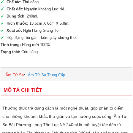
Chế tác:
Thủ công.
Chất đất:
Nguyên khoáng Lục Nê.
Dung tích:
240ml.
Kích thước:
13,6cm X 8cm X 5,8m.
Xuất xứ:
Nghi Hưng Giang Tô.
Hộp đựng, túi gấm, kèm giấy chứng thư.
Tình trạng:
Hàng mới 100%
Trạng thái:
Còn hàng
Ấm Tử Sa
:
Ấm Tử Sa Trung Cấp
MÔ TẢ CHI TIẾT
Thưởng thức trà đúng cách là một nghệ thuật, góp phần tô điểm
cho những khoảnh khắc thư giãn và tận hưởng cuộc sống. Ấm Tử
Sa Bát Phương Long Tôn Lục Nê 240ml là một tuyệt tác đến từ
thương hiệu Sieuthitra.vn. Với dung tích 240ml, sản phẩm phù hợp