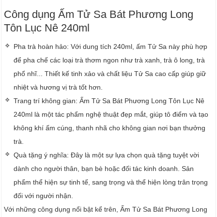
Công dụng Ấm Tử Sa Bát Phương Long
Tôn Lục Nê 240ml
Pha trà hoàn hảo: Với dung tích 240ml, ấm Tử Sa này phù hợp
để pha chế các loại trà thơm ngon như trà xanh, trà ô long, trà
phổ nhĩ... Thiết kế tinh xảo và chất liệu Tử Sa cao cấp giúp giữ
nhiệt và hương vị trà tốt hơn.
Trang trí không gian: Ấm Tử Sa Bát Phương Long Tôn Lục Nê
240ml là một tác phẩm nghệ thuật đẹp mắt, giúp tô điểm và tạo
không khí ấm cúng, thanh nhã cho không gian nơi bạn thưởng
trà.
Quà tặng ý nghĩa: Đây là một sự lựa chọn quà tặng tuyệt vời
dành cho người thân, bạn bè hoặc đối tác kinh doanh. Sản
phẩm thể hiện sự tinh tế, sang trọng và thể hiện lòng trân trọng
đối với người nhận.
Với những công dụng nổi bật kể trên, Ấm Tử Sa Bát Phương Long