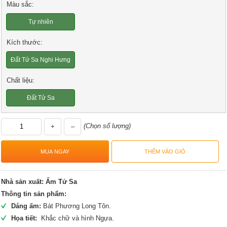
Màu sắc:
Tự nhiên
Kích thước:
Đất Tử Sa Nghi Hưng
Chất liệu:
Đất Tử Sa
(Chọn số lượng)
+
–
Nhà sản xuất:
Ấm Tử Sa
Thông tin sản phẩm:
Dáng ấm:
Bát Phương Long Tôn.
Họa tiết:
Khắc chữ và hình Ngựa.