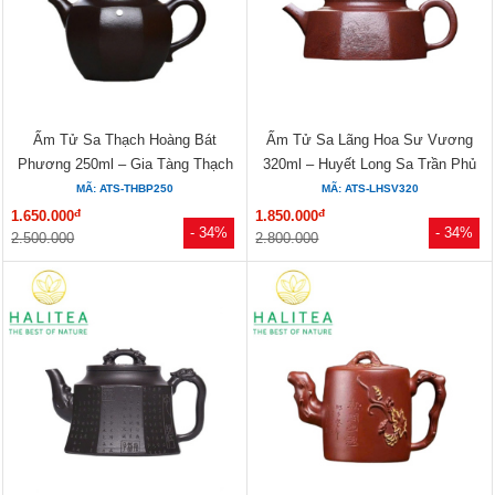
Ấm Tử Sa Thạch Hoàng Bát
Ấm Tử Sa Lãng Hoa Sư Vương
Phương 250ml – Gia Tàng Thạch
320ml – Huyết Long Sa Trần Phủ
Hoàng...
Thủ...
MÃ: ATS-THBP250
MÃ: ATS-LHSV320
đ
đ
1.650.000
1.850.000
- 34%
- 34%
2.500.000
2.800.000