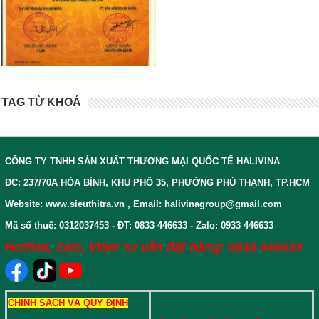
TAG TỪ KHOÁ
CÔNG TY TNHH SẢN XUẤT THƯƠNG MẠI QUỐC TẾ HALIVINA
ĐC: 237/70A HÒA BÌNH, KHU PHỐ 35, PHƯỜNG PHÚ THẠNH, TP.HCM
Website: www.sieuthitra.vn , Email: halivinagroup@gmail.com
Mã số thuế: 0312037453 - ĐT: 0833 446633 - Zalo: 0933 446633
Hotline, Zalo, Viber tư vấn đặt hàng: 0933 446633
CHÍNH SÁCH VÀ QUY ĐỊNH