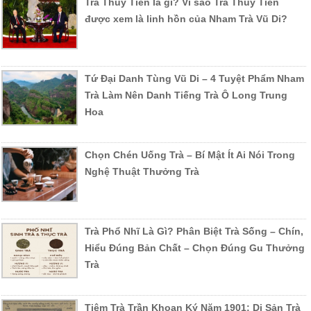
Trà Thủy Tiên là gì? Vì sao Trà Thuỷ Tiên
được xem là linh hồn của Nham Trà Vũ Di?
Tứ Đại Danh Tùng Vũ Di – 4 Tuyệt Phẩm Nham
Trà Làm Nên Danh Tiếng Trà Ô Long Trung
Hoa
Chọn Chén Uống Trà – Bí Mật Ít Ai Nói Trong
Nghệ Thuật Thưởng Trà
Trà Phổ Nhĩ Là Gì? Phân Biệt Trà Sống – Chín,
Hiểu Đúng Bản Chất – Chọn Đúng Gu Thưởng
Trà
Tiệm Trà Trần Khoan Ký Năm 1901: Di Sản Trà