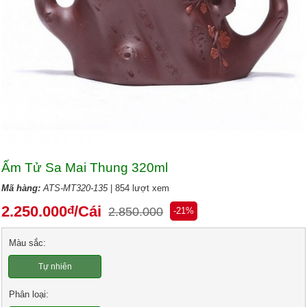
Ấm Tử Sa Mai Thung 320ml
Mã hàng:
ATS-MT320-135
| 854 lượt xem
2.250.000
/Cái
đ
2.850.000
-21%
Màu sắc:
Tự nhiên
Phân loại: