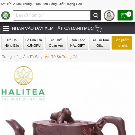
Ấm Tử Sa Mai Thung 320ml Thủ Công Chất Lượng Cao
0
NHẤN VÀO ĐÂY XEM TẤT CẢ DANH MỤC
Trà Đại
Bộ Pha Trà
Trà Thiết
Quà Tặng
Trà Túi Tam
Sản phẩm
Hồng Bào
KUNGFU
Quan Âm
HALIGIFT
Giác
mới nhất
Trang chủ
›
Ấm Tử Sa
›
Ấm Tử Sa Trung Cấp