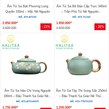
Ấm Tử Sa Bát Phương Long
Ấm Tử Sa Bồ Đào Cấp Trực 340ml
Quyền 330ml – Hắc Nê Nguyên
– Trần Phủ Tử Nê Nguyên...
Khoáng...
MÃ: ATS-BT330
MÃ: ATS-TC340
đ
đ
2.850.000
1.850.000
- 21%
- 26%
3.600.000
2.500.000
Ấm Tử Sa Hàn Chi Vọng Nguyệt
Ấm Tử Sa Tây Thi Song Sắc 250ml
180ml – Đậu Thanh Sa Giảo Nê...
– Đậu Thanh Sa Giảo Nê Thủ...
MÃ: ATS-ĐTS180HT
MÃ: ATS-TTĐTS250
đ
đ
1.750.000
1.250.000