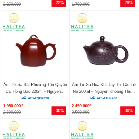
- 22%
- 29%
2.250.000
1.750.000
Ấm Tử Sa Bát Phương Tần Quyền
Ấm Tử Sa Hoa Khí Tây Thi Lão Tử
Đại Hồng Bào 220ml – Nguyên...
Nê 200ml – Nguyên Khoáng Thủ...
MÃ: ATS-TQBP220
MÃ: ATS-TTHK200
đ
đ
1.950.000
2.450.000
- 30%
- 30%
2.800.000
3.500.000