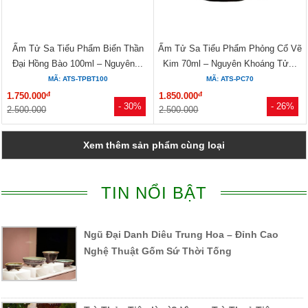
Ấm Tử Sa Tiểu Phẩm Biển Thần
Ấm Tử Sa Tiểu Phẩm Phỏng Cổ Vẽ
Đại Hồng Bào 100ml – Nguyên...
Kim 70ml – Nguyên Khoáng Tử...
MÃ: ATS-TPBT100
MÃ: ATS-PC70
đ
đ
1.750.000
1.850.000
- 30%
- 26%
2.500.000
2.500.000
Xem thêm sản phẩm cùng loại
TIN NỔI BẬT
Ngũ Đại Danh Diêu Trung Hoa – Đỉnh Cao
Nghệ Thuật Gốm Sứ Thời Tống