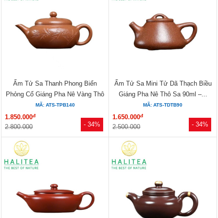
Ấm Tử Sa Thanh Phong Biển
Ấm Tử Sa Mini Tử Dã Thạch Biều
Phỏng Cổ Giáng Pha Nê Vàng Thô
Giáng Pha Nê Thô Sa 90ml –...
Sa 140ml...
MÃ: ATS-TPB140
MÃ: ATS-TDTB90
đ
đ
1.850.000
1.650.000
- 34%
- 34%
2.800.000
2.500.000