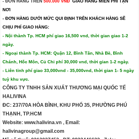
- ĐƠN HÀNG TRÊN
500.000 VNĐ
GIAO HÀNG MIỄN PHÍ TẬN
NƠI
- ĐƠN HÀNG DƯỚI MỨC QUI ĐỊNH TRÊN
KHÁCH HÀNG SẼ
CHỊU PHÍ GIAO HÀNG:
- Nội thành Tp. HCM phí giao 16,500 vnd, thời gian giao 1-2
ngày.
- Ngoại thành Tp. HCM: Quận 12, Bình Tân, Nhà Bè, Bình
Chánh, Hốc Môn, Củ Chi phí 30,000 vnd, thời gian 1-2 ngày.
- Liên tỉnh phí giao 33,000vnd - 35,000vnd, thời gian 1- 5 ngày
tuỳ khu vực.
CÔNG TY TNHH SẢN XUẤT THƯƠNG MẠI QUỐC TẾ
HALIVINA
ĐC: 237/70A HÒA BÌNH, KHU PHỐ 35, PHƯỜNG PHÚ
THẠNH, TP.HCM
Website: www.halivina.vn , Email:
halivinagroup@gmail.com