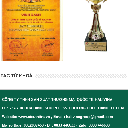
TAG TỪ KHOÁ
CÔNG TY TNHH SẢN XUẤT THƯƠNG MẠI QUỐC TẾ HALIVINA
ĐC: 237/70A HÒA BÌNH, KHU PHỐ 35, PHƯỜNG PHÚ THẠNH, TP.HCM
Website: www.sieuthitra.vn , Email: halivinagroup@gmail.com
Mã số thuế: 0312037453 - ĐT: 0833 446633 - Zalo: 0933 446633