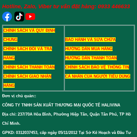
Hotline, Zalo, Viber tư vấn đặt hàng: 0933 446633
CHÍNH SÁCH VÀ QUY ĐỊNH
CHUNG
BẢO HÀNH VÀ SỬA CHỮA
CHÍNH SÁCH ĐỔI VÀ TRẢ
HƯỚNG DẪN MUA HÀNG
HÀNG
HƯỚNG DẪN THANH TOÁN
CHÍNH SÁCH THANH TOÁN
CHÍNH SÁCH BẢO VỆ THÔNG TIN
CHÍNH SÁCH GIAO NHẬN
CÁ NHÂN CỦA NGƯỜI TIÊU DÙNG
HÀNG
Đơn vị chủ quản:
:
CÔNG TY TNHH SẢN XUẤT THƯƠNG MẠI QUỐC TẾ HALIVINA
Địa chỉ: 237/70A Hòa Bình, Phường Hiệp Tân, Quận Tân Phú, TP Hồ
Chí Minh.
GPKD: 0312037453, cấp ngày 05/11/2012 Tại Sở Kế Hoạch và Đầu Tư