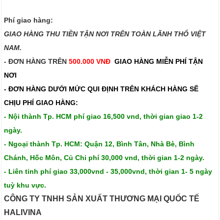
Phí giao hàng:
GIAO HÀNG THU TIỀN TẬN NƠI TRÊN TOÀN LÃNH THỔ VIỆT
NAM.​​
- ĐƠN HÀNG TRÊN
500.000 VNĐ
GIAO HÀNG MIỄN PHÍ TẬN
NƠI
- ĐƠN HÀNG DƯỚI MỨC QUI ĐỊNH TRÊN
KHÁCH HÀNG SẼ
CHỊU PHÍ GIAO HÀNG:
- Nội thành Tp. HCM phí giao 16,500 vnd, thời gian giao 1-2
ngày.
- Ngoại thành Tp. HCM: Quận 12, Bình Tân, Nhà Bè, Bình
Chánh, Hốc Môn, Củ Chi phí 30,000 vnd, thời gian 1-2 ngày.
- Liên tỉnh phí giao 33,000vnd - 35,000vnd, thời gian 1- 5 ngày
tuỳ khu vực.
CÔNG TY TNHH SẢN XUẤT THƯƠNG MẠI QUỐC TẾ
HALIVINA