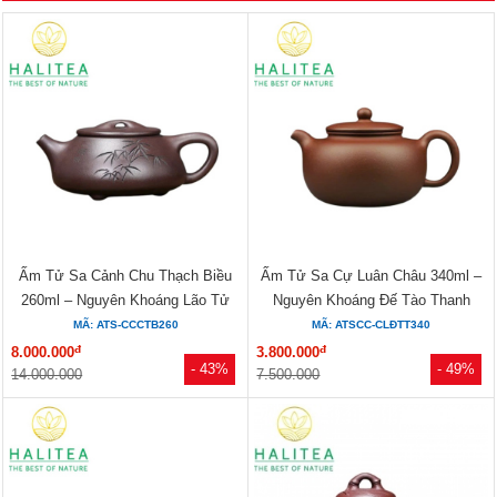
Ấm Tử Sa Cảnh Chu Thạch Biều
Ấm Tử Sa Cự Luân Châu 340ml –
260ml – Nguyên Khoáng Lão Tử
Nguyên Khoáng Đế Tào Thanh
Nê...
Toàn...
MÃ: ATS-CCCTB260
MÃ: ATSCC-CLĐTT340
đ
đ
8.000.000
3.800.000
- 43%
- 49%
14.000.000
7.500.000