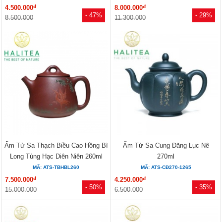
đ
đ
4.500.000
8.000.000
- 47%
- 29%
8.500.000
11.300.000
Ấm Tử Sa Thạch Biều Cao Hồng Bì
Ấm Tử Sa Cung Đăng Lục Nê
Long Tùng Hạc Diên Niên 260ml
270ml
MÃ: ATS-TBHBL260
MÃ: ATS-CĐ270-1265
đ
đ
7.500.000
4.250.000
- 50%
- 35%
15.000.000
6.500.000