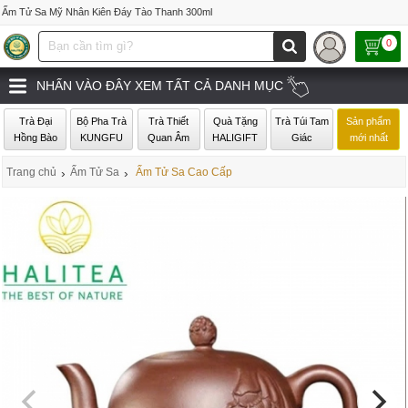
Ấm Tử Sa Mỹ Nhân Kiên Đáy Tào Thanh 300ml
0
NHẤN VÀO ĐÂY XEM TẤT CẢ DANH MỤC
Trà Đại
Bộ Pha Trà
Trà Thiết
Quà Tặng
Trà Túi Tam
Sản phẩm
Hồng Bào
KUNGFU
Quan Âm
HALIGIFT
Giác
mới nhất
Trang chủ
›
Ấm Tử Sa
›
Ấm Tử Sa Cao Cấp