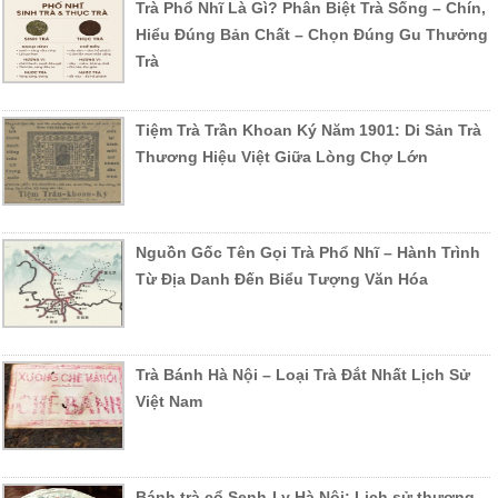
Trà Phổ Nhĩ Là Gì? Phân Biệt Trà Sống – Chín,
Hiểu Đúng Bản Chất – Chọn Đúng Gu Thưởng
Trà
Tiệm Trà Trần Khoan Ký Năm 1901: Di Sản Trà
Thương Hiệu Việt Giữa Lòng Chợ Lớn
Nguồn Gốc Tên Gọi Trà Phổ Nhĩ – Hành Trình
Từ Địa Danh Đến Biểu Tượng Văn Hóa
Trà Bánh Hà Nội – Loại Trà Đắt Nhất Lịch Sử
Việt Nam
Bánh trà cổ Senh-Ly Hà Nội: Lịch sử thương