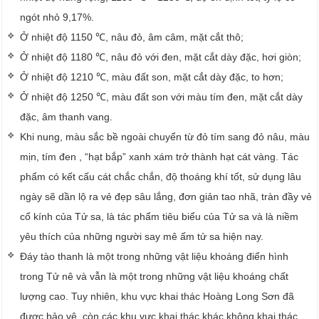
ngót nhỏ 9,17%.
Ở nhiệt độ 1150 ℃, nâu đỏ, âm câm, mặt cắt thô;
Ở nhiệt độ 1180 ℃, nâu đỏ với đen, mặt cắt dày đặc, hơi giòn;
Ở nhiệt độ 1210 ℃, màu đất son, mặt cắt dày đặc, to hơn;
Ở nhiệt độ 1250 ℃, màu đất son với màu tím đen, mặt cắt dày
đặc, âm thanh vang.
Khi nung, màu sắc bề ngoài chuyển từ đỏ tím sang đỏ nâu, màu
mịn, tím đen , “hạt bắp” xanh xám trở thành hạt cát vàng. Tác
phẩm có kết cấu cát chắc chắn, độ thoáng khí tốt, sử dụng lâu
ngày sẽ dần lộ ra vẻ đẹp sâu lắng, đơn giản tao nhã, tràn đầy vẻ
cổ kính của Tử sa, là tác phẩm tiêu biểu của Tử sa và là niềm
yêu thích của những người say mê ấm tử sa hiện nay.
Đáy tào thanh là một trong những vật liệu khoáng điển hình
trong Tử nê và vẫn là một trong những vật liệu khoáng chất
lượng cao. Tuy nhiên, khu vực khai thác Hoàng Long Sơn đã
được bảo vệ, còn các khu vực khai thác khác không khai thác