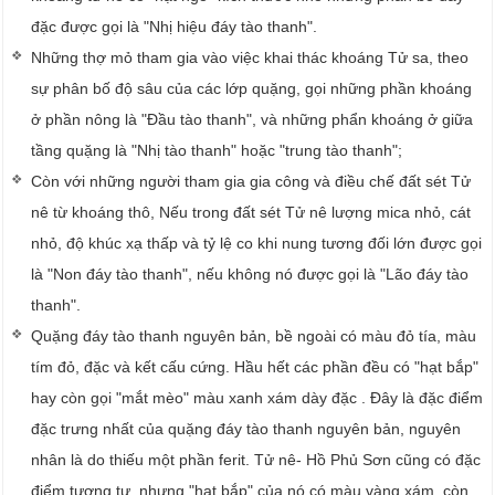
đặc được gọi là "Nhị hiệu đáy tào thanh".
Những thợ mỏ tham gia vào việc khai thác khoáng Tử sa, theo
sự phân bố độ sâu của các lớp quặng, gọi những phần khoáng
ở phần nông là "Đầu tào thanh", và những phẩn khoáng ở giữa
tầng quặng là "Nhị tào thanh" hoặc "trung tào thanh";
Còn với những người tham gia gia công và điều chế đất sét Tử
nê từ khoáng thô, Nếu trong đất sét Tử nê lượng mica nhỏ, cát
nhỏ, độ khúc xạ thấp và tỷ lệ co khi nung tương đối lớn được gọi
là "Non đáy tào thanh", nếu không nó được gọi là "Lão đáy tào
thanh".
Quặng đáy tào thanh nguyên bản, bề ngoài có màu đỏ tía, màu
tím đỏ, đặc và kết cấu cứng. Hầu hết các phần đều có "hạt bắp"
hay còn gọi "mắt mèo" màu xanh xám dày đặc . Đây là đặc điểm
đặc trưng nhất của quặng đáy tào thanh nguyên bản, nguyên
nhân là do thiếu một phần ferit. Tử nê- Hồ Phủ Sơn cũng có đặc
điểm tương tự, nhưng "hạt bắp" của nó có màu vàng xám, còn