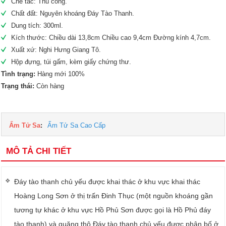
Chế tác: Thủ công.
Chất đất: Nguyên khoáng Đáy Tào Thanh.
Dung tích: 300ml.
Kích thước: Chiều dài 13,8cm Chiều cao 9,4cm Đường kính 4,7cm.
Xuất xứ: Nghi Hưng Giang Tô.
Hộp đựng, túi gấm, kèm giấy chứng thư.
Tình trạng:
Hàng mới 100%
Trạng thái:
Còn hàng
Ấm Tử Sa
:
Ấm Tử Sa Cao Cấp
MÔ TẢ CHI TIẾT
Đáy tào thanh chủ yếu được khai thác ở khu vực khai thác
Hoàng Long Sơn ở thị trấn Đinh Thục (một nguồn khoáng gần
tương tự khác ở khu vực Hồ Phủ Sơn được gọi là Hồ Phủ đáy
tào thanh) và quặng thô Đáy tào thanh chủ yếu được phân bố ở