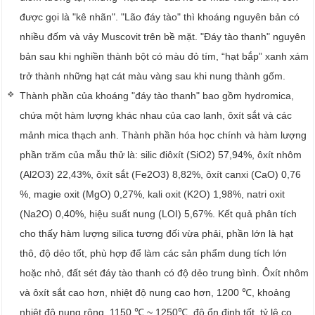
được gọi là "kê nhãn". "Lão đáy tào" thì khoáng nguyên bản có
nhiều đốm và vảy Muscovit trên bề mặt. "Đáy tào thanh" nguyên
bản sau khi nghiền thành bột có màu đỏ tím, “hạt bắp” xanh xám
trở thành những hạt cát màu vàng sau khi nung thành gốm.
Thành phần của khoáng "đáy tào thanh" bao gồm hydromica,
chứa một hàm lượng khác nhau của cao lanh, ôxít sắt và các
mảnh mica thạch anh. Thành phần hóa học chính và hàm lượng
phần trăm của mẫu thử là: silic điôxít (SiO2) 57,94%, ôxít nhôm
(Al2O3) 22,43%, ôxít sắt (Fe2O3) 8,82%, ôxít canxi (CaO) 0,76
%, magie oxit (MgO) 0,27%, kali oxit (K2O) 1,98%, natri oxit
(Na2O) 0,40%, hiệu suất nung (LOI) 5,67%. Kết quả phân tích
cho thấy hàm lượng silica tương đối vừa phải, phần lớn là hạt
thô, độ dẻo tốt, phù hợp để làm các sản phẩm dung tích lớn
hoặc nhỏ, đất sét đáy tào thanh có độ dẻo trung bình. Ôxít nhôm
và ôxít sắt cao hơn, nhiệt độ nung cao hơn, 1200 ℃, khoảng
nhiệt độ nung rộng, 1150 ℃ ~ 1250℃, độ ổn định tốt, tỷ lệ co