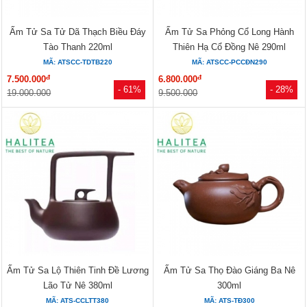
Ấm Tử Sa Tử Dã Thạch Biều Đáy
Ấm Tử Sa Phỏng Cổ Long Hành
Tào Thanh 220ml
Thiên Hạ Cổ Đồng Nê 290ml
MÃ: ATSCC-TDTB220
MÃ: ATSCC-PCCĐN290
đ
đ
7.500.000
6.800.000
- 61%
- 28%
19.000.000
9.500.000
Ấm Tử Sa Lộ Thiên Tinh Đề Lương
Ấm Tử Sa Thọ Đào Giáng Ba Nê
Lão Tử Nê 380ml
300ml
MÃ: ATS-CCLTT380
MÃ: ATS-TĐ300