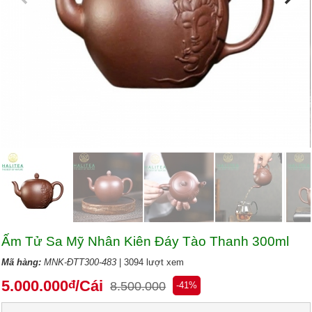
Ấm Tử Sa Mỹ Nhân Kiên Đáy Tào Thanh 300ml
Mã hàng:
MNK-ĐTT300-483
| 3094 lượt xem
5.000.000
/Cái
đ
8.500.000
-41%