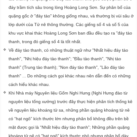
đáy trầm tích sâu trong lòng Hoàng Long Sơn. Sự phân bố của
quặng gốc ở "đáy tào" không giống nhau, và thường bị vùi sâu ở
lớp dưới của Tử nê thông thường. Các giếng số 4 và số 5 của
khu vực khai thác Hoàng Long Sơn ban đầu đều tạo ra "đáy tào
thanh, trong đó giếng số 4 là tốt nhất.
Về đáy tào thanh, có những thuật ngữ như "Nhất hiệu đáy tào
thanh", "Nhị hiệu đáy tào thanh"; "Đầu tào thanh", "Nhị tào
thanh" (Trung tào thanh); "Non đáy tào thanh", "Lão đáy tào
thanh" ... Do những cách gọi khác nhau nên dẫn đến có những
cách hiểu ​​khác nhau.
Khi Nhà máy Nguyên liệu Gốm Nghi Hưng (Nghi Hưng đào từ
nguyên liệu tổng xưởng) trước đây thực hiện phân tích thống kê
về nguyên liệu khoáng tử sa, những phần quặng khoáng tử nê
có “hạt ngô” kích thước lớn nhưng phân bố không đều trên bề
mặt được gọi là “Nhất hiệu đáy tào thanh”; Những phần quặng
khoáng tử nê có "hạt ngô" kích thước nhỏ nhưng phân bố dày