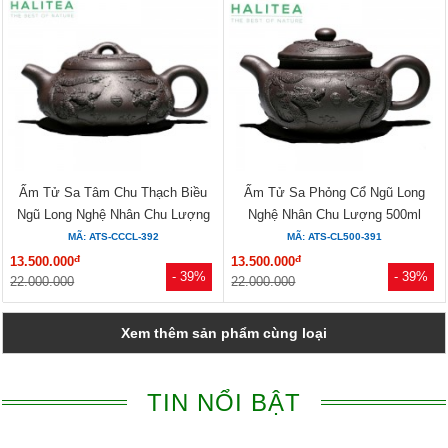
Ấm Tử Sa Tâm Chu Thạch Biều
Ấm Tử Sa Phỏng Cổ Ngũ Long
Ngũ Long Nghệ Nhân Chu Lượng
Nghệ Nhân Chu Lượng 500ml
280ml
MÃ: ATS-CCCL-392
MÃ: ATS-CL500-391
đ
đ
13.500.000
13.500.000
- 39%
- 39%
22.000.000
22.000.000
Xem thêm sản phẩm cùng loại
TIN NỔI BẬT