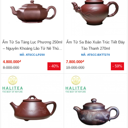
Ấm Tử Sa Tàng Lục Phương 250ml
Ấm Tử Sa Báo Xuân Trúc Tiết Đáy
– Nguyên Khoáng Lão Tử Nê Thủ...
Tào Thanh 270ml
MÃ: ATSCC-LP250
MÃ: ATSCC-BXTT270
đ
đ
4.800.000
7.800.000
- 40%
- 59%
8.000.000
19.000.000