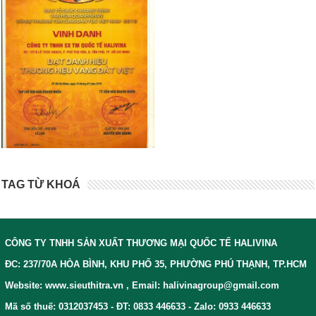
TAG TỪ KHOÁ
CÔNG TY TNHH SẢN XUẤT THƯƠNG MẠI QUỐC TẾ HALIVINA
ĐC: 237/70A HÒA BÌNH, KHU PHỐ 35, PHƯỜNG PHÚ THẠNH, TP.HCM
Website: www.sieuthitra.vn , Email: halivinagroup@gmail.com
Mã số thuế: 0312037453 - ĐT: 0833 446633 - Zalo: 0933 446633