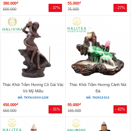
đ
đ
380.000
55.000
- 37%
- 27%
600.000
75.000
Thác Khói Trầm Hương Cô Gái Vác
Thác Khói Trầm Hương Cảnh Núi
Vò Mỹ Miều
Đá
MÃ: TKTH-CGVV-1228
MÃ: TK2013-513
đ
đ
450.000
95.000
- 31%
- 42%
650.000
165.000