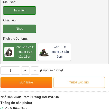
Màu sắc:
Tự nhiên
Chất liệu:
Nhựa
Kích thước (cm):
2D: Cao 26 x
Cao 19 x
ngang 19 x
ngang 25 sâu
sâu 13cm
9cm
(Chọn số lượng)
+
–
Nhà sản xuất:
Trầm Hương HALIWOOD
Thông tin sản phẩm:
Chất liệu:
Nhựa.