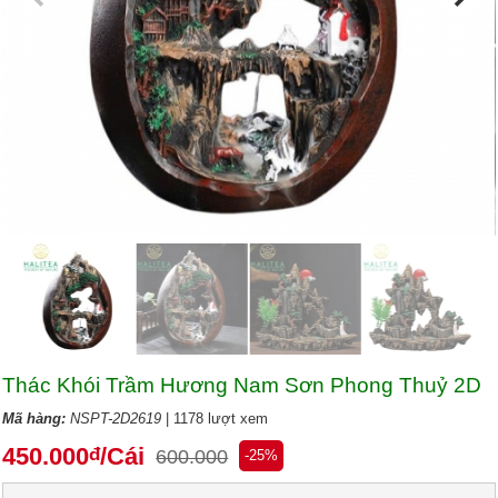
Thác Khói Trầm Hương Nam Sơn Phong Thuỷ 2D
Mã hàng:
NSPT-2D2619
| 1178 lượt xem
450.000
/Cái
đ
600.000
-25%