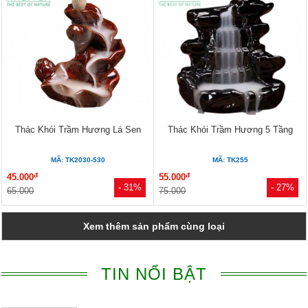
Thác Khói Trầm Hương Lá Sen
Thác Khói Trầm Hương 5 Tầng
MÃ: TK2030-530
MÃ: TK255
đ
đ
45.000
55.000
- 31%
- 27%
65.000
75.000
Xem thêm sản phẩm cùng loại
TIN NỔI BẬT