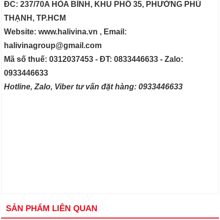
ĐC: 237/70A HÒA BÌNH, KHU PHỐ 35, PHƯỜNG PHÚ
THẠNH, TP.HCM
Website: www.halivina.vn , Email:
halivinagroup@gmail.com
Mã số thuế: 0312037453 - ĐT: 0833446633 - Zalo:
0933446633
Hotline, Zalo, Viber tư vấn đặt hàng: 0933446633
SẢN PHẨM LIÊN QUAN