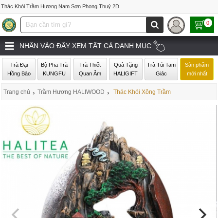
Thác Khói Trầm Hương Nam Sơn Phong Thuỷ 2D
0
NHẤN VÀO ĐÂY XEM TẤT CẢ DANH MỤC
Trà Đại
Bộ Pha Trà
Trà Thiết
Quà Tặng
Trà Túi Tam
Sản phẩm
Hồng Bào
KUNGFU
Quan Âm
HALIGIFT
Giác
mới nhất
Trang chủ
›
Trầm Hương HALIWOOD
›
Thác Khói Xông Trầm