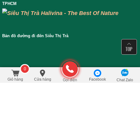
TPHCM
Bản đồ đường đi đến Siêu Thị Trà
0
450.000
/Cái
đ
Đặt mua
600.000
Giỏ hàng
Cửa hàng
Facebook
Gọi điện
Chat Zalo