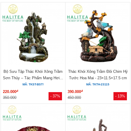
Bộ Sưu Tập Thác Khói Xông Trầm
Thác Khói Xông Trầm Đôi Chim Hỷ
Sơn Thủy – Tác Phẩm Mang Hơi...
Tước Hoa Mai - 23×11.5×17.5 cm
MÃ: TKST-BST!
MÃ: TKTH-23115
đ
đ
220.000
390.000
- 37%
- 13%
350.000
450.000