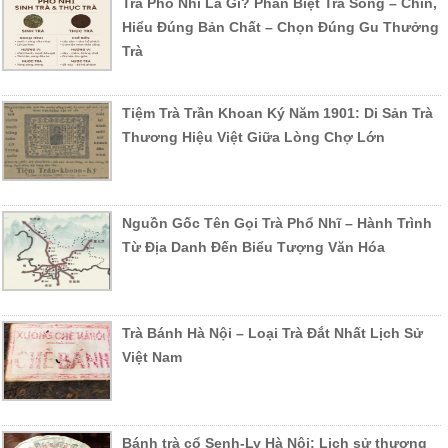
Trà Phổ Nhĩ Là Gì? Phân Biệt Trà Sống – Chín,
Hiểu Đúng Bản Chất – Chọn Đúng Gu Thưởng
Trà
Tiệm Trà Trần Khoan Ký Năm 1901: Di Sản Trà
Thương Hiệu Việt Giữa Lòng Chợ Lớn
Nguồn Gốc Tên Gọi Trà Phổ Nhĩ – Hành Trình
Từ Địa Danh Đến Biểu Tượng Văn Hóa
Trà Bánh Hà Nội – Loại Trà Đắt Nhất Lịch Sử
Việt Nam
Bánh trà cổ Senh-Ly Hà Nội: Lịch sử thương