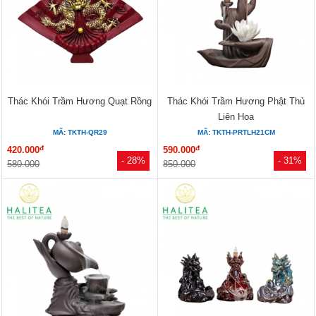
Thác Khói Trầm Hương Quạt Rồng
Thác Khói Trầm Hương Phật Thủ
Liên Hoa
MÃ: TKTH-QR29
MÃ: TKTH-PRTLH21CM
đ
đ
420.000
590.000
- 28%
- 31%
580.000
850.000