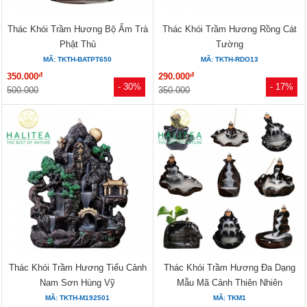
Thác Khói Trầm Hương Bộ Ấm Trà
Thác Khói Trầm Hương Rồng Cát
Phật Thủ
Tường
MÃ: TKTH-BATPT650
MÃ: TKTH-RDO13
đ
đ
350.000
290.000
- 30%
- 17%
500.000
350.000
Thác Khói Trầm Hương Tiểu Cảnh
Thác Khói Trầm Hương Đa Dạng
Nam Sơn Hùng Vỹ
Mẫu Mã Cảnh Thiên Nhiên
MÃ: TKTH-M192501
MÃ: TKM1