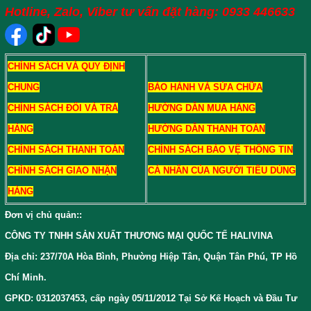
Hotline, Zalo, Viber tư vấn đặt hàng: 0933 446633
CHÍNH SÁCH VÀ QUY ĐỊNH
CHUNG
BẢO HÀNH VÀ SỬA CHỮA
CHÍNH SÁCH ĐỔI VÀ TRẢ
HƯỚNG DẪN MUA HÀNG
HÀNG
HƯỚNG DẪN THANH TOÁN
CHÍNH SÁCH THANH TOÁN
CHÍNH SÁCH BẢO VỆ THÔNG TIN
CHÍNH SÁCH GIAO NHẬN
CÁ NHÂN CỦA NGƯỜI TIÊU DÙNG
HÀNG
Đơn vị chủ quản:
:
CÔNG TY TNHH SẢN XUẤT THƯƠNG MẠI QUỐC TẾ HALIVINA
Địa chỉ: 237/70A Hòa Bình, Phường Hiệp Tân, Quận Tân Phú, TP Hồ
Chí Minh.
GPKD: 0312037453, cấp ngày 05/11/2012 Tại Sở Kế Hoạch và Đầu Tư