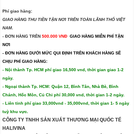
Phí giao hàng:
GIAO HÀNG THU TIỀN TẬN NƠI TRÊN TOÀN LÃNH THỔ VIỆT
NAM.​​
- ĐƠN HÀNG TRÊN
500.000 VNĐ
GIAO HÀNG MIỄN PHÍ TẬN
NƠI
- ĐƠN HÀNG DƯỚI MỨC QUI ĐỊNH TRÊN
KHÁCH HÀNG SẼ
CHỊU PHÍ GIAO HÀNG:
- Nội thành Tp. HCM phí giao 16,500 vnd, thời gian giao 1-2
ngày.
- Ngoại thành Tp. HCM: Quận 12, Bình Tân, Nhà Bè, Bình
Chánh, Hốc Môn, Củ Chi phí 30,000 vnd, thời gian 1-2 ngày.
- Liên tỉnh phí giao 33,000vnd - 35,000vnd, thời gian 1- 5 ngày
tuỳ khu vực.
CÔNG TY TNHH SẢN XUẤT THƯƠNG MẠI QUỐC TẾ
HALIVINA