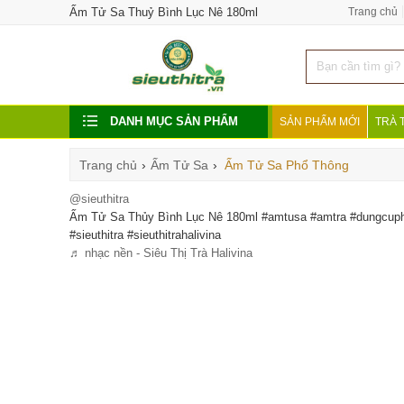
Ấm Tử Sa Thuỷ Bình Lục Nê 180ml
Trang chủ
DANH MỤC SẢN PHẨM
SẢN PHẨM MỚI
TRÀ 
Trang chủ
›
Ấm Tử Sa
›
Ấm Tử Sa Phổ Thông
@sieuthitra
Ấm Tử Sa Thủy Bình Lục Nê 180ml #amtusa #amtra #dungcuph
#sieuthitra #sieuthitrahalivina
♬ nhạc nền - Siêu Thị Trà Halivina