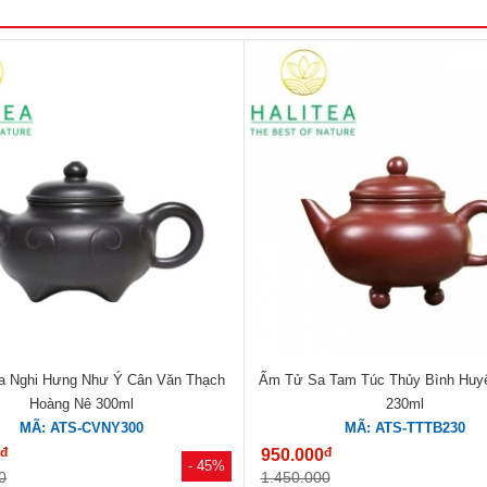
 Nghi Hưng Như Ý Cân Văn Thạch
Ấm Tử Sa Tam Túc Thủy Bình Huyế
Hoàng Nê 300ml
230ml
MÃ: ATS-CVNY300
MÃ: ATS-TTTB230
đ
đ
0
950.000
- 45%
0
1.450.000