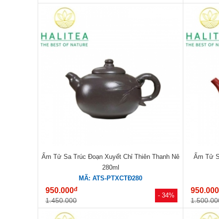
Ấm Tử Sa Trúc Đoạn Xuyết Chỉ Thiên Thanh Nê
Ấm Tử S
280ml
MÃ: ATS-PTXCTĐ280
đ
950.000
950.00
- 34%
1.450.000
1.500.00