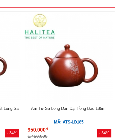
t Long Sa
Ấm Tử Sa Long Đán Đại Hồng Bào 185ml
MÃ: ATS-LĐ185
đ
950.000
- 34%
- 34%
1.450.000