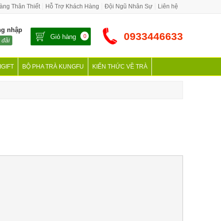
àng Thân Thiết
Hỗ Trợ Khách Hàng
Đội Ngũ Nhân Sự
Liên hệ
ng nhập
0933446633
Giỏ hàng
0
 đãi
IGIFT
BỘ PHA TRÀ KUNGFU
KIẾN THỨC VỀ TRÀ