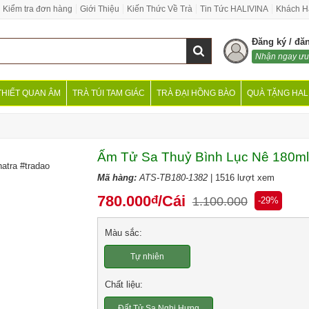
Kiểm tra đơn hàng
Giới Thiệu
Kiến Thức Về Trà
Tin Tức HALIVINA
Khách H
Đăng ký / đă
Nhận ngay ưu
THIẾT QUAN ÂM
TRÀ TÚI TAM GIÁC
TRÀ ĐẠI HỒNG BÀO
QUÀ TẶNG HAL
Ấm Tử Sa Thuỷ Bình Lục Nê 180ml
atra #tradao
Mã hàng:
ATS-TB180-1382
| 1516 lượt xem
780.000
/Cái
đ
1.100.000
-29%
Màu sắc:
Tự nhiên
Chất liệu:
Đất Tử Sa Nghi Hưng