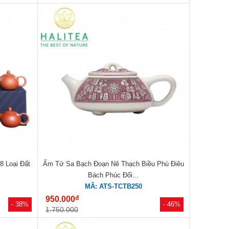
8 Loại Đất
Ấm Tử Sa Bạch Đoạn Nê Thạch Biều Phù Điêu
Bách Phúc Đổi...
MÃ: ATS-TCTB250
đ
950.000
- 38%
- 46%
1.750.000