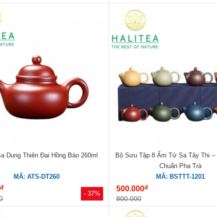
a Dung Thiên Đại Hồng Bào 260ml
Bộ Sưu Tập 8 Ấm Tử Sa Tây Thi – 
Chuẩn Pha Trà
MÃ: ATS-DT260
MÃ: BSTTT-1201
đ
đ
0
500.000
- 37%
0
800.000