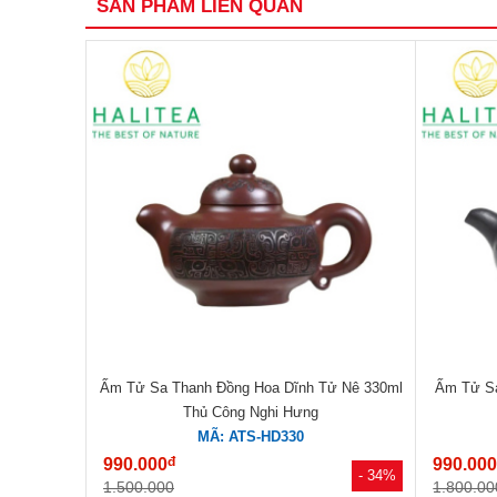
SẢN PHẨM LIÊN QUAN
Ấm Tử Sa Thanh Đồng Hoa Dĩnh Tử Nê 330ml
Ấm Tử Sa
Thủ Công Nghi Hưng
MÃ: ATS-HD330
đ
990.000
990.00
- 34%
1.500.000
1.800.00