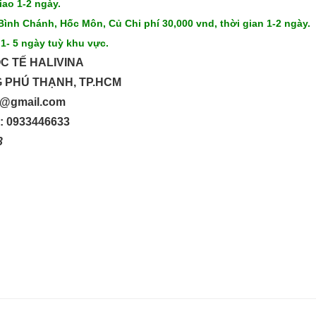
iao 1-2 ngày.
Bình Chánh, Hốc Môn, Củ Chi phí 30,000 vnd, thời gian 1-2 ngày.
 1- 5 ngày tuỳ khu vực.
C TẾ HALIVINA
G PHÚ THẠNH, TP.HCM
up@gmail.com
o: 0933446633
33