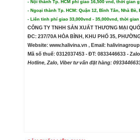
- Nội thành Tp. HCM phí giao 16,500 vnd, thời gian g
- Ngoại thành Tp. HCM: Quận 12, Bình Tân, Nhà Bè, 
- Liên tỉnh phí giao 33,000vnd - 35,000vnd, thời gian
CÔNG TY TNHH SẢN XUẤT THƯƠNG MẠI QUỐ
ĐC: 237/70A HÒA BÌNH, KHU PHỐ 35, PHƯỜN
Website: www.halivina.vn , Email: halivinagro
Mã số thuế: 0312037453 - ĐT: 0833446633 - Zal
Hotline, Zalo, Viber tư vấn đặt hàng: 09334466