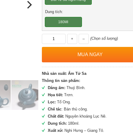
Dung tích:
180Ml
(Chọn số lượng)
+
–
Nhà sản xuất:
Ấm Tử Sa
Thông tin sản phẩm:
Dáng ấm:
Thuỷ Bình.
Họa tiết:
Trơn.
Lọc:
Tổ Ong.
Chế tác
: Bán thủ công.
Chất đất:
Nguyên khoáng Lục Nê.
Dung tích:
180ml.
Xuất xứ:
Nghi Hưng – Giang Tô.