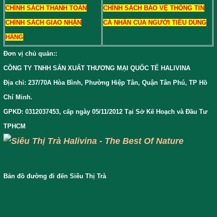
CHÍNH SÁCH THANH TOÁN
CHÍNH SÁCH BẢO VỆ THÔNG TIN
CHÍNH SÁCH GIAO NHẬN
CÁ NHÂN CỦA NGƯỜI TIÊU DÙNG
HÀNG
Đơn vị chủ quản:
:
CÔNG TY TNHH SẢN XUẤT THƯƠNG MẠI QUỐC TẾ HALIVINA
Địa chỉ: 237/70A Hòa Bình, Phường Hiệp Tân, Quận Tân Phú, TP Hồ
Chí Minh.
GPKD: 0312037453, cấp ngày 05/11/2012 Tại Sở Kế Hoạch và Đầu Tư
TPHCM
Bản đồ đường đi đến Siêu Thị Trà