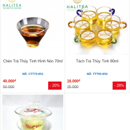
Chén Trà Thủy Tinh Hình Nón 70ml
Tách Trà Thủy Tinh 80ml
MÃ: CTT70-851
MÃ: TTT90-850
đ
đ
40.000
18.000
- 20%
- 28%
50.000
25.000