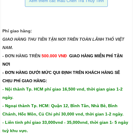
Xem thêm các mẫu Chén Trà Thủy Tinh
Phí giao hàng:
GIAO HÀNG THU TIỀN TẬN NƠI TRÊN TOÀN LÃNH THỔ VIỆT
NAM.​​
- ĐƠN HÀNG TRÊN
500.000 VNĐ
GIAO HÀNG MIỄN PHÍ TẬN
NƠI
- ĐƠN HÀNG DƯỚI MỨC QUI ĐỊNH TRÊN
KHÁCH HÀNG SẼ
CHỊU PHÍ GIAO HÀNG:
- Nội thành Tp. HCM phí giao 16,500 vnd, thời gian giao 1-2
ngày.
- Ngoại thành Tp. HCM: Quận 12, Bình Tân, Nhà Bè, Bình
Chánh, Hốc Môn, Củ Chi phí 30,000 vnd, thời gian 1-2 ngày.
- Liên tỉnh phí giao 33,000vnd - 35,000vnd, thời gian 1- 5 ngày
tuỳ khu vực.