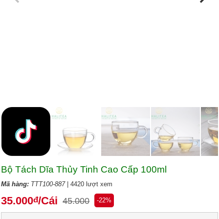
Bộ Tách Dĩa Thủy Tinh Cao Cấp 100ml
Mã hàng:
TTT100-887
| 4420 lượt xem
35.000
/Cái
đ
45.000
-22%