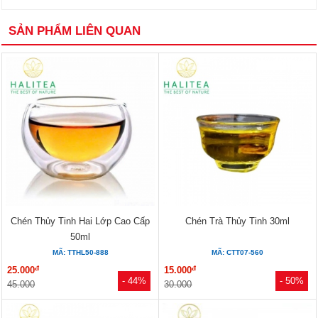
SẢN PHẨM LIÊN QUAN
Chén Thủy Tinh Hai Lớp Cao Cấp
Chén Trà Thủy Tinh 30ml
50ml
MÃ: TTHL50-888
MÃ: CTT07-560
đ
đ
25.000
15.000
- 44%
- 50%
45.000
30.000