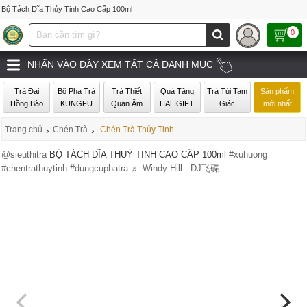
Bộ Tách Dĩa Thủy Tinh Cao Cấp 100ml
0
NHẤN VÀO ĐÂY XEM TẤT CẢ DANH MỤC
Trà Đại
Bộ Pha Trà
Trà Thiết
Quà Tặng
Trà Túi Tam
Sản phẩm
Hồng Bào
KUNGFU
Quan Âm
HALIGIFT
Giác
mới nhất
Trang chủ
›
Chén Trà
›
Chén Trà Thủy Tinh
@sieuthitra
BỘ TÁCH DĨA THUỶ TINH CAO CẤP 100ml
#xuhuong
#chentrathuytinh
#dungcuphatra
♬ Windy Hill - DJ飞碟