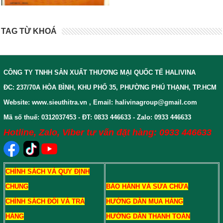
TAG TỪ KHOÁ
CÔNG TY TNHH SẢN XUẤT THƯƠNG MẠI QUỐC TẾ HALIVINA
ĐC: 237/70A HÒA BÌNH, KHU PHỐ 35, PHƯỜNG PHÚ THẠNH, TP.HCM
Website: www.sieuthitra.vn , Email: halivinagroup@gmail.com
Mã số thuế: 0312037453 - ĐT: 0833 446633 - Zalo: 0933 446633
Hotline, Zalo, Viber tư vấn đặt hàng: 0933 446633
CHÍNH SÁCH VÀ QUY ĐỊNH
CHUNG
BẢO HÀNH VÀ SỬA CHỮA
CHÍNH SÁCH ĐỔI VÀ TRẢ
HƯỚNG DẪN MUA HÀNG
HÀNG
HƯỚNG DẪN THANH TOÁN