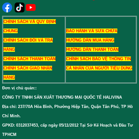
CHÍNH SÁCH VÀ QUY ĐỊNH
CHUNG
BẢO HÀNH VÀ SỬA CHỮA
CHÍNH SÁCH ĐỔI VÀ TRẢ
HƯỚNG DẪN MUA HÀNG
HÀNG
HƯỚNG DẪN THANH TOÁN
CHÍNH SÁCH THANH TOÁN
CHÍNH SÁCH BẢO VỆ THÔNG TIN
CHÍNH SÁCH GIAO NHẬN
CÁ NHÂN CỦA NGƯỜI TIÊU DÙNG
HÀNG
Đơn vị chủ quản:
:
CÔNG TY TNHH SẢN XUẤT THƯƠNG MẠI QUỐC TẾ HALIVINA
Địa chỉ: 237/70A Hòa Bình, Phường Hiệp Tân, Quận Tân Phú, TP Hồ
Chí Minh.
GPKD: 0312037453, cấp ngày 05/11/2012 Tại Sở Kế Hoạch và Đầu Tư
TPHCM