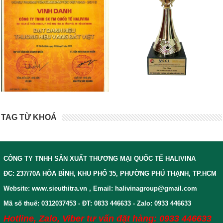
TAG TỪ KHOÁ
CÔNG TY TNHH SẢN XUẤT THƯƠNG MẠI QUỐC TẾ HALIVINA
ĐC: 237/70A HÒA BÌNH, KHU PHỐ 35, PHƯỜNG PHÚ THẠNH, TP.HCM
Website: www.sieuthitra.vn , Email: halivinagroup@gmail.com
Mã số thuế: 0312037453 - ĐT: 0833 446633 - Zalo: 0933 446633
Hotline, Zalo, Viber tư vấn đặt hàng: 0933 446633