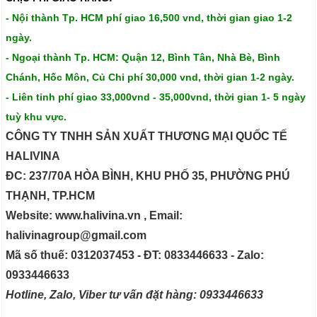
- Nội thành Tp. HCM phí giao 16,500 vnd, thời gian giao 1-2
ngày.
- Ngoại thành Tp. HCM: Quận 12, Bình Tân, Nhà Bè, Bình
Chánh, Hốc Môn, Củ Chi phí 30,000 vnd, thời gian 1-2 ngày.
- Liên tỉnh phí giao 33,000vnd - 35,000vnd, thời gian 1- 5 ngày
tuỳ khu vực.
CÔNG TY TNHH SẢN XUẤT THƯƠNG MẠI QUỐC TẾ
HALIVINA
ĐC: 237/70A HÒA BÌNH, KHU PHỐ 35, PHƯỜNG PHÚ
THẠNH, TP.HCM
Website: www.halivina.vn , Email:
halivinagroup@gmail.com
Mã số thuế: 0312037453 - ĐT: 0833446633 - Zalo:
0933446633
Hotline, Zalo, Viber tư vấn đặt hàng: 0933446633