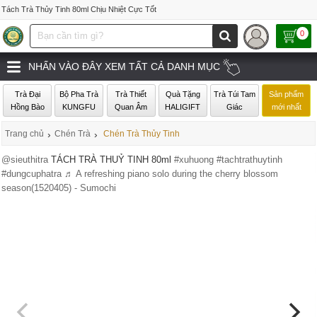
Tách Trà Thủy Tinh 80ml Chịu Nhiệt Cực Tốt
0
NHẤN VÀO ĐÂY XEM TẤT CẢ DANH MỤC
Trà Đại
Bộ Pha Trà
Trà Thiết
Quà Tặng
Trà Túi Tam
Sản phẩm
Hồng Bào
KUNGFU
Quan Âm
HALIGIFT
Giác
mới nhất
Trang chủ
›
Chén Trà
›
Chén Trà Thủy Tinh
@sieuthitra
TÁCH TRÀ THUỶ TINH 80ml
#xuhuong
#tachtrathuytinh
#dungcuphatra
♬ A refreshing piano solo during the cherry blossom
season(1520405) - Sumochi