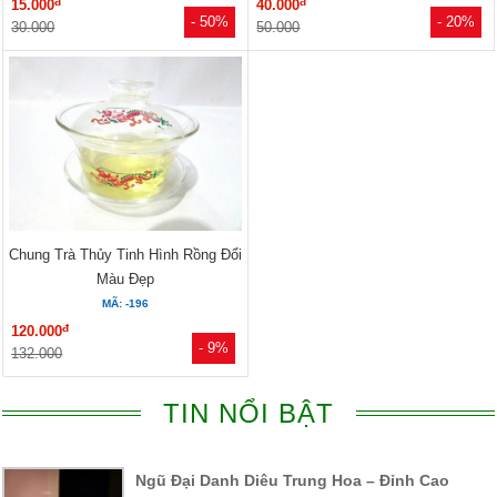
đ
đ
15.000
40.000
- 50%
- 20%
30.000
50.000
Chung Trà Thủy Tinh Hình Rồng Đổi
Màu Đẹp
MÃ: -196
đ
120.000
- 9%
132.000
TIN NỔI BẬT
Ngũ Đại Danh Diêu Trung Hoa – Đỉnh Cao