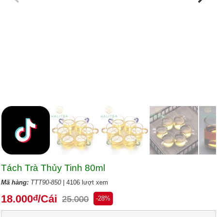
Tách Trà Thủy Tinh 80ml
Mã hàng:
TTT90-850
| 4106 lượt xem
18.000
/Cái
đ
25.000
-28%