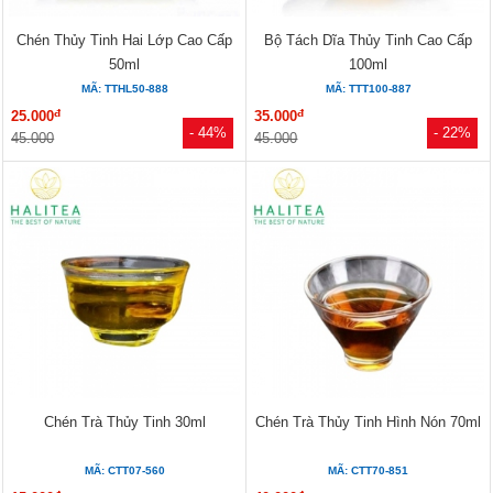
Chén Thủy Tinh Hai Lớp Cao Cấp
Bộ Tách Dĩa Thủy Tinh Cao Cấp
50ml
100ml
MÃ: TTHL50-888
MÃ: TTT100-887
đ
đ
25.000
35.000
- 44%
- 22%
45.000
45.000
Chén Trà Thủy Tinh 30ml
Chén Trà Thủy Tinh Hình Nón 70ml
MÃ: CTT07-560
MÃ: CTT70-851