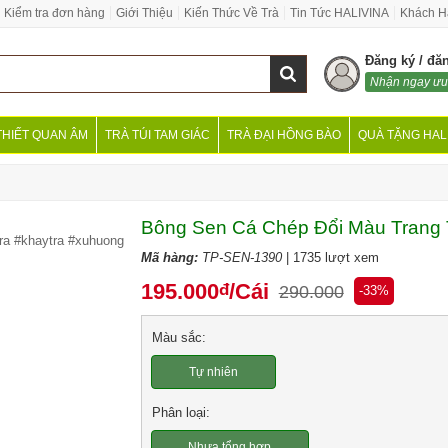
Kiểm tra đơn hàng
Giới Thiệu
Kiến Thức Về Trà
Tin Tức HALIVINA
Khách H
Đăng ký / đă
Nhận ngay ưu
THIẾT QUAN ÂM
TRÀ TÚI TAM GIÁC
TRÀ ĐẠI HỒNG BÀO
QUÀ TẶNG HAL
Bông Sen Cá Chép Đổi Màu Trang T
ra
#khaytra
#xuhuong
Mã hàng:
TP-SEN-1390
| 1735 lượt xem
195.000
/Cái
đ
290.000
-33%
Màu sắc:
Tự nhiên
Phân loại:
Nhựa tổng hợp