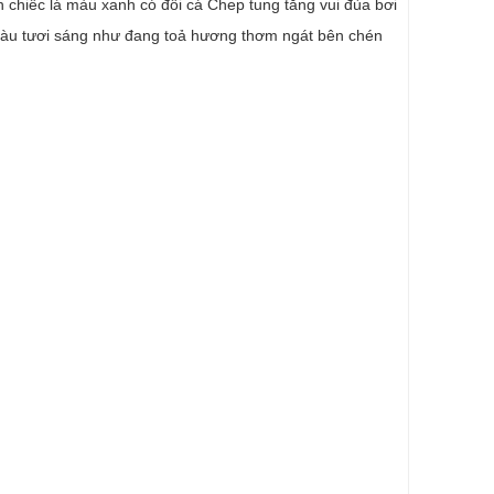
 chiếc lá màu xanh có đôi cá Chep tung tăng vui đùa bơi
ổi màu tươi sáng như đang toả hương thơm ngát bên chén