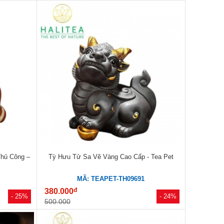
Thủ Công –
Tỳ Hưu Tử Sa Vẽ Vàng Cao Cấp - Tea Pet
MÃ: TEAPET-TH09691
đ
380.000
- 25%
- 24%
500.000