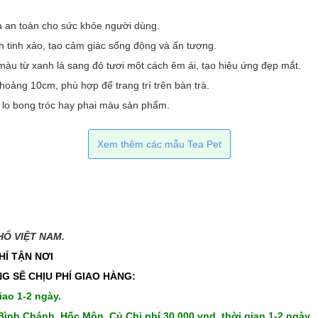
à an toàn cho sức khỏe người dùng.
h tinh xảo, tạo cảm giác sống động và ấn tượng.
àu từ xanh lá sang đỏ tươi một cách êm ái, tạo hiệu ứng đẹp mắt.
oảng 10cm, phù hợp để trang trí trên bàn trà.
 lo bong tróc hay phai màu sản phẩm.
Xem thêm các mẫu Tea Pet
 VIỆT NAM.​​
HÍ TẬN NƠI
G SẼ CHỊU PHÍ GIAO HÀNG:
iao 1-2 ngày.
Bình Chánh, Hốc Môn, Củ Chi phí 30,000 vnd, thời gian 1-2 ngày.