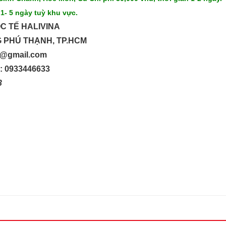
 1- 5 ngày tuỳ khu vực.
C TẾ HALIVINA
G PHÚ THẠNH, TP.HCM
up@gmail.com
o: 0933446633
33