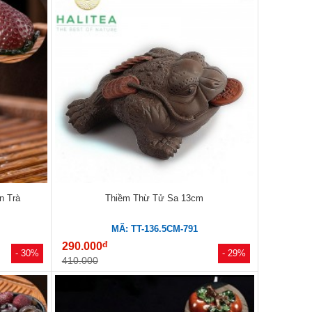
n Trà
Thiềm Thừ Tử Sa 13cm
MÃ: TT-136.5CM-791
đ
290.000
- 30%
- 29%
410.000