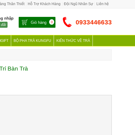
àng Thân Thiết
Hỗ Trợ Khách Hàng
Đội Ngũ Nhân Sự
Liên hệ
ng nhập
0933446633
Giỏ hàng
0
 đãi
IGIFT
BỘ PHA TRÀ KUNGFU
KIẾN THỨC VỀ TRÀ
rí Bàn Trà