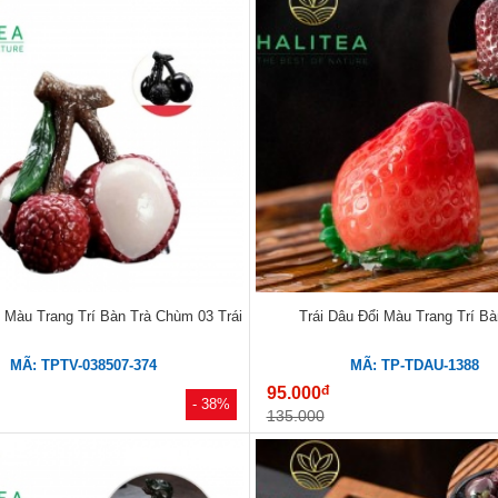
i Màu Trang Trí Bàn Trà Chùm 03 Trái
Trái Dâu Đổi Màu Trang Trí Bà
MÃ: TPTV-038507-374
MÃ: TP-TDAU-1388
đ
95.000
- 38%
135.000