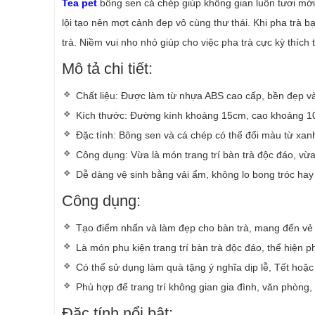
Tea pet
bông sen cá chép giúp không gian luôn tươi mới
lội tạo nên mợt cảnh đẹp vô cùng thư thái. Khi pha trà 
trà. Niềm vui nho nhỏ giúp cho việc pha trà cực kỳ thích 
Mô tả chi tiết:
Chất liệu: Được làm từ nhựa ABS cao cấp, bền đẹp v
Kích thước: Đường kính khoảng 15cm, cao khoảng 10cm
Đặc tính: Bông sen và cá chép có thể đổi màu từ xanh
Công dụng: Vừa là món trang trí bàn trà độc đáo, vừa
Dễ dàng vệ sinh bằng vải ẩm, không lo bong tróc hay
Công dụng:
Tạo điểm nhấn và làm đẹp cho bàn trà, mang đến vẻ s
Là món phụ kiện trang trí bàn trà độc đáo, thể hiện 
Có thể sử dụng làm quà tặng ý nghĩa dịp lễ, Tết hoặc 
Phù hợp để trang trí không gian gia đình, văn phòng
Đặc tính nổi bật: