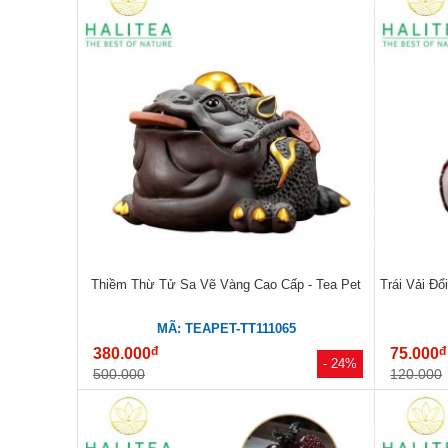
Thiềm Thừ Tử Sa Vẽ Vàng Cao Cấp - Tea Pet
Trái Vải Đổ
MÃ: TEAPET-TT111065
đ
đ
380.000
75.000
- 24%
500.000
120.000