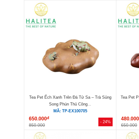
Tea Pet Ếch Xanh Trên Đá Tử Sa – Trà Sủng
Tea Pet P
Song Phún Thủ Công...
MÃ: TP-EX100705
đ
650.000
480.00
- 24%
850.000
650.000