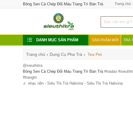
Bông Sen Cá Chép Đổi Màu Trang Trí Bàn Trà
Trang chủ
DANH MỤC SẢN PHẨM
SẢN PHẨM MỚI
TRÀ 
Trang chủ
›
Dụng Cụ Pha Trà
›
Tea Pet
@sieuthitra
Bông Sen Cá Chép Đổi Màu Trang Trí Bàn Trà
#tradao
#sieuthit
#trangtri
♬ nhạc nền - Siêu Thị Trà Halivina - Siêu Thị Trà Halivina