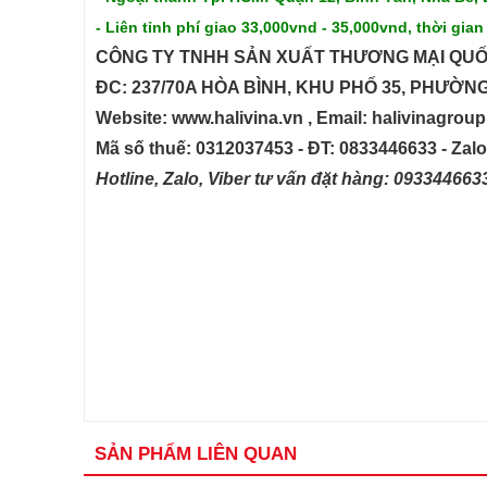
- Liên tỉnh phí giao 33,000vnd - 35,000vnd, thời gian
CÔNG TY TNHH SẢN XUẤT THƯƠNG MẠI QUỐ
ĐC: 237/70A HÒA BÌNH, KHU PHỐ 35, PHƯỜN
Website: www.halivina.vn , Email: halivinagro
Mã số thuế: 0312037453 - ĐT: 0833446633 - Zal
Hotline, Zalo, Viber tư vấn đặt hàng: 09334466
SẢN PHẨM LIÊN QUAN