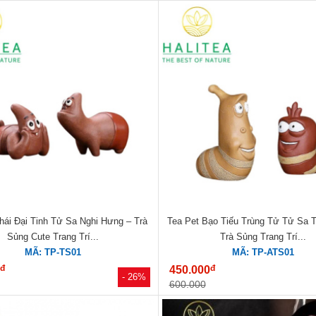
hái Đại Tinh Tử Sa Nghi Hưng – Trà
Tea Pet Bạo Tiếu Trùng Tử Tử Sa 
Sủng Cute Trang Trí...
Trà Sủng Trang Trí...
MÃ: TP-TS01
MÃ: TP-ATS01
đ
đ
0
450.000
- 26%
600.000