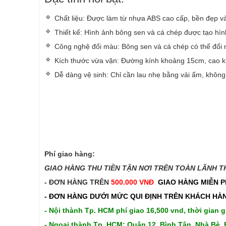
Chất liệu: Được làm từ nhựa ABS cao cấp, bền đẹp v
Thiết kế: Hình ảnh bông sen và cá chép được tạo hìn
Công nghệ đổi màu: Bông sen và cá chép có thể đổi m
Kích thước vừa vặn: Đường kính khoảng 15cm, cao kh
Dễ dàng vệ sinh: Chỉ cần lau nhẹ bằng vải ẩm, không
Phí giao hàng:
GIAO HÀNG THU TIỀN TẬN NƠI TRÊN TOÀN LÃNH THỔ
- ĐƠN HÀNG TRÊN
500.000 VNĐ
GIAO HÀNG MIỄN P
- ĐƠN HÀNG DƯỚI MỨC QUI ĐỊNH TRÊN
KHÁCH HÀN
- Nội thành Tp. HCM phí giao 16,500 vnd, thời gian g
- Ngoại thành Tp. HCM: Quận 12, Bình Tân, Nhà Bè, 