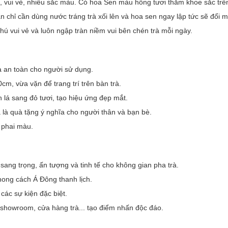
, vui vẻ, nhiều sắc màu. Có hoa Sen màu hồng tươi thắm khoe sắc trên
bạn chỉ cần dùng nước tráng trà xối lên và hoa sen ngay lập tức sẽ đ
thú vui vẻ và luôn ngập tràn niềm vui bên chén trà mỗi ngày.
à an toàn cho người sử dụng.
, vừa vặn để trang trí trên bàn trà.
 lá sang đỏ tươi, tạo hiệu ứng đẹp mắt.
 là quà tặng ý nghĩa cho người thân và bạn bè.
 phai màu.
ang trọng, ấn tượng và tinh tế cho không gian pha trà.
phong cách Á Đông thanh lịch.
các sự kiện đặc biệt.
, showroom, cửa hàng trà... tạo điểm nhấn độc đáo.