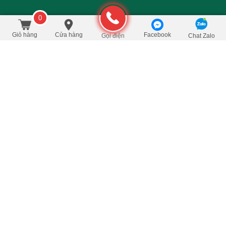
0
295.000
/Cái
đ
Đặt mua
420.000
Giỏ hàng
Cửa hàng
Facebook
Gọi điện
Chat Zalo