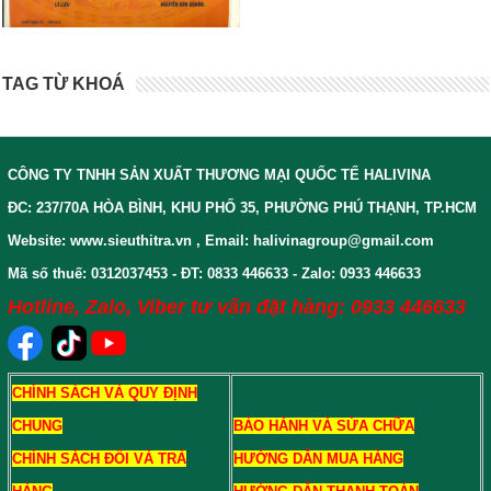
TAG TỪ KHOÁ
CÔNG TY TNHH SẢN XUẤT THƯƠNG MẠI QUỐC TẾ HALIVINA
ĐC: 237/70A HÒA BÌNH, KHU PHỐ 35, PHƯỜNG PHÚ THẠNH, TP.HCM
Website: www.sieuthitra.vn , Email: halivinagroup@gmail.com
Mã số thuế: 0312037453 - ĐT: 0833 446633 - Zalo: 0933 446633
Hotline, Zalo, Viber tư vấn đặt hàng: 0933 446633
CHÍNH SÁCH VÀ QUY ĐỊNH
CHUNG
BẢO HÀNH VÀ SỬA CHỮA
CHÍNH SÁCH ĐỔI VÀ TRẢ
HƯỚNG DẪN MUA HÀNG