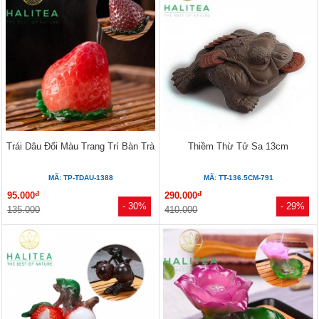
Trái Dâu Đổi Màu Trang Trí Bàn Trà
Thiềm Thừ Tử Sa 13cm
MÃ: TP-TDAU-1388
MÃ: TT-136.5CM-791
đ
đ
95.000
290.000
- 30%
- 29%
135.000
410.000