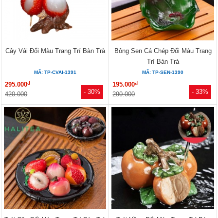
Cây Vải Đổi Màu Trang Trí Bàn Trà
Bông Sen Cá Chép Đổi Màu Trang
Trí Bàn Trà
MÃ: TP-CVAI-1391
MÃ: TP-SEN-1390
đ
đ
295.000
195.000
- 30%
- 33%
420.000
290.000