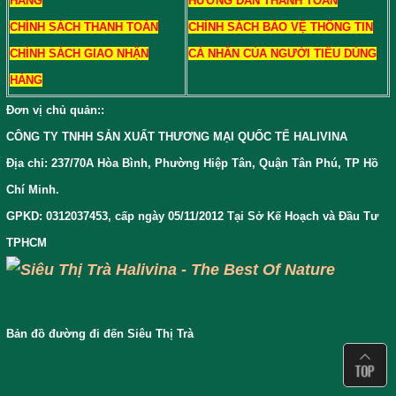
HÀNG
HƯỚNG DẪN THANH TOÁN
CHÍNH SÁCH THANH TOÁN
CHÍNH SÁCH BẢO VỆ THÔNG TIN
CHÍNH SÁCH GIAO NHẬN
CÁ NHÂN CỦA NGƯỜI TIÊU DÙNG
HÀNG
Đơn vị chủ quản:
:
CÔNG TY TNHH SẢN XUẤT THƯƠNG MẠI QUỐC TẾ HALIVINA
Địa chỉ: 237/70A Hòa Bình, Phường Hiệp Tân, Quận Tân Phú, TP Hồ
Chí Minh.
GPKD: 0312037453, cấp ngày 05/11/2012 Tại Sở Kế Hoạch và Đầu Tư
TPHCM
Bản đồ đường đi đến Siêu Thị Trà