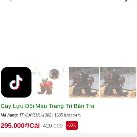
Cây Lựu Đổi Màu Trang Trí Bàn Trà
Mã hàng:
TP-CAYLUU-1392
| 1605 lượt xem
295.000
/Cái
đ
420.000
-30%