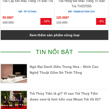
Trái Cây Đổi Màu Trang Trí Bàn Trà
Trái Hồng Đổi Màu Trang Trí Bàn
Trà TV037555
MÃ: TP-TCTH01
MÃ: THDM-037555-376
đ
đ
99.000
120.000
- 34%
- 9%
150.000
132.000
Xem thêm sản phẩm cùng loại
TIN NỔI BẬT
Ngũ Đại Danh Diêu Trung Hoa – Đỉnh Cao
Nghệ Thuật Gốm Sứ Thời Tống
Trà Thủy Tiên là gì? Vì sao Trà Thuỷ Tiên
được xem là linh hồn của Nham Trà Vũ Di?