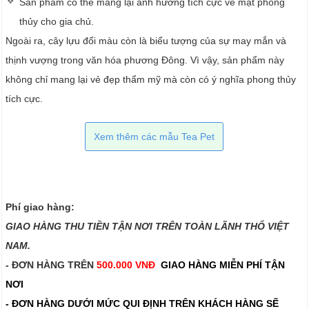
Sản phẩm có thể mang lại ảnh hưởng tích cực về mặt phong
thủy cho gia chủ.
Ngoài ra, cây lựu đổi màu còn là biểu tượng của sự may mắn và
thịnh vượng trong văn hóa phương Đông. Vì vậy, sản phẩm này
không chỉ mang lại vẻ đẹp thẩm mỹ mà còn có ý nghĩa phong thủy
tích cực.
Xem thêm các mẫu Tea Pet
Phí giao hàng:
GIAO HÀNG THU TIỀN TẬN NƠI TRÊN TOÀN LÃNH THỔ VIỆT
NAM.​​
- ĐƠN HÀNG TRÊN
500.000 VNĐ
GIAO HÀNG MIỄN PHÍ TẬN
NƠI
- ĐƠN HÀNG DƯỚI MỨC QUI ĐỊNH TRÊN
KHÁCH HÀNG SẼ