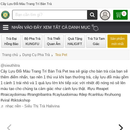
Cây Lựu Đổi Màu Trang Trí Bàn Trà
0
NHẤN VÀO ĐÂY XEM TẤT CẢ DANH MỤC
Trà Đại
Bộ Pha Trà
Trà Thiết
Quà Tặng
Trà Túi Tam
Sản phẩm
Hồng Bào
KUNGFU
Quan Âm
HALIGIFT
Giác
mới nhất
Trang chủ
›
Dụng Cụ Pha Trà
›
Tea Pet
@sieuthitra
Cây Lựu Đổi Màu Trang Trí Bàn Trà Pet tea sẽ giúp cho bàn trà của bạn sẽ
thêm điểm nhấn, tạo nên 1 thú vui khi bạn thưởng trà, cây lựu đổi màu gồm
1 cành 1 trái nhỏ và 1 quả lựu lớn khi tiếp xúc với nhiệt độ nóng nó sẽ lên
màu tạo cho chúng ta cảm giác như cành lựu thật. #lựu #teapet
#traicaydoimau #trangtribantra #cayluudoimau #dep #canhluu #xuhuong
#viral #tiktokshop
♬ nhạc nền - Siêu Thị Trà Halivina