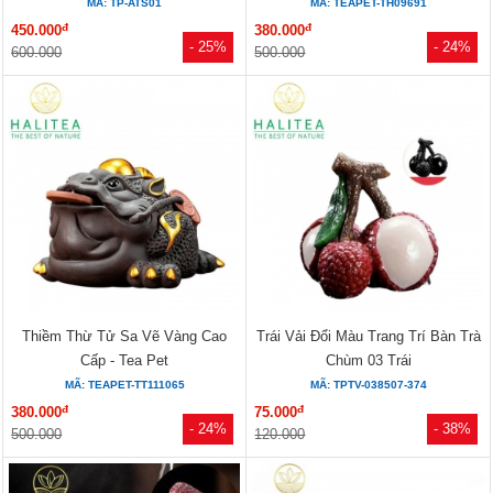
MÃ: TP-ATS01
MÃ: TEAPET-TH09691
đ
đ
450.000
380.000
- 25%
- 24%
600.000
500.000
Thiềm Thừ Tử Sa Vẽ Vàng Cao
Trái Vải Đổi Màu Trang Trí Bàn Trà
Cấp - Tea Pet
Chùm 03 Trái
MÃ: TEAPET-TT111065
MÃ: TPTV-038507-374
đ
đ
380.000
75.000
- 24%
- 38%
500.000
120.000