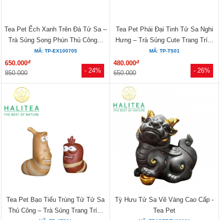
Tea Pet Ếch Xanh Trên Đá Tử Sa –
Tea Pet Phái Đại Tinh Tử Sa Nghi
Trà Sủng Song Phún Thủ Công...
Hưng – Trà Sủng Cute Trang Trí...
MÃ: TP-EX100705
MÃ: TP-TS01
đ
đ
650.000
480.000
- 24%
- 26%
850.000
650.000
Tea Pet Bạo Tiếu Trùng Tử Tử Sa
Tỳ Hưu Tử Sa Vẽ Vàng Cao Cấp -
Thủ Công – Trà Sủng Trang Trí...
Tea Pet