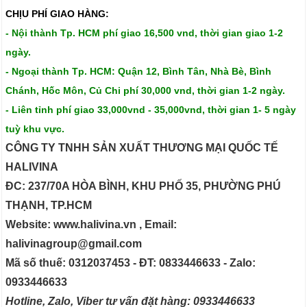
CHỊU PHÍ GIAO HÀNG:
- Nội thành Tp. HCM phí giao 16,500 vnd, thời gian giao 1-2
ngày.
- Ngoại thành Tp. HCM: Quận 12, Bình Tân, Nhà Bè, Bình
Chánh, Hốc Môn, Củ Chi phí 30,000 vnd, thời gian 1-2 ngày.
- Liên tỉnh phí giao 33,000vnd - 35,000vnd, thời gian 1- 5 ngày
tuỳ khu vực.
CÔNG TY TNHH SẢN XUẤT THƯƠNG MẠI QUỐC TẾ
HALIVINA
ĐC: 237/70A HÒA BÌNH, KHU PHỐ 35, PHƯỜNG PHÚ
THẠNH, TP.HCM
Website: www.halivina.vn , Email:
halivinagroup@gmail.com
Mã số thuế: 0312037453 - ĐT: 0833446633 - Zalo:
0933446633
Hotline, Zalo, Viber tư vấn đặt hàng: 0933446633