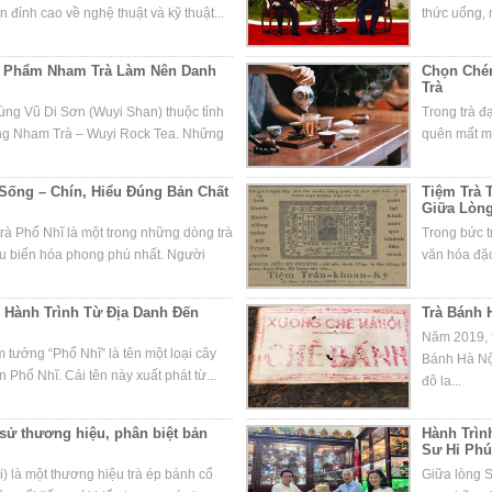
 đỉnh cao về nghệ thuật và kỹ thuật...
thức uống, m
ệt Phẩm Nham Trà Làm Nên Danh
Chọn Chén
Trà
vùng Vũ Di Sơn (Wuyi Shan) thuộc tỉnh
Trong trà đ
òng Nham Trà – Wuyi Rock Tea. Những
quên mất mộ
 Sống – Chín, Hiểu Đúng Bản Chất
Tiệm Trà 
Giữa Lòn
rà Phổ Nhĩ là một trong những dòng trà
Trong bức t
âu biến hóa phong phú nhất. Người
văn hóa đặc
 Hành Trình Từ Địa Danh Đến
Trà Bánh 
Năm 2019, t
tưởng “Phổ Nhĩ” là tên một loại cây
Bánh Hà Nộ
 Phổ Nhĩ. Cái tên này xuất phát từ...
đô la...
 sử thương hiệu, phân biệt bản
Hành Trìn
Sư Hỉ Phú
) là một thương hiệu trà ép bánh cổ
Giữa lòng S