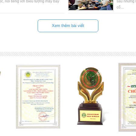
ộc, nổi tiếng với biểu tượng máy bay
sau những b
cổ....
Xem thêm bài viết