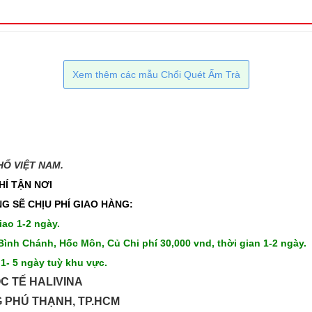
Xem thêm các mẫu Chổi Quét Ấm Trà
 VIỆT NAM.​​
HÍ TẬN NƠI
G SẼ CHỊU PHÍ GIAO HÀNG:
iao 1-2 ngày.
Bình Chánh, Hốc Môn, Củ Chi phí 30,000 vnd, thời gian 1-2 ngày.
 1- 5 ngày tuỳ khu vực.
C TẾ HALIVINA
G PHÚ THẠNH, TP.HCM