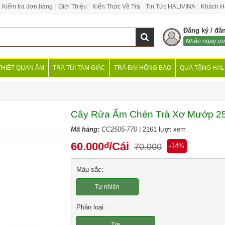
Kiểm tra đơn hàng
Giới Thiệu
Kiến Thức Về Trà
Tin Tức HALIVINA
Khách H
Đăng ký / đă
Nhận ngay ưu
THIẾT QUAN ÂM
TRÀ TÚI TAM GIÁC
TRÀ ĐẠI HỒNG BÀO
QUÀ TẶNG HAL
Cây Rửa Ấm Chén Trà Xơ Mướp 2
Mã hàng:
CC2505-770
| 2161 lượt xem
60.000
/Cái
đ
70.000
-14%
Màu sắc:
Tự nhiên
Phân loại:
Tre