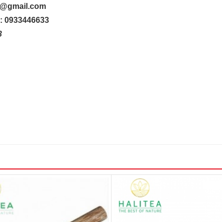
up@gmail.com
o: 0933446633
33