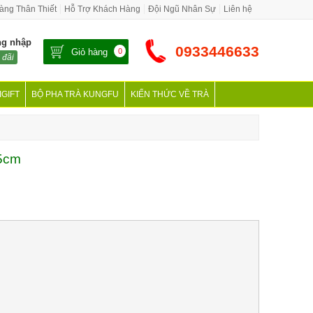
àng Thân Thiết
Hỗ Trợ Khách Hàng
Đội Ngũ Nhân Sự
Liên hệ
ng nhập
0933446633
Giỏ hàng
0
 đãi
IGIFT
BỘ PHA TRÀ KUNGFU
KIẾN THỨC VỀ TRÀ
5cm