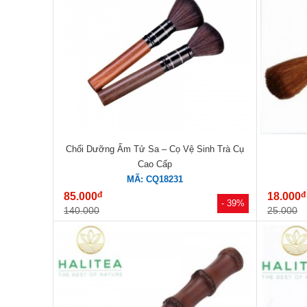
Chổi Dưỡng Ấm Tử Sa – Cọ Vệ Sinh Trà Cụ
Cao Cấp
MÃ: CQ18231
đ
đ
85.000
18.000
- 39%
140.000
25.000