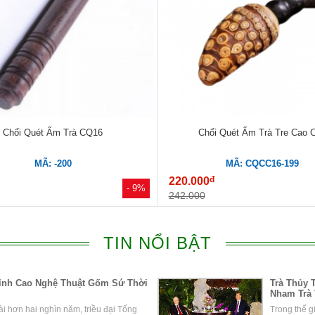
Chổi Quét Ấm Trà CQ16
Chổi Quét Ấm Trà Tre Cao 
MÃ: -200
MÃ: CQCC16-199
đ
220.000
- 9%
242.000
TIN NỔI BẬT
Đỉnh Cao Nghệ Thuật Gốm Sứ Thời
Trà Thủy T
Nham Trà 
i hơn hai nghìn năm, triều đại Tống
Trong thế g