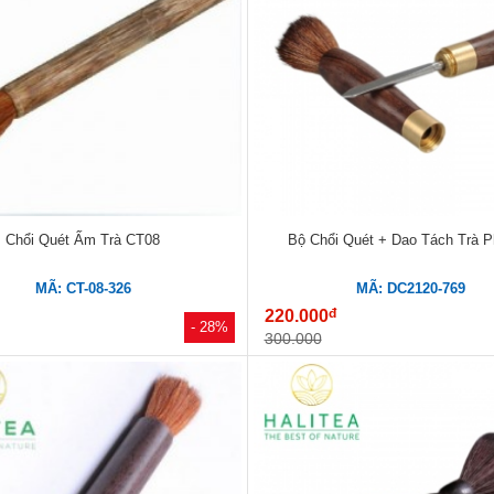
Chổi Quét Ấm Trà CT08
Bộ Chổi Quét + Dao Tách Trà P
MÃ: CT-08-326
MÃ: DC2120-769
đ
220.000
- 28%
300.000