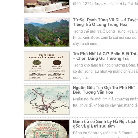
(960–1279) được xem là thời kỳ đạt đến
Tứ Đại Danh Tùng Vũ Di – 4 Tuy
Tiếng Trà Ô Long Trung Hoa
Trong thế giới trà Ô Long Trung Hoa, 
Phúc Kiến được xem là cái nôi của d
cây trà cổ mọc...
Trà Phổ Nhĩ Là Gì? Phân Biệt Trà
– Chọn Đúng Gu Thưởng Trà
Trong kho tàng trà học phương Đông, t
có đời sống lâu nhất và mang chiều s
uống trà...
Nguồn Gốc Tên Gọi Trà Phổ Nhĩ –
Biểu Tượng Văn Hóa
Nhiều người mới tìm hiểu thường nhầm 
trà. Thực tế, không có cây nào mang tên
Bánh trà cổ Senh-Ly Hà Nội: Lịch
gốc và giá trị sưu tầm
Bánh trà Senh-Ly (còn gọi là Thạnh Lợi