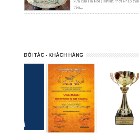
xưa của Hà Nội (Tonkin) thời Pháp thu
trên...
ĐỐI TÁC - KHÁCH HÀNG