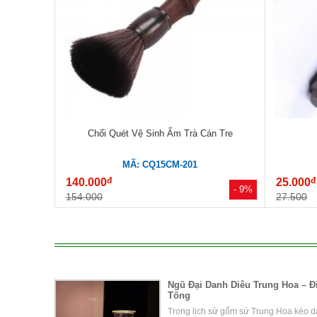
Chổi Quét Vệ Sinh Ấm Trà Cán Tre
MÃ: CQ15CM-201
đ
đ
140.000
25.000
- 9%
154.000
27.500
Ngũ Đại Danh Diêu Trung Hoa – 
Tống
Trong lịch sử gốm sứ Trung Hoa kéo dà