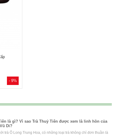
Cấp
- 9%
iên là gì? Vì sao Trà Thuỷ Tiên được xem là linh hồn của
Vũ Di?
iới trà Ô Long Trung Hoa, có những loại trà không chỉ đơn thuần là