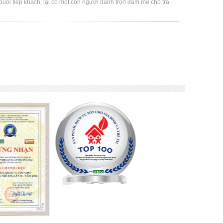
uổi tiếp khách, lại có một con người dành trọn đam mê cho trà