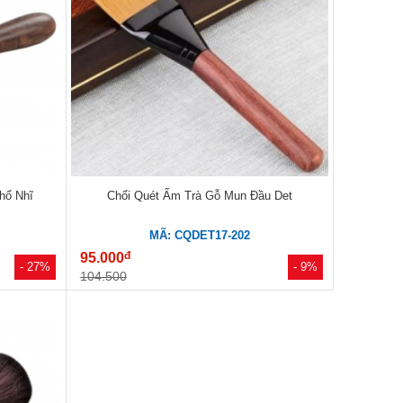
hổ Nhĩ
Chổi Quét Ấm Trà Gỗ Mun Đầu Det
MÃ: CQDET17-202
đ
95.000
- 27%
- 9%
104.500