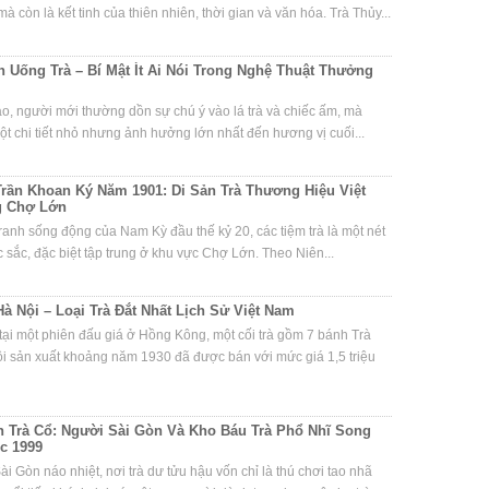
à còn là kết tinh của thiên nhiên, thời gian và văn hóa. Trà Thủy...
 Uống Trà – Bí Mật Ít Ai Nói Trong Nghệ Thuật Thưởng
ạo, người mới thường dồn sự chú ý vào lá trà và chiếc ấm, mà
t chi tiết nhỏ nhưng ảnh hưởng lớn nhất đến hương vị cuối...
Trần Khoan Ký Năm 1901: Di Sản Trà Thương Hiệu Việt
g Chợ Lớn
ranh sống động của Nam Kỳ đầu thế kỷ 20, các tiệm trà là một nét
 sắc, đặc biệt tập trung ở khu vực Chợ Lớn. Theo Niên...
Hà Nội – Loại Trà Đắt Nhất Lịch Sử Việt Nam
ại một phiên đấu giá ở Hồng Kông, một cối trà gồm 7 bánh Trà
i sản xuất khoảng năm 1930 đã được bán với mức giá 1,5 triệu
h Trà Cổ: Người Sài Gòn Và Kho Báu Trà Phổ Nhĩ Song
c 1999
ài Gòn náo nhiệt, nơi trà dư tửu hậu vốn chỉ là thú chơi tao nhã