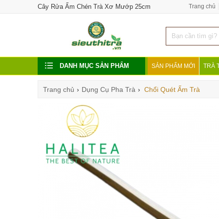
Cây Rửa Ấm Chén Trà Xơ Mướp 25cm
Trang chủ
DANH MỤC SẢN PHẨM
SẢN PHẨM MỚI
TRÀ 
Trang chủ
›
Dụng Cụ Pha Trà
›
Chổi Quét Ấm Trà