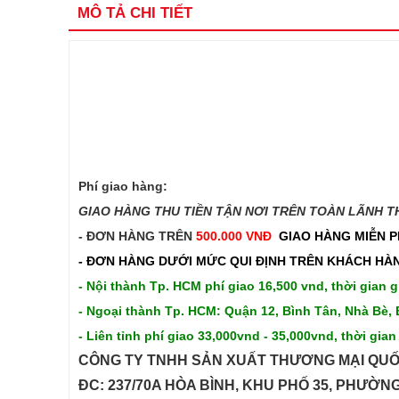
MÔ TẢ CHI TIẾT
Phí giao hàng:
GIAO HÀNG THU TIỀN TẬN NƠI TRÊN TOÀN LÃNH THỔ
- ĐƠN HÀNG TRÊN
500.000 VNĐ
GIAO HÀNG MIỄN P
- ĐƠN HÀNG DƯỚI MỨC QUI ĐỊNH TRÊN
KHÁCH HÀN
- Nội thành Tp. HCM phí giao 16,500 vnd, thời gian g
- Ngoại thành Tp. HCM: Quận 12, Bình Tân, Nhà Bè, 
- Liên tỉnh phí giao 33,000vnd - 35,000vnd, thời gian
CÔNG TY TNHH SẢN XUẤT THƯƠNG MẠI QUỐ
ĐC: 237/70A HÒA BÌNH, KHU PHỐ 35, PHƯỜN