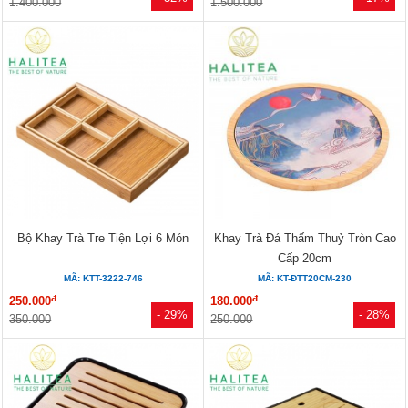
1.400.000
1.500.000
Bộ Khay Trà Tre Tiện Lợi 6 Món
Khay Trà Đá Thấm Thuỷ Tròn Cao
Cấp 20cm
MÃ: KTT-3222-746
MÃ: KT-ĐTT20CM-230
đ
đ
250.000
180.000
- 29%
- 28%
350.000
250.000