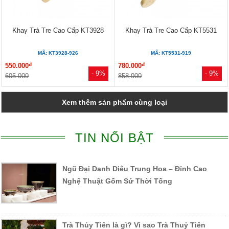
Khay Trà Tre Cao Cấp KT3928
Khay Trà Tre Cao Cấp KT5531
MÃ: KT3928-926
MÃ: KT5531-919
đ
đ
550.000
780.000
- 9%
- 9%
605.000
858.000
Xem thêm sản phẩm cùng loại
TIN NỔI BẬT
Ngũ Đại Danh Diêu Trung Hoa – Đỉnh Cao
Nghệ Thuật Gốm Sứ Thời Tống
Trà Thủy Tiên là gì? Vì sao Trà Thuỷ Tiên