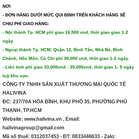
NƠI
- ĐƠN HÀNG DƯỚI MỨC QUI ĐỊNH TRÊN
KHÁCH HÀNG SẼ
CHỊU PHÍ GIAO HÀNG:
- Nội thành Tp. HCM phí giao 16,500 vnd, thời gian giao 1-2
ngày.
- Ngoại thành Tp. HCM: Quận 12, Bình Tân, Nhà Bè, Bình
Chánh, Hốc Môn, Củ Chi phí 30,000 vnd, thời gian 1-2 ngày.
- Liên tỉnh phí giao 33,000vnd - 35,000vnd, thời gian 1- 5 ngày
tuỳ khu vực.
CÔNG TY TNHH SẢN XUẤT THƯƠNG MẠI QUỐC TẾ
HALIVINA
ĐC: 237/70A HÒA BÌNH, KHU PHỐ 35, PHƯỜNG PHÚ
THẠNH, TP.HCM
Website: www.halivina.vn , Email:
halivinagroup@gmail.com
Mã số thuế: 0312037453 - ĐT: 0833446633 - Zalo: