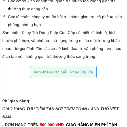
Các cơ sở kinh doanh trà, quán trà muốn tạo không gian trà
thưởng thức đẳng cấp.
Các tổ chức, công ty muốn bài trí không gian trà, cà phê tại văn
phòng, phòng họp.
Sản phẩm Khay Trà Dáng Phíp Cao Cấp có thiết kế tinh tế, kích
thước phù hợp, và phù hợp sử dụng trong nhiều môi trường khác
nhau - từ gia đình đến các cơ sở kinh doanh, văn phòng - với mục
đích tạo nên không gian trà thưởng thức sang trọng.
Xem thêm các mẫu Khay Trà Tre
Phí giao hàng:
GIAO HÀNG THU TIỀN TẬN NƠI TRÊN TOÀN LÃNH THỔ VIỆT
NAM.​​
- ĐƠN HÀNG TRÊN
500.000 VNĐ
GIAO HÀNG MIỄN PHÍ TẬN