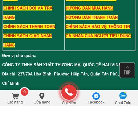
CHÍNH SÁCH ĐỔI VÀ TRẢ
HƯỚNG DẪN MUA HÀNG
HÀNG
HƯỚNG DẪN THANH TOÁN
CHÍNH SÁCH THANH TOÁN
CHÍNH SÁCH BẢO VỆ THÔNG TIN
CHÍNH SÁCH GIAO NHẬN
CÁ NHÂN CỦA NGƯỜI TIÊU DÙNG
HÀNG
Đơn vị chủ quản:
:
CÔNG TY TNHH SẢN XUẤT THƯƠNG MẠI QUỐC TẾ HALIVINA
Địa chỉ: 237/70A Hòa Bình, Phường Hiệp Tân, Quận Tân Phú, TP Hồ
Chí Minh.
0
GPKD: 0312037453, cấp ngày 05/11/2012 Tại Sở Kế Hoạch và Đầu Tư
2.550.000
/Cái
đ
Đặt mua
3.640.000
TPHCM
Giỏ hàng
Cửa hàng
Facebook
Gọi điện
Chat Zalo
Bản đồ đường đi đến Siêu Thị Trà