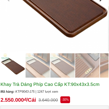
Khay Trà Dáng Phíp Cao Cấp KT:90x43x3.5cm
Mã hàng:
KTP9043-175
| 1247 lượt xem
2.550.000
/Cái
đ
3.640.000
-30%