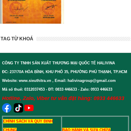
TAG TỪ KHOÁ
CÔNG TY TNHH SẢN XUẤT THƯƠNG MẠI QUỐC TẾ HALIVINA
ĐC: 237/70A HÒA BÌNH, KHU PHỐ 35, PHƯỜNG PHÚ THẠNH, TP.HCM
Website: www.sieuthitra.vn , Email: halivinagroup@gmail.com
Mã số thuế: 0312037453 - ĐT: 0833 446633 - Zalo: 0933 446633
Hotline, Zalo, Viber tư vấn đặt hàng: 0933 446633
CHÍNH SÁCH VÀ QUY ĐỊNH
CHUNG
BẢO HÀNH VÀ SỬA CHỮA