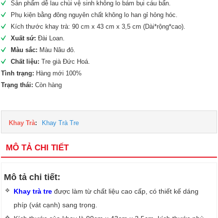
Sản phẩm dễ lau chùi vệ sinh không lo bám bụi cáu bẩn.
Phụ kiện bằng đông nguyên chất không lo han gỉ hỏng hóc.
Kích thước khay trà: 90 cm x 43 cm x 3,5 cm (Dài*rộng*cao).
Xuất sứ:
Đài Loan.
Màu sắc:
Màu Nâu đỏ.
Chất liệu:
Tre già Đức Hoá.
Tình trạng:
Hàng mới 100%
Trạng thái:
Còn hàng
Khay Trà
:
Khay Trà Tre
MÔ TẢ CHI TIẾT
Mô tả chi tiết:
Khay trà tre
được làm từ chất liệu cao cấp, có thiết kế dáng
phíp (vát cạnh) sang trọng.