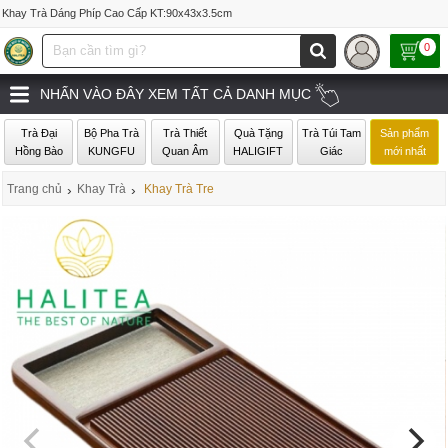
Khay Trà Dáng Phíp Cao Cấp KT:90x43x3.5cm
0
NHẤN VÀO ĐÂY XEM TẤT CẢ DANH MỤC
Trà Đại
Bộ Pha Trà
Trà Thiết
Quà Tặng
Trà Túi Tam
Sản phẩm
Hồng Bào
KUNGFU
Quan Âm
HALIGIFT
Giác
mới nhất
Trang chủ
›
Khay Trà
›
Khay Trà Tre