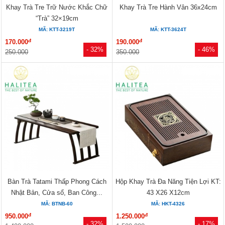
Khay Trà Tre Trữ Nước Khắc Chữ
Khay Trà Tre Hành Vân 36x24cm
“Trà” 32×19cm
MÃ: KTT-3219T
MÃ: KTT-3624T
đ
đ
170.000
190.000
- 32%
- 46%
250.000
350.000
Bàn Trà Tatami Thấp Phong Cách
Hộp Khay Trà Đa Năng Tiện Lợi KT:
Nhật Bản, Cửa sổ, Ban Công...
43 X26 X12cm
MÃ: BTNB-60
MÃ: HKT-4326
đ
đ
950.000
1.250.000
- 32%
- 17%