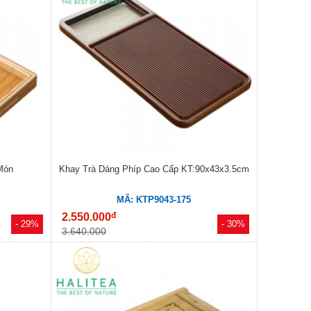
Món
Khay Trà Dáng Phíp Cao Cấp KT:90x43x3.5cm
MÃ: KTP9043-175
đ
2.550.000
- 29%
- 30%
3.640.000