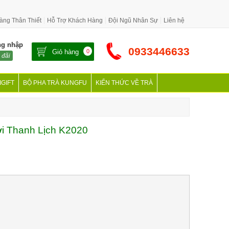
àng Thân Thiết
Hỗ Trợ Khách Hàng
Đội Ngũ Nhân Sự
Liên hệ
ng nhập
0933446633
Giỏ hàng
0
 đãi
IGIFT
BỘ PHA TRÀ KUNGFU
KIẾN THỨC VỀ TRÀ
ợi Thanh Lịch K2020