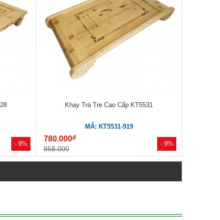
928
Khay Trà Tre Cao Cấp KT5531
MÃ: KT5531-919
đ
780.000
- 9%
- 9%
858.000