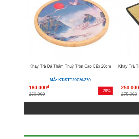
Khay Trà Đá Thấm Thuỷ Tròn Cao Cấp 20cm
Khay Trà T
MÃ: KT-ĐTT20CM-230
đ
180.000
250.00
- 28%
250.000
275.000