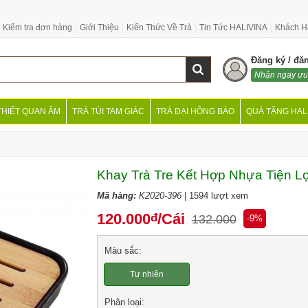
Kiểm tra đơn hàng
Giới Thiệu
Kiến Thức Về Trà
Tin Tức HALIVINA
Khách H
Đăng ký / đă
Nhận ngay ưu
THIẾT QUAN ÂM
TRÀ TÚI TAM GIÁC
TRÀ ĐẠI HỒNG BÀO
QUÀ TẶNG HAL
Khay Trà Tre Kết Hợp Nhựa Tiện L
Mã hàng:
K2020-396
| 1594 lượt xem
120.000
/Cái
đ
132.000
-9%
Màu sắc:
Tự nhiên
Phân loại: