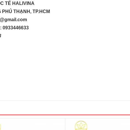
C TẾ HALIVINA
G PHÚ THẠNH, TP.HCM
up@gmail.com
o: 0933446633
33