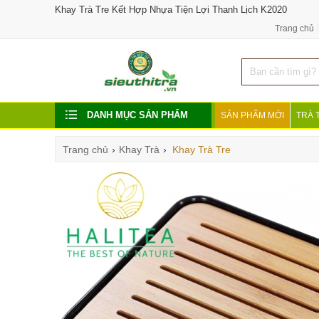
Khay Trà Tre Kết Hợp Nhựa Tiện Lợi Thanh Lịch K2020
Trang chủ
DANH MỤC SẢN PHẨM
SẢN PHẨM MỚI
TRÀ 
Trang chủ
›
Khay Trà
›
Khay Trà Tre