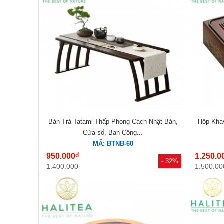
Bàn Trà Tatami Thấp Phong Cách Nhật Bản,
Hộp Khay
Cửa sổ, Ban Công...
MÃ: BTNB-60
đ
950.000
1.250.0
- 32%
1.400.000
1.500.00