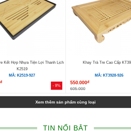
re Kết Hợp Nhựa Tiện Lợi Thanh Lịch
Khay Trà Tre Cao Cấp KT3
K2519
MÃ: K2519-927
MÃ: KT3928-926
đ
đ
0
550.000
- 9%
605.000
Xem thêm sản phẩm cùng loại
TIN NỔI BẬT