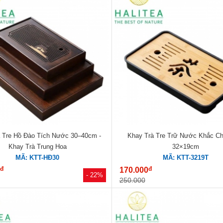
 Tre Hồ Đào Tích Nước 30–40cm -
Khay Trà Tre Trữ Nước Khắc Ch
Khay Trà Trung Hoa
32×19cm
MÃ: KTT-HĐ30
MÃ: KTT-3219T
đ
đ
0
170.000
- 22%
250.000