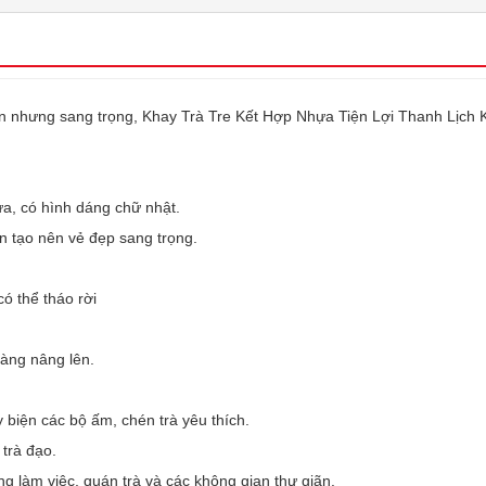
ản nhưng sang trọng, Khay Trà Tre Kết Hợp Nhựa Tiện Lợi Thanh Lịch K2
a, có hình dáng chữ nhật.
iên tạo nên vẻ đẹp sang trọng.
có thể tháo rời
dàng nâng lên.
biện các bộ ấm, chén trà yêu thích.
 trà đạo.
g làm việc, quán trà và các không gian thư giãn.