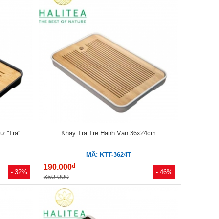
ữ “Trà”
Khay Trà Tre Hành Vân 36x24cm
MÃ: KTT-3624T
đ
190.000
- 32%
- 46%
350.000