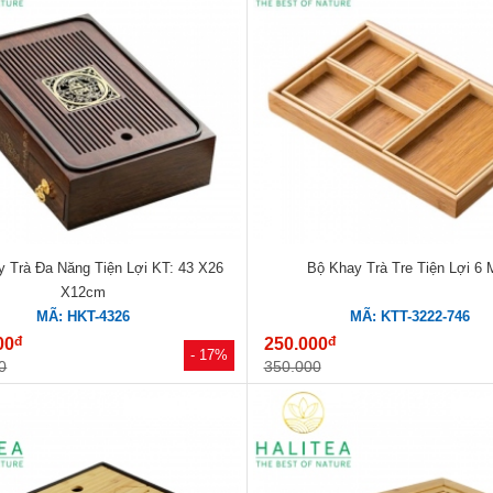
 Trà Đa Năng Tiện Lợi KT: 43 X26
Bộ Khay Trà Tre Tiện Lợi 6 
X12cm
MÃ: HKT-4326
MÃ: KTT-3222-746
đ
đ
00
250.000
- 17%
0
350.000