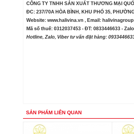
CÔNG TY TNHH SẢN XUẤT THƯƠNG MẠI QUỐ
ĐC: 237/70A HÒA BÌNH, KHU PHỐ 35, PHƯỜN
Website: www.halivina.vn , Email: halivinagro
Mã số thuế: 0312037453 - ĐT: 0833446633 - Zal
Hotline, Zalo, Viber tư vấn đặt hàng: 09334466
SẢN PHẨM LIÊN QUAN