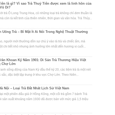
iên là gì? Vì sao Trà Thuỷ Tiên được xem là linh hồn của
Vũ Di?
iới trà Ô Long Trung Hoa, có những loại trà không chỉ đơn thuần là
à còn là kết tinh của thiên nhiên, thời gian và văn hóa. Trà Thủy...
 Uống Trà – Bí Mật Ít Ai Nói Trong Nghệ Thuật Thưởng
ạo, người mới thường dồn sự chú ý vào lá trà và chiếc ấm, mà
t chi tiết nhỏ nhưng ảnh hưởng lớn nhất đến hương vị cuối...
Trần Khoan Ký Năm 1901: Di Sản Trà Thương Hiệu Việt
g Chợ Lớn
ranh sống động của Nam Kỳ đầu thế kỷ 20, các tiệm trà là một nét
 sắc, đặc biệt tập trung ở khu vực Chợ Lớn. Theo Niên...
Hà Nội – Loại Trà Đắt Nhất Lịch Sử Việt Nam
ại một phiên đấu giá ở Hồng Kông, một cối trà gồm 7 bánh Trà
i sản xuất khoảng năm 1930 đã được bán với mức giá 1,5 triệu