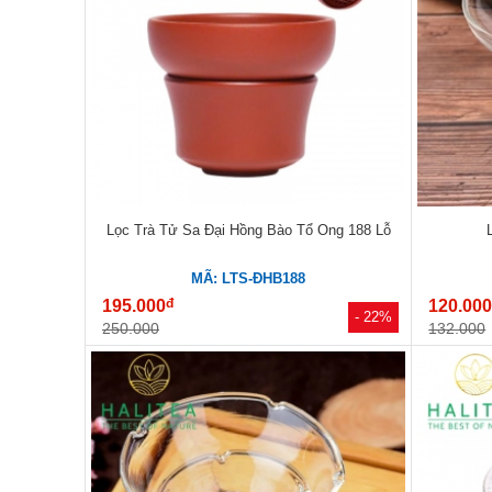
Lọc Trà Tử Sa Đại Hồng Bào Tổ Ong 188 Lỗ
MÃ: LTS-ĐHB188
đ
195.000
120.00
- 22%
250.000
132.000