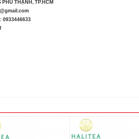
G PHÚ THẠNH, TP.HCM
up@gmail.com
o: 0933446633
33