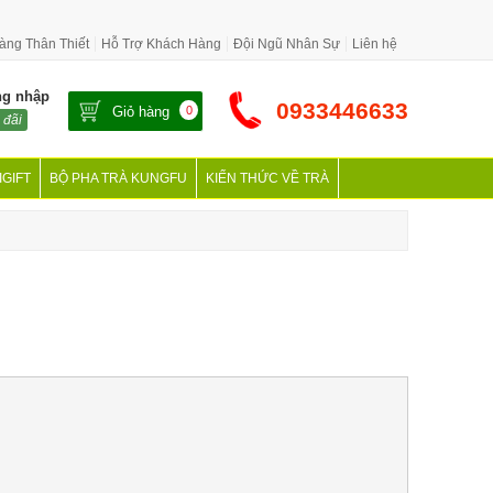
àng Thân Thiết
Hỗ Trợ Khách Hàng
Đội Ngũ Nhân Sự
Liên hệ
ng nhập
0933446633
Giỏ hàng
0
 đãi
IGIFT
BỘ PHA TRÀ KUNGFU
KIẾN THỨC VỀ TRÀ