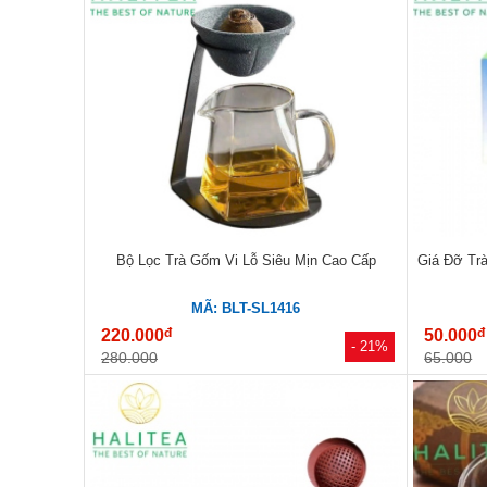
Bộ Lọc Trà Gốm Vi Lỗ Siêu Mịn Cao Cấp
Giá Đỡ Tr
MÃ: BLT-SL1416
đ
đ
220.000
50.000
- 21%
280.000
65.000