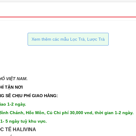
Xem thêm các mẫu Lọc Trà, Lược Trà
 VIỆT NAM.​​
HÍ TẬN NƠI
G SẼ CHỊU PHÍ GIAO HÀNG:
iao 1-2 ngày.
Bình Chánh, Hốc Môn, Củ Chi phí 30,000 vnd, thời gian 1-2 ngày.
 1- 5 ngày tuỳ khu vực.
C TẾ HALIVINA