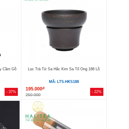
ay Cầm Gỗ
Lọc Trà Tử Sa Hắc Kim Sa Tổ Ong 188 Lỗ
MÃ: LTS-HKS188
đ
195.000
- 37%
- 22%
250.000