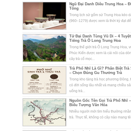
Ngũ Đại Danh Diêu Trung Hoa – 
Tống
Trong lịch sử gốm sứ Trung Hoa kéo dà
(960–1279) được xem là thời kỳ đạt đến
Tứ Đại Danh Tùng Vũ Di – 4 Tuy
Tiếng Trà Ô Long Trung Hoa
Trong thế giới trà Ô Long Trung Hoa, 
Phúc Kiến được xem là cái nôi của d
cây trà cổ mọc...
Trà Phổ Nhĩ Là Gì? Phân Biệt Trà
– Chọn Đúng Gu Thưởng Trà
Trong kho tàng trà học phương Đông, t
có đời sống lâu nhất và mang chiều s
uống trà...
Nguồn Gốc Tên Gọi Trà Phổ Nhĩ –
Biểu Tượng Văn Hóa
Nhiều người mới tìm hiểu thường nhầm 
trà. Thực tế, không có cây nào mang tên