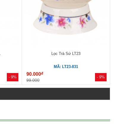
1
Lọc Trà Sứ LT23
MÃ: LT23-831
đ
90.000
- 9%
- 9%
99.000