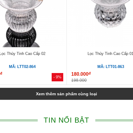
Lọc Thủy Tinh Cao Cấp 02
Lọc Thủy Tinh Cao Cấp 0
MÃ: LTT02-864
MÃ: LTT01-863
đ
đ
0
180.000
- 9%
198.000
Xem thêm sản phẩm cùng loại
TIN NỔI BẬT