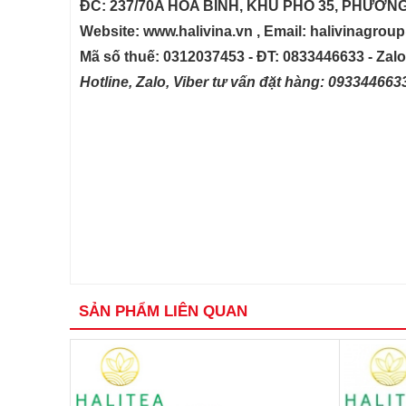
ĐC: 237/70A HÒA BÌNH, KHU PHỐ 35, PHƯỜN
Website: www.halivina.vn , Email: halivinagro
Mã số thuế: 0312037453 - ĐT: 0833446633 - Zal
Hotline, Zalo, Viber tư vấn đặt hàng: 09334466
SẢN PHẨM LIÊN QUAN