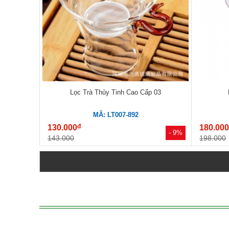
Lọc Trà Thủy Tinh Cao Cấp 03
MÃ: LT007-892
đ
130.000
180.00
- 9%
143.000
198.000