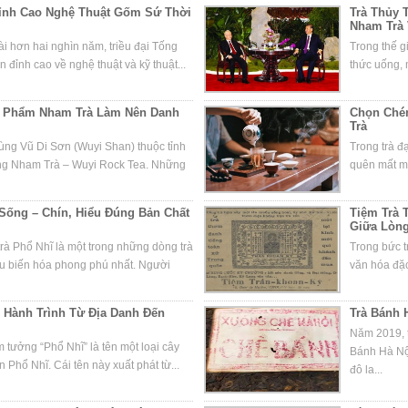
Đỉnh Cao Nghệ Thuật Gốm Sứ Thời
Trà Thủy T
Nham Trà 
i hơn hai nghìn năm, triều đại Tống
Trong thế g
 đỉnh cao về nghệ thuật và kỹ thuật...
thức uống, m
ệt Phẩm Nham Trà Làm Nên Danh
Chọn Chén
Trà
vùng Vũ Di Sơn (Wuyi Shan) thuộc tỉnh
Trong trà đ
òng Nham Trà – Wuyi Rock Tea. Những
quên mất mộ
 Sống – Chín, Hiểu Đúng Bản Chất
Tiệm Trà 
Giữa Lòn
rà Phổ Nhĩ là một trong những dòng trà
Trong bức t
âu biến hóa phong phú nhất. Người
văn hóa đặc
 Hành Trình Từ Địa Danh Đến
Trà Bánh 
Năm 2019, t
tưởng “Phổ Nhĩ” là tên một loại cây
Bánh Hà Nộ
 Phổ Nhĩ. Cái tên này xuất phát từ...
đô la...