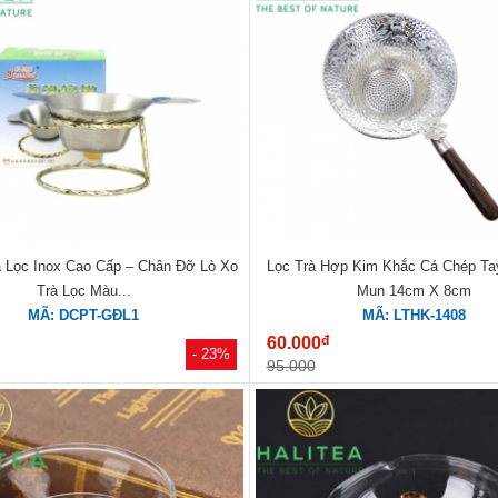
à Lọc Inox Cao Cấp – Chân Đỡ Lò Xo
Lọc Trà Hợp Kim Khắc Cá Chép T
Trà Lọc Màu...
Mun 14cm X 8cm
MÃ: DCPT-GĐL1
MÃ: LTHK-1408
đ
60.000
- 23%
95.000