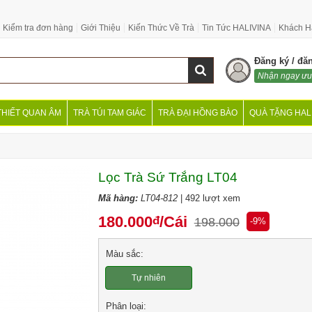
Kiểm tra đơn hàng
Giới Thiệu
Kiến Thức Về Trà
Tin Tức HALIVINA
Khách H
Đăng ký / đă
Nhận ngay ưu
THIẾT QUAN ÂM
TRÀ TÚI TAM GIÁC
TRÀ ĐẠI HỒNG BÀO
QUÀ TẶNG HAL
Lọc Trà Sứ Trắng LT04
Mã hàng:
LT04-812
| 492 lượt xem
180.000
/Cái
đ
198.000
-9%
Màu sắc:
Tự nhiên
Phân loại: