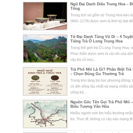
Ngũ Đại Danh Diêu Trung Hoa – 
Tống
Trong lịch sử gốm sứ Trung Hoa kéo dà
(960–1279) được xem là thời kỳ đạt đến
Tứ Đại Danh Tùng Vũ Di – 4 Tuy
Tiếng Trà Ô Long Trung Hoa
Trong thế giới trà Ô Long Trung Hoa, 
Phúc Kiến được xem là cái nôi của d
cây trà cổ mọc...
Trà Phổ Nhĩ Là Gì? Phân Biệt Trà
– Chọn Đúng Gu Thưởng Trà
Trong kho tàng trà học phương Đông, t
có đời sống lâu nhất và mang chiều s
uống trà...
Nguồn Gốc Tên Gọi Trà Phổ Nhĩ –
Biểu Tượng Văn Hóa
Nhiều người mới tìm hiểu thường nhầm 
trà. Thực tế, không có cây nào mang tên