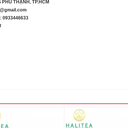
G PHÚ THẠNH, TP.HCM
up@gmail.com
o: 0933446633
33