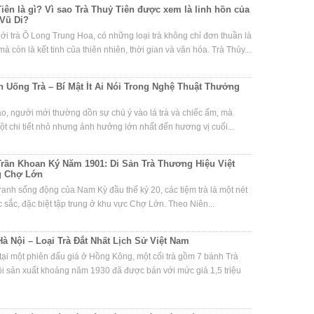
iên là gì? Vì sao Trà Thuỷ Tiên được xem là linh hồn của
Vũ Di?
iới trà Ô Long Trung Hoa, có những loại trà không chỉ đơn thuần là
à còn là kết tinh của thiên nhiên, thời gian và văn hóa. Trà Thủy...
 Uống Trà – Bí Mật Ít Ai Nói Trong Nghệ Thuật Thưởng
ạo, người mới thường dồn sự chú ý vào lá trà và chiếc ấm, mà
t chi tiết nhỏ nhưng ảnh hưởng lớn nhất đến hương vị cuối...
Trần Khoan Ký Năm 1901: Di Sản Trà Thương Hiệu Việt
g Chợ Lớn
ranh sống động của Nam Kỳ đầu thế kỷ 20, các tiệm trà là một nét
 sắc, đặc biệt tập trung ở khu vực Chợ Lớn. Theo Niên...
Hà Nội – Loại Trà Đắt Nhất Lịch Sử Việt Nam
ại một phiên đấu giá ở Hồng Kông, một cối trà gồm 7 bánh Trà
i sản xuất khoảng năm 1930 đã được bán với mức giá 1,5 triệu