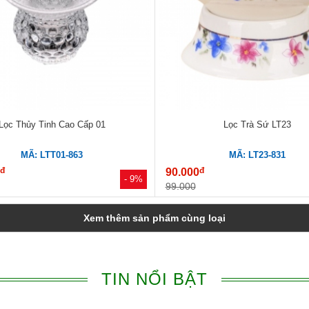
Lọc Thủy Tinh Cao Cấp 01
Lọc Trà Sứ LT23
MÃ: LTT01-863
MÃ: LT23-831
đ
đ
0
90.000
- 9%
99.000
Xem thêm sản phẩm cùng loại
TIN NỔI BẬT