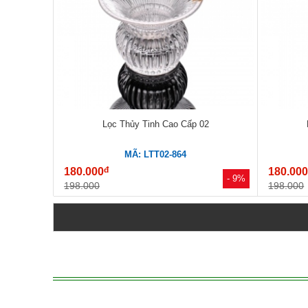
Lọc Thủy Tinh Cao Cấp 02
MÃ: LTT02-864
đ
180.000
180.00
- 9%
198.000
198.000