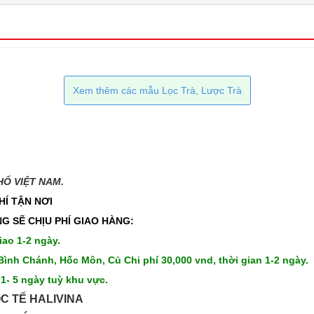
Xem thêm các mẫu Lọc Trà, Lược Trà
 VIỆT NAM.​​
HÍ TẬN NƠI
G SẼ CHỊU PHÍ GIAO HÀNG:
iao 1-2 ngày.
Bình Chánh, Hốc Môn, Củ Chi phí 30,000 vnd, thời gian 1-2 ngày.
 1- 5 ngày tuỳ khu vực.
C TẾ HALIVINA