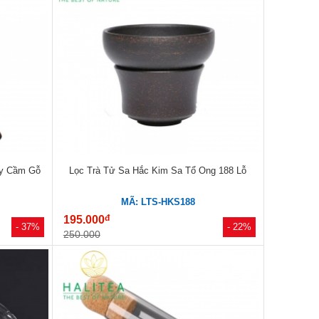
ay Cầm Gỗ
Lọc Trà Tử Sa Hắc Kim Sa Tổ Ong 188 Lỗ
MÃ: LTS-HKS188
đ
195.000
- 37%
- 22%
250.000