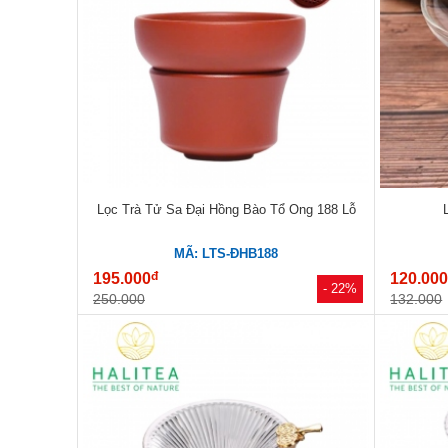
Lọc Trà Tử Sa Đại Hồng Bào Tổ Ong 188 Lỗ
MÃ: LTS-ĐHB188
đ
195.000
120.00
- 22%
250.000
132.000