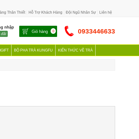
àng Thân Thiết
Hỗ Trợ Khách Hàng
Đội Ngũ Nhân Sự
Liên hệ
ng nhập
0933446633
Giỏ hàng
0
 đãi
IGIFT
BỘ PHA TRÀ KUNGFU
KIẾN THỨC VỀ TRÀ