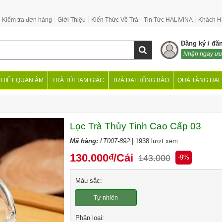
Kiểm tra đơn hàng
Giới Thiệu
Kiến Thức Về Trà
Tin Tức HALIVINA
Khách H
Đăng ký / đă
Nhận ngay ưu
THIẾT QUAN ÂM
TRÀ TÚI TAM GIÁC
TRÀ ĐẠI HỒNG BÀO
QUÀ TẶNG HAL
Lọc Trà Thủy Tinh Cao Cấp 03
Mã hàng:
LT007-892
| 1938 lượt xem
130.000
/Cái
đ
143.000
-9%
Màu sắc:
Tự nhiên
Phân loại: