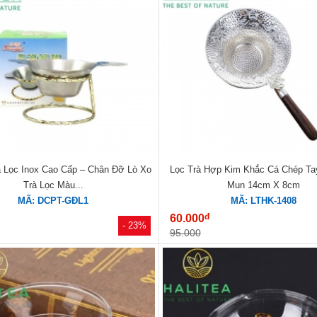
à Lọc Inox Cao Cấp – Chân Đỡ Lò Xo
Lọc Trà Hợp Kim Khắc Cá Chép T
Trà Lọc Màu...
Mun 14cm X 8cm
MÃ: DCPT-GĐL1
MÃ: LTHK-1408
đ
60.000
- 23%
95.000