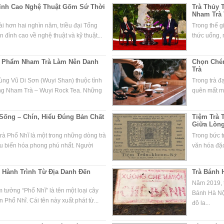
Đỉnh Cao Nghệ Thuật Gốm Sứ Thời
Trà Thủy T
Nham Trà 
i hơn hai nghìn năm, triều đại Tống
Trong thế g
 đỉnh cao về nghệ thuật và kỹ thuật...
thức uống, m
ệt Phẩm Nham Trà Làm Nên Danh
Chọn Chén
Trà
vùng Vũ Di Sơn (Wuyi Shan) thuộc tỉnh
Trong trà đ
òng Nham Trà – Wuyi Rock Tea. Những
quên mất mộ
 Sống – Chín, Hiểu Đúng Bản Chất
Tiệm Trà 
Giữa Lòn
rà Phổ Nhĩ là một trong những dòng trà
Trong bức t
âu biến hóa phong phú nhất. Người
văn hóa đặc
 Hành Trình Từ Địa Danh Đến
Trà Bánh 
Năm 2019, t
tưởng “Phổ Nhĩ” là tên một loại cây
Bánh Hà Nộ
 Phổ Nhĩ. Cái tên này xuất phát từ...
đô la...