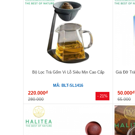
Bộ Lọc Trà Gốm Vi Lỗ Siêu Mịn Cao Cấp
Giá Đỡ Tr
MÃ: BLT-SL1416
đ
đ
220.000
50.000
- 21%
280.000
65.000