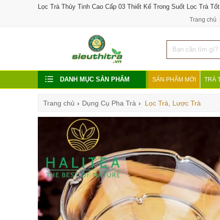
Lọc Trà Thủy Tinh Cao Cấp 03 Thiết Kế Trong Suốt Lọc Trà Tốt
Trang chủ
DANH MỤC SẢN PHẨM
SẢN PHẨM MỚI
TRÀ 
Trang chủ
›
Dụng Cụ Pha Trà
›
Lọc Trà, Lược Trà