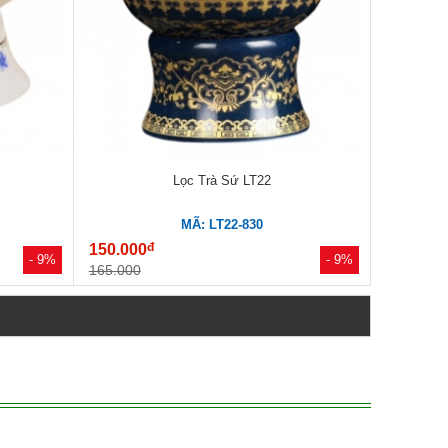
Lọc Trà Sứ LT22
MÃ: LT22-830
đ
150.000
- 9%
- 9%
165.000