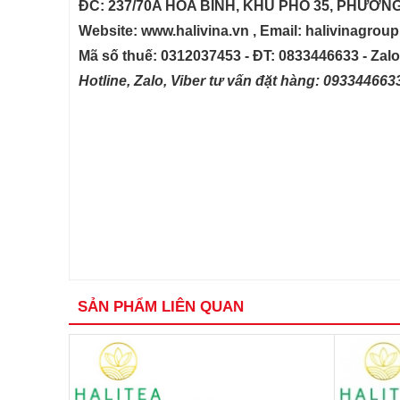
ĐC: 237/70A HÒA BÌNH, KHU PHỐ 35, PHƯỜN
Website: www.halivina.vn , Email: halivinagro
Mã số thuế: 0312037453 - ĐT: 0833446633 - Zal
Hotline, Zalo, Viber tư vấn đặt hàng: 09334466
SẢN PHẨM LIÊN QUAN