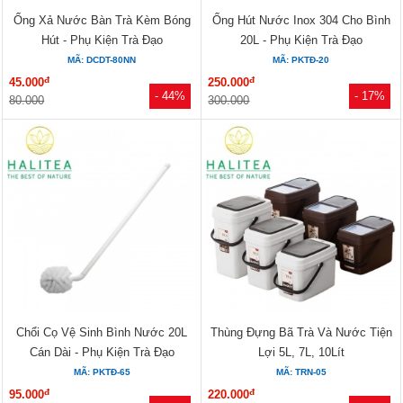
Ống Xả Nước Bàn Trà Kèm Bóng
Ống Hút Nước Inox 304 Cho Bình
Hút - Phụ Kiện Trà Đạo
20L - Phụ Kiện Trà Đạo
MÃ: DCDT-80NN
MÃ: PKTĐ-20
đ
đ
45.000
250.000
- 44%
- 17%
80.000
300.000
Chổi Cọ Vệ Sinh Bình Nước 20L
Thùng Đựng Bã Trà Và Nước Tiện
Cán Dài - Phụ Kiện Trà Đạo
Lợi 5L, 7L, 10Lít
MÃ: PKTĐ-65
MÃ: TRN-05
đ
đ
95.000
220.000