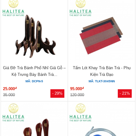
Giá Đỡ Trà Bánh Phổ Nhĩ Giả Gỗ –
Tấm Lót Khay Trà Bàn Trà - Phụ
Kệ Trưng Bày Bánh Trà...
Kiện Trà Đạo
MÃ: DCPN-5
MÃ: TLKT-3045NN
đ
đ
25.000
95.000
- 29%
- 21%
35.000
120.000