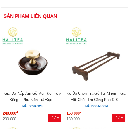
SẢN PHẨM LIÊN QUAN
Giá Đỡ Nắp Ấm Gỗ Mun Kết Hợp
Kệ Úp Chén Trà Gỗ Tự Nhiên – Giá
Đồng – Phụ Kiện Trà Đạo...
Đỡ Chén Trà Công Phu 6–8...
MÃ: DCNA-123
MÃ: DCGT-30CM
đ
đ
240.000
150.000
- 17%
- 17%
290.000
180.000