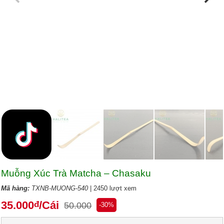
Muỗng Xúc Trà Matcha – Chasaku
Mã hàng:
TXNB-MUONG-540
| 2450 lượt xem
35.000
/Cái
đ
50.000
-30%