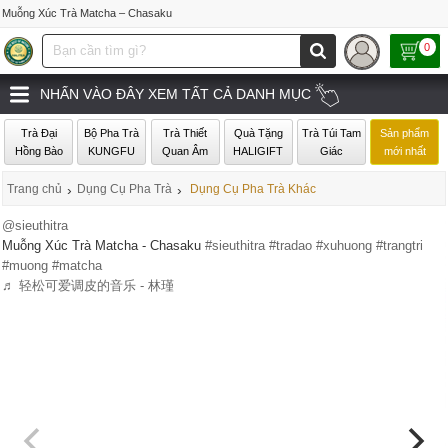
Muỗng Xúc Trà Matcha – Chasaku
0
NHẤN VÀO ĐÂY XEM TẤT CẢ DANH MỤC
Trà Đại
Bộ Pha Trà
Trà Thiết
Quà Tặng
Trà Túi Tam
Sản phẩm
Hồng Bào
KUNGFU
Quan Âm
HALIGIFT
Giác
mới nhất
Trang chủ
›
Dụng Cụ Pha Trà
›
Dụng Cụ Pha Trà Khác
@sieuthitra
Muỗng Xúc Trà Matcha - Chasaku
#sieuthitra
#tradao
#xuhuong
#trangtri
#muong
#matcha
♬ 轻松可爱调皮的音乐 - 林瑾