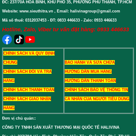
ĐC: 237/70A HÒA BÌNH, KHU PHỐ 35, PHƯỜNG PHÚ THẠNH, TP.HCM
Website: www.sieuthitra.vn , Email: halivinagroup@gmail.com
Mã số thuế: 0312037453 - ĐT: 0833 446633 - Zalo: 0933 446633
Hotline, Zalo, Viber tư vấn đặt hàng: 0933 446633
CHÍNH SÁCH VÀ QUY ĐỊNH
CHUNG
BẢO HÀNH VÀ SỬA CHỮA
CHÍNH SÁCH ĐỔI VÀ TRẢ
HƯỚNG DẪN MUA HÀNG
HÀNG
HƯỚNG DẪN THANH TOÁN
CHÍNH SÁCH THANH TOÁN
CHÍNH SÁCH BẢO VỆ THÔNG TIN
CHÍNH SÁCH GIAO NHẬN
CÁ NHÂN CỦA NGƯỜI TIÊU DÙNG
HÀNG
Đơn vị chủ quản:
:
CÔNG TY TNHH SẢN XUẤT THƯƠNG MẠI QUỐC TẾ HALIVINA