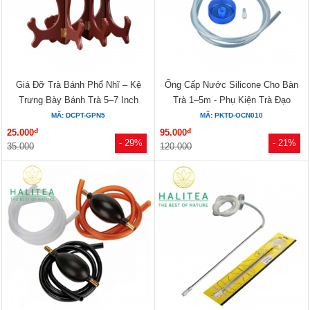
Giá Đỡ Trà Bánh Phổ Nhĩ – Kệ
Ống Cấp Nước Silicone Cho Bàn
Trưng Bày Bánh Trà 5–7 Inch
Trà 1–5m - Phụ Kiện Trà Đạo
MÃ: DCPT-GPN5
MÃ: PKTD-OCN010
đ
đ
25.000
95.000
- 29%
- 21%
35.000
120.000