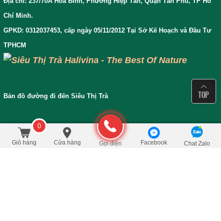
Địa chỉ: 237/70A Hòa Bình, Phường Hiệp Tân, Quận Tân Phú, TP Hồ
Chí Minh.
GPKD: 0312037453, cấp ngày 05/11/2012 Tại Sở Kế Hoạch và Đầu Tư
TPHCM
Bản đồ đường đi đến Siêu Thị Trà
0
35.000
/Cái
đ
Đặt mua
50.000
Giỏ hàng
Cửa hàng
Facebook
Gọi điện
Chat Zalo