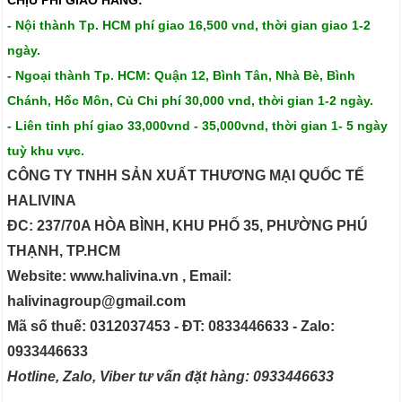
- Nội thành Tp. HCM phí giao 16,500 vnd, thời gian giao 1-2
ngày.
- Ngoại thành Tp. HCM: Quận 12, Bình Tân, Nhà Bè, Bình
Chánh, Hốc Môn, Củ Chi phí 30,000 vnd, thời gian 1-2 ngày.
- Liên tỉnh phí giao 33,000vnd - 35,000vnd, thời gian 1- 5 ngày
tuỳ khu vực.
CÔNG TY TNHH SẢN XUẤT THƯƠNG MẠI QUỐC TẾ
HALIVINA
ĐC: 237/70A HÒA BÌNH, KHU PHỐ 35, PHƯỜNG PHÚ
THẠNH, TP.HCM
Website: www.halivina.vn , Email:
halivinagroup@gmail.com
Mã số thuế: 0312037453 - ĐT: 0833446633 - Zalo:
0933446633
Hotline, Zalo, Viber tư vấn đặt hàng: 0933446633