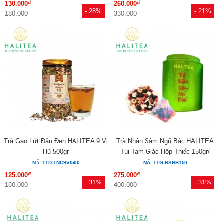
đ
đ
130.000
260.000
- 28%
- 21%
180.000
330.000
Trà Gạo Lứt Đậu Đen HALITEA 9 Vị
Trà Nhân Sâm Ngũ Bảo HALITEA
Hũ 500gr
Túi Tam Giác Hộp Thiếc 150gr/
hộp/...
MÃ: TTD-TNC9VI500
MÃ: TTG-NSNB150
đ
đ
125.000
275.000
- 31%
- 31%
180.000
400.000