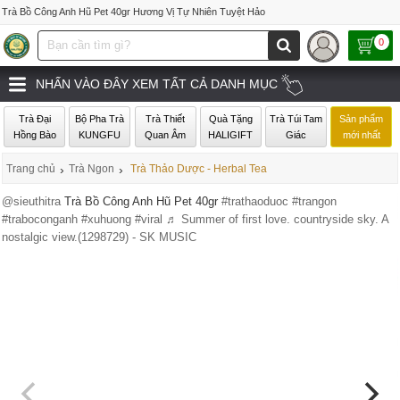
Trà Bồ Công Anh Hũ Pet 40gr Hương Vị Tự Nhiên Tuyệt Hảo
0
NHẤN VÀO ĐÂY XEM TẤT CẢ DANH MỤC
Trà Đại
Bộ Pha Trà
Trà Thiết
Quà Tặng
Trà Túi Tam
Sản phẩm
Hồng Bào
KUNGFU
Quan Âm
HALIGIFT
Giác
mới nhất
Trang chủ
›
Trà Ngon
›
Trà Thảo Dược - Herbal Tea
@sieuthitra
Trà Bồ Công Anh Hũ Pet 40gr
#trathaoduoc
#trangon
#traboconganh
#xuhuong
#viral
♬ Summer of first love. countryside sky. A
nostalgic view.(1298729) - SK MUSIC