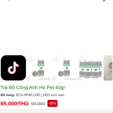
Trà Bồ Công Anh Hũ Pet 40gr
Mã hàng:
BCA-HP40-1245
| 1453 lượt xem
65.000
/Hũ
đ
93.000
-30%