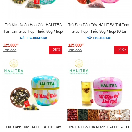
Trà Kim Ngân Hoa Cúc HALITEA
Trà Đen Dâu Tây HALITEA Túi Tam
Túi Tam Giác Hộp Thiếc 50gr/ hộp/
Giác Hộp Thiếc 30gr/ hộp/10 túi
10...
MÃ: TTG-HKNHC50
MÃ: TTG-TDDT30
đ
đ
125.000
125.000
- 29%
- 29%
175.000
175.000
Trà Xanh Đào HALITEA Túi Tam
Trà Đậu Đỏ Lúa Mạch HALITEA Túi