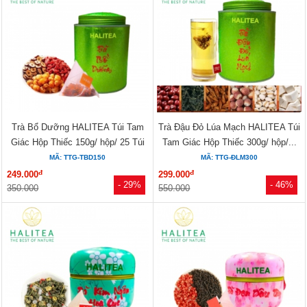
Trà Bổ Dưỡng HALITEA Túi Tam
Trà Đậu Đỏ Lúa Mạch HALITEA Túi
Giác Hộp Thiếc 150g/ hộp/ 25 Túi
Tam Giác Hộp Thiếc 300g/ hộp/...
MÃ: TTG-TBD150
MÃ: TTG-ĐLM300
đ
đ
249.000
299.000
- 29%
- 46%
350.000
550.000