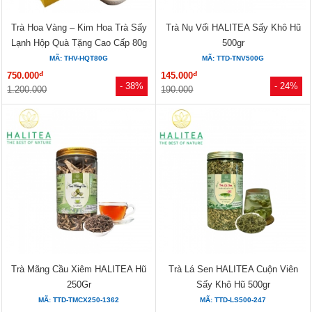
Trà Hoa Vàng – Kim Hoa Trà Sấy
Trà Nụ Vối HALITEA Sấy Khô Hũ
Lạnh Hộp Quà Tặng Cao Cấp 80g
500gr
MÃ: THV-HQT80G
MÃ: TTD-TNV500G
đ
đ
750.000
145.000
- 38%
- 24%
1.200.000
190.000
Trà Mãng Cầu Xiêm HALITEA Hũ
Trà Lá Sen HALITEA Cuộn Viên
250Gr
Sấy Khô Hũ 500gr
MÃ: TTD-TMCX250-1362
MÃ: TTD-LS500-247