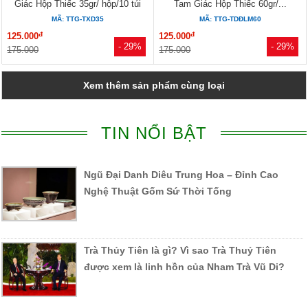
Giác Hộp Thiếc 35gr/ hộp/10 túi
Tam Giác Hộp Thiếc 60gr/...
MÃ: TTG-TXD35
MÃ: TTG-TDĐLM60
đ
đ
125.000
125.000
- 29%
- 29%
175.000
175.000
Xem thêm sản phẩm cùng loại
TIN NỔI BẬT
Ngũ Đại Danh Diêu Trung Hoa – Đỉnh Cao
Nghệ Thuật Gốm Sứ Thời Tống
Trà Thủy Tiên là gì? Vì sao Trà Thuỷ Tiên
được xem là linh hồn của Nham Trà Vũ Di?