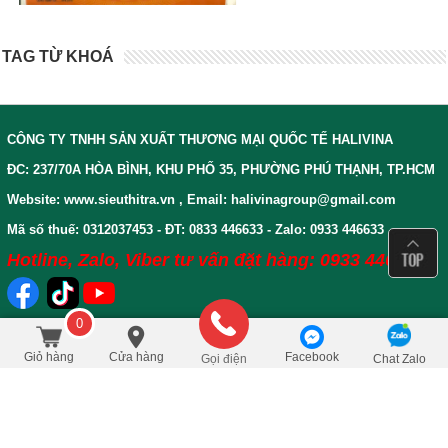
TAG TỪ KHOÁ
CÔNG TY TNHH SẢN XUẤT THƯƠNG MẠI QUỐC TẾ HALIVINA
ĐC: 237/70A HÒA BÌNH, KHU PHỐ 35, PHƯỜNG PHÚ THẠNH, TP.HCM
Website: www.sieuthitra.vn , Email: halivinagroup@gmail.com
Mã số thuế: 0312037453 - ĐT: 0833 446633 - Zalo: 0933 446633
Hotline, Zalo, Viber tư vấn đặt hàng: 0933 446633
0
CHÍNH SÁCH VÀ QUY ĐỊNH
65.000
/Hũ
đ
Đặt mua
93.000
Giỏ hàng
Cửa hàng
Facebook
Gọi điện
Chat Zalo
CHUNG
BẢO HÀNH VÀ SỬA CHỮA
CHÍNH SÁCH ĐỔI VÀ TRẢ
HƯỚNG DẪN MUA HÀNG
HÀNG
HƯỚNG DẪN THANH TOÁN