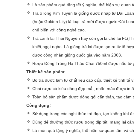
Là sản phẩm quà tặng tết ý nghĩa, thể hiện sự quan
Trà ô long Kim Tuyên là giống được nhập từ Đài Loan
(hoặc Golden Lily) là loại trà mới được người Đài L
chế biến với công nghệ cao.
Trà cành lai Thái Nguyên hay còn gọi là chè lai F1(Th
khiết,ngọt ngào. Là giống trà lai được tạo ra từ tổ
được công nhận giống quốc gia vào năm 2003.
Rượu Đông Trùng Hạ Thảo Chai 750ml được nấu từ gạ
Thiết kế sản phẩm:
Bộ trà được làm từ chất liệu cao cấp, thiết kế tinh tế 
Chai rượu có kiểu dáng đẹp mắt, nhãn mác được in ấ
Toàn bộ sản phẩm được đóng gói cẩn thận, tạo cảm 
Công dụng:
Sử dụng trong các nghi thức trà đạo, tạo không khí 
Dùng để thưởng thức rượu trong dịp tết, mang lại c
Là món quà tặng ý nghĩa, thể hiện sự quan tâm và ch