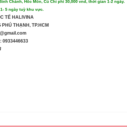
Bình Chánh, Hốc Môn, Củ Chi phí 30,000 vnd, thời gian 1-2 ngày.
 1- 5 ngày tuỳ khu vực.
C TẾ HALIVINA
G PHÚ THẠNH, TP.HCM
up@gmail.com
o: 0933446633
33