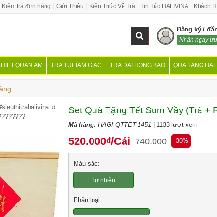
Kiểm tra đơn hàng
Giới Thiệu
Kiến Thức Về Trà
Tin Tức HALIVINA
Khách H
Đăng ký / đă
Nhận ngay ưu
THIẾT QUAN ÂM
TRÀ TÚI TAM GIÁC
TRÀ ĐẠI HỒNG BÀO
QUÀ TẶNG HAL
Tặng
#sieuthitrahalivina
♬
Set Quà Tặng Tết Sum Vầy (Trà + 
????????
Mã hàng:
HAGI-QTTET-1451
| 1133 lượt xem
520.000
/Cái
đ
740.000
-30%
Màu sắc:
Tự nhiên
Phân loại: