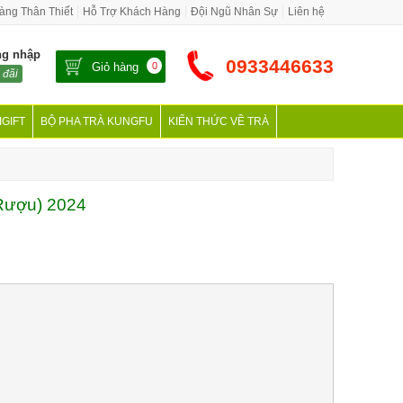
àng Thân Thiết
Hỗ Trợ Khách Hàng
Đội Ngũ Nhân Sự
Liên hệ
ng nhập
0933446633
Giỏ hàng
0
 đãi
IGIFT
BỘ PHA TRÀ KUNGFU
KIẾN THỨC VỀ TRÀ
Rượu) 2024