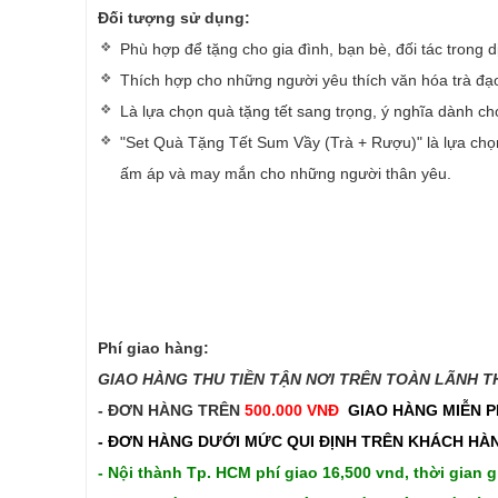
Đối tượng sử dụng:
Phù hợp để tặng cho gia đình, bạn bè, đối tác trong d
Thích hợp cho những người yêu thích văn hóa trà đ
Là lựa chọn quà tặng tết sang trọng, ý nghĩa dành 
"Set Quà Tặng Tết Sum Vầy (Trà + Rượu)" là lựa ch
ấm áp và may mắn cho những người thân yêu.
Phí giao hàng:
GIAO HÀNG THU TIỀN TẬN NƠI TRÊN TOÀN LÃNH THỔ
- ĐƠN HÀNG TRÊN
500.000 VNĐ
GIAO HÀNG MIỄN P
- ĐƠN HÀNG DƯỚI MỨC QUI ĐỊNH TRÊN
KHÁCH HÀN
- Nội thành Tp. HCM phí giao 16,500 vnd, thời gian g