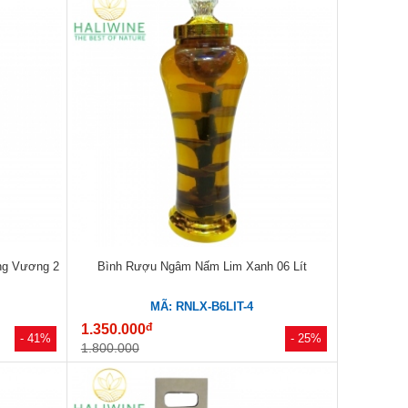
ng Vương 2
Bình Rượu Ngâm Nấm Lim Xanh 06 Lít
MÃ: RNLX-B6LIT-4
đ
1.350.000
- 41%
- 25%
1.800.000