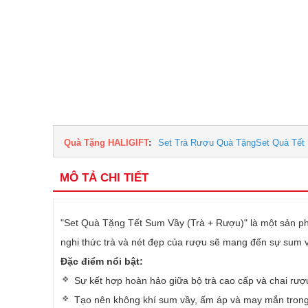
Quà Tặng HALIGIFT
:
Set Trà Rượu Quà Tặng
Set Quà Tết
MÔ TẢ CHI TIẾT
"Set Quà Tặng Tết Sum Vầy (Trà + Rượu)" là một sản ph
nghi thức trà và nét đẹp của rượu sẽ mang đến sự sum v
Đặc điểm nổi bật:
Sự kết hợp hoàn hảo giữa bộ trà cao cấp và chai rư
Tạo nên không khí sum vầy, ấm áp và may mắn trong