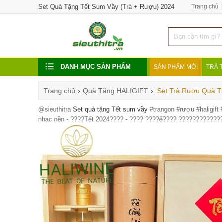
Set Quà Tặng Tết Sum Vầy (Trà + Rượu) 2024
Trang chủ
DANH MỤC SẢN PHẨM
SẢN PHẨM MỚI
TRÀ 
Trang chủ
›
Quà Tặng HALIGIFT
›
Set Trà Rượu Quà 
@sieuthitra
Set quà tặng Tết sum vầy
#trangon
#rượu
#haligift
nhạc nền - ????Tết 2024???? - ???? ????ế???? ????????????