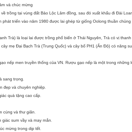
 tâm và chúc mừng
 về trồng tại vùng đất Bảo Lộc Lâm đồng, sau đó xuất khẩu đi Đài Loa
oan phát triển vào năm 1980 được lai ghép từ giống Oolong thuần chủng
anh Trà) là loại lai được trồng phổ biến ở Thái Nguyên, Trà có vị than
 hợp cây mẹ Đại Bạch Trà (Trung Quốc) và cây bố PH1 (Ấn Độ) có năng 
o nếp men truyền thống của VN. Rượu gạo nếp là một trong những lo
và sang trọng.
n đẹp và chuyên nghiệp.
giác quà tặng cao cấp.
ấm cúng và thư giãn.
ảm giác sum vầy và may mắn.
úc mừng trong dịp tết.