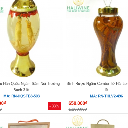
u Hàn Quốc Ngâm Sâm Núi Trường
Bình Rượu Ngâm Combo Tứ Hải Lo
Bạch 3 lít
lít
MÃ: RN-HQSTB3-503
MÃ: RN-THLV2-496
đ
đ
00
650.000
- 33%
0
1.100.000