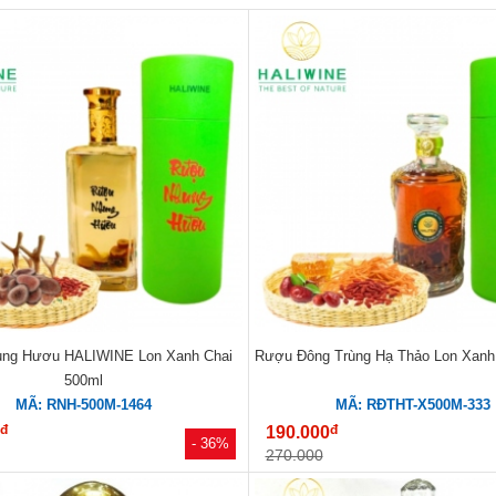
ng Hươu HALIWINE Lon Xanh Chai
Rượu Đông Trùng Hạ Thảo Lon Xanh
500ml
MÃ: RNH-500M-1464
MÃ: RĐTHT-X500M-333
đ
đ
0
190.000
- 36%
270.000