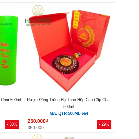
 Chai 500ml
Rượu Đông Trùng Hạ Thảo Hộp Cao Cấp Chai
500ml
MÃ: QTR-500ML-664
đ
250.000
- 30%
- 29%
350.000