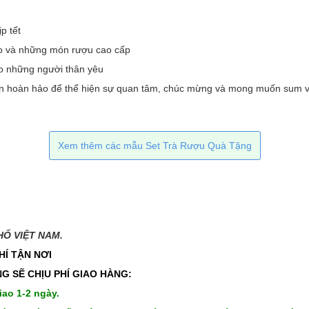
ịp tết
ạo và những món rượu cao cấp
cho những người thân yêu
ọn hoàn hảo để thể hiện sự quan tâm, chúc mừng và mong muốn sum vầ
Xem thêm các mẫu Set Trà Rượu Quà Tặng
 VIỆT NAM.​​
HÍ TẬN NƠI
G SẼ CHỊU PHÍ GIAO HÀNG:
iao 1-2 ngày.