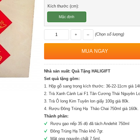
Kích thước (cm):
Mặc định
(Chọn số lượng)
+
–
Nhà sản xuất:
Quà Tặng HALIGIFT
Set quà tặng gồm:
1. Hộp gỗ sang trọng kích thước: 36-22-11cm giá 14
2. Trà Xanh Cành Lai F1 Tân Cương Thái Nguyên Lon
3. Trà Ô long Kim Tuyên lon giấy 100g giá 80k.
4. Rượu Đông Trùng Hạ Thảo Chai 750ml giá 160k.
Thành phần:
Rượu gạo nếp 35 độ đã tách Andehit 750ml
Đông Trùng Hạ Thảo khô 7gr.
Mật ong nguyên chất 7,5ml.