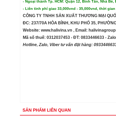
- Ngoại thành Tp. HCM: Quận 12, Bình Tân, Nhà Bè, 
- Liên tỉnh phí giao 33,000vnd - 35,000vnd, thời gian
CÔNG TY TNHH SẢN XUẤT THƯƠNG MẠI QUỐ
ĐC: 237/70A HÒA BÌNH, KHU PHỐ 35, PHƯỜN
Website: www.halivina.vn , Email: halivinagro
Mã số thuế: 0312037453 - ĐT: 0833446633 - Zal
Hotline, Zalo, Viber tư vấn đặt hàng: 09334466
SẢN PHẨM LIÊN QUAN