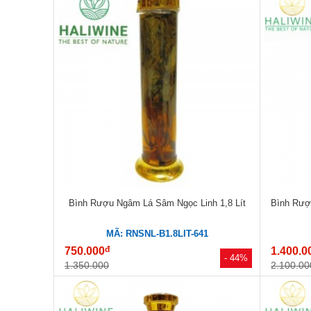
Bình Rượu Ngâm Lá Sâm Ngọc Linh 1,8 Lít
Bình Rượ
MÃ: RNSNL-B1.8LIT-641
đ
750.000
1.400.0
- 44%
1.350.000
2.100.00