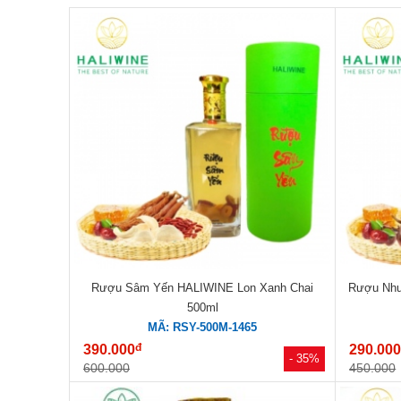
Rượu Sâm Yến HALIWINE Lon Xanh Chai
Rượu Nhu
500ml
MÃ: RSY-500M-1465
đ
390.000
290.00
- 35%
600.000
450.000