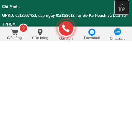
Chí Minh.
GPKD: 0312037453, cấp ngày 05/11/2012 Tại Sở Kế Hoạch và Đầu Tư
TPHCM
0
425.000
/Cái
đ
Đặt mua
650.000
Giỏ hàng
Cửa hàng
Facebook
Gọi điện
Chat Zalo
Bản đồ đường đi đến Siêu Thị Trà