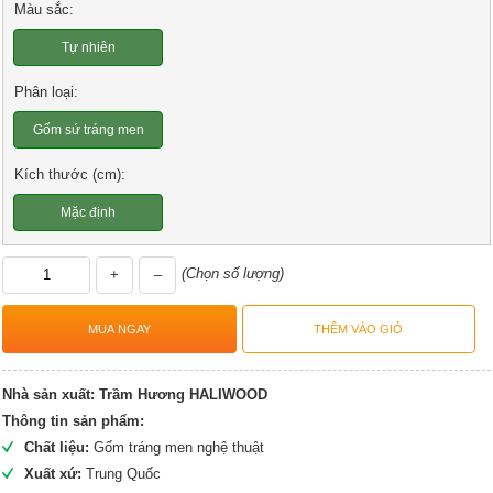
Màu sắc:
Tự nhiên
Phân loại:
Gốm sứ tráng men
Kích thước (cm):
Mặc định
(Chọn số lượng)
+
–
Nhà sản xuất:
Trầm Hương HALIWOOD
Thông tin sản phẩm:
Chất liệu:
Gốm tráng men nghệ thuật
Xuất xứ:
Trung Quốc