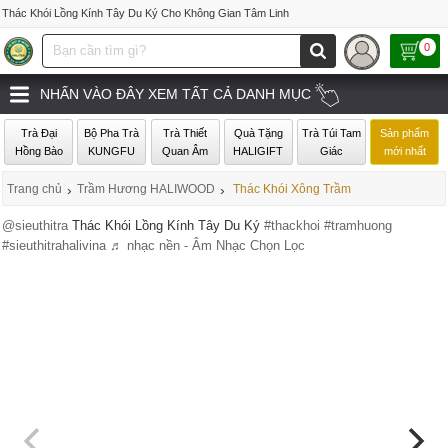
Thác Khói Lồng Kính Tây Du Ký Cho Không Gian Tâm Linh
0
NHẤN VÀO ĐÂY XEM TẤT CẢ DANH MỤC
Trà Đại
Bộ Pha Trà
Trà Thiết
Quà Tặng
Trà Túi Tam
Sản phẩm
Hồng Bào
KUNGFU
Quan Âm
HALIGIFT
Giác
mới nhất
Trang chủ
›
Trầm Hương HALIWOOD
›
Thác Khói Xông Trầm
@sieuthitra
Thác Khói Lồng Kính Tây Du Ký
#thackhoi
#tramhuong
#sieuthitrahalivina
♬ nhạc nền - Âm Nhạc Chọn Lọc