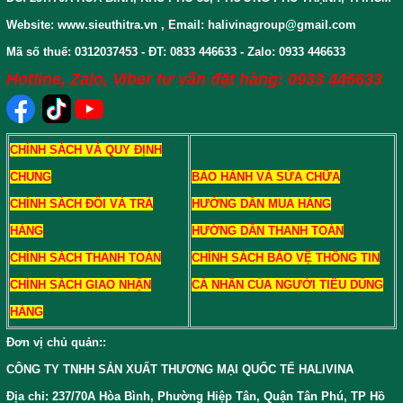
Website: www.sieuthitra.vn , Email: halivinagroup@gmail.com
Mã số thuế: 0312037453 - ĐT: 0833 446633 - Zalo: 0933 446633
Hotline, Zalo, Viber tư vấn đặt hàng: 0933 446633
CHÍNH SÁCH VÀ QUY ĐỊNH
CHUNG
BẢO HÀNH VÀ SỬA CHỮA
CHÍNH SÁCH ĐỔI VÀ TRẢ
HƯỚNG DẪN MUA HÀNG
HÀNG
HƯỚNG DẪN THANH TOÁN
CHÍNH SÁCH THANH TOÁN
CHÍNH SÁCH BẢO VỆ THÔNG TIN
CHÍNH SÁCH GIAO NHẬN
CÁ NHÂN CỦA NGƯỜI TIÊU DÙNG
HÀNG
Đơn vị chủ quản:
:
CÔNG TY TNHH SẢN XUẤT THƯƠNG MẠI QUỐC TẾ HALIVINA
Địa chỉ: 237/70A Hòa Bình, Phường Hiệp Tân, Quận Tân Phú, TP Hồ