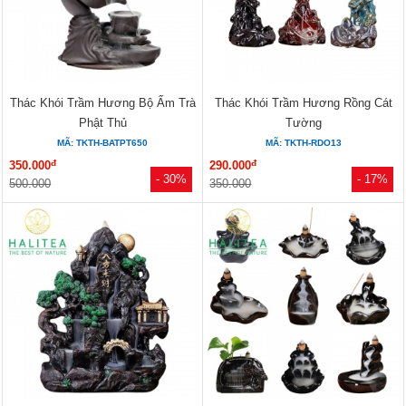
Thác Khói Trầm Hương Bộ Ấm Trà
Thác Khói Trầm Hương Rồng Cát
Phật Thủ
Tường
MÃ: TKTH-BATPT650
MÃ: TKTH-RDO13
đ
đ
350.000
290.000
- 30%
- 17%
500.000
350.000