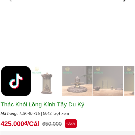
Thác Khói Lồng Kính Tây Du Ký
Mã hàng:
TDK-40-715
| 5642 lượt xem
425.000
/Cái
đ
650.000
-35%