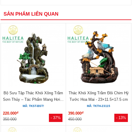
SẢN PHẨM LIÊN QUAN
Bộ Sưu Tập Thác Khói Xông Trầm
Thác Khói Xông Trầm Đôi Chim Hỷ
Sơn Thủy – Tác Phẩm Mang Hơi...
Tước Hoa Mai - 23×11.5×17.5 cm
MÃ: TKST-BST!
MÃ: TKTH-23115
đ
đ
220.000
390.000
- 37%
- 13%
350.000
450.000