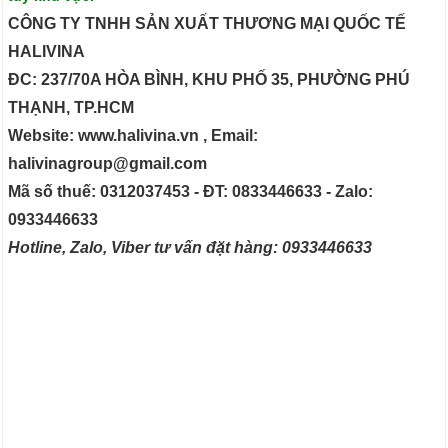
CÔNG TY TNHH SẢN XUẤT THƯƠNG MẠI QUỐC TẾ
HALIVINA
ĐC: 237/70A HÒA BÌNH, KHU PHỐ 35, PHƯỜNG PHÚ
THẠNH, TP.HCM
Website: www.halivina.vn , Email:
halivinagroup@gmail.com
Mã số thuế: 0312037453 - ĐT: 0833446633 - Zalo:
0933446633
Hotline, Zalo, Viber tư vấn đặt hàng: 0933446633