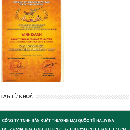
TAG TỪ KHOÁ
CÔNG TY TNHH SẢN XUẤT THƯƠNG MẠI QUỐC TẾ HALIVINA
ĐC: 237/70A HÒA BÌNH, KHU PHỐ 35, PHƯỜNG PHÚ THẠNH, TP.HCM