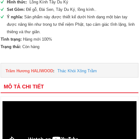
Hình thức:
Lồng Kính Tây Du Ký
Set Gồm:
Đế gỗ, Đài Sen, Tây Du Ký, lồng kính..
Ý nghĩa:
Sản phẩm này được thiết kế dưới hình dạng một bàn tay
được nâng lên như trong tư thế niệm Phật, tạo cảm giác tĩnh lặng, linh
thiêng và thư giãn.
Tình trạng:
Hàng mới 100%
Trạng thái:
Còn hàng
Trầm Hương HALIWOOD
:
Thác Khói Xông Trầm
MÔ TẢ CHI TIẾT