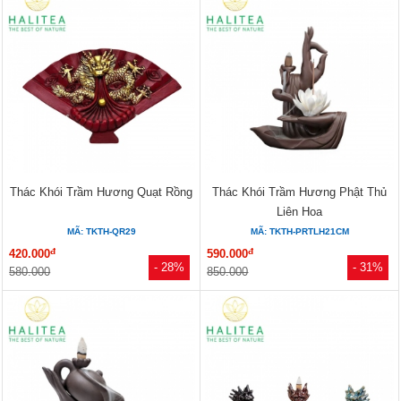
Thác Khói Trầm Hương Quạt Rồng
Thác Khói Trầm Hương Phật Thủ
Liên Hoa
MÃ: TKTH-QR29
MÃ: TKTH-PRTLH21CM
đ
đ
420.000
590.000
- 28%
- 31%
580.000
850.000