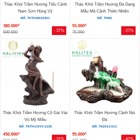
Thác Khói Trầm Hương Tiểu Cảnh
Thác Khói Trầm Hương Đa Dạng
Nam Sơn Hùng Vỹ
Mẫu Mã Cảnh Thiên Nhiên
MÃ: TKTH-M192501
MÃ: TKM1
đ
đ
380.000
55.000
- 37%
- 27%
600.000
75.000
Thác Khói Trầm Hương Cô Gái Vác
Thác Khói Trầm Hương Cảnh Núi
Vò Mỹ Miều
Đá
MÃ: TKTH-CGVV-1228
MÃ: TK2013-513
đ
đ
450.000
95.000
- 31%
- 42%