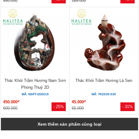
650.000
165.000
Thác Khói Trầm Hương Nam Sơn
Thác Khói Trầm Hương Lá Sen
Phong Thuỷ 2D
MÃ: NSPT-2D2619
MÃ: TK2030-530
đ
đ
450.000
45.000
- 25%
- 31%
600.000
65.000
Xem thêm sản phẩm cùng loại