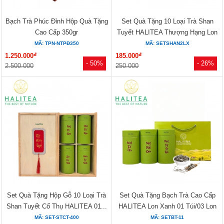
Bạch Trà Phúc Đỉnh Hộp Quà Tặng
Set Quà Tặng 10 Loại Trà Shan
Cao Cấp 350gr
Tuyết HALITEA Thượng Hạng Lon
Xanh
MÃ: TPN-NTPĐ350
MÃ: SETSHAN2LX
đ
đ
1.250.000
185.000
- 50%
- 26%
2.500.000
250.000
Set Quà Tặng Hộp Gỗ 10 Loại Trà
Set Quà Tặng Bạch Trà Cao Cấp
Shan Tuyết Cổ Thụ HALITEA 01...
HALITEA Lon Xanh 01 Túi/03 Lon
MÃ: SET-STCT-400
MÃ: SETBT-11