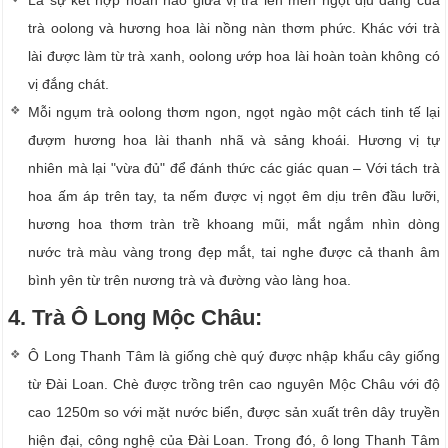
trà oolong và hương hoa lài nồng nàn thơm phức. Khác với trà
lài được làm từ trà xanh, oolong ướp hoa lài hoàn toàn không có
vị đắng chát.
Mỗi ngụm trà oolong thơm ngon, ngọt ngào một cách tinh tế lại
đượm hương hoa lài thanh nhã và sảng khoái. Hương vị tự
nhiên mà lại "vừa đủ" để đánh thức các giác quan – Với tách trà
hoa ấm áp trên tay, ta nếm được vị ngọt êm dịu trên đầu lưỡi,
hương hoa thơm tràn trề khoang mũi, mắt ngắm nhìn dòng
nước trà màu vàng trong đẹp mắt, tai nghe được cả thanh âm
bình yên từ trên nương trà và đường vào làng hoa.
4. Trà Ô Long Mộc Châu:
Ô Long Thanh Tâm là giống chè quý được nhập khẩu cây giống
từ Đài Loan. Chè được trồng trên cao nguyên Mộc Châu với độ
cao 1250m so với mặt nước biển, được sản xuất trên dây truyền
hiện đại, công nghệ của Đài Loan. Trong đó, ô long Thanh Tâm