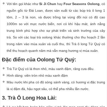
Với tên gọi khác như
Si Ji Chun
hay
Four Seasons Oolong
, có
nguồn gốc từ Đài Loan, được sản xuất từ các búp trà ô long 1
tôm, 2 – 3 lá non, và được trồng tại vùng đồi núi có độ cao
1000m so với mực nước biển, nơi có khí hậu mát, ánh nắng
trung bình phù hợp cho sự phát triển và sinh trưởng của cây
trà. So với các loại trà oolong khác thường cho thu hoạch 2 lần
trong năm vào mùa xuân và cuối thu, thì Trà ô long Tứ Quý có
thể thu hoạch quanh năm mà vẫn mang hương vị mùa xuân.
Đặc điểm của Oolong Tứ Quý:
Trà Tứ Quý có lá thon nhỏ, màu xanh đậm, răng cưa đều.
Hình dáng: viên tròn nhỏ màu xanh đậm
Màu nước khi pha có độ sóng sánh vàng, có hương vị đặc trưng
là vị đậm đà, hậu ngọt sâu, có thể pha nhiều lần nước.
3. Trà Ô Long Hoa Lài:
Là sự kết hợp hoàn hảo giữa vị trà lên men ngọt dịu dàng của