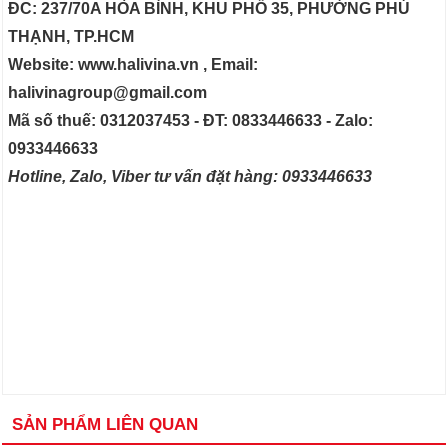
ĐC: 237/70A HÒA BÌNH, KHU PHỐ 35, PHƯỜNG PHÚ
THẠNH, TP.HCM
Website: www.halivina.vn , Email:
halivinagroup@gmail.com
Mã số thuế: 0312037453 - ĐT: 0833446633 - Zalo:
0933446633
Hotline, Zalo, Viber tư vấn đặt hàng: 0933446633
SẢN PHẨM LIÊN QUAN