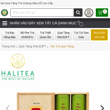
Set Quà Tặng Trà Oolong Hộp Gỗ Cao Cấp
0
NHẤN VÀO ĐÂY XEM TẤT CẢ DANH MỤC
Trà Đại
Bộ Pha Trà
Trà Thiết
Quà Tặng
Trà Túi Tam
Sản phẩm
Hồng Bào
KUNGFU
Quan Âm
HALIGIFT
Giác
mới nhất
Trang chủ
›
Quà Tặng HALIGIFT
›
Set Trà Quà Tặng