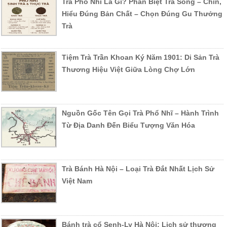
Trà Phổ Nhĩ Là Gì? Phân Biệt Trà Sống – Chín,
Hiểu Đúng Bản Chất – Chọn Đúng Gu Thưởng
Trà
Tiệm Trà Trần Khoan Ký Năm 1901: Di Sản Trà
Thương Hiệu Việt Giữa Lòng Chợ Lớn
Nguồn Gốc Tên Gọi Trà Phổ Nhĩ – Hành Trình
Từ Địa Danh Đến Biểu Tượng Văn Hóa
Trà Bánh Hà Nội – Loại Trà Đắt Nhất Lịch Sử
Việt Nam
Bánh trà cổ Senh-Ly Hà Nội: Lịch sử thương