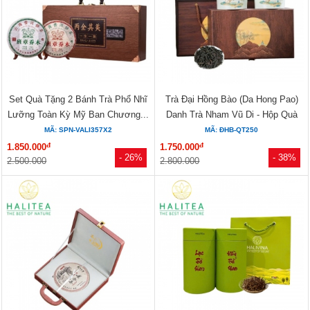
Set Quà Tặng 2 Bánh Trà Phổ Nhĩ
Trà Đại Hồng Bào (Da Hong Pao)
Lưỡng Toàn Kỳ Mỹ Ban Chương...
Danh Trà Nham Vũ Di - Hộp Quà
Sứ...
MÃ: SPN-VALI357X2
MÃ: ĐHB-QT250
đ
đ
1.850.000
1.750.000
- 26%
- 38%
2.500.000
2.800.000