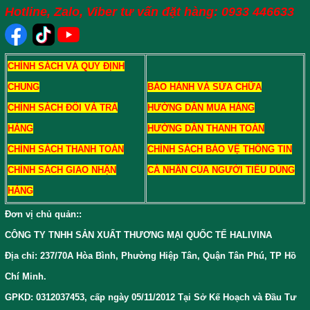
Hotline, Zalo, Viber tư vấn đặt hàng: 0933 446633
CHÍNH SÁCH VÀ QUY ĐỊNH
CHUNG
BẢO HÀNH VÀ SỬA CHỮA
CHÍNH SÁCH ĐỔI VÀ TRẢ
HƯỚNG DẪN MUA HÀNG
HÀNG
HƯỚNG DẪN THANH TOÁN
CHÍNH SÁCH THANH TOÁN
CHÍNH SÁCH BẢO VỆ THÔNG TIN
CHÍNH SÁCH GIAO NHẬN
CÁ NHÂN CỦA NGƯỜI TIÊU DÙNG
HÀNG
Đơn vị chủ quản:
:
CÔNG TY TNHH SẢN XUẤT THƯƠNG MẠI QUỐC TẾ HALIVINA
Địa chỉ: 237/70A Hòa Bình, Phường Hiệp Tân, Quận Tân Phú, TP Hồ
Chí Minh.
GPKD: 0312037453, cấp ngày 05/11/2012 Tại Sở Kế Hoạch và Đầu Tư