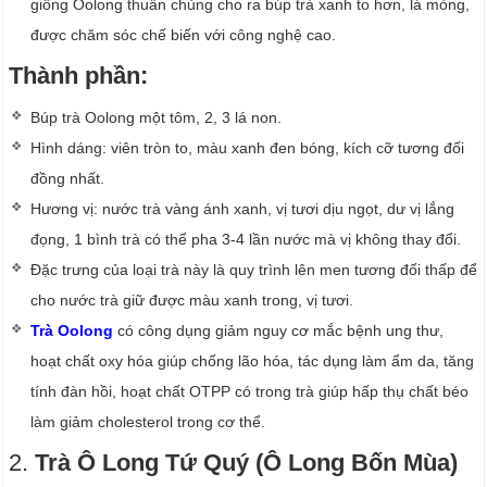
giống Oolong thuần chủng cho ra búp trà xanh to hơn, lá mỏng,
được chăm sóc chế biến với công nghệ cao.
Thành phần:
Búp trà Oolong một tôm, 2, 3 lá non.
Hình dáng: viên tròn to, màu xanh đen bóng, kích cỡ tương đối
đồng nhất.
Hương vị: nước trà vàng ánh xanh, vị tươi dịu ngọt, dư vị lắng
đọng, 1 bình trà có thể pha 3-4 lần nước mà vị không thay đổi.
Đặc trưng của loại trà này là quy trình lên men tương đối thấp để
cho nước trà giữ được màu xanh trong, vị tươi.
Trà Oolong
có công dụng giảm nguy cơ mắc bệnh ung thư,
hoạt chất oxy hóa giúp chống lão hóa, tác dụng làm ẩm da, tăng
tính đàn hồi, hoạt chất OTPP có trong trà giúp hấp thụ chất béo
làm giảm cholesterol trong cơ thể.
2.
Trà Ô Long Tứ Quý (Ô Long Bốn Mùa)