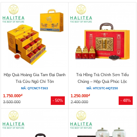
Hộp Quà Hoàng Gia Tam Đại Danh
Trà Hồng Trà Chính Sơn Tiểu
Trà Cửu Ngũ Chí Tôn
Chủng – Hộp Quà Phúc Lộc
Hoàng...
MÃ: QTCNCT-T363
MÃ: HTCSTC-HQT250
đ
đ
1.750.000
1.250.000
- 50%
- 48%
3.500.000
2.400.000