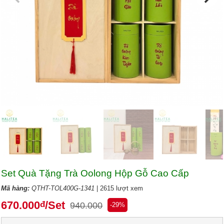
Set Quà Tặng Trà Oolong Hộp Gỗ Cao Cấp
Mã hàng:
QTHT-TOL400G-1341
| 2615 lượt xem
670.000
/Set
đ
940.000
-29%