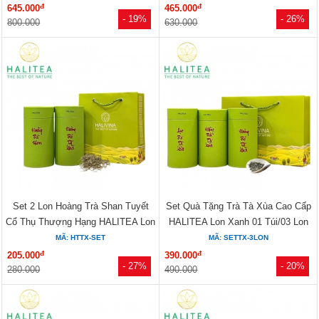
đ
đ
645.000
465.000
- 19%
- 26%
800.000
630.000
Set 2 Lon Hoàng Trà Shan Tuyết
Set Quà Tặng Trà Tà Xùa Cao Cấp
Cổ Thụ Thượng Hạng HALITEA Lon
HALITEA Lon Xanh 01 Túi/03 Lon
Xanh
MÃ: HTTX-SET
MÃ: SETTX-3LON
đ
đ
205.000
390.000
- 27%
- 20%
280.000
490.000