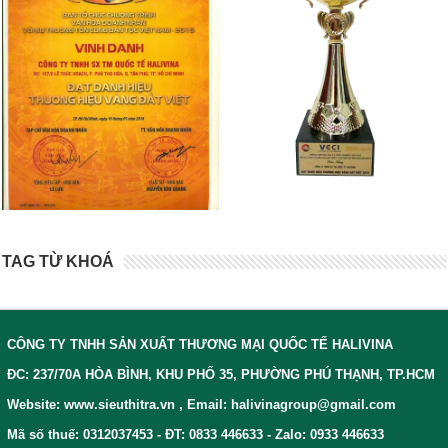
TAG TỪ KHOÁ
CÔNG TY TNHH SẢN XUẤT THƯƠNG MẠI QUỐC TẾ HALIVINA
ĐC: 237/70A HÒA BÌNH, KHU PHỐ 35, PHƯỜNG PHÚ THẠNH, TP.HCM
Website: www.sieuthitra.vn , Email: halivinagroup@gmail.com
Mã số thuế: 0312037453 - ĐT: 0833 446633 - Zalo: 0933 446633