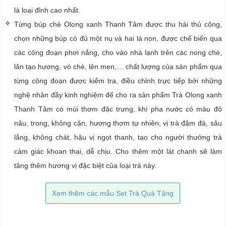
là loại đỉnh cao nhất.
Từng búp chè Olong xanh Thanh Tâm được thu hái thủ công,
chọn những búp có đủ một nụ và hai lá non, được chế biến qua
các công đoạn phơi nắng, cho vào nhà lạnh trên các nong chè,
lăn tạo hương, vò chè, lên men,… chất lượng của sản phẩm qua
từng công đoạn được kiểm tra, điều chỉnh trực tiếp bởi những
nghệ nhân đầy kinh nghiệm để cho ra sản phẩm Trà Olong xanh
Thanh Tâm có mùi thơm đặc trưng, khi pha nước có màu đỏ
nâu, trong, không cặn, hương thơm tự nhiên, vị trà đậm đà, sâu
lắng, không chát, hậu vị ngọt thanh, tạo cho người thưởng trà
cảm giác khoan thai, dễ chịu. Cho thêm một lát chanh sẽ làm
tăng thêm hương vị đặc biệt của loại trà này.
Xem thêm các mẫu Set Trà Quà Tặng