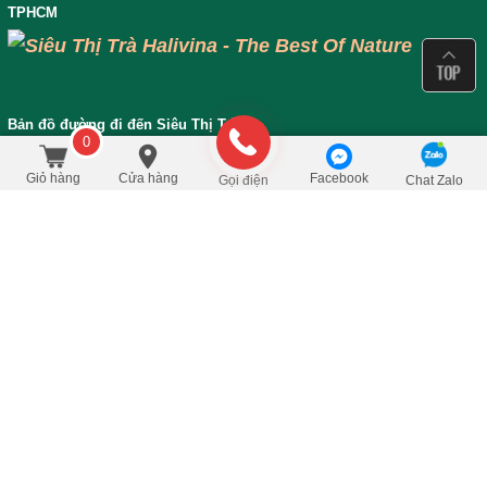
TPHCM
Bản đồ đường đi đến Siêu Thị Trà
0
670.000
/Set
đ
Đặt mua
940.000
Giỏ hàng
Cửa hàng
Facebook
Gọi điện
Chat Zalo