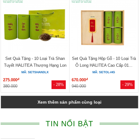
Set Quà Tặng - 10 Loại Trà Shan
Set Quà Tặng Hộp Gỗ - 10 Loại Trà
Tuyết HALITEA Thượng Hạng Lon
Ô Long HALITEA Cao Cấp 01...
Xanh
MÃ: SETSHAN3LX
MÃ: SETOL-HG
đ
đ
275.000
670.000
- 28%
- 29%
380.000
940.000
Xem thêm sản phẩm cùng loại
TIN NỔI BẬT