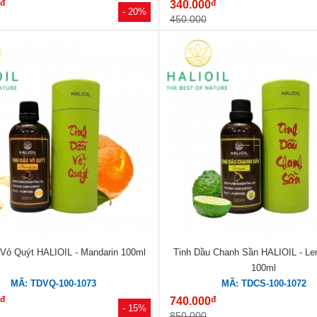
đ
đ
0
340.000
- 20%
450.000
 Vỏ Quýt HALIOIL - Mandarin 100ml
Tinh Dầu Chanh Sần HALIOIL - Le
100ml
MÃ: TDVQ-100-1073
MÃ: TDCS-100-1072
đ
đ
0
740.000
- 15%
850.000