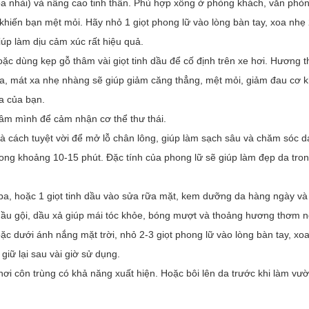
oa nhài) và nâng cao tinh thần. Phù hợp xông ở phòng khách, văn phòn
g khiến bạn mệt mỏi. Hãy nhỏ 1 giọt phong lữ vào lòng bàn tay, xoa nhẹ
úp làm dịu cảm xúc rất hiệu quả.
hoặc dùng kẹp gỗ thâm vài giọt tinh dầu để cố định trên xe hơi. Hương 
dừa, mát xa nhẹ nhàng sẽ giúp giảm căng thẳng, mệt mỏi, giảm đau cơ
a của bạn.
gâm mình để cảm nhận cơ thể thư thái.
à cách tuyệt vời để mở lỗ chân lông, giúp làm sạch sâu và chăm sóc d
ong khoảng 10-15 phút. Đặc tính của phong lữ sẽ giúp làm đẹp da tro
oba, hoặc 1 giọt tinh dầu vào sửa rữa mặt, kem dưỡng da hàng ngày và
dầu gội, dầu xả giúp mái tóc khỏe, bóng mượt và thoảng hương thơm n
ặc dưới ánh nắng mặt trời, nhỏ 2-3 giọt phong lữ vào lòng bàn tay, x
iữ lại sau vài giờ sử dụng.
nơi côn trùng có khả năng xuất hiện. Hoặc bôi lên da trước khi làm vư