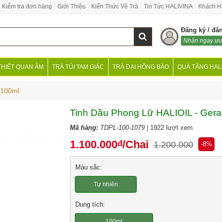
Kiểm tra đơn hàng
Giới Thiệu
Kiến Thức Về Trà
Tin Tức HALIVINA
Khách H
Đăng ký / đă
Nhận ngay ưu
THIẾT QUAN ÂM
TRÀ TÚI TAM GIÁC
TRÀ ĐẠI HỒNG BÀO
QUÀ TẶNG HAL
 100ml
Tinh Dầu Phong Lữ HALIOIL - Gera
Mã hàng:
TDPL-100-1079
| 1922 lượt xem
1.100.000
/Chai
đ
1.200.000
-8%
Màu sắc:
Tự nhiên
Dung tích:
100ml