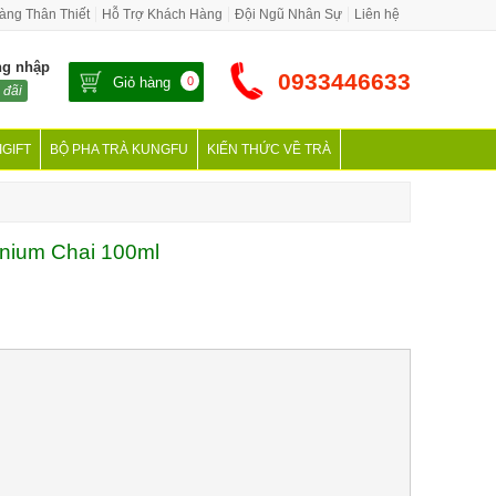
àng Thân Thiết
Hỗ Trợ Khách Hàng
Đội Ngũ Nhân Sự
Liên hệ
ng nhập
0933446633
Giỏ hàng
0
 đãi
IGIFT
BỘ PHA TRÀ KUNGFU
KIẾN THỨC VỀ TRÀ
nium Chai 100ml