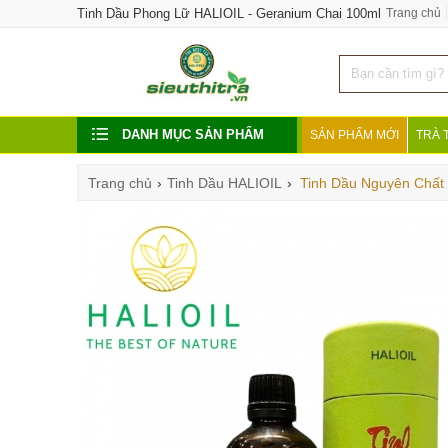
Tinh Dầu Phong Lữ HALIOIL - Geranium Chai 100ml
Trang chủ
DANH MỤC SẢN PHẨM
SẢN PHẨM MỚI
TRÀ 
Trang chủ
›
Tinh Dầu HALIOIL
›
Tinh Dầu Nguyên Chất