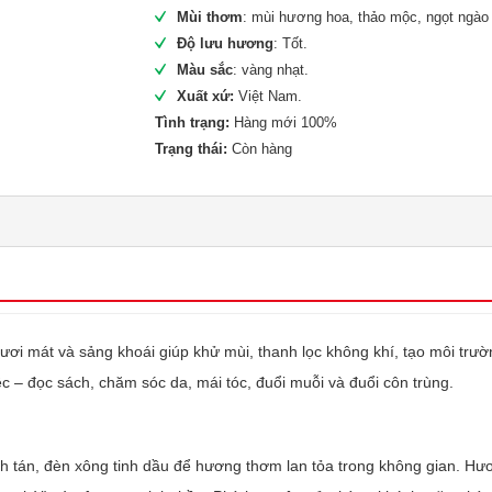
Mùi thơm
: mùi hương hoa, thảo mộc, ngọt ngào 
Độ lưu hương
: Tốt.
Màu sắc
: vàng nhạt.
Xuất xứ:
Việt Nam.
Tình trạng:
Hàng mới 100%
Trạng thái:
Còn hàng
i mát và sảng khoái giúp khử mùi, thanh lọc không khí, tạo môi trườ
ệc – đọc sách, chăm sóc da, mái tóc, đuổi muỗi và đuổi côn trùng.
ch tán, đèn xông tinh dầu để hương thơm lan tỏa trong không gian. Hư