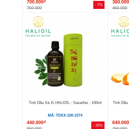
đ
700.000
360.00
- 7%
750.000
450.000
Tinh Dầu Xá Xị HALIOIL - Sasarfas - 100ml
Tinh Dầu
MÃ: TDXX-100-1074
đ
440.000
640.00
- 20%
550.000
750.000