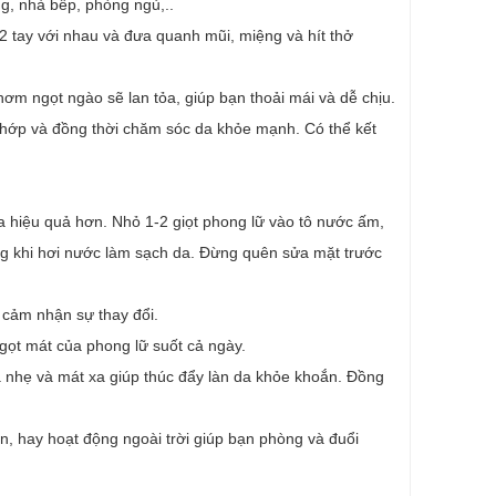
g, nhà bếp, phòng ngủ,..
 2 tay với nhau và đưa quanh mũi, miệng và hít thở
thơm ngọt ngào sẽ lan tỏa, giúp bạn thoải mái và dễ chịu.
 khớp và đồng thời chăm sóc da khỏe mạnh. Có thể kết
a hiệu quả hơn. Nhỏ 1-2 giọt phong lữ vào tô nước ấm,
ng khi hơi nước làm sạch da. Đừng quên sửa mặt trước
 cảm nhận sự thay đổi.
gọt mát của phong lữ suốt cả ngày.
oa nhẹ và mát xa giúp thúc đẩy làn da khỏe khoắn. Đồng
ờn, hay hoạt động ngoài trời giúp bạn phòng và đuổi