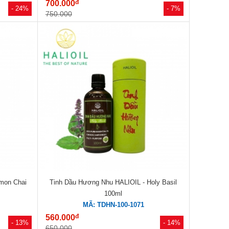
đ
700.000
- 24%
- 7%
750.000
mon Chai
Tinh Dầu Hương Nhu HALIOIL - Holy Basil
100ml
MÃ: TDHN-100-1071
đ
560.000
- 13%
- 14%
650.000