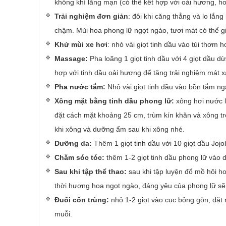
không khí lãng mạn (có thể kết hợp với oải hương, h
Trải nghiệm đơn giản
: đôi khi căng thẳng và lo lắn
chậm. Mùi hoa phong lữ ngọt ngào, tươi mát có thể gi
Khử mùi xe hơi
: nhỏ vài giọt tinh dầu vào túi thơm 
Massage:
Pha loãng 1 giọt tinh dầu với 4 giọt dầu 
hợp với tinh dầu oải hương để tăng trải nghiệm mát x
Pha nước tắm:
Nhỏ vài giọt tinh dầu vào bồn tắm n
Xông mặt bằng tinh dầu phong lữ:
xông hơi nước l
đặt cách mặt khoảng 25 cm, trùm kín khăn và xông tr
khi xông và dưỡng ẩm sau khi xông nhé.
Dưỡng da:
Thêm 1 giọt tinh dầu với 10 giọt dầu Joj
Chăm sóc tóc:
thêm 1-2 giọt tinh dầu phong lữ vào 
Sau khi tập thể thao:
sau khi tập luyện đổ mồ hôi ho
thời hương hoa ngọt ngào, đáng yêu của phong lữ sẽ g
Đuổi côn trùng:
nhỏ 1-2 giọt vào cục bông gòn, đặt 
muỗi.