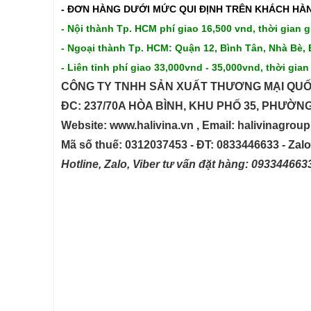
- ĐƠN HÀNG DƯỚI MỨC QUI ĐỊNH TRÊN
KHÁCH HÀN
- Nội thành Tp. HCM phí giao 16,500 vnd, thời gian g
- Ngoại thành Tp. HCM: Quận 12, Bình Tân, Nhà Bè, 
- Liên tỉnh phí giao 33,000vnd - 35,000vnd, thời gian
CÔNG TY TNHH SẢN XUẤT THƯƠNG MẠI QUỐ
ĐC: 237/70A HÒA BÌNH, KHU PHỐ 35, PHƯỜN
Website: www.halivina.vn , Email: halivinagro
Mã số thuế: 0312037453 - ĐT: 0833446633 - Zal
Hotline, Zalo, Viber tư vấn đặt hàng: 09334466