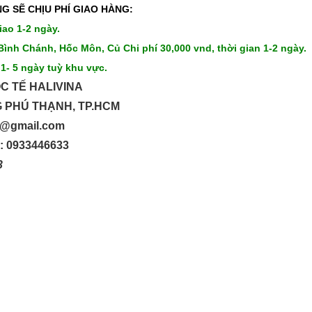
G SẼ CHỊU PHÍ GIAO HÀNG:
iao 1-2 ngày.
Bình Chánh, Hốc Môn, Củ Chi phí 30,000 vnd, thời gian 1-2 ngày.
 1- 5 ngày tuỳ khu vực.
C TẾ HALIVINA
G PHÚ THẠNH, TP.HCM
up@gmail.com
o: 0933446633
33