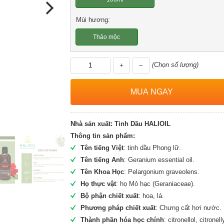
Mùi hương:
Thảo mộc
(Chọn số lượng)
+
–
Nhà sản xuất:
Tinh Dầu HALIOIL
Thông tin sản phẩm:
Tên tiếng Việt
: tinh dầu Phong lữ.
Tên tiếng Anh
: Geranium essential oil.
Tên Khoa Học
: Pelargonium graveolens.
Họ thực vật
: họ Mỏ hạc (Geraniaceae).
Bộ phận chiết xuất
: hoa, lá.
Phương pháp chiết xuất
: Chưng cất hơi nước.
Thành phần hóa học chính
: citronellol, citronel