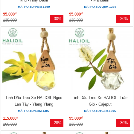
Nhu - Holy Basil
- Mandarin
MÃ: HO-TDHN8M-1399
MÃ: HO-TDVQ8M-1398
đ
đ
95.000
95.000
- 30%
- 30%
135.000
135.000
Tinh Dầu Treo Xe HALIOIL Ngọc
Tinh Dầu Treo Xe HALIOIL Tràm
Lan Tây - Ylang Ylang
Gió - Cajeput
MÃ: HO-TDNL8M-1397
MÃ: HO-TDTG8M-1396
đ
đ
115.000
95.000
- 28%
- 30%
160.000
135.000