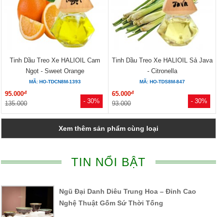
Tinh Dầu Treo Xe HALIOIL Cam
Tinh Dầu Treo Xe HALIOIL Sả Java
Ngọt - Sweet Orange
- Citronella
MÃ: HO-TDCN8M-1393
MÃ: HO-TDS8M-847
đ
đ
95.000
65.000
- 30%
- 30%
135.000
93.000
Xem thêm sản phẩm cùng loại
TIN NỔI BẬT
Ngũ Đại Danh Diêu Trung Hoa – Đỉnh Cao
Nghệ Thuật Gốm Sứ Thời Tống