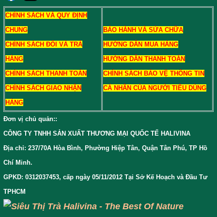
CHÍNH SÁCH VÀ QUY ĐỊNH
CHUNG
BẢO HÀNH VÀ SỬA CHỮA
CHÍNH SÁCH ĐỔI VÀ TRẢ
HƯỚNG DẪN MUA HÀNG
HÀNG
HƯỚNG DẪN THANH TOÁN
CHÍNH SÁCH THANH TOÁN
CHÍNH SÁCH BẢO VỆ THÔNG TIN
CHÍNH SÁCH GIAO NHẬN
CÁ NHÂN CỦA NGƯỜI TIÊU DÙNG
HÀNG
Đơn vị chủ quản:
:
CÔNG TY TNHH SẢN XUẤT THƯƠNG MẠI QUỐC TẾ HALIVINA
Địa chỉ: 237/70A Hòa Bình, Phường Hiệp Tân, Quận Tân Phú, TP Hồ
Chí Minh.
GPKD: 0312037453, cấp ngày 05/11/2012 Tại Sở Kế Hoạch và Đầu Tư
TPHCM