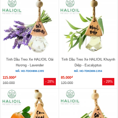
Tinh Dầu Treo Xe HALIOIL Oải
Tinh Dầu Treo Xe HALIOIL Khuynh
Hương - Lavender
Diệp - Eucalyptus
MÃ: HO-TDOH8M-1395
MÃ: HO-TDKD8M-1394
đ
đ
115.000
85.000
- 28%
- 29%
160.000
120.000