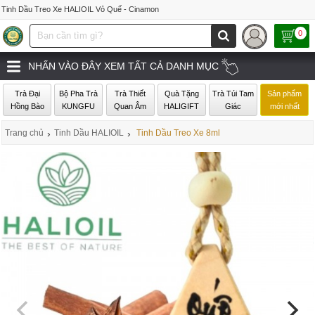
Tinh Dầu Treo Xe HALIOIL Vỏ Quế - Cinamon
0
NHẤN VÀO ĐÂY XEM TẤT CẢ DANH MỤC
Trà Đại
Bộ Pha Trà
Trà Thiết
Quà Tặng
Trà Túi Tam
Sản phẩm
Hồng Bào
KUNGFU
Quan Âm
HALIGIFT
Giác
mới nhất
Trang chủ
›
Tinh Dầu HALIOIL
›
Tinh Dầu Treo Xe 8ml