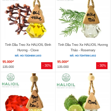
Tinh Dầu Treo Xe HALIOIL Đinh
Tinh Dầu Treo Xe HALIOIL Hương
Hương - Clove
Thảo - Rosemary
MÃ: HO-TDDH8M-1403
MÃ: HO-TDHT8M-1402
đ
đ
95.000
95.000
- 30%
- 30%
135.000
135.000