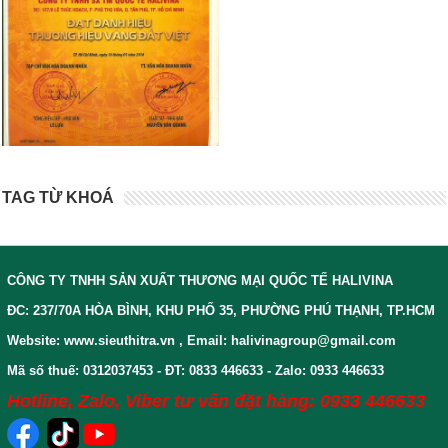
TAG TỪ KHOÁ
CÔNG TY TNHH SẢN XUẤT THƯƠNG MẠI QUỐC TẾ HALIVINA
ĐC: 237/70A HÒA BÌNH, KHU PHỐ 35, PHƯỜNG PHÚ THẠNH, TP.HCM
Website: www.sieuthitra.vn , Email: halivinagroup@gmail.com
Mã số thuế: 0312037453 - ĐT: 0833 446633 - Zalo: 0933 446633
Hotline, Zalo, Viber tư vấn đặt hàng: 0933 446633