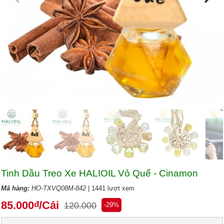
Tinh Dầu Treo Xe HALIOIL Vỏ Quế - Cinamon
Mã hàng:
HO-TXVQ08M-842
| 1441 lượt xem
85.000
/Cái
đ
120.000
-29%