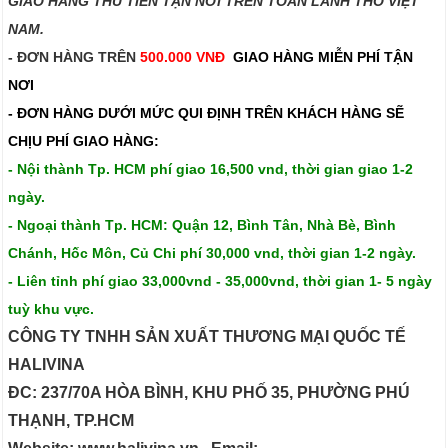
GIAO HÀNG THU TIỀN TẬN NƠI TRÊN TOÀN LÃNH THỔ VIỆT
NAM.​​
- ĐƠN HÀNG TRÊN
500.000 VNĐ
GIAO HÀNG MIỄN PHÍ TẬN
NƠI
- ĐƠN HÀNG DƯỚI MỨC QUI ĐỊNH TRÊN
KHÁCH HÀNG SẼ
CHỊU PHÍ GIAO HÀNG:
- Nội thành Tp. HCM phí giao 16,500 vnd, thời gian giao 1-2
ngày.
- Ngoại thành Tp. HCM: Quận 12, Bình Tân, Nhà Bè, Bình
Chánh, Hốc Môn, Củ Chi phí 30,000 vnd, thời gian 1-2 ngày.
- Liên tỉnh phí giao 33,000vnd - 35,000vnd, thời gian 1- 5 ngày
tuỳ khu vực.
CÔNG TY TNHH SẢN XUẤT THƯƠNG MẠI QUỐC TẾ
HALIVINA
ĐC: 237/70A HÒA BÌNH, KHU PHỐ 35, PHƯỜNG PHÚ
THẠNH, TP.HCM