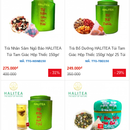
Trà Nhân Sâm Ngũ Bảo HALITEA
Trà Bổ Dưỡng HALITEA Túi Tam
Túi Tam Giác Hộp Thiếc 150gr/
Giác Hộp Thiếc 150g/ hộp/ 25 Túi
hộp/...
MÃ: TTG-NSNB150
MÃ: TTG-TBD150
đ
đ
275.000
249.000
- 31%
- 29%
400.000
350.000