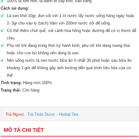
100% lá sen non, lá bánh tẻ sấy khô, sao vàng
Cách sử dụng:
Lá sen khô 10gr, đun sôi với 1 lít nước lấy nước uống hàng ngày hoặc
2- 3gr cho vào ly (tách) hãm với 200ml nước sôi để uống.
Có thể thêm chút quế, vài cánh hoa hồng hoặc đường để có vị thơm dễ
chịu.
Phụ nữ khi đang trong thời kỳ hành kinh, phụ nữ khi đang mang thai
hoặc cho con bú không nên dùng lá sen.
Nên uống nước lá sen trước bữa ăn ít nhất 30 phút hoặc sau bữa ăn
khoảng 1 giờ để không gây ảnh hưởng đến quá trình tiêu hóa của cơ
thể.
Tình trạng:
Hàng mới 100%
Trạng thái:
Còn hàng
Trà Ngon
:
Trà Thảo Dược - Herbal Tea
MÔ TẢ CHI TIẾT