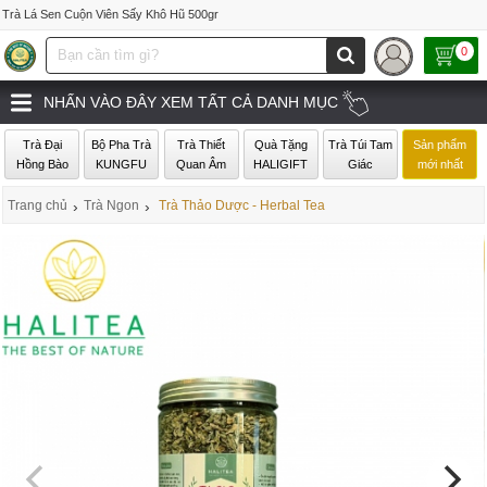
Trà Lá Sen Cuộn Viên Sấy Khô Hũ 500gr
0
NHẤN VÀO ĐÂY XEM TẤT CẢ DANH MỤC
Trà Đại
Bộ Pha Trà
Trà Thiết
Quà Tặng
Trà Túi Tam
Sản phẩm
Hồng Bào
KUNGFU
Quan Âm
HALIGIFT
Giác
mới nhất
Trang chủ
›
Trà Ngon
›
Trà Thảo Dược - Herbal Tea