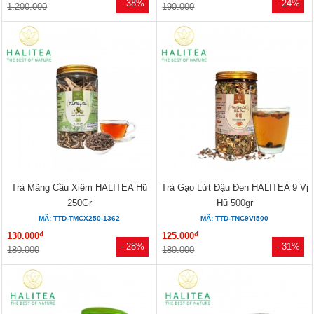
- 38%
- 24%
1.200.000
190.000
Trà Mãng Cầu Xiêm HALITEA Hũ
Trà Gạo Lứt Đậu Đen HALITEA 9 Vị
250Gr
Hũ 500gr
MÃ: TTD-TMCX250-1362
MÃ: TTD-TNC9VI500
đ
đ
130.000
125.000
- 28%
- 31%
180.000
180.000