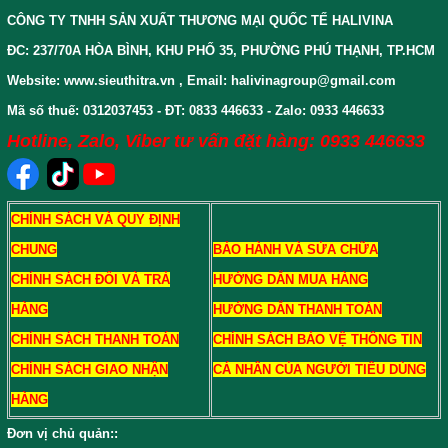
CÔNG TY TNHH SẢN XUẤT THƯƠNG MẠI QUỐC TẾ HALIVINA
ĐC: 237/70A HÒA BÌNH, KHU PHỐ 35, PHƯỜNG PHÚ THẠNH, TP.HCM
Website: www.sieuthitra.vn , Email: halivinagroup@gmail.com
Mã số thuế: 0312037453 - ĐT: 0833 446633 - Zalo: 0933 446633
Hotline, Zalo, Viber tư vấn đặt hàng: 0933 446633
CHÍNH SÁCH VÀ QUY ĐỊNH
CHUNG
BẢO HÀNH VÀ SỬA CHỮA
CHÍNH SÁCH ĐỔI VÀ TRẢ
HƯỚNG DẪN MUA HÀNG
HÀNG
HƯỚNG DẪN THANH TOÁN
CHÍNH SÁCH THANH TOÁN
CHÍNH SÁCH BẢO VỆ THÔNG TIN
CHÍNH SÁCH GIAO NHẬN
CÁ NHÂN CỦA NGƯỜI TIÊU DÙNG
HÀNG
Đơn vị chủ quản:
: