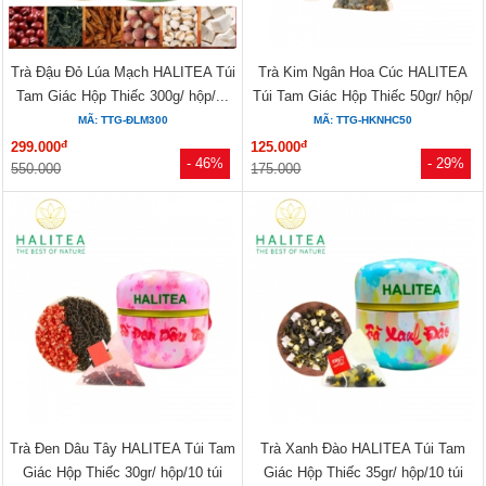
Trà Đậu Đỏ Lúa Mạch HALITEA Túi
Trà Kim Ngân Hoa Cúc HALITEA
Tam Giác Hộp Thiếc 300g/ hộp/...
Túi Tam Giác Hộp Thiếc 50gr/ hộp/
10...
MÃ: TTG-ĐLM300
MÃ: TTG-HKNHC50
đ
đ
299.000
125.000
- 46%
- 29%
550.000
175.000
Trà Đen Dâu Tây HALITEA Túi Tam
Trà Xanh Đào HALITEA Túi Tam
Giác Hộp Thiếc 30gr/ hộp/10 túi
Giác Hộp Thiếc 35gr/ hộp/10 túi