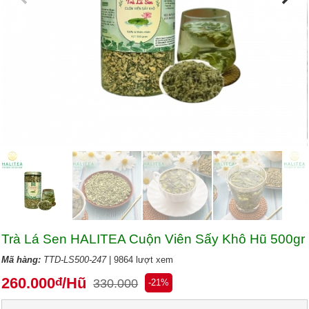
Trà Lá Sen HALITEA Cuộn Viên Sấy Khô Hũ 500gr
Mã hàng:
TTD-LS500-247
| 9864 lượt xem
260.000
/Hũ
đ
330.000
-21%