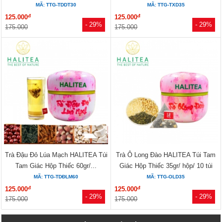
MÃ: TTG-TDDT30
MÃ: TTG-TXD35
đ
đ
125.000
125.000
- 29%
- 29%
175.000
175.000
Trà Đậu Đỏ Lúa Mạch HALITEA Túi
Trà Ô Long Đào HALITEA Túi Tam
Tam Giác Hộp Thiếc 60gr/...
Giác Hộp Thiếc 35gr/ hộp/ 10 túi
MÃ: TTG-TDĐLM60
MÃ: TTG-OLD35
đ
đ
125.000
125.000
- 29%
- 29%
175.000
175.000