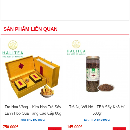
SẢN PHẨM LIÊN QUAN
Trà Hoa Vàng – Kim Hoa Trà Sấy
Trà Nụ Vối HALITEA Sấy Khô Hũ
Lạnh Hộp Quà Tặng Cao Cấp 80g
500gr
MÃ: THV-HQT80G
MÃ: TTD-TNV500G
đ
đ
750.000
145.000