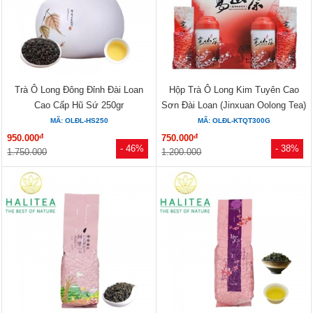
Trà Ô Long Đông Đỉnh Đài Loan
Hộp Trà Ô Long Kim Tuyên Cao
Cao Cấp Hũ Sứ 250gr
Sơn Đài Loan (Jinxuan Oolong Tea)
–...
MÃ: OLĐL-HS250
MÃ: OLĐL-KTQT300G
đ
đ
950.000
750.000
- 46%
- 38%
1.750.000
1.200.000