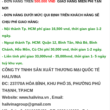
- ĐƠN HÀNG TRÊN
500.000 VNĐ
GIAO HÀNG MIỄN PHÍ TẬN
NƠI
- ĐƠN HÀNG DƯỚI MỨC QUI ĐỊNH TRÊN
KHÁCH HÀNG SẼ
CHỊU PHÍ GIAO HÀNG:
- Nội thành Tp. HCM phí giao 16,500 vnd, thời gian giao 1-2
ngày.
- Ngoại thành Tp. HCM: Quận 12, Bình Tân, Nhà Bè, Bình
Chánh, Hốc Môn, Củ Chi phí 30,000 vnd, thời gian 1-2 ngày.
- Liên tỉnh phí giao 33,000vnd - 35,000vnd, thời gian 1- 5 ngày
tuỳ khu vực.
CÔNG TY TNHH SẢN XUẤT THƯƠNG MẠI QUỐC TẾ
HALIVINA
ĐC: 237/70A HÒA BÌNH, KHU PHỐ 35, PHƯỜNG PHÚ
THẠNH, TP.HCM
Website: www.halivina.vn , Email:
halivinagroup@gmail.com