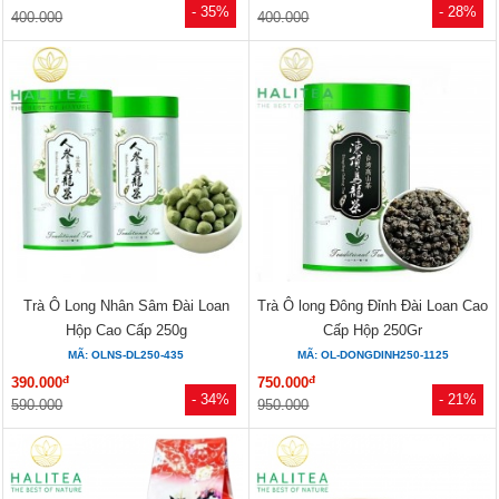
- 35%
- 28%
400.000
400.000
Trà Ô Long Nhân Sâm Đài Loan
Trà Ô long Đông Đỉnh Đài Loan Cao
Hộp Cao Cấp 250g
Cấp Hộp 250Gr
MÃ: OLNS-DL250-435
MÃ: OL-DONGDINH250-1125
đ
đ
390.000
750.000
- 34%
- 21%
590.000
950.000