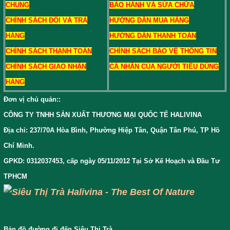
CHUNG
BẢO HÀNH VÀ SỬA CHỮA
CHÍNH SÁCH ĐỔI VÀ TRẢ
HƯỚNG DẪN MUA HÀNG
HÀNG
HƯỚNG DẪN THANH TOÁN
CHÍNH SÁCH THANH TOÁN
CHÍNH SÁCH BẢO VỆ THÔNG TIN
CHÍNH SÁCH GIAO NHẬN
CÁ NHÂN CỦA NGƯỜI TIÊU DÙNG
HÀNG
Đơn vị chủ quản:
:
CÔNG TY TNHH SẢN XUẤT THƯƠNG MẠI QUỐC TẾ HALIVINA
Địa chỉ: 237/70A Hòa Bình, Phường Hiệp Tân, Quận Tân Phú, TP Hồ
Chí Minh.
GPKD: 0312037453, cấp ngày 05/11/2012 Tại Sở Kế Hoạch và Đầu Tư
TPHCM
Bản đồ đường đi đến Siêu Thị Trà