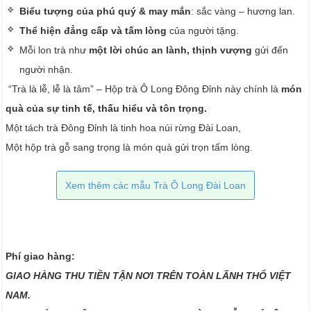
Biểu tượng của phú quý & may mắn
: sắc vàng – hương lan.
Thể hiện đẳng cấp và tấm lòng
của người tặng.
Mỗi lon trà như
một lời chúc an lành, thịnh vượng
gửi đến
người nhận.
“Trà là lễ, lễ là tâm” – Hộp trà Ô Long Đông Đỉnh này chính là
món
quà của sự tinh tế, thấu hiểu và tôn trọng.
Một tách trà Đông Đỉnh là tinh hoa núi rừng Đài Loan,
Một hộp trà gỗ sang trọng là món quà gửi trọn tấm lòng.
Xem thêm các mẫu Trà Ô Long Đài Loan
Phí giao hàng:
GIAO HÀNG THU TIỀN TẬN NƠI TRÊN TOÀN LÃNH THỔ VIỆT
NAM.​​