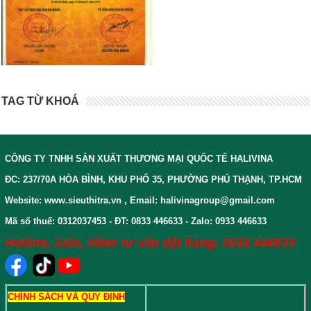
TAG TỪ KHOÁ
CÔNG TY TNHH SẢN XUẤT THƯƠNG MẠI QUỐC TẾ HALIVINA
ĐC: 237/70A HÒA BÌNH, KHU PHỐ 35, PHƯỜNG PHÚ THẠNH, TP.HCM
Website: www.sieuthitra.vn , Email: halivinagroup@gmail.com
Mã số thuế: 0312037453 - ĐT: 0833 446633 - Zalo: 0933 446633
Hotline, Zalo, Viber tư vấn đặt hàng: 0933 446633
CHÍNH SÁCH VÀ QUY ĐỊNH