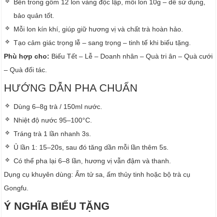
Bên trong gồm 12 lon vàng độc lập, mỗi lon 10g – dễ sử dụng,
bảo quản tốt.
Mỗi lon kín khí, giúp giữ hương vị và chất trà hoàn hảo.
Tạo cảm giác trọng lễ – sang trọng – tinh tế khi biếu tặng.
Phù hợp cho:
Biếu Tết – Lễ – Doanh nhân – Quà tri ân – Quà cưới
– Quà đối tác.
HƯỚNG DẪN PHA CHUẨN
Dùng 6–8g trà / 150ml nước.
Nhiệt độ nước 95–100°C.
Tráng trà 1 lần nhanh 3s.
Ủ lần 1: 15–20s, sau đó tăng dần mỗi lần thêm 5s.
Có thể pha lại 6–8 lần, hương vị vẫn đậm và thanh.
Dụng cụ khuyên dùng: Ấm tử sa, ấm thủy tinh hoặc bộ trà cụ
Gongfu.
Ý NGHĨA BIẾU TẶNG