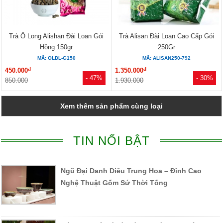
Trà Ô Long Alishan Đài Loan Gói
Trà Alisan Đài Loan Cao Cấp Gói
Hồng 150gr
250Gr
MÃ: OLĐL-G150
MÃ: ALISAN250-792
đ
đ
450.000
1.350.000
- 47%
- 30%
850.000
1.930.000
Xem thêm sản phẩm cùng loại
TIN NỔI BẬT
Ngũ Đại Danh Diêu Trung Hoa – Đỉnh Cao
Nghệ Thuật Gốm Sứ Thời Tống