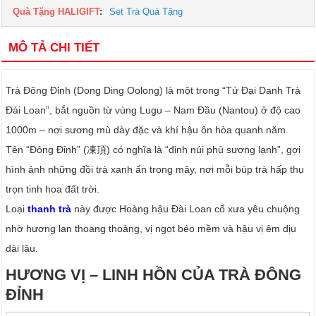
Quà Tặng HALIGIFT
:
Set Trà Quà Tặng
MÔ TẢ CHI TIẾT
Trà Đông Đỉnh (Dong Ding Oolong) là một trong “Tứ Đại Danh Trà
Đài Loan”, bắt nguồn từ vùng Lugu – Nam Đầu (Nantou) ở độ cao
1000m – nơi sương mù dày đặc và khí hậu ôn hòa quanh năm.
Tên “Đông Đỉnh” (凍頂) có nghĩa là “đỉnh núi phủ sương lạnh”, gợi
hình ảnh những đồi trà xanh ẩn trong mây, nơi mỗi búp trà hấp thụ
trọn tinh hoa đất trời.
Loại
thanh trà
này được Hoàng hậu Đài Loan cổ xưa yêu chuộng
nhờ hương lan thoang thoảng, vị ngọt béo mềm và hậu vị êm dịu
dài lâu.
HƯƠNG VỊ – LINH HỒN CỦA TRÀ ĐÔNG
ĐỈNH