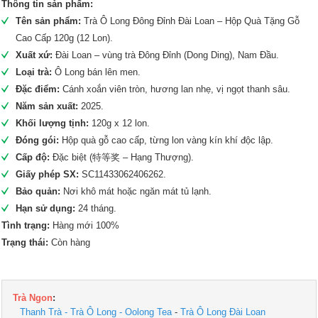
Thông tin sản phẩm:
Tên sản phẩm:
Trà Ô Long Đông Đỉnh Đài Loan – Hộp Quà Tặng Gỗ
Cao Cấp 120g (12 Lon).
Xuất xứ:
Đài Loan – vùng trà Đông Đỉnh (Dong Ding), Nam Đầu.
Loại trà:
Ô Long bán lên men.
Đặc điểm:
Cánh xoắn viên tròn, hương lan nhẹ, vị ngọt thanh sâu.
Năm sản xuất:
2025.
Khối lượng tịnh:
120g x 12 lon.
Đóng gói:
Hộp quà gỗ cao cấp, từng lon vàng kín khí độc lập.
Cấp độ:
Đặc biệt (特等奖 – Hạng Thượng).
Giấy phép SX:
SC11433062406262.
Bảo quản:
Nơi khô mát hoặc ngăn mát tủ lạnh.
Hạn sử dụng:
24 tháng.
Tình trạng:
Hàng mới 100%
Trạng thái:
Còn hàng
Trà Ngon
:
Thanh Trà - Trà Ô Long - Oolong Tea
-
Trà Ô Long Đài Loan