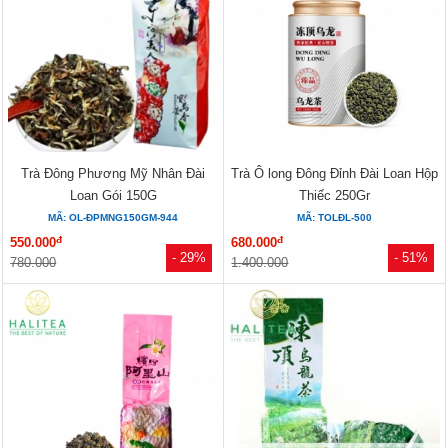
Trà Đông Phương Mỹ Nhân Đài
Trà Ô long Đông Đỉnh Đài Loan Hộp
Loan Gói 150G
Thiếc 250Gr
MÃ: OL-ĐPMNG150GM-944
MÃ: TOLĐL-500
đ
đ
550.000
680.000
- 29%
- 51%
780.000
1.400.000