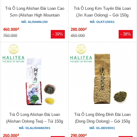
Trà Ô Long Alishan Đài Loan Cao
Trà Ô Long Kim Tuyên Đài Loan
Sơn (Alishan High Mountain
(Jin Xuan Oolong) – Gói 150g
Oolong) –...
MÃ: ALISHAN-150
MÃ: OLKT-150X1
đ
đ
460.000
280.000
- 39%
- 38%
750.000
450.000
Trà Ô Long Alishan Đài Loan
Trà Ô Long Đông Đỉnh Đài Loan
(Alishan Oolong Tea) – Túi 150g
(Dong Ding Oolong) – Gói 150g
MÃ: OLALISHAN1501
MÃ: OL-DD150X1
đ
đ
260.000
290.000