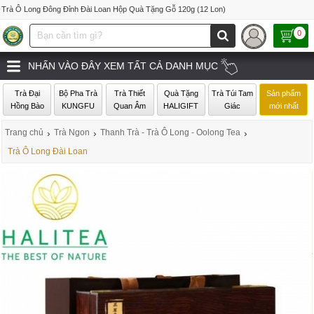
Trà Ô Long Đông Đỉnh Đài Loan Hộp Quà Tặng Gỗ 120g (12 Lon)
0
NHẤN VÀO ĐÂY XEM TẤT CẢ DANH MỤC
Trà Đại
Bộ Pha Trà
Trà Thiết
Quà Tặng
Trà Túi Tam
Sản phẩm
Hồng Bào
KUNGFU
Quan Âm
HALIGIFT
Giác
mới nhất
Trang chủ
›
Trà Ngon
›
Thanh Trà - Trà Ô Long - Oolong Tea
›
Trà Ô Long Đài Loan