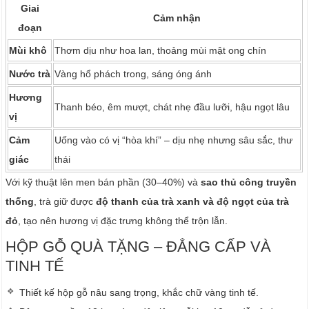
Giai
Cảm nhận
đoạn
Mùi khô
Thơm dịu như hoa lan, thoảng mùi mật ong chín
Nước trà
Vàng hổ phách trong, sáng óng ánh
Hương
Thanh béo, êm mượt, chát nhẹ đầu lưỡi, hậu ngọt lâu
vị
Cảm
Uống vào có vị “hòa khí” – dịu nhẹ nhưng sâu sắc, thư
giác
thái
Với kỹ thuật lên men bán phần (30–40%) và
sao thủ công truyền
thống
, trà giữ được
độ thanh của trà xanh và độ ngọt của trà
đỏ
, tạo nên hương vị đặc trưng không thể trộn lẫn.
HỘP GỖ QUÀ TẶNG – ĐẲNG CẤP VÀ
TINH TẾ
Thiết kế hộp gỗ nâu sang trọng, khắc chữ vàng tinh tế.