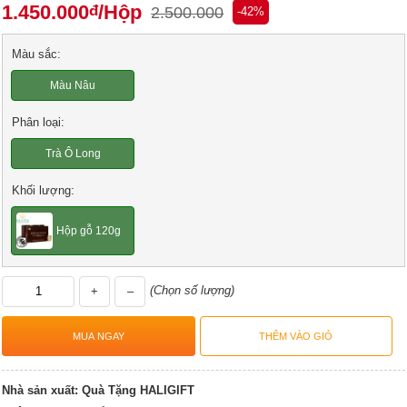
1.450.000
/Hộp
đ
2.500.000
-42%
Màu sắc:
Màu Nâu
Phân loại:
Trà Ô Long
Khối lượng:
Hộp gỗ 120g
(Chọn số lượng)
+
–
Nhà sản xuất:
Quà Tặng HALIGIFT