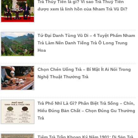
Trà Thủy Tiên là gì? Vì sao Trà Thuỷ Tiên
được xem là linh hồn của Nham Trà Vũ Di?
Tứ Đại Danh Tùng Vũ Di – 4 Tuyệt Phẩm Nham
Trà Làm Nên Danh Tiếng Trà Ô Long Trung
Hoa
Chọn Chén Uống Trà – Bí Mật Ít Ai Nói Trong
Nghệ Thuật Thưởng Trà
Trà Phổ Nhĩ Là Gì? Phân Biệt Trà Sống – Chín,
Hiểu Đúng Bản Chất – Chọn Đúng Gu Thưởng
Trà
Tiệm Trà Trần Khoan Ký Năm 1901: Di Sản Trà