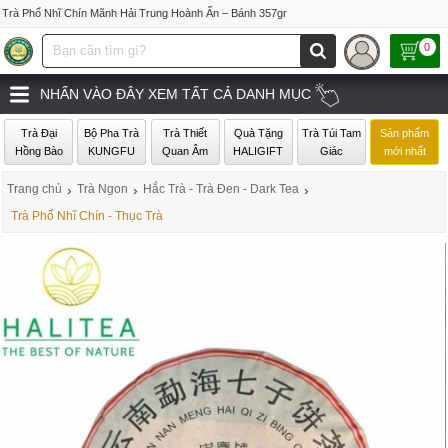
Trà Phổ Nhĩ Chín Mãnh Hải Trung Hoành Ấn – Bánh 357gr
0
NHẤN VÀO ĐÂY XEM TẤT CẢ DANH MỤC
Trà Đại
Bộ Pha Trà
Trà Thiết
Quà Tặng
Trà Túi Tam
Sản phẩm
Hồng Bào
KUNGFU
Quan Âm
HALIGIFT
Giác
mới nhất
Trang chủ
›
Trà Ngon
›
Hắc Trà - Trà Đen - Dark Tea
›
Trà Phổ Nhĩ Chín - Thục Trà