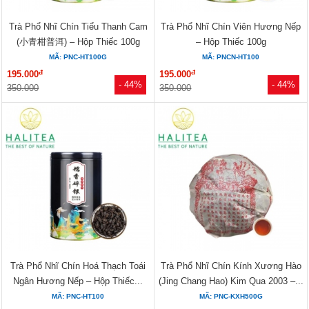
Trà Phổ Nhĩ Chín Tiểu Thanh Cam
Trà Phổ Nhĩ Chín Viên Hương Nếp
(小青柑普洱) – Hộp Thiếc 100g
– Hộp Thiếc 100g
MÃ: PNC-HT100G
MÃ: PNCN-HT100
đ
đ
195.000
195.000
- 44%
- 44%
350.000
350.000
Trà Phổ Nhĩ Chín Hoá Thạch Toái
Trà Phổ Nhĩ Chín Kính Xương Hào
Ngân Hương Nếp – Hộp Thiếc...
(Jing Chang Hao) Kim Qua 2003 –...
MÃ: PNC-HT100
MÃ: PNC-KXH500G