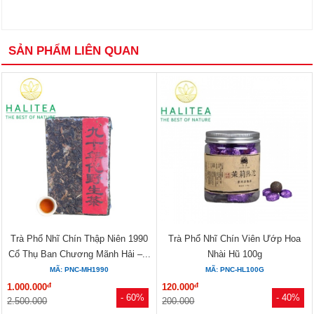
SẢN PHẨM LIÊN QUAN
Trà Phổ Nhĩ Chín Thập Niên 1990
Trà Phổ Nhĩ Chín Viên Ướp Hoa
Cổ Thụ Ban Chương Mãnh Hải –...
Nhài Hũ 100g
MÃ: PNC-MH1990
MÃ: PNC-HL100G
đ
đ
1.000.000
120.000
- 60%
- 40%
2.500.000
200.000