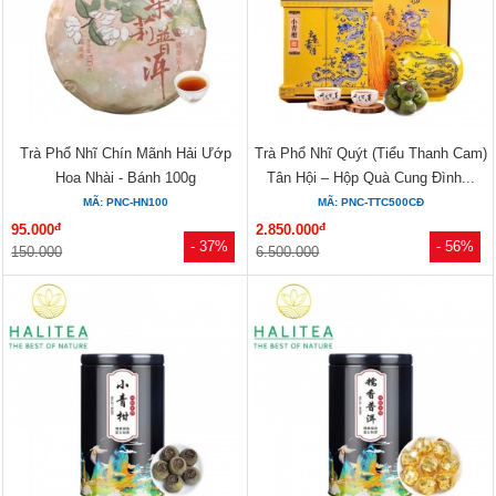
Trà Phổ Nhĩ Chín Mãnh Hải Ướp
Trà Phổ Nhĩ Quýt (Tiểu Thanh Cam)
Hoa Nhài - Bánh 100g
Tân Hội – Hộp Quà Cung Đình...
MÃ: PNC-HN100
MÃ: PNC-TTC500CĐ
đ
đ
95.000
2.850.000
- 37%
- 56%
150.000
6.500.000