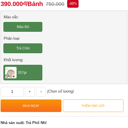
390.000
/Bánh
đ
750.000
-48%
Màu sắc:
Màu Đỏ
Phân loại:
Trà Chín
Khối lượng:
357gr
(Chọn số lượng)
+
–
Nhà sản xuất:
Trà Phổ Nhĩ