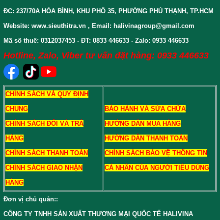
ĐC: 237/70A HÒA BÌNH, KHU PHỐ 35, PHƯỜNG PHÚ THẠNH, TP.HCM
Website: www.sieuthitra.vn , Email: halivinagroup@gmail.com
Mã số thuế: 0312037453 - ĐT: 0833 446633 - Zalo: 0933 446633
Hotline, Zalo, Viber tư vấn đặt hàng: 0933 446633
CHÍNH SÁCH VÀ QUY ĐỊNH
CHUNG
BẢO HÀNH VÀ SỬA CHỮA
CHÍNH SÁCH ĐỔI VÀ TRẢ
HƯỚNG DẪN MUA HÀNG
HÀNG
HƯỚNG DẪN THANH TOÁN
CHÍNH SÁCH THANH TOÁN
CHÍNH SÁCH BẢO VỆ THÔNG TIN
CHÍNH SÁCH GIAO NHẬN
CÁ NHÂN CỦA NGƯỜI TIÊU DÙNG
HÀNG
Đơn vị chủ quản:
:
CÔNG TY TNHH SẢN XUẤT THƯƠNG MẠI QUỐC TẾ HALIVINA