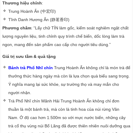
Thương hiệu chính
:
Trung Hoành Ấn (中宏印)
Tĩnh Danh Hương Ấn (静茗香印)
Phương châm
: “Lấy chữ TÍN làm gốc, kiểm soát nghiêm ngặt chất
lượng nguyên liệu, tinh chỉnh quy trình chế biến, dốc lòng làm trà
ngon, mang đến sản phẩm cao cấp cho người tiêu dùng.”
Giá trị sưu tầm & quà tặng
Bánh trà Phổ Nhĩ chín
Trung Hoành Ấn không chỉ là món trà để
thưởng thức hàng ngày mà còn là lựa chọn quà biếu sang trọng.
Ý nghĩa mang lại sức khỏe, sự trường thọ và may mắn cho
người nhận.
Trà Phổ Nhĩ chín Mãnh Hải Trung Hoành Ấn không chỉ đơn
thuần là một bánh trà, mà còn là tinh hoa của núi rừng Vân
Nam. Ở độ cao hơn 1.500m so với mực nước biển, những cây
trà cổ thụ vùng núi Bổ Lãng đã được thiên nhiên nuôi dưỡng qua