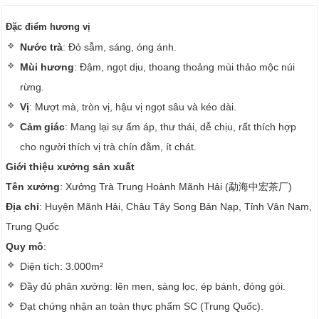
Đặc điểm hương vị
Nước trà
: Đỏ sẫm, sáng, óng ánh.
Mùi hương
: Đậm, ngọt dịu, thoang thoảng mùi thảo mộc núi
rừng.
Vị
: Mượt mà, tròn vị, hậu vị ngọt sâu và kéo dài.
Cảm giác
: Mang lại sự ấm áp, thư thái, dễ chịu, rất thích hợp
cho người thích vị trà chín đằm, ít chát.
Giới thiệu xưởng sản xuất
Tên xưởng
: Xưởng Trà Trung Hoành Mãnh Hải (勐海中宏茶厂)
Địa chỉ
: Huyện Mãnh Hải, Châu Tây Song Bản Nạp, Tỉnh Vân Nam,
Trung Quốc
Quy mô
:
Diện tích: 3.000m²
Đầy đủ phân xưởng: lên men, sàng lọc, ép bánh, đóng gói.
Đạt chứng nhận an toàn thực phẩm SC (Trung Quốc).