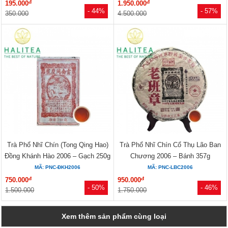
đ
đ
195.000
1.950.000
- 44%
- 57%
350.000
4.500.000
Trà Phổ Nhĩ Chín (Tong Qing Hao)
Trà Phổ Nhĩ Chín Cổ Thụ Lão Ban
Đồng Khánh Hào 2006 – Gạch 250g
Chương 2006 – Bánh 357g
MÃ: PNC-ĐKH2006
MÃ: PNC-LBC2006
đ
đ
750.000
950.000
- 50%
- 46%
1.500.000
1.750.000
Xem thêm sản phẩm cùng loại