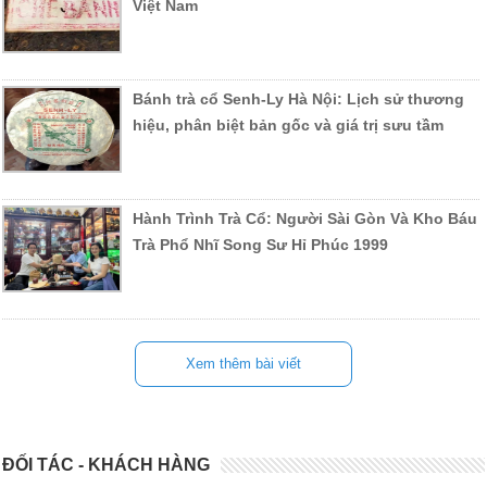
Việt Nam
Bánh trà cổ Senh-Ly Hà Nội: Lịch sử thương
hiệu, phân biệt bản gốc và giá trị sưu tầm
Hành Trình Trà Cổ: Người Sài Gòn Và Kho Báu
Trà Phổ Nhĩ Song Sư Hỉ Phúc 1999
Xem thêm bài viết
ĐỐI TÁC - KHÁCH HÀNG