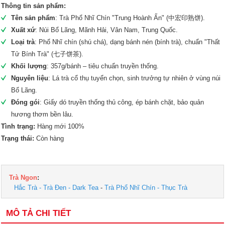
Thông tin sản phẩm:
Tên sản phẩm
: Trà Phổ Nhĩ Chín "Trung Hoành Ấn" (中宏印熟饼).
Xuất xứ
: Núi Bổ Lãng, Mãnh Hải, Vân Nam, Trung Quốc.
Loại trà
: Phổ Nhĩ chín (shú chá), dạng bánh nén (bính trà), chuẩn "Thất
Tử Bính Trà" (七子饼茶).
Khối lượng
: 357g/bánh – tiêu chuẩn truyền thống.
Nguyên liệu
: Lá trà cổ thụ tuyển chọn, sinh trưởng tự nhiên ở vùng núi
Bổ Lãng.
Đóng gói
: Giấy dó truyền thống thủ công, ép bánh chặt, bảo quản
hương thơm bền lâu.
Tình trạng:
Hàng mới 100%
Trạng thái:
Còn hàng
Trà Ngon
:
Hắc Trà - Trà Đen - Dark Tea
-
Trà Phổ Nhĩ Chín - Thục Trà
MÔ TẢ CHI TIẾT