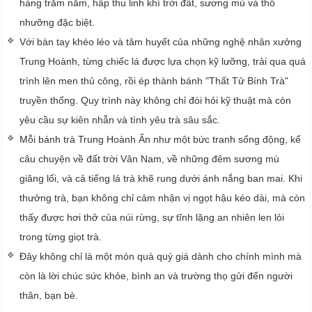
hàng trăm năm, hấp thu linh khí trời đất, sương mù và thổ
nhưỡng đặc biệt.
Với bàn tay khéo léo và tâm huyết của những nghệ nhân xưởng
Trung Hoành, từng chiếc lá được lựa chọn kỹ lưỡng, trải qua quá
trình lên men thủ công, rồi ép thành bánh "Thất Tử Bính Trà"
truyền thống. Quy trình này không chỉ đòi hỏi kỹ thuật mà còn
yêu cầu sự kiên nhẫn và tình yêu trà sâu sắc.
Mỗi bánh trà Trung Hoành Ấn như một bức tranh sống động, kể
câu chuyện về đất trời Vân Nam, về những đêm sương mù
giăng lối, và cả tiếng lá trà khẽ rung dưới ánh nắng ban mai. Khi
thưởng trà, bạn không chỉ cảm nhận vị ngọt hậu kéo dài, mà còn
thấy được hơi thở của núi rừng, sự tĩnh lặng an nhiên len lỏi
trong từng giọt trà.
Đây không chỉ là một món quà quý giá dành cho chính mình mà
còn là lời chúc sức khỏe, bình an và trường thọ gửi đến người
thân, bạn bè.