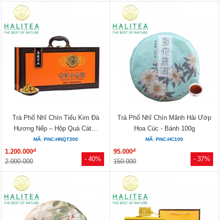
Trà Phổ Nhĩ Chín Tiểu Kim Đà
Trà Phổ Nhĩ Chín Mãnh Hải Ướp
Hương Nếp – Hộp Quà Cát...
Hoa Cúc - Bánh 100g
MÃ: PNC-HNQT300
MÃ: PNC-HC100
đ
đ
1.200.000
95.000
- 40%
- 37%
2.000.000
150.000